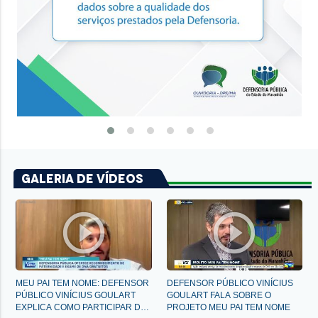
Galeria de Vídeos
play_circle_outline
play_circle_outline
MEU PAI TEM NOME: DEFENSOR
DEFENSOR PÚBLICO VINÍCIUS
PÚBLICO VINÍCIUS GOULART
GOULART FALA SOBRE O
EXPLICA COMO PARTICIPAR DA CAMPANHA DA DPE
PROJETO MEU PAI TEM NOME