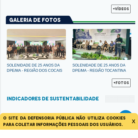
+Vídeos
Galeria de Fotos
SOLENIDADE
DE
25
ANOS
DA
SOLENIDADE
DE
25
ANOS
DA
DPE/MA
-
REGIÃO
DOS
COCAIS
DPE/MA
-
REGIÃO
TOCANTINA
+Fotos
INDICADORES DE SUSTENTABILIDADE
O site da Defensoria Pública não utiliza cookies
2.144 un
129,00
X
para coletar informações pessoais dos usuários.
tCO2e