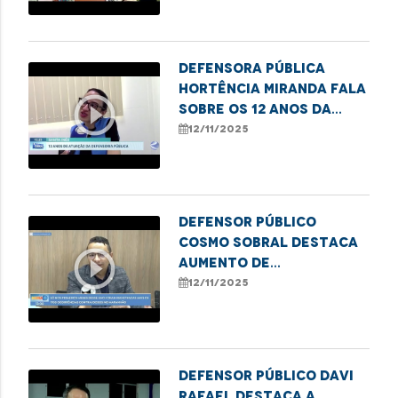
Defensora Pública
Hortência Miranda fala
play_circle_outline
sobre os 12 anos da
DPE/MA em Santa Inês
12/11/2025
Defensor Público
Cosmo Sobral destaca
play_circle_outline
aumento de
atendimentos por
12/11/2025
violência contra
idosos na DPE/MA
Defensor Público Davi
Rafael destaca a