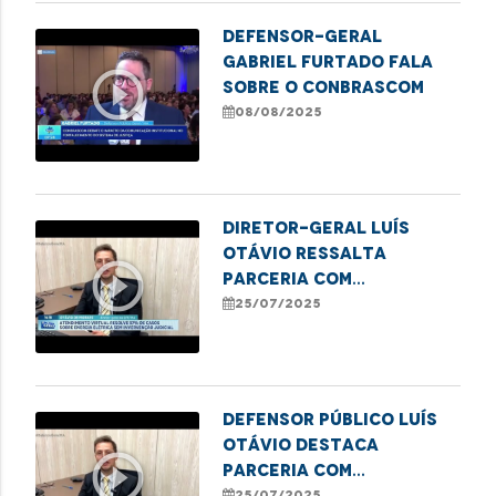
Defensor-Geral
Gabriel Furtado fala
play_circle_outline
sobre o Conbrascom
08/08/2025
Diretor-Geral Luís
Otávio ressalta
play_circle_outline
parceria com
Equatorial para
25/07/2025
ampliar atendimentos
virtuais.
Defensor público Luís
Otávio destaca
play_circle_outline
parceria com
Equatorial para
25/07/2025