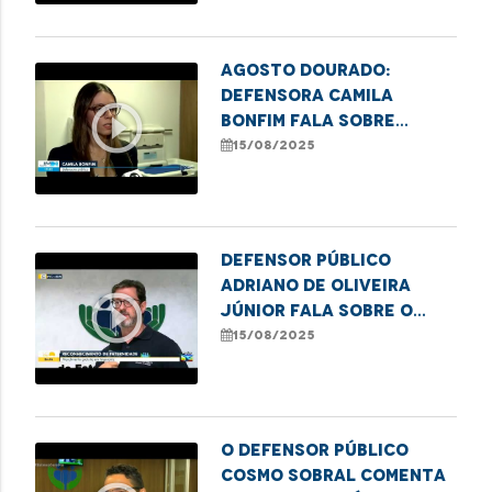
Agosto Dourado:
Defensora Camila
play_circle_outline
Bonfim fala sobre
direito à amamentação
15/08/2025
no trabalho
Defensor Público
Adriano de Oliveira
play_circle_outline
Júnior fala sobre o
mutirão Meu Pai Tem
15/08/2025
Nome em Imperatriz
O defensor público
Cosmo Sobral comenta