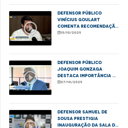
Defensor público
Vinícius Goulart
play_circle_outline
comenta recomendação
da Defensoria por mais
15/10/2025
transparência e
agilidade no SUS
Defensor público
Joaquim Gonzaga
play_circle_outline
destaca importância da
denúncia na proteção
07/10/2025
de meninas e
adolescentes
Defensor Samuel de
Sousa prestigia
play_circle_outline
inauguração da sala da