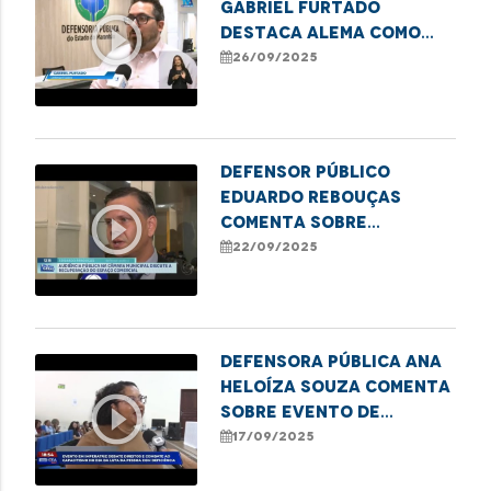
Gabriel Furtado
play_circle_outline
destaca Alema como
finalista do Prêmio
26/09/2025
ADPEMA
Defensor Público
Eduardo Rebouças
play_circle_outline
comenta sobre
audiência na Câmara
22/09/2025
que discutiu a situação
da feira do Anjo da
Guarda
Defensora pública Ana
Heloíza Souza comenta
play_circle_outline
sobre evento de
combate ao
17/09/2025
capacitismo em
Imperatriz