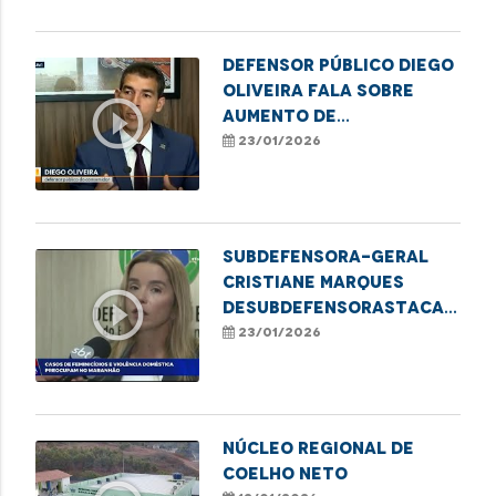
Pessoa Idosa em
Imperatriz
Defensor Público Diego
Oliveira fala sobre
play_circle_outline
aumento de
inadimplência que
23/01/2026
atinge adultos no
estado
Subdefensora-Geral
Cristiane Marques
play_circle_outline
deSubdefensorastaca
Defensoria Protetiva
23/01/2026
no combate à violência
contra mulheres
NÚCLEO REGIONAL DE
COELHO NETO