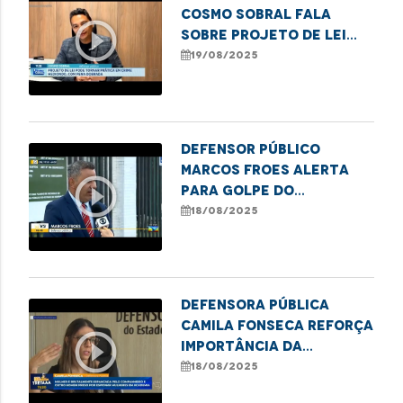
Cosmo Sobral fala
play_circle_outline
sobre projeto de lei
que endurece penas por
19/08/2025
maus-tratos a idosos
Defensor público
Marcos Froes alerta
play_circle_outline
para golpe do
consórcio e destaca
18/08/2025
ação dos órgãos de
defesa
Defensora pública
Camila Fonseca reforça
play_circle_outline
importância da
denúncia contra
18/08/2025
violência à mulher