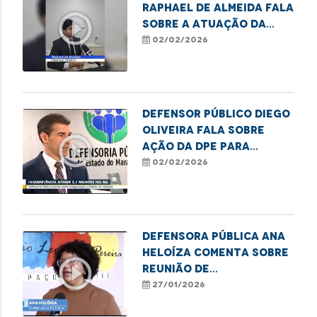
Raphael de Almeida fala
play_circle_outline
sobre a atuação da
Defensoria no Núcleo
02/02/2026
Regional de Balsas
Defensor Público Diego
Oliveira fala sobre
play_circle_outline
ação da DPE para
renegociação de dívida.
02/02/2026
Defensora Pública Ana
Heloíza comenta sobre
play_circle_outline
reunião de
representantes da
27/01/2026
Rede de Proteção à