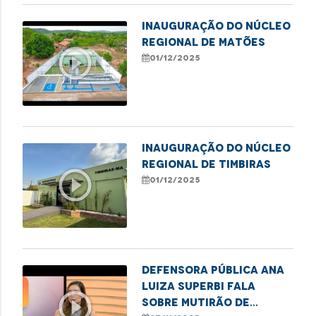
Inauguração do Núcleo
Regional de Matões
play_circle_outline
01/12/2025
Inauguração do Núcleo
Regional de Timbiras
play_circle_outline
01/12/2025
Defensora pública Ana
Luiza Superbi fala
play_circle_outline
sobre mutirão de