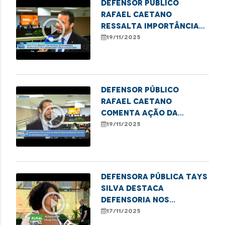
Defensor público
Rafael Caetano
play_circle_outline
ressalta importância
do II Festival Cultural
19/11/2025
da Consciência Negra
Defensor público
Rafael Caetano
play_circle_outline
comenta ação da
DPE/MA no II Festival da
19/11/2025
Consciência Negra
Defensora pública Tays
Silva destaca
play_circle_outline
Defensoria nos
Babaçuais durante a
17/11/2025
COP30