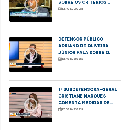
play_circle_outline
sobre os critérios
levados em
14/08/2025
consideração da
abrangência da SAMU
Defensor Público
Adriano de Oliveira
play_circle_outline
Júnior fala sobre o
mútirão Meu Pai, Meu
13/08/2025
Nome realizado em
Imperatriz
1ª Subdefensora-geral
Cristiane Marques
play_circle_outline
comenta medidas de
enfrentamento à
12/08/2025
violência contra a
mulher no Maranhão