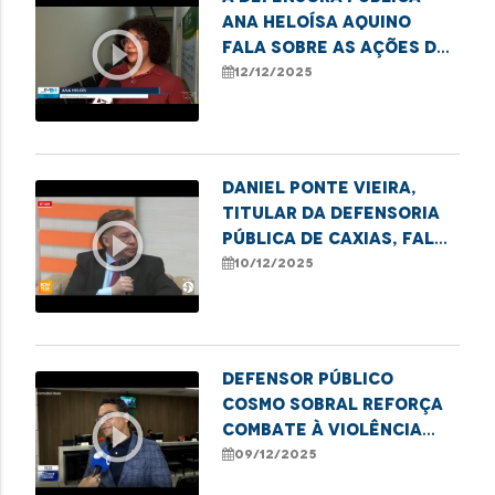
Ana Heloísa Aquino
play_circle_outline
fala sobre as ações de
combate ao sub-
12/12/2025
registro realizadas
pela DPE.
Daniel Ponte Vieira,
titular da Defensoria
play_circle_outline
Pública de Caxias, fala
sobre a semana de
10/12/2025
conciliação realizada
no município.
Defensor Público
Cosmo Sobral reforça
play_circle_outline
combate à violência
contra idosos no
09/12/2025
estado