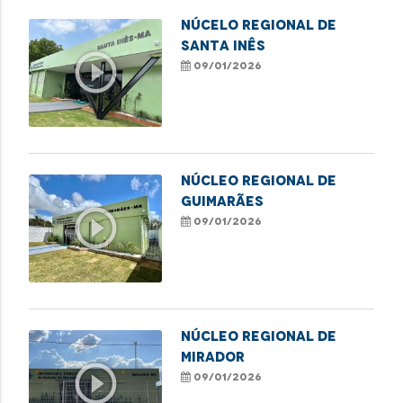
NÚCELO REGIONAL DE
SANTA INÊS
play_circle_outline
09/01/2026
NÚCLEO REGIONAL DE
GUIMARÃES
play_circle_outline
09/01/2026
NÚCLEO REGIONAL DE
MIRADOR
play_circle_outline
09/01/2026