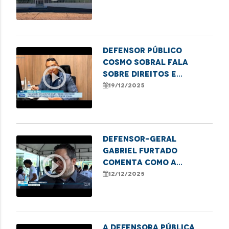
Defensor Público
Cosmo Sobral fala
play_circle_outline
sobre direitos e
desafios das pessoas
19/12/2025
com deficiência visual
no Maranhão
Defensor-geral
Gabriel Furtado
play_circle_outline
comenta como a
Defensoria Pública
12/12/2025
apoia iniciativas que
transformam sucata em
tecnologia.
A defensora pública