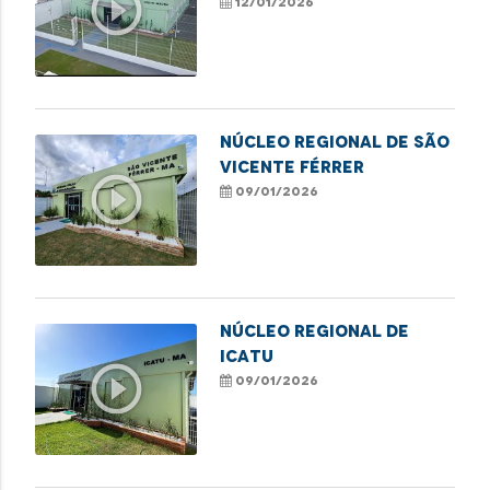
play_circle_outline
12/01/2026
NÚCLEO REGIONAL DE SÃO
VICENTE FÉRRER
play_circle_outline
09/01/2026
NÚCLEO REGIONAL DE
ICATU
play_circle_outline
09/01/2026