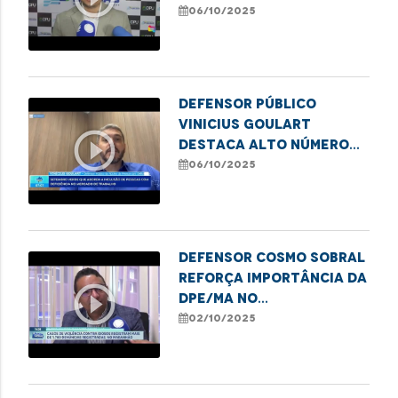
DPU em Balsas
06/10/2025
Defensor público
Vinicius Goulart
play_circle_outline
destaca alto número
de atendimentos a
06/10/2025
idosos pela DPE/MA
Defensor Cosmo Sobral
reforça importância da
play_circle_outline
DPE/MA no
enfrentamento à
02/10/2025
violência contra
idosos