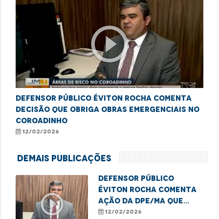
play_circle_outline
Defensor público Éviton Rocha comenta
decisão que obriga obras emergenciais no
Coroadinho
12/02/2026
Demais Publicações
Defensor Público
Éviton Rocha comenta
play_circle_outline
ação da DPE/MA que
garante obras e
12/02/2026