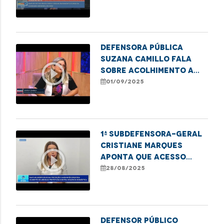
Defensora Pública
Suzana Camillo fala
play_circle_outline
sobre acolhimento a
mulheres no sistema
01/09/2025
prisional
1ª subdefensora-geral
Cristiane Marques
play_circle_outline
aponta que acesso
digital tem sido
28/08/2025
crucial para que mais
mulheres denunciem a
violência e busquem
medidas prot
Defensor público