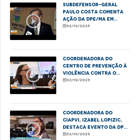
Subdefensor-geral
Paulo Costa comenta
play_circle_outline
ação da DPE/MA em
alusão ao Dia da
02/10/2025
Pessoa Idosa
Coordenadora do
Centro de Prevenção à
play_circle_outline
Violência contra o
Idoso da DPE/MA, Isabel
02/10/2025
Lopizic, destaca
direitos e deveres da
pessoa idosa
Coordenadora do
CIAPVI, Izabel Lopizic,
play_circle_outline
destaca evento da DPE
em alusão ao Dia da
02/10/2025