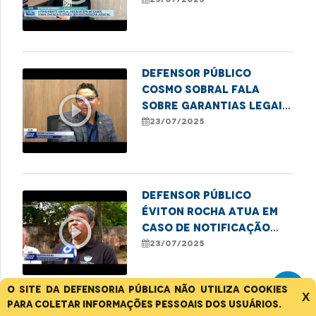
ampliar atendimento
virtual no MA
Defensor público
Cosmo Sobral fala
play_circle_outline
sobre garantias legais
para proteção da
23/07/2025
pessoa idosa
Defensor público
Éviton Rocha atua em
play_circle_outline
caso de notificação
judicial a moradores
23/07/2025
de prédio
O site da Defensoria Pública não utiliza cookies
X
para coletar informações pessoais dos usuários.