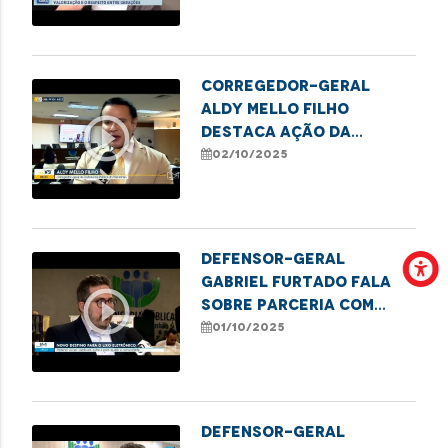
Pessoa Idosa
Corregedor-Geral
Aldy Mello Filho
play_circle_outline
destaca ação da
Defensoria em evento
02/10/2025
pelo Dia Internacional
de Valorização da
Pessoa Idosa
Defensor-geral
Gabriel Furtado fala
play_circle_outline
sobre parceria com
IEMA em projeto
01/10/2025
sustentável
Defensor-geral