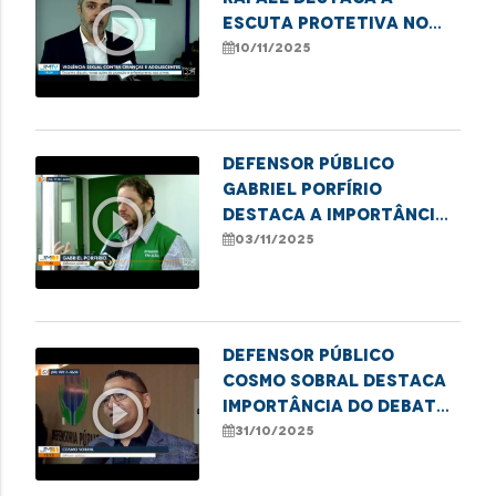
play_circle_outline
escuta protetiva no
combate à violência
10/11/2025
infantil
Defensor público
Gabriel Porfírio
play_circle_outline
destaca a importância
da Semana Nacional da
03/11/2025
conciliação
Defensor público
Cosmo Sobral destaca
play_circle_outline
importância do debate
sobre o uso medicinal
31/10/2025
da cannabis