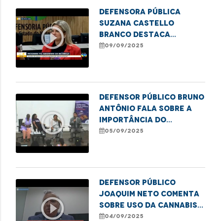
justiça ao Coroadinho
Defensora pública
Suzana Castello
play_circle_outline
Branco destaca
programa de justiça
09/09/2025
restaurativa para
acolher mulheres
vulneráveis e reduzir
reincidência no sistema
Defensor público Bruno
Antônio fala sobre a
play_circle_outline
importância do
posicionamento
05/09/2025
masculino no
enfrentamento às
violências de gênero,
na TV IFMA
Defensor público
Joaquim Neto comenta
play_circle_outline
sobre uso da Cannabis
medicinal
04/09/2025