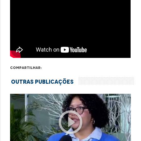
Compartilhar:
Outras Publicações
play_circle_outline