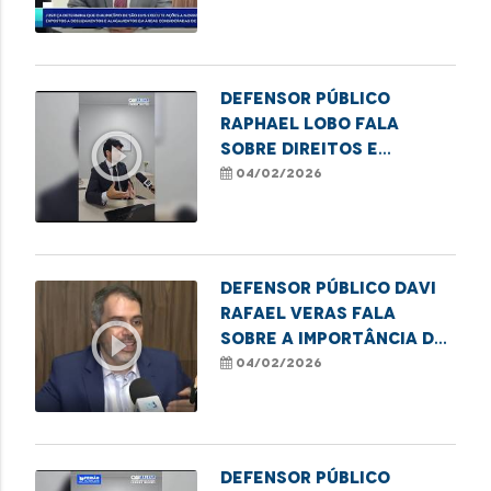
melhorias no
Coroadinho
Defensor Público
Raphael Lobo fala
play_circle_outline
sobre direitos e
deveres na pensão
04/02/2026
alimentícia
Defensor público Davi
Rafael Veras fala
play_circle_outline
sobre a importância da
lei Infância e
04/02/2026
Juventude Sem Racismo
Defensor Público