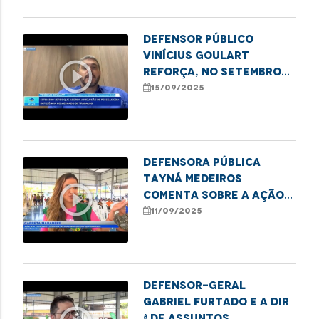
Defensor Público
Vinícius Goulart
play_circle_outline
reforça, no Setembro
Verde, a importância da
15/09/2025
inclusão de Pessoas
com Deficiência no
mercado de trabalho
Defensora Pública
Tayná Medeiros
play_circle_outline
comenta sobre a ação
da Carreta MARADEFS
11/09/2025
no polo Coroadinho
Defensor-geral
Gabriel Furtado e a Dir
ª de Assuntos