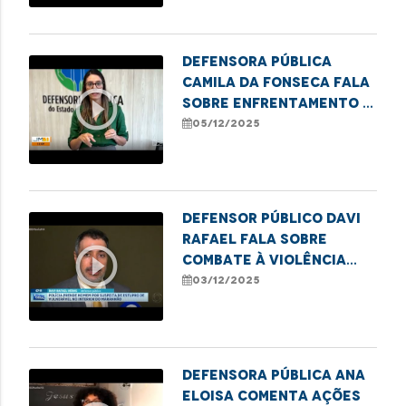
Defensora Pública
Camila da Fonseca fala
play_circle_outline
sobre enfrentamento à
pornografia infantil
05/12/2025
Defensor Público Davi
Rafael fala sobre
play_circle_outline
combate à violência
contra crianças e
03/12/2025
adolescentes
Defensora pública Ana
Eloisa comenta ações