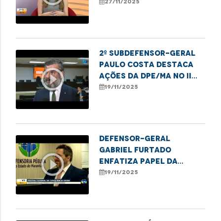
atendimentos para
27/11/2025
mulheres em Imperatriz
2º subdefensor-geral
Paulo Costa destaca
play_circle_outline
ações da DPE/MA no II
Festival da Consciência
19/11/2025
Negra
Defensor-geral
Gabriel Furtado
play_circle_outline
enfatiza papel da
DPE/MA no II Festival da
19/11/2025
Consciência Negra