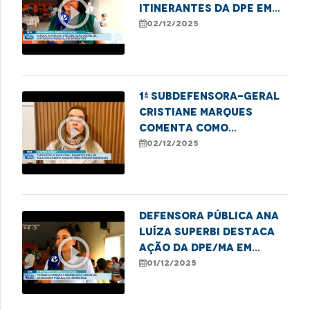
play_circle_outline
itinerantes da DPE em
Imperatriz
02/12/2025
1ª subdefensora-geral
Cristiane Marques
play_circle_outline
comenta como
dependência emocional
02/12/2025
e financeira impedem
denúncias de violência
Defensora Pública Ana
Luíza Superbi destaca
play_circle_outline
ação da DPE/MA em
Imperatriz em defesa
01/12/2025
das mulheres