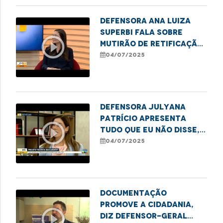
Defensora Ana Luiza
Superbi fala sobre
play_circle_outline
mutirão de retificação
de nome e sexo em
04/07/2025
Imperatriz
Defensora Julyana
Patrício apresenta
play_circle_outline
Tudo Que Eu Não Disse,
livro do projeto
04/07/2025
Escrita que Liberta
Documentação
promove a cidadania,
play_circle_outline
diz defensor-geral