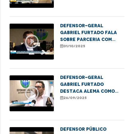
pelo Dia Internacional
de Valorização da
Pessoa Idosa
Defensor-geral
Gabriel Furtado fala
play_circle_outline
sobre parceria com
IEMA em projeto
01/10/2025
sustentável
Defensor-geral
Gabriel Furtado
play_circle_outline
destaca Alema como
finalista do Prêmio
26/09/2025
ADPEMA
Defensor Público