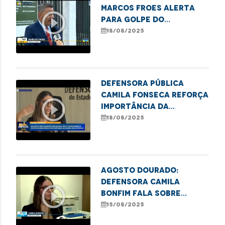
Marcos Froes alerta
play_circle_outline
para golpe do
consórcio e destaca
18/08/2025
ação dos órgãos de
defesa
Defensora pública
Camila Fonseca reforça
play_circle_outline
importância da
denúncia contra
18/08/2025
violência à mulher
Agosto Dourado:
Defensora Camila
play_circle_outline
Bonfim fala sobre
direito à amamentação
15/08/2025
no trabalho