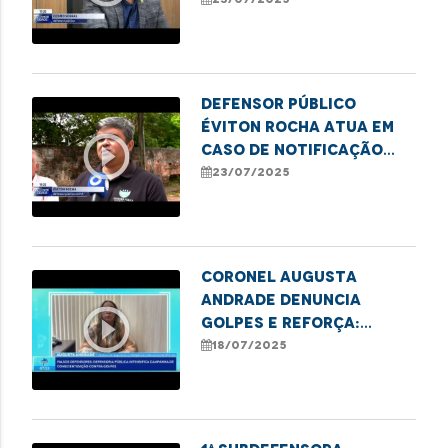
pessoa idosa
Defensor público
Éviton Rocha atua em
play_circle_outline
caso de notificação
judicial a moradores
23/07/2025
de prédio
Coronel Augusta
Andrade denuncia
play_circle_outline
golpes e reforça:
serviços da DPE são
18/07/2025
totalmente gratuitos