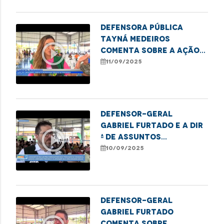
mercado de trabalho
Defensora Pública
Tayná Medeiros
play_circle_outline
comenta sobre a ação
da Carreta MARADEFS
11/09/2025
no polo Coroadinho
Defensor-geral
Gabriel Furtado e a Dir
play_circle_outline
ª de Assuntos
Institucionais da
10/09/2025
DPE/MA, Maiele Morais
falam sobre a ação da
Carreta Maradefs no
Polo Coroadinho
Defensor-geral
Gabriel Furtado
comenta sobre