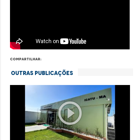
Compartilhar:
Outras Publicações
play_circle_outline