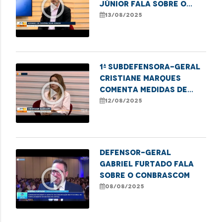
play_circle_outline
Júnior fala sobre o
mútirão Meu Pai, Meu
13/08/2025
Nome realizado em
Imperatriz
1ª Subdefensora-geral
Cristiane Marques
play_circle_outline
comenta medidas de
enfrentamento à
12/08/2025
violência contra a
mulher no Maranhão
Defensor-Geral
Gabriel Furtado fala
play_circle_outline
sobre o Conbrascom
08/08/2025