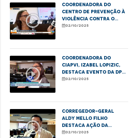
Coordenadora do
Centro de Prevenção à
play_circle_outline
Violência contra o
Idoso da DPE/MA, Isabel
02/10/2025
Lopizic, destaca
direitos e deveres da
pessoa idosa
Coordenadora do
CIAPVI, Izabel Lopizic,
play_circle_outline
destaca evento da DPE
em alusão ao Dia da
02/10/2025
Pessoa Idosa
Corregedor-Geral
Aldy Mello Filho
play_circle_outline
destaca ação da
Defensoria em evento
02/10/2025