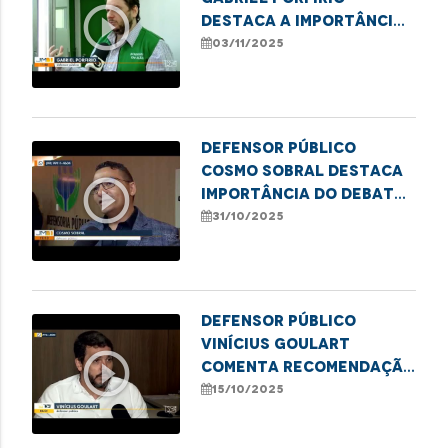
play_circle_outline
destaca a importância
da Semana Nacional da
03/11/2025
conciliação
Defensor público
Cosmo Sobral destaca
play_circle_outline
importância do debate
sobre o uso medicinal
31/10/2025
da cannabis
Defensor público
Vinícius Goulart
play_circle_outline
comenta recomendação
da Defensoria por mais
15/10/2025
transparência e
agilidade no SUS