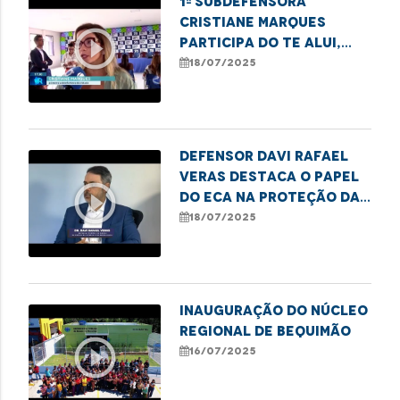
1ª Subdefensora
Cristiane Marques
play_circle_outline
participa do Te Alui,
Mulher em Santa Inês e
18/07/2025
alerta sobre violência
do estado do Maranhão
Defensor Davi Rafael
Veras destaca o papel
play_circle_outline
do ECA na proteção da
infância e juventude
18/07/2025
Inauguração do Núcleo
Regional de Bequimão
play_circle_outline
16/07/2025