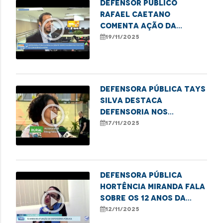
Defensor público
Rafael Caetano
play_circle_outline
comenta ação da
DPE/MA no II Festival da
19/11/2025
Consciência Negra
Defensora pública Tays
Silva destaca
play_circle_outline
Defensoria nos
Babaçuais durante a
17/11/2025
COP30
Defensora Pública
Hortência Miranda fala
play_circle_outline
sobre os 12 anos da
DPE/MA em Santa Inês
12/11/2025