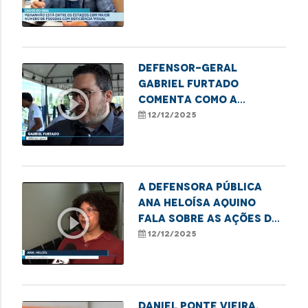
com deficiência visual
no Maranhão
Defensor-geral
Gabriel Furtado
play_circle_outline
comenta como a
Defensoria Pública
12/12/2025
apoia iniciativas que
transformam sucata em
tecnologia.
A defensora pública
Ana Heloísa Aquino
play_circle_outline
fala sobre as ações de
combate ao sub-
12/12/2025
registro realizadas
pela DPE.
Daniel Ponte Vieira,