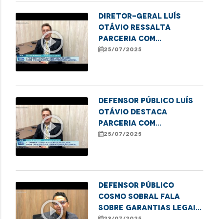
Diretor-Geral Luís
Otávio ressalta
play_circle_outline
parceria com
Equatorial para
25/07/2025
ampliar atendimentos
virtuais.
Defensor público Luís
Otávio destaca
play_circle_outline
parceria com
Equatorial para
25/07/2025
ampliar atendimento
virtual no MA
Defensor público
Cosmo Sobral fala
play_circle_outline
sobre garantias legais
para proteção da
23/07/2025