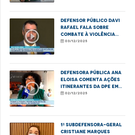
Defensor Público Davi
Rafael fala sobre
play_circle_outline
combate à violência
contra crianças e
03/12/2025
adolescentes
Defensora pública Ana
Eloisa comenta ações
play_circle_outline
itinerantes da DPE em
Imperatriz
02/12/2025
1ª subdefensora-geral
Cristiane Marques