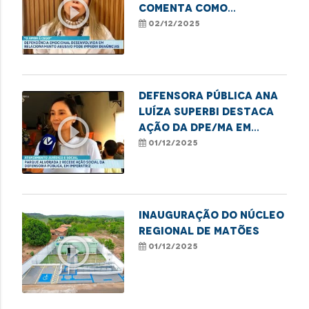
play_circle_outline
comenta como
dependência emocional
02/12/2025
e financeira impedem
denúncias de violência
Defensora Pública Ana
Luíza Superbi destaca
play_circle_outline
ação da DPE/MA em
Imperatriz em defesa
01/12/2025
das mulheres
Inauguração do Núcleo
Regional de Matões
play_circle_outline
01/12/2025