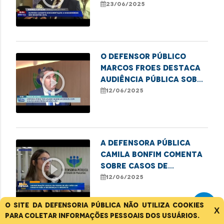
Gabriel Furtado sobre
23/06/2025
mutirão de registros
O defensor público
Marcos Froes destaca
play_circle_outline
audiência pública sobre
fraudes bancárias
12/06/2025
contra idosos
A defensora pública
Camila Bonfim comenta
play_circle_outline
sobre casos de
importunação sexual
12/06/2025
em festas juninas
O site da Defensoria Pública não utiliza cookies
X
para coletar informações pessoais dos usuários.