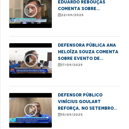
Eduardo Rebouças
play_circle_outline
comenta sobre
audiência na Câmara
22/09/2025
que discutiu a situação
da feira do Anjo da
Guarda
Defensora pública Ana
Heloíza Souza comenta
play_circle_outline
sobre evento de
combate ao
17/09/2025
capacitismo em
Imperatriz
Defensor Público
Vinícius Goulart
play_circle_outline
reforça, no Setembro
Verde, a importância da
15/09/2025
inclusão de Pessoas
com Deficiência no