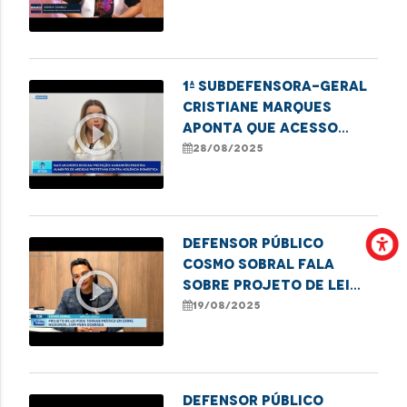
prisional
1ª subdefensora-geral
Cristiane Marques
play_circle_outline
aponta que acesso
digital tem sido
28/08/2025
crucial para que mais
mulheres denunciem a
violência e busquem
medidas prot
Defensor público
Cosmo Sobral fala
play_circle_outline
sobre projeto de lei
que endurece penas por
19/08/2025
maus-tratos a idosos
Defensor público