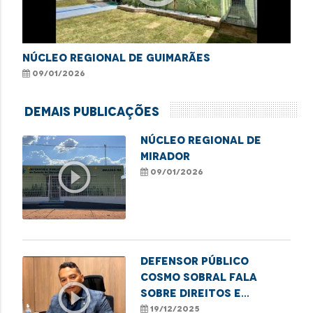
NÚCLEO REGIONAL DE GUIMARÃES
09/01/2026
Demais Publicações
NÚCLEO REGIONAL DE
MIRADOR
play_circle_outline
09/01/2026
Defensor Público
Cosmo Sobral fala
play_circle_outline
sobre direitos e
desafios das pessoas
19/12/2025