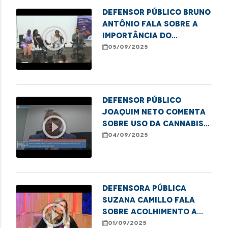
reincidência no sistema
Defensor público Bruno
Antônio fala sobre a
play_circle_outline
importância do
posicionamento
05/09/2025
masculino no
enfrentamento às
violências de gênero,
na TV IFMA
Defensor público
Joaquim Neto comenta
play_circle_outline
sobre uso da Cannabis
medicinal
04/09/2025
Defensora Pública
Suzana Camillo fala
play_circle_outline
sobre acolhimento a
mulheres no sistema
01/09/2025