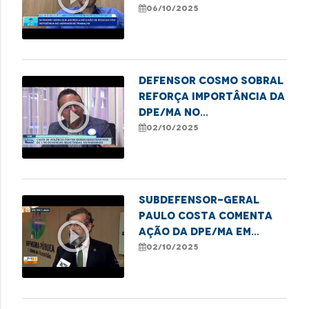
de atendimentos a
06/10/2025
idosos pela DPE/MA
Defensor Cosmo Sobral
reforça importância da
play_circle_outline
DPE/MA no
enfrentamento à
02/10/2025
violência contra
idosos
Subdefensor-geral
Paulo Costa comenta
play_circle_outline
ação da DPE/MA em
alusão ao Dia da
02/10/2025
Pessoa Idosa