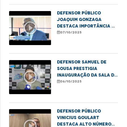
Defensor público
Joaquim Gonzaga
play_circle_outline
destaca importância da
denúncia na proteção
07/10/2025
de meninas e
adolescentes
Defensor Samuel de
Sousa prestigia
play_circle_outline
inauguração da sala da
DPU em Balsas
06/10/2025
Defensor público
Vinicius Goulart
play_circle_outline
destaca alto número