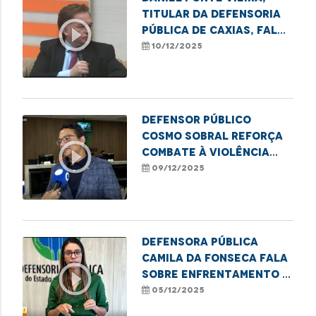
titular da Defensoria
play_circle_outline
Pública de Caxias, fala
sobre a semana de
10/12/2025
conciliação realizada
no município.
Defensor Público
Cosmo Sobral reforça
play_circle_outline
combate à violência
contra idosos no
09/12/2025
estado
Defensora Pública
Camila da Fonseca fala
play_circle_outline
sobre enfrentamento à
pornografia infantil
05/12/2025