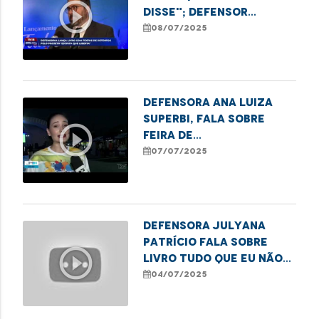
play_circle_outline
disse"; defensor
Gabriel Furtado
08/07/2025
destaca
ressocialização de
mulheres que cumprem
pena
Defensora Ana Luiza
Superbi, fala sobre
play_circle_outline
feira de
empreendedorismo
07/07/2025
promovida pela DPE/MA
em Imperatriz
Defensora Julyana
Patrício fala sobre
play_circle_outline
livro Tudo Que Eu Não
Disse, do projeto
04/07/2025
Escrita que Liberta.