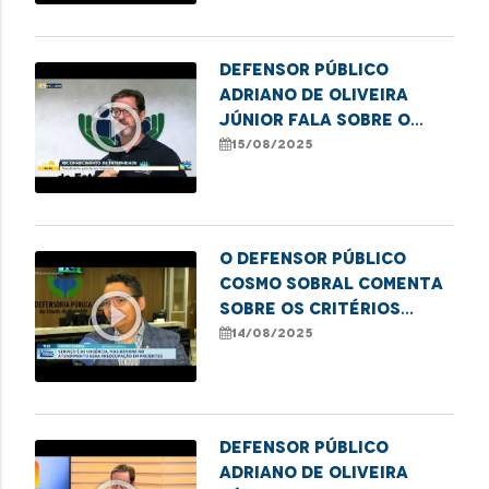
Defensor Público
Adriano de Oliveira
play_circle_outline
Júnior fala sobre o
mutirão Meu Pai Tem
15/08/2025
Nome em Imperatriz
O defensor público
Cosmo Sobral comenta
play_circle_outline
sobre os critérios
levados em
14/08/2025
consideração da
abrangência da SAMU
Defensor Público
Adriano de Oliveira