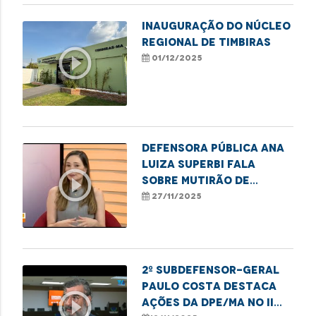
Inauguração do Núcleo
Regional de Timbiras
play_circle_outline
01/12/2025
Defensora pública Ana
Luiza Superbi fala
play_circle_outline
sobre mutirão de
atendimentos para
27/11/2025
mulheres em Imperatriz
2º subdefensor-geral
Paulo Costa destaca
play_circle_outline
ações da DPE/MA no II