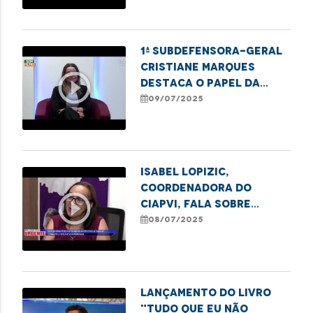
1ª subdefensora-geral
Cristiane Marques
play_circle_outline
destaca o papel da
DPE/MA na proteção de
09/07/2025
direitos
Isabel Lopizic,
coordenadora do
play_circle_outline
CIAPVI, fala sobre
ações contra violência
08/07/2025
a idosos no estado
Lançamento do livro
"Tudo que eu não