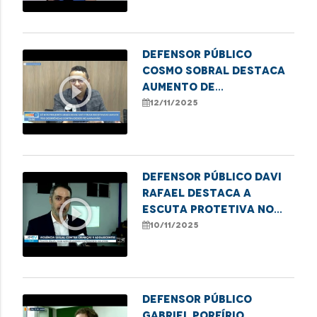
Defensor Público
Cosmo Sobral destaca
play_circle_outline
aumento de
atendimentos por
12/11/2025
violência contra
idosos na DPE/MA
Defensor Público Davi
Rafael destaca a
play_circle_outline
escuta protetiva no
combate à violência
10/11/2025
infantil
Defensor público
Gabriel Porfírio