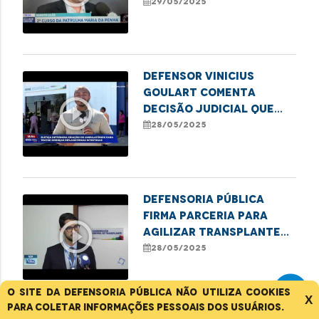
Patrulha Maria da
29/05/2025
Penha
Defensor Vinicius
Goulart comenta
play_circle_outline
decisão judicial que
determina atendimento
28/05/2025
a pacientes com
doenças inflamatórias
intestinais
Defensoria Pública
firma parceria para
play_circle_outline
agilizar transplantes
no Maranhão
28/05/2025
O site da Defensoria Pública não utiliza cookies
X
para coletar informações pessoais dos usuários.