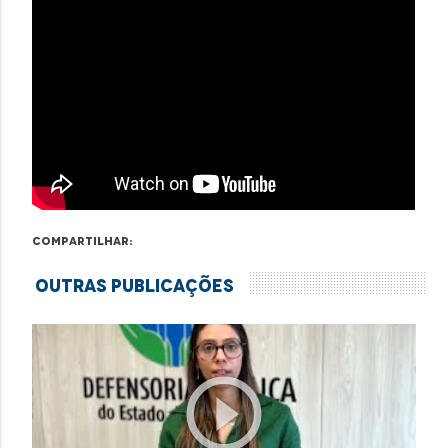
Compartilhar:
Outras Publicações
play_circle_outline