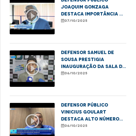
Joaquim Gonzaga
play_circle_outline
destaca importância da
denúncia na proteção
07/10/2025
de meninas e
adolescentes
Defensor Samuel de
Sousa prestigia
play_circle_outline
inauguração da sala da
DPU em Balsas
06/10/2025
Defensor público
Vinicius Goulart
play_circle_outline
destaca alto número
de atendimentos a
06/10/2025
idosos pela DPE/MA