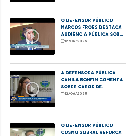
O defensor público
Marcos Froes destaca
play_circle_outline
audiência pública sobre
fraudes bancárias
12/06/2025
contra idosos
A defensora pública
Camila Bonfim comenta
play_circle_outline
sobre casos de
importunação sexual
12/06/2025
em festas juninas
O defensor público
Cosmo Sobral reforça