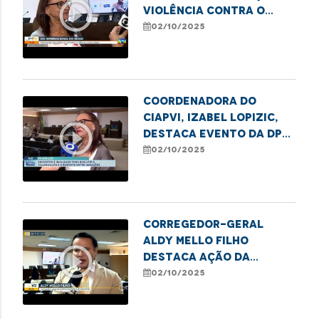
play_circle_outline
Violência contra o
Idoso da DPE/MA, Isabel
02/10/2025
Lopizic, destaca
direitos e deveres da
pessoa idosa
Coordenadora do
CIAPVI, Izabel Lopizic,
play_circle_outline
destaca evento da DPE
em alusão ao Dia da
02/10/2025
Pessoa Idosa
Corregedor-Geral
Aldy Mello Filho
play_circle_outline
destaca ação da
Defensoria em evento
02/10/2025
pelo Dia Internacional
de Valorização da