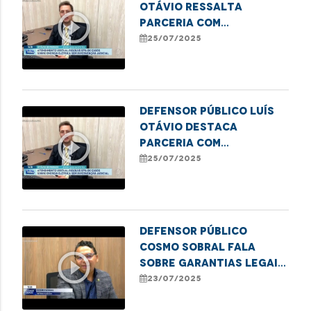
Otávio ressalta
play_circle_outline
parceria com
Equatorial para
25/07/2025
ampliar atendimentos
virtuais.
Defensor público Luís
Otávio destaca
play_circle_outline
parceria com
Equatorial para
25/07/2025
ampliar atendimento
virtual no MA
Defensor público
Cosmo Sobral fala
play_circle_outline
sobre garantias legais
para proteção da
23/07/2025
pessoa idosa