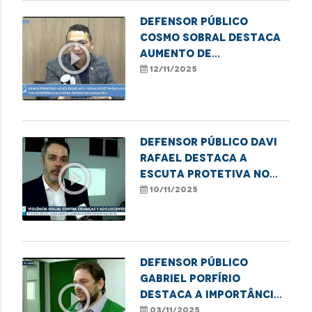
Defensor Público
Cosmo Sobral destaca
play_circle_outline
aumento de
atendimentos por
12/11/2025
violência contra
idosos na DPE/MA
Defensor Público Davi
Rafael destaca a
play_circle_outline
escuta protetiva no
combate à violência
10/11/2025
infantil
Defensor público
Gabriel Porfírio
play_circle_outline
destaca a importância
da Semana Nacional da
03/11/2025