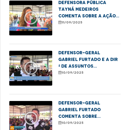
Defensora Pública
Tayná Medeiros
play_circle_outline
comenta sobre a ação
da Carreta MARADEFS
11/09/2025
no polo Coroadinho
Defensor-geral
Gabriel Furtado e a Dir
play_circle_outline
ª de Assuntos
Institucionais da
10/09/2025
DPE/MA, Maiele Morais
falam sobre a ação da
Carreta Maradefs no
Polo Coroadinho
Defensor-geral
Gabriel Furtado
play_circle_outline
comenta sobre
parceria da Defensoria
10/09/2025
com Mobiliza SLZ no