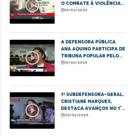
play_circle_outline
o combate à violência
contra a pessoa idosa
10/06/2025
A defensora pública
Ana Aquino participa de
play_circle_outline
Tribuna Popular pelo
Mês do Orgulho LGBT+
10/06/2025
em Imperatriz.
1ª Subdefensora-geral,
Cristiane Marques,
play_circle_outline
destaca avanços no 1°
Encontro de
02/06/2025
Legisladoras na ALEMA