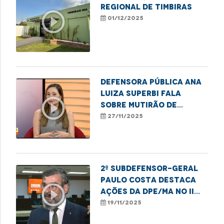
Regional de Timbiras
play_circle_outline
01/12/2025
Defensora pública Ana
Luiza Superbi fala
play_circle_outline
sobre mutirão de
atendimentos para
27/11/2025
mulheres em Imperatriz
2º subdefensor-geral
Paulo Costa destaca
play_circle_outline
ações da DPE/MA no II
Festival da Consciência
19/11/2025
Negra