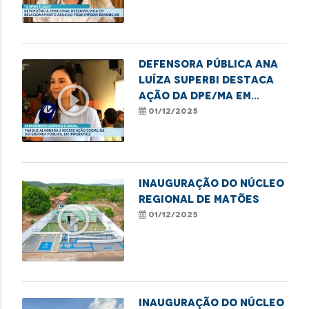
e financeira impedem
denúncias de violência
Defensora Pública Ana
Luíza Superbi destaca
play_circle_outline
ação da DPE/MA em
Imperatriz em defesa
01/12/2025
das mulheres
Inauguração do Núcleo
Regional de Matões
play_circle_outline
01/12/2025
Inauguração do Núcleo