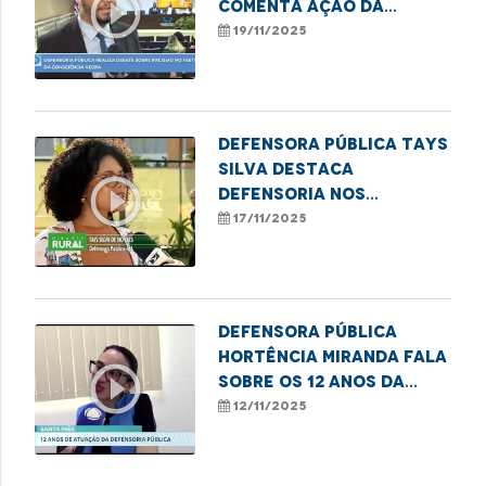
play_circle_outline
comenta ação da
DPE/MA no II Festival da
19/11/2025
Consciência Negra
Defensora pública Tays
Silva destaca
play_circle_outline
Defensoria nos
Babaçuais durante a
17/11/2025
COP30
Defensora Pública
Hortência Miranda fala
play_circle_outline
sobre os 12 anos da
DPE/MA em Santa Inês
12/11/2025