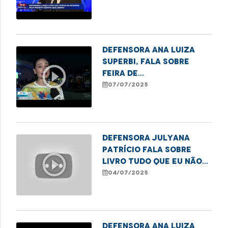
destaca
ressocialização de
mulheres que cumprem
pena
Defensora Ana Luiza
Superbi, fala sobre
play_circle_outline
feira de
empreendedorismo
07/07/2025
promovida pela DPE/MA
em Imperatriz
Defensora Julyana
Patrício fala sobre
play_circle_outline
livro Tudo Que Eu Não
Disse, do projeto
04/07/2025
Escrita que Liberta.
Defensora Ana Luiza