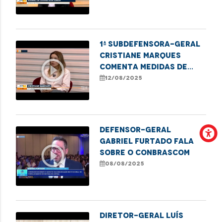
Nome realizado em
Imperatriz
1ª Subdefensora-geral
Cristiane Marques
play_circle_outline
comenta medidas de
enfrentamento à
12/08/2025
violência contra a
mulher no Maranhão
Defensor-Geral
Gabriel Furtado fala
play_circle_outline
sobre o Conbrascom
08/08/2025
Diretor-Geral Luís