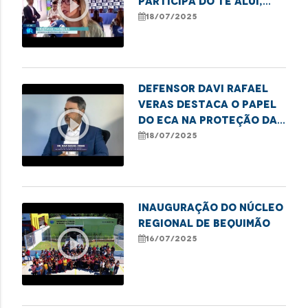
play_circle_outline
participa do Te Alui,
Mulher em Santa Inês e
18/07/2025
alerta sobre violência
do estado do Maranhão
Defensor Davi Rafael
Veras destaca o papel
play_circle_outline
do ECA na proteção da
infância e juventude
18/07/2025
Inauguração do Núcleo
Regional de Bequimão
play_circle_outline
16/07/2025