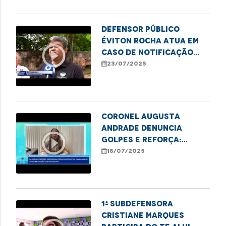
Defensor público
Éviton Rocha atua em
play_circle_outline
caso de notificação
judicial a moradores
23/07/2025
de prédio
Coronel Augusta
Andrade denuncia
play_circle_outline
golpes e reforça:
serviços da DPE são
18/07/2025
totalmente gratuitos
1ª Subdefensora
Cristiane Marques