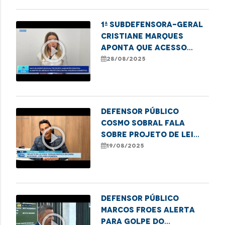
1ª subdefensora-geral
Cristiane Marques
play_circle_outline
aponta que acesso
digital tem sido
28/08/2025
crucial para que mais
mulheres denunciem a
violência e busquem
medidas prot
Defensor público
Cosmo Sobral fala
play_circle_outline
sobre projeto de lei
que endurece penas por
19/08/2025
maus-tratos a idosos
Defensor público
Marcos Froes alerta
play_circle_outline
para golpe do