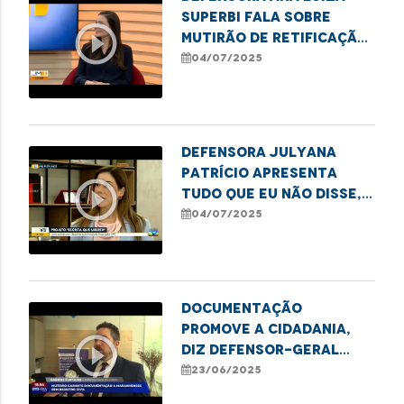
Superbi fala sobre
play_circle_outline
mutirão de retificação
de nome e sexo em
04/07/2025
Imperatriz
Defensora Julyana
Patrício apresenta
play_circle_outline
Tudo Que Eu Não Disse,
livro do projeto
04/07/2025
Escrita que Liberta
Documentação
promove a cidadania,
play_circle_outline
diz defensor-geral
Gabriel Furtado sobre
23/06/2025
mutirão de registros