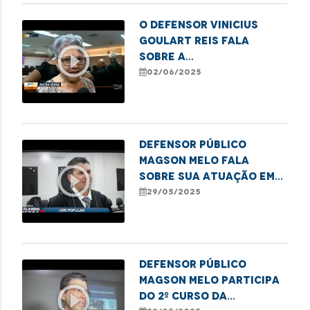
O Defensor Vinicius
Goulart Reis fala
play_circle_outline
sobre a
conscientização no
02/06/2025
Junho Violeta
Defensor público
Magson Melo fala
play_circle_outline
sobre sua atuação em
Juri Popular
29/05/2025
Defensor público
Magson Melo participa
play_circle_outline
do 2º curso da