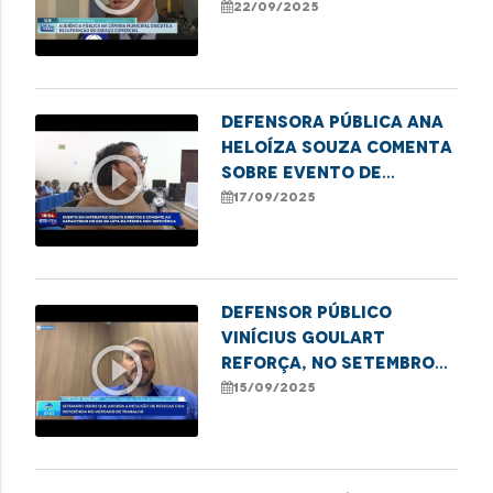
audiência na Câmara
22/09/2025
que discutiu a situação
da feira do Anjo da
Guarda
Defensora pública Ana
Heloíza Souza comenta
play_circle_outline
sobre evento de
combate ao
17/09/2025
capacitismo em
Imperatriz
Defensor Público
Vinícius Goulart
play_circle_outline
reforça, no Setembro
Verde, a importância da
15/09/2025
inclusão de Pessoas
com Deficiência no
mercado de trabalho