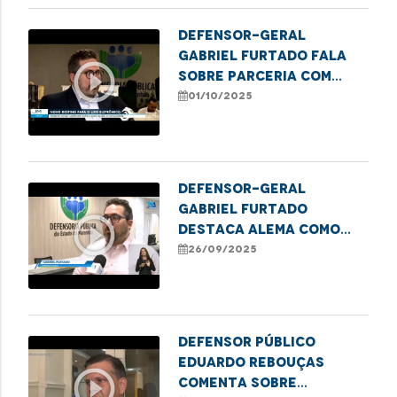
Pessoa Idosa
Defensor-geral
Gabriel Furtado fala
play_circle_outline
sobre parceria com
IEMA em projeto
01/10/2025
sustentável
Defensor-geral
Gabriel Furtado
play_circle_outline
destaca Alema como
finalista do Prêmio
26/09/2025
ADPEMA
Defensor Público
Eduardo Rebouças
play_circle_outline
comenta sobre