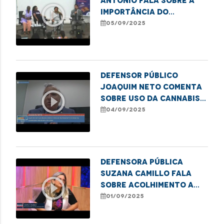
Antônio fala sobre a
play_circle_outline
importância do
posicionamento
05/09/2025
masculino no
enfrentamento às
violências de gênero,
na TV IFMA
Defensor público
Joaquim Neto comenta
play_circle_outline
sobre uso da Cannabis
medicinal
04/09/2025
Defensora Pública
Suzana Camillo fala
play_circle_outline
sobre acolhimento a
mulheres no sistema
01/09/2025
prisional