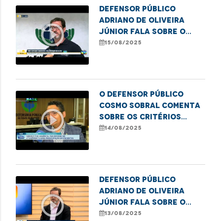
Defensor Público
Adriano de Oliveira
play_circle_outline
Júnior fala sobre o
mutirão Meu Pai Tem
15/08/2025
Nome em Imperatriz
O defensor público
Cosmo Sobral comenta
play_circle_outline
sobre os critérios
levados em
14/08/2025
consideração da
abrangência da SAMU
Defensor Público
Adriano de Oliveira
play_circle_outline
Júnior fala sobre o
mútirão Meu Pai, Meu
13/08/2025