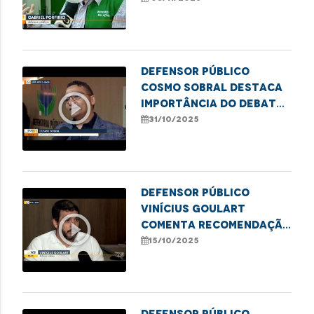
conciliação
Defensor público
Cosmo Sobral destaca
play_circle_outline
importância do debate
sobre o uso medicinal
31/10/2025
da cannabis
Defensor público
Vinícius Goulart
play_circle_outline
comenta recomendação
da Defensoria por mais
15/10/2025
transparência e
agilidade no SUS
Defensor público