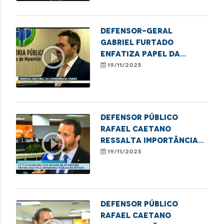
Defensor-geral
Gabriel Furtado
play_circle_outline
enfatiza papel da
DPE/MA no II Festival da
19/11/2025
Consciência Negra
Defensor público
Rafael Caetano
play_circle_outline
ressalta importância
do II Festival Cultural
19/11/2025
da Consciência Negra
Defensor público
Rafael Caetano