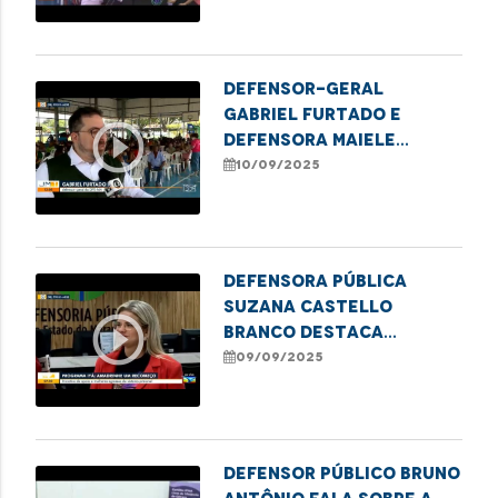
Coroadinho
Defensor-geral
Gabriel Furtado e
play_circle_outline
defensora Maiele
Morais destacam
10/09/2025
parceria DPE/MA e
Mobiliza SLZ para levar
arte, economia e
justiça ao Coroadinho
Defensora pública
Suzana Castello
play_circle_outline
Branco destaca
programa de justiça
09/09/2025
restaurativa para
acolher mulheres
vulneráveis e reduzir
reincidência no sistema
Defensor público Bruno