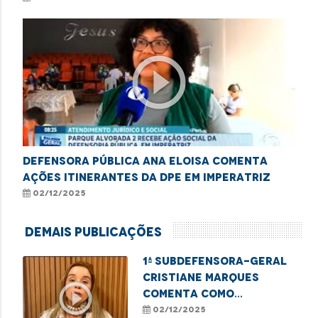
play_circle_outline
Defensora pública Ana Eloisa comenta
ações itinerantes da DPE em Imperatriz
02/12/2025
Demais Publicações
1ª subdefensora-geral
Cristiane Marques
play_circle_outline
comenta como
dependência emocional
02/12/2025