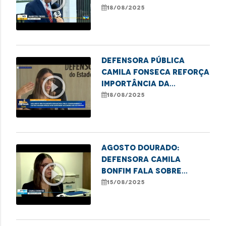
consórcio e destaca
18/08/2025
ação dos órgãos de
defesa
Defensora pública
Camila Fonseca reforça
play_circle_outline
importância da
denúncia contra
18/08/2025
violência à mulher
Agosto Dourado:
Defensora Camila
play_circle_outline
Bonfim fala sobre
direito à amamentação
15/08/2025
no trabalho