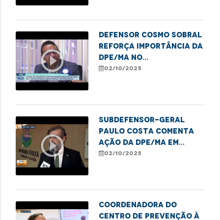
Defensor Cosmo Sobral
reforça importância da
play_circle_outline
DPE/MA no
enfrentamento à
02/10/2025
violência contra
idosos
Subdefensor-geral
Paulo Costa comenta
play_circle_outline
ação da DPE/MA em
alusão ao Dia da
02/10/2025
Pessoa Idosa
Coordenadora do
Centro de Prevenção à