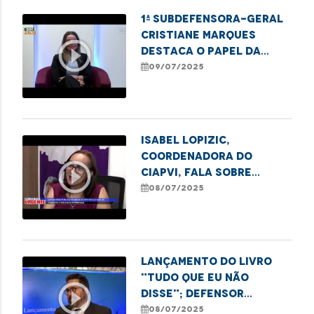
1ª subdefensora-geral
Cristiane Marques
play_circle_outline
destaca o papel da
DPE/MA na proteção de
09/07/2025
direitos
Isabel Lopizic,
coordenadora do
play_circle_outline
CIAPVI, fala sobre
ações contra violência
08/07/2025
a idosos no estado
Lançamento do livro
"Tudo que eu não
play_circle_outline
disse"; defensor
Gabriel Furtado
08/07/2025