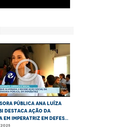
play_circle_outline
sora Pública Ana Luíza
bi destaca ação da
A em Imperatriz em defesa
ulheres
/2025