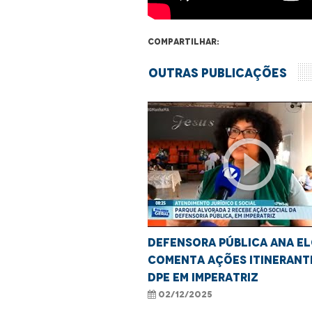
Compartilhar:
Outras Publicações
play_circle_outline
Defensora pública Ana El
comenta ações itinerant
DPE em Imperatriz
02/12/2025