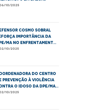
06/10/2025
efensor Cosmo Sobral
eforça importância da
PE/MA no enfrentamento
 violência contra idosos
02/10/2025
oordenadora do Centro
e Prevenção à Violência
ontra o Idoso da DPE/MA,
sabel Lopizic, destaca
02/10/2025
ireitos e deveres da
essoa idosa