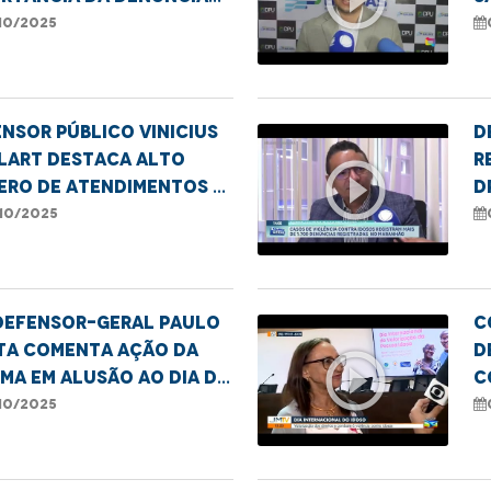
roteção de meninas e
10/2025
lescentes
nsor público Vinicius
D
lart destaca alto
r
play_circle_outline
ero de atendimentos a
D
os pela DPE/MA
à
10/2025
defensor-geral Paulo
C
ta comenta ação da
d
play_circle_outline
MA em alusão ao Dia da
c
oa Idosa
I
10/2025
d
p