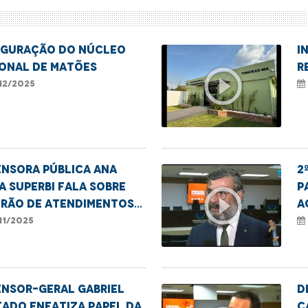
uguração do Núcleo
I
ional de Matões
R
play_circle_outline
12/2025
ensora pública Ana
2
a Superbi fala sobre
P
play_circle_outline
irão de atendimentos
a
a mulheres em
F
11/2025
ratriz
N
ensor-geral Gabriel
D
ado enfatiza papel da
C