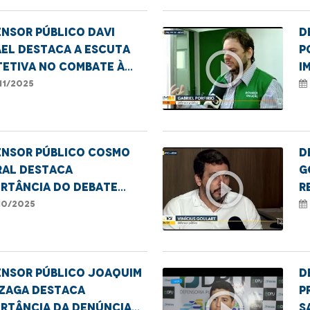
nsor Público Davi
D
el destaca a escuta
P
play_circle_outline
tetiva no combate à
i
ência infantil
N
11/2025
ensor público Cosmo
D
ral destaca
G
play_circle_outline
ortância do debate
r
e o uso medicinal da
D
10/2025
nabis
t
n
ensor público Joaquim
D
zaga destaca
p
play_circle_outline
ortância da denúncia
s