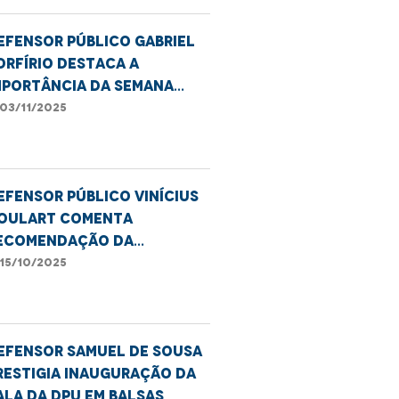
efensor público Gabriel
orfírio destaca a
mportância da Semana
acional da conciliação
03/11/2025
efensor público Vinícius
oulart comenta
ecomendação da
efensoria por mais
15/10/2025
ransparência e agilidade
o SUS
efensor Samuel de Sousa
restigia inauguração da
ala da DPU em Balsas