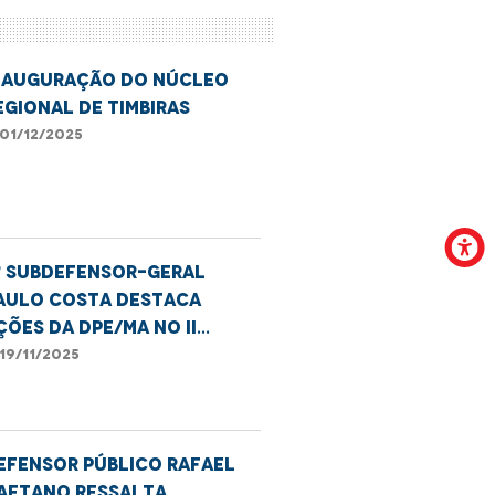
nauguração do Núcleo
egional de Timbiras
01/12/2025
º subdefensor-geral
aulo Costa destaca
ções da DPE/MA no II
estival da Consciência
19/11/2025
egra
efensor público Rafael
aetano ressalta