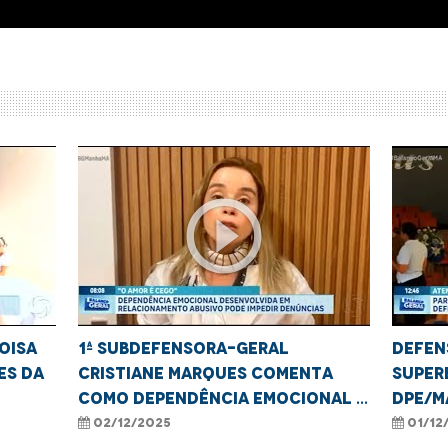
play_circle_outline
oisa
1ª subdefensora-geral
Defen
es da
Cristiane Marques comenta
Super
como dependência emocional e
DPE/M
financeira impedem denúncias
das m
02/12/2025
01/12
de violência