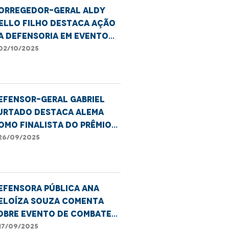
orregedor-Geral Aldy
ello Filho destaca ação
a Defensoria em evento
elo Dia Internacional de
02/10/2025
alorização da Pessoa
dosa
efensor-geral Gabriel
urtado destaca Alema
omo finalista do Prêmio
DPEMA
26/09/2025
efensora pública Ana
eloíza Souza comenta
obre evento de combate
o capacitismo em
17/09/2025