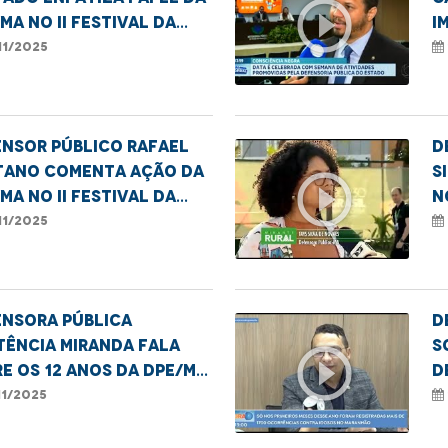
play_circle_outline
MA no II Festival da
i
sciência Negra
C
11/2025
N
nsor público Rafael
D
tano comenta ação da
S
play_circle_outline
MA no II Festival da
n
sciência Negra
C
11/2025
ensora Pública
D
tência Miranda fala
S
play_circle_outline
e os 12 anos da DPE/MA
d
anta Inês
v
11/2025
n