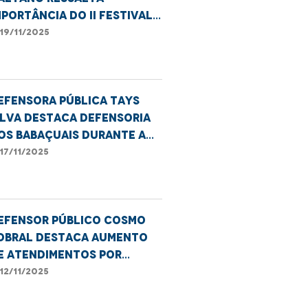
mportância do II Festival
ultural da Consciência
19/11/2025
egra
efensora pública Tays
ilva destaca Defensoria
os Babaçuais durante a
OP30
17/11/2025
efensor Público Cosmo
obral destaca aumento
e atendimentos por
iolência contra idosos
12/11/2025
a DPE/MA