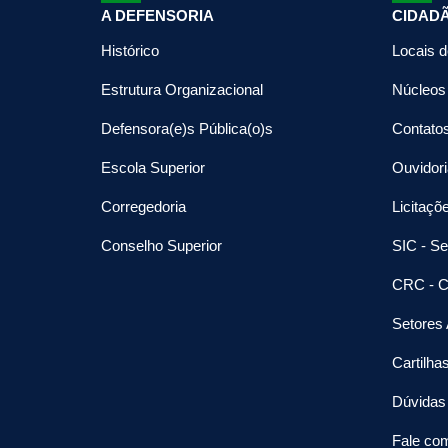
A DEFENSORIA
CIDAD
Histórico
Locais 
Estrutura Organizacional
Núcleos
Defensora(e)s Pública(o)s
Contato
Escola Superior
Ouvidori
Corregedoria
Licitaçõ
Conselho Superior
SIC - Se
CRC - C
Setores 
Cartilha
Dúvidas
Fale co