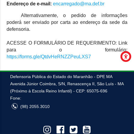
Endereço de e-mail:
encarregado@ma.def.br
Alternativamente, o pedido de informações
poderá ser enviado por carta ao endereço da sede da
defensoria.
ACESSE O FORMULÁRIO DE REQUERIMENTO: Link
para o formulário:
https://forms.gle/QtdvHeRNZZPeuLXS7
Defensoria Pública do Estado do Maranhão - DPE MA
Avenida Júnior Coimbra, S/N, Renascença II, São Luís - MA
(Próximo à Escola Reino Infantil) - CEP: 65075-696
Fone:
(98) 2055.3010