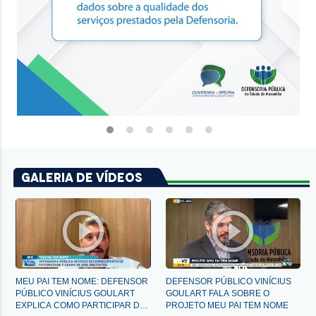
Galeria de Vídeos
play_circle_outline
play_circle_outline
MEU PAI TEM NOME: DEFENSOR
DEFENSOR PÚBLICO VINÍCIUS
PÚBLICO VINÍCIUS GOULART
GOULART FALA SOBRE O
EXPLICA COMO PARTICIPAR DA CAMPANHA DA DPE
PROJETO MEU PAI TEM NOME