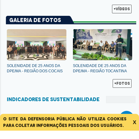
+Vídeos
Galeria de Fotos
SOLENIDADE
DE
25
ANOS
DA
SOLENIDADE
DE
25
ANOS
DA
DPE/MA
-
REGIÃO
DOS
COCAIS
DPE/MA
-
REGIÃO
TOCANTINA
+Fotos
INDICADORES DE SUSTENTABILIDADE
O site da Defensoria Pública não utiliza cookies
2.144 un
129,00
X
para coletar informações pessoais dos usuários.
tCO2e