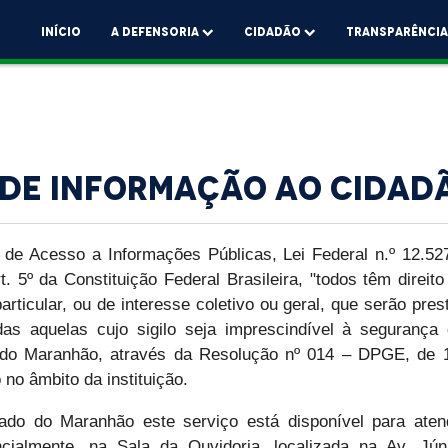
Início
A Defensoria
Cidadão
Transparênci
o de Informação ao Cidad
de Acesso a Informações Públicas, Lei Federal n.º 12.5
t. 5º da Constituição Federal Brasileira, "todos têm direi
rticular, ou de interesse coletivo ou geral, que serão pre
das aquelas cujo sigilo seja imprescindível à seguranç
 do Maranhão, através da Resolução nº 014 – DPGE, de 18
 no âmbito da instituição.
ado do Maranhão este serviço está disponível para aten
encialmente, na Sala da Ouvidoria, localizada na Av. Jú