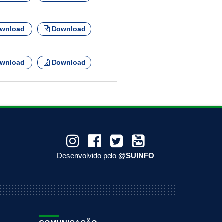
wnload
Download
wnload
Download
Desenvolvido pelo
@SUINFO