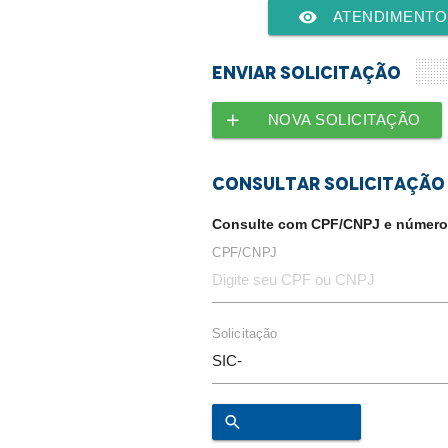
remove_red_eye
ATENDIMENTO À
Enviar SOLICITAÇÃO
add
NOVA SOLICITAÇÃO
CONSULTAR SOLICITAÇÃO
Consulte com CPF/CNPJ e número 
CPF/CNPJ
Solicitação
search