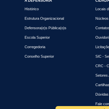
A DEFENSORIA
CIDAD
Histórico
Locais 
Estrutura Organizacional
Núcleos
Defensora(e)s Pública(o)s
Contato
Escola Superior
Ouvidori
Corregedoria
Licitaçõ
Conselho Superior
SIC - Se
CRC - C
Setores 
Cartilha
Dúvidas
Fale co