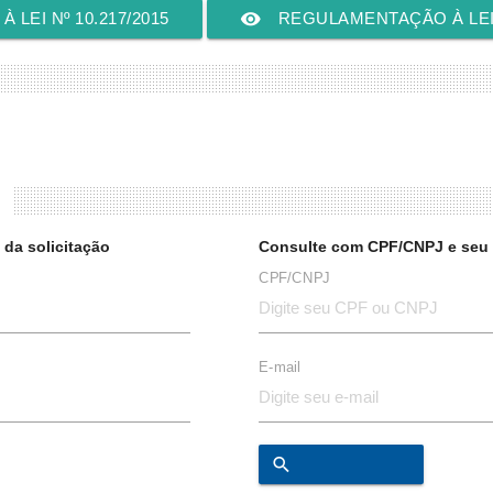
remove_red_eye
 LEI Nº 10.217/2015
REGULAMENTAÇÃO À LEI Nº
da solicitação
Consulte com CPF/CNPJ e seu 
CPF/CNPJ
E-mail
search