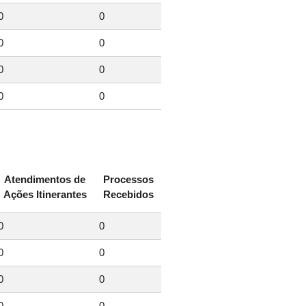
0
0
0
0
0
0
0
0
Atendimentos de
Processos
Ações Itinerantes
Recebidos
0
0
0
0
0
0
0
0