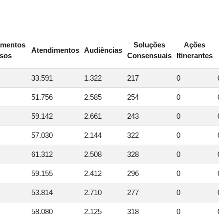
amentos
Soluções
Ações
Atendimentos
Audiências
rsos
Consensuais
Itinerantes
33.591
1.322
217
0
51.756
2.585
254
0
59.142
2.661
243
0
57.030
2.144
322
0
61.312
2.508
328
0
59.155
2.412
296
0
53.814
2.710
277
0
58.080
2.125
318
0