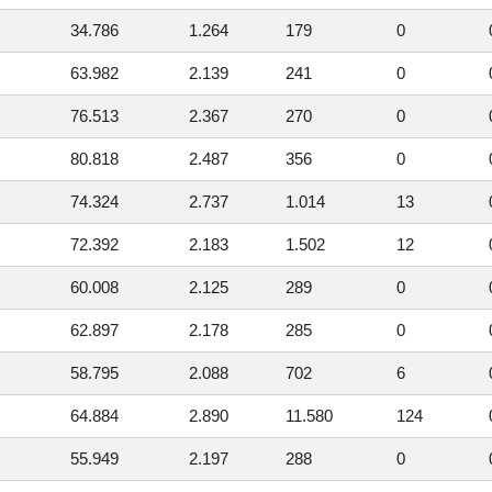
34.786
1.264
179
0
63.982
2.139
241
0
76.513
2.367
270
0
80.818
2.487
356
0
74.324
2.737
1.014
13
72.392
2.183
1.502
12
60.008
2.125
289
0
62.897
2.178
285
0
58.795
2.088
702
6
64.884
2.890
11.580
124
55.949
2.197
288
0