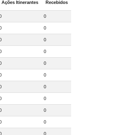
Ações Itinerantes
Recebidos
0
0
0
0
0
0
0
0
0
0
0
0
0
0
0
0
0
0
0
0
0
0