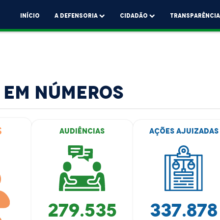
Início
A Defensoria
Cidadão
Transparênci
 em números
s
Audiências
Ações Ajuizadas
279.535
337.878