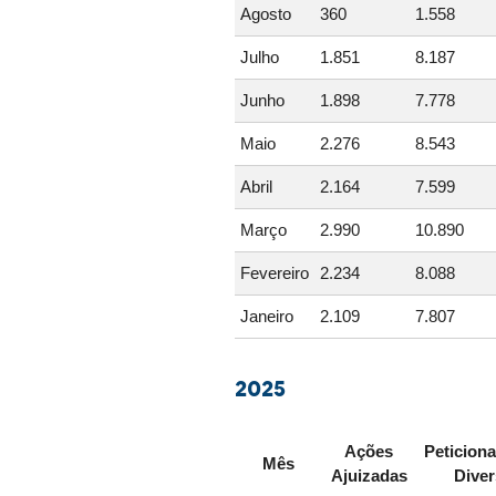
Agosto
360
1.558
Julho
1.851
8.187
Junho
1.898
7.778
Maio
2.276
8.543
Abril
2.164
7.599
Março
2.990
10.890
Fevereiro
2.234
8.088
Janeiro
2.109
7.807
2025
Ações
Peticion
Mês
Ajuizadas
Dive