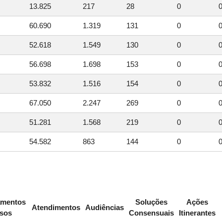
13.825
217
28
0
60.690
1.319
131
0
52.618
1.549
130
0
56.698
1.698
153
0
53.832
1.516
154
0
67.050
2.247
269
0
51.281
1.568
219
0
54.582
863
144
0
amentos
Soluções
Ações
Atendimentos
Audiências
rsos
Consensuais
Itinerantes