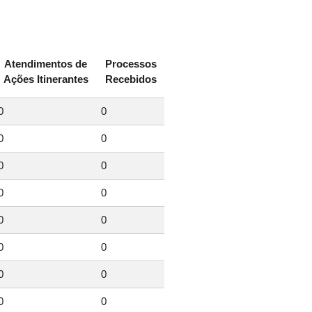
Atendimentos de
Processos
Ações Itinerantes
Recebidos
0
0
0
0
0
0
0
0
0
0
0
0
0
0
0
0