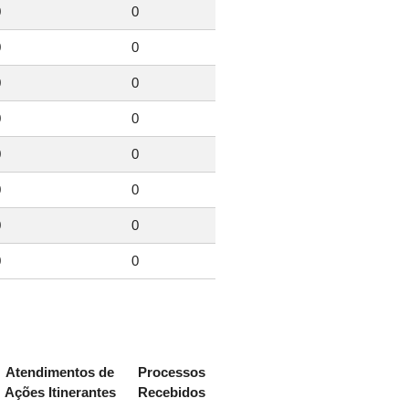
0
0
0
0
0
0
0
0
0
0
0
0
0
0
0
0
Atendimentos de
Processos
Ações Itinerantes
Recebidos