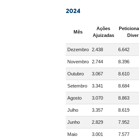
2024
Ações
Peticion
Mês
Ajuizadas
Dive
Dezembro
2.438
6.642
Novembro
2.744
8.396
Outubro
3.067
8.610
Setembro
3.341
8.684
Agosto
3.070
8.863
Julho
3.357
8.619
Junho
2.829
7.952
Maio
3.001
7.577