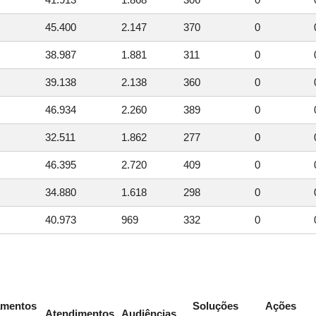
45.400
2.147
370
0
38.987
1.881
311
0
39.138
2.138
360
0
46.934
2.260
389
0
32.511
1.862
277
0
46.395
2.720
409
0
34.880
1.618
298
0
40.973
969
332
0
amentos
Soluções
Ações
Atendimentos
Audiências