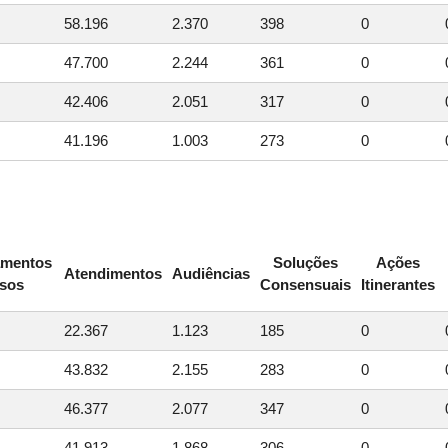
58.196
2.370
398
0
47.700
2.244
361
0
42.406
2.051
317
0
41.196
1.003
273
0
amentos
Soluções
Ações
Atendimentos
Audiências
rsos
Consensuais
Itinerantes
22.367
1.123
185
0
43.832
2.155
283
0
46.377
2.077
347
0
41.913
1.868
306
0