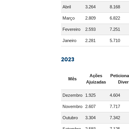
Abril
3.264
8.168
Março
2.809
6.822
Fevereiro
2.593
7.251
Janeiro
2.281
5.710
2023
Ações
Peticion
Mês
Ajuizadas
Dive
Dezembro
1.925
4.604
Novembro
2.607
7.717
Outubro
3.304
7.342
Setembro
2.593
7.125