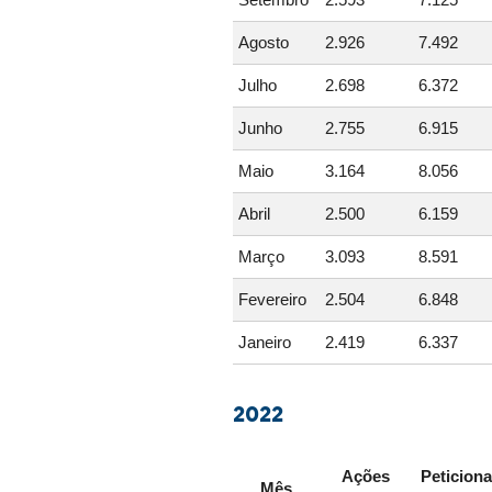
Agosto
2.926
7.492
Julho
2.698
6.372
Junho
2.755
6.915
Maio
3.164
8.056
Abril
2.500
6.159
Março
3.093
8.591
Fevereiro
2.504
6.848
Janeiro
2.419
6.337
2022
Ações
Peticion
Mês