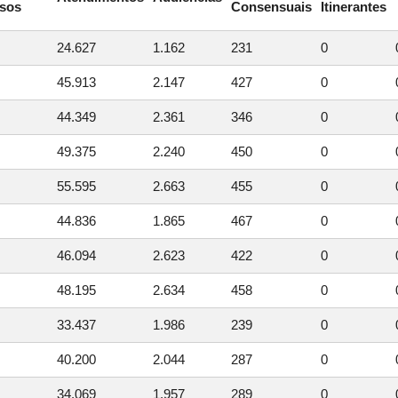
rsos
Consensuais
Itinerantes
24.627
1.162
231
0
45.913
2.147
427
0
44.349
2.361
346
0
49.375
2.240
450
0
55.595
2.663
455
0
44.836
1.865
467
0
46.094
2.623
422
0
48.195
2.634
458
0
33.437
1.986
239
0
40.200
2.044
287
0
34.069
1.957
289
0