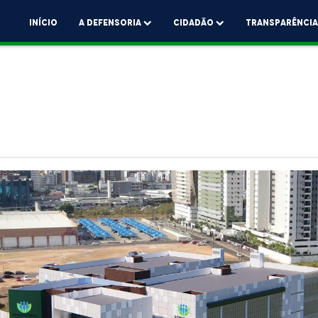
Início
A Defensoria
Cidadão
Transparênci