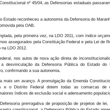
nstitucional nº 45/04, as Defensorias estaduais passaram 
do Estado reconheceu a autonomia da Defensoria do Maranh
promovida pela OAB.
emplada, pela primeira vez, na LDO 2011, com índice orçam
mos assegurados pela Constituição Federal e pela Lei de R
do na LDO 2012.
eral, nos autos de nova ação direta de inconstitucionali
 a desvinculação da Defensoria Pública do Estado do M
vo, confirmando a sua autonomia.
a mais um avanço. A promulgação da Emenda Constitucion
 e o Distrito Federal dotem todas as comarcas de d
maiores índices de exclusão social e adensamento populaci
Defensoria prerrogativa de proposição de projetos de lei,
rantia constitucional, a Defensoria Pública do Estado apres