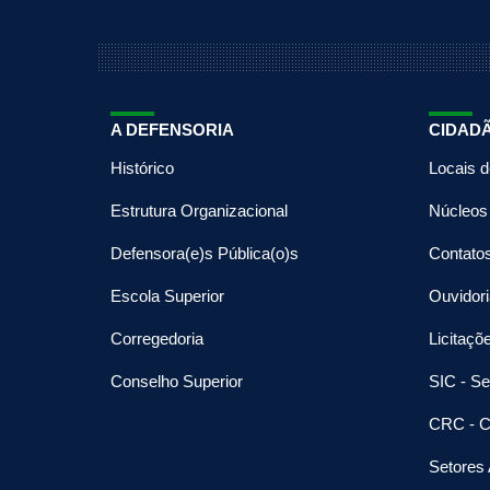
A DEFENSORIA
CIDAD
Histórico
Locais 
Estrutura Organizacional
Núcleos
Defensora(e)s Pública(o)s
Contato
Escola Superior
Ouvidori
Corregedoria
Licitaçõ
Conselho Superior
SIC - Se
CRC - C
Setores 