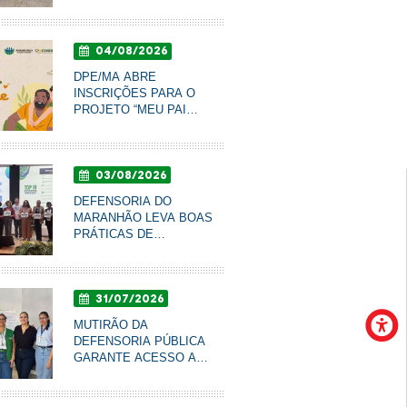
RESSOCIALIZAÇÃO DE
COROATÁ PARA
ACOMPANHAR
04/08/2026
CONDIÇÕES DO
SISTEMA PRISIONAL
DPE/MA ABRE
INSCRIÇÕES PARA O
PROJETO “MEU PAI
TEM NOME” DE
RECONHECIMENTO DE
PATERNIDADE E
03/08/2026
GARANTIA DE DIREITOS
DEFENSORIA DO
MARANHÃO LEVA BOAS
 de Defesa da Mulher da DPE/MA integra debate no IF
PRÁTICAS DE
tamento à violência contra a mulher
COMUNICAÇÃO AO
CONBRASCOM E É
FINALISTA DE PRÊMIO
31/07/2026
NACIONAL
MUTIRÃO DA
DEFENSORIA PÚBLICA
GARANTE ACESSO A
DIREITOS E PROMOVE
RODA DE CONVERSA
COM MULHERES DO