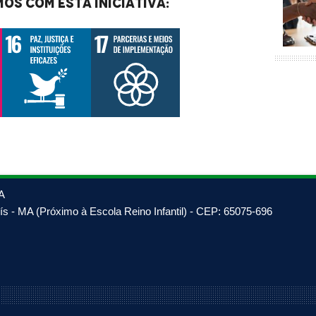
os com esta iniciativa:
A
s - MA (Próximo à Escola Reino Infantil) - CEP: 65075-696