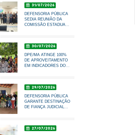
31/07/2026
AXÉ EM IMPERATRIZ
DEFENSORIA PÚBLICA
SEDIA REUNIÃO DA
COMISSÃO ESTADUAL
DE PREVENÇÃO À
VIOLÊNCIA NO CAMPO
E NA CIDADE
30/07/2026
DPE/MA ATINGE 100%
DE APROVEITAMENTO
EM INDICADORES DO
ÍNDICE DE
DEMOCRACIA
AMBIENTAL
29/07/2026
DEFENSORIA PÚBLICA
GARANTE DESTINAÇÃO
DE FIANÇA JUDICIAL
PARA CLIMATIZAÇÃO
DE ESCOLA AGRÍCOLA
EM SUCUPIRA DO
27/07/2026
NORTE