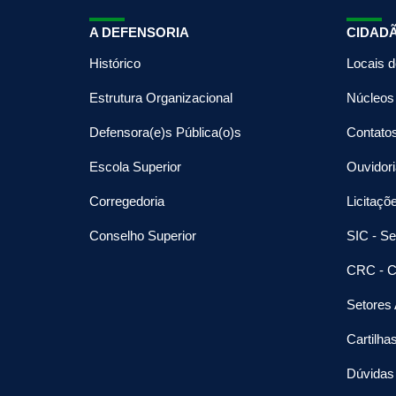
A DEFENSORIA
CIDAD
Histórico
Locais 
Estrutura Organizacional
Núcleos
Defensora(e)s Pública(o)s
Contato
Escola Superior
Ouvidori
Corregedoria
Licitaçõ
Conselho Superior
SIC - Se
CRC - C
Setores 
Cartilha
Dúvidas