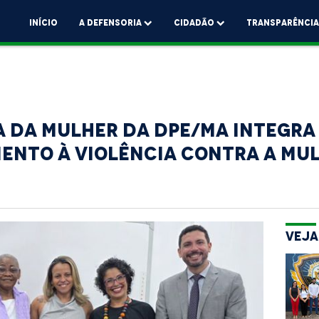
Início
A Defensoria
Cidadão
Transparênci
a da Mulher da DPE/MA integra
ento à violência contra a mu
Veja