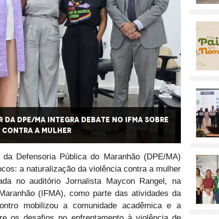
 da DPE/MA integra debate no IFMA sobre
Núcleo
 contra a mulher
enfren
 da Defensoria Pública do Maranhão (DPE/MA)
cos: a naturalização da violência contra a mulher
ada no auditório Jornalista Maycon Rangel, na
o Maranhão (IFMA), como parte das atividades da
ontro mobilizou a comunidade acadêmica e a
obre os desafios no enfrentamento à violência de