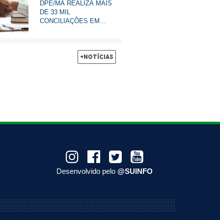
DPE/MA REALIZA MAIS
DE 33 MIL
CONCILIAÇÕES EM
DOIS ANOS E
FORTALECE ACESSO À
JUSTIÇA
+Notícias
Desenvolvido pelo
@SUINFO