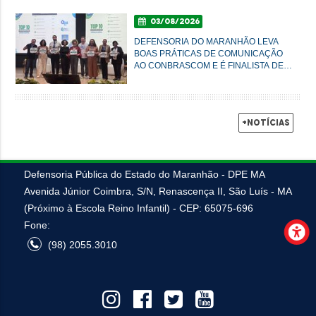
03/08/2026
DEFENSORIA DO MARANHÃO LEVA
BOAS PRÁTICAS DE COMUNICAÇÃO
AO CONBRASCOM E É FINALISTA DE
PRÊMIO NACIONAL
+Notícias
Defensoria Pública do Estado do Maranhão - DPE MA
Avenida Júnior Coimbra, S/N, Renascença II, São Luís - MA
(Próximo à Escola Reino Infantil) - CEP: 65075-696
Fone:
(98) 2055.3010