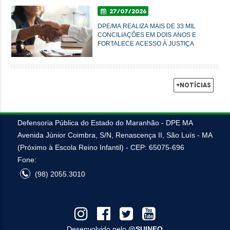
27/07/2026
DPE/MA REALIZA MAIS DE 33 MIL
CONCILIAÇÕES EM DOIS ANOS E
FORTALECE ACESSO À JUSTIÇA
+Notícias
Defensoria Pública do Estado do Maranhão - DPE MA
Avenida Júnior Coimbra, S/N, Renascença II, São Luís - MA
(Próximo à Escola Reino Infantil) - CEP: 65075-696
Fone:
(98) 2055.3010
Desenvolvido pelo
@SUINFO