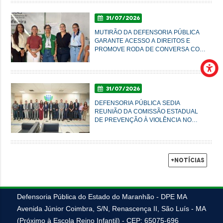
31/07/2026
MUTIRÃO DA DEFENSORIA PÚBLICA
GARANTE ACESSO A DIREITOS E
PROMOVE RODA DE CONVERSA COM
MULHERES DO AXÉ EM IMPERATRIZ
31/07/2026
DEFENSORIA PÚBLICA SEDIA
REUNIÃO DA COMISSÃO ESTADUAL
DE PREVENÇÃO À VIOLÊNCIA NO
CAMPO E NA CIDADE
+Notícias
Defensoria Pública do Estado do Maranhão - DPE MA
Avenida Júnior Coimbra, S/N, Renascença II, São Luís - MA
(Próximo à Escola Reino Infantil) - CEP: 65075-696