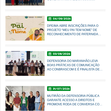
CONDIÇÕES DO SISTEMA PRISIONAL
04/08/2026
DPE/MA ABRE INSCRIÇÕES PARA O
PROJETO “MEU PAI TEM NOME” DE
RECONHECIMENTO DE PATERNIDADE
E GARANTIA DE DIREITOS
03/08/2026
DEFENSORIA DO MARANHÃO LEVA
BOAS PRÁTICAS DE COMUNICAÇÃO
AO CONBRASCOM E É FINALISTA DE
PRÊMIO NACIONAL
31/07/2026
MUTIRÃO DA DEFENSORIA PÚBLICA
GARANTE ACESSO A DIREITOS E
PROMOVE RODA DE CONVERSA COM
MULHERES DO AXÉ EM IMPERATRIZ