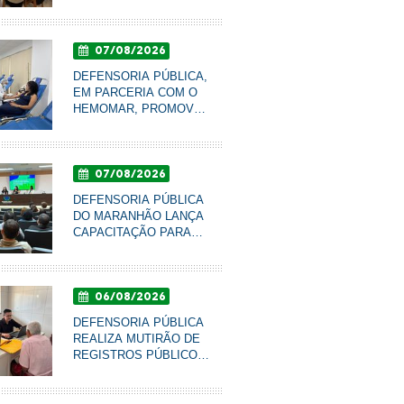
DE GÊNERO PARA
QUALIFICAR
ATENDIMENTO À
07/08/2026
POPULAÇÃO EM
IMPERATRIZ
DEFENSORIA PÚBLICA,
EM PARCERIA COM O
HEMOMAR, PROMOVE
CAMPANHA DE DOAÇÃO
DE SANGUE NESTA
SEXTA-FEIRA
07/08/2026
DEFENSORIA PÚBLICA
DO MARANHÃO LANÇA
 conquista decisão histórica para a retirada de cer
CAPACITAÇÃO PARA
 alagados na Baixada Maranhense
LÍDERES
COMUNITÁRIOS
06/08/2026
DEFENSORIA PÚBLICA
REALIZA MUTIRÃO DE
REGISTROS PÚBLICOS
PARA IDOSOS DO LAR
SÃO FRANCISCO DE
ASSIS, EM IMPERATRIZ