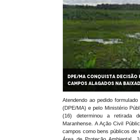
irada de cercas em
DPE/MA conquista decisão h
campos alagados na Baixa
Atendendo ao pedido formulado 
(DPE/MA) e pelo Ministério Públi
(16) determinou a retirada
Maranhense. A Ação Civil Públi
campos como bens públicos de u
Área de Proteção Ambiental. 