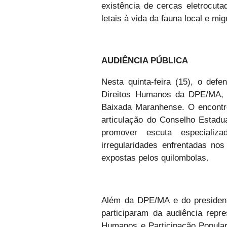
existência de cercas eletrocut
letais à vida da fauna local e mi
AUDIÊNCIA PÚBLICA
Nesta quinta-feira (15), o def
Direitos Humanos da DPE/MA, p
Baixada Maranhense. O encontr
articulação do Conselho Estadu
promover escuta especiali
irregularidades enfrentadas n
expostas pelos quilombolas.
Além da DPE/MA e do president
participaram da audiência repr
Humanos e Participação Popula