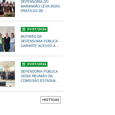
DEFENSORIA DO
MARANHÃO LEVA BOAS
PRÁTICAS DE
COMUNICAÇÃO AO
CONBRASCOM E É
FINALISTA DE PRÊMIO
31/07/2026
NACIONAL
MUTIRÃO DA
DEFENSORIA PÚBLICA
GARANTE ACESSO A
DIREITOS E PROMOVE
RODA DE CONVERSA
COM MULHERES DO
31/07/2026
AXÉ EM IMPERATRIZ
DEFENSORIA PÚBLICA
SEDIA REUNIÃO DA
COMISSÃO ESTADUAL
DE PREVENÇÃO À
VIOLÊNCIA NO CAMPO
E NA CIDADE
+Notícias