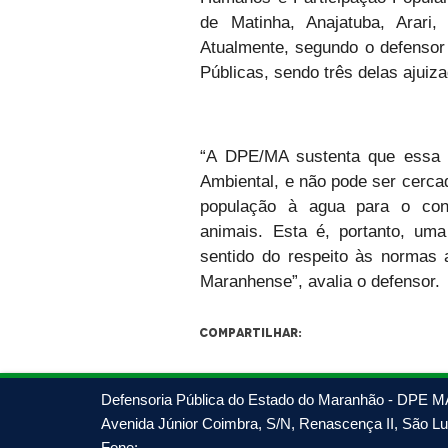
de Matinha, Anajatuba, Arari
Atualmente, segundo o defensor
Públicas, sendo três delas ajuiza
“A DPE/MA sustenta que essa 
Ambiental, e não pode ser cercad
população à agua para o con
animais. Esta é, portanto, uma
sentido do respeito às normas 
Maranhense”, avalia o defensor.
Compartilhar:
Defensoria Pública do Estado do Maranhão - DPE M
Avenida Júnior Coimbra, S/N, Renascença II, São Luí
Fone: