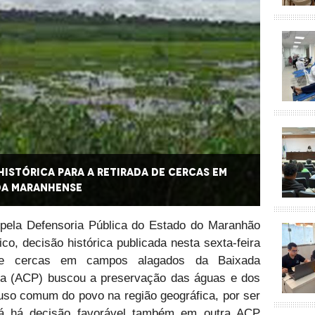
istórica para a retirada de cercas em
DPE/MA
da Maranhense
campos
pela Defensoria Pública do Estado do Maranhão
co, decisão histórica publicada nesta sexta-feira
 de cercas em campos alagados da Baixada
ca (ACP) buscou a preservação das águas e dos
so comum do povo na região geográfica, por ser
Já há decisão favorável também em outra ACP