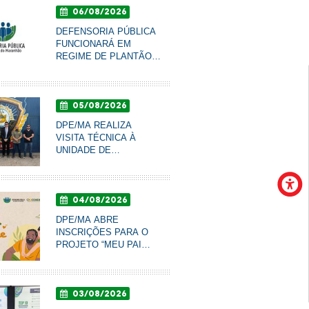
06/08/2026
DEFENSORIA PÚBLICA
FUNCIONARÁ EM
REGIME DE PLANTÃO
NOS DIAS 10 E 11 DE
AGOSTO
05/08/2026
DPE/MA REALIZA
VISITA TÉCNICA À
UNIDADE DE
RESSOCIALIZAÇÃO DE
COROATÁ PARA
ACOMPANHAR
04/08/2026
CONDIÇÕES DO
SISTEMA PRISIONAL
DPE/MA ABRE
INSCRIÇÕES PARA O
PROJETO “MEU PAI
TEM NOME” DE
RECONHECIMENTO DE
PATERNIDADE E
03/08/2026
GARANTIA DE DIREITOS