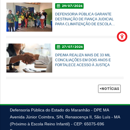
29/07/2026
DEFENSORIA PÚBLICA GARANTE
DESTINAÇÃO DE FIANÇA JUDICIAL
PARA CLIMATIZAÇÃO DE ESCOLA
AGRÍCOLA EM SUCUPIRA DO NORTE
27/07/2026
DPE/MA REALIZA MAIS DE 33 MIL
CONCILIAÇÕES EM DOIS ANOS E
FORTALECE ACESSO À JUSTIÇA
+Notícias
Defensoria Pública do Estado do Maranhão - DPE MA
Avenida Júnior Coimbra, S/N, Renascença II, São Luís - MA
(Próximo à Escola Reino Infantil) - CEP: 65075-696