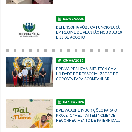
FRANCISCO DE ASSIS, EM
IMPERATRIZ
06/08/2026
DEFENSORIA PÚBLICA FUNCIONARÁ
EM REGIME DE PLANTÃO NOS DIAS 10
E 11 DE AGOSTO
05/08/2026
DPE/MA REALIZA VISITA TÉCNICA À
UNIDADE DE RESSOCIALIZAÇÃO DE
COROATÁ PARA ACOMPANHAR
CONDIÇÕES DO SISTEMA PRISIONAL
04/08/2026
DPE/MA ABRE INSCRIÇÕES PARA O
PROJETO “MEU PAI TEM NOME” DE
RECONHECIMENTO DE PATERNIDADE
E GARANTIA DE DIREITOS