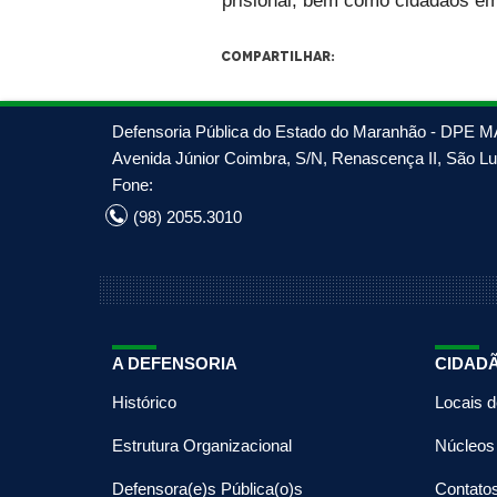
prisional, bem como cidadãos em 
Compartilhar:
Defensoria Pública do Estado do Maranhão - DPE M
Avenida Júnior Coimbra, S/N, Renascença II, São Luí
Fone:
(98) 2055.3010
A DEFENSORIA
CIDAD
Histórico
Locais 
Estrutura Organizacional
Núcleos
Defensora(e)s Pública(o)s
Contato