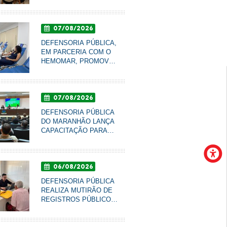
DE GÊNERO PARA
QUALIFICAR
ATENDIMENTO À
07/08/2026
POPULAÇÃO EM
IMPERATRIZ
DEFENSORIA PÚBLICA,
EM PARCERIA COM O
HEMOMAR, PROMOVE
CAMPANHA DE DOAÇÃO
DE SANGUE NESTA
SEXTA-FEIRA
07/08/2026
DEFENSORIA PÚBLICA
DO MARANHÃO LANÇA
s da Defensoria Pública reforçam combate ao sub-r
CAPACITAÇÃO PARA
urante “Semana Registre-se!”
LÍDERES
COMUNITÁRIOS
06/08/2026
DEFENSORIA PÚBLICA
REALIZA MUTIRÃO DE
REGISTROS PÚBLICOS
PARA IDOSOS DO LAR
SÃO FRANCISCO DE
ASSIS, EM IMPERATRIZ