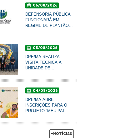
06/08/2026
DEFENSORIA PÚBLICA
FUNCIONARÁ EM
REGIME DE PLANTÃO
NOS DIAS 10 E 11 DE
AGOSTO
05/08/2026
DPE/MA REALIZA
VISITA TÉCNICA À
UNIDADE DE
RESSOCIALIZAÇÃO DE
COROATÁ PARA
ACOMPANHAR
04/08/2026
CONDIÇÕES DO
SISTEMA PRISIONAL
DPE/MA ABRE
INSCRIÇÕES PARA O
PROJETO “MEU PAI
TEM NOME” DE
RECONHECIMENTO DE
PATERNIDADE E
GARANTIA DE DIREITOS
+Notícias