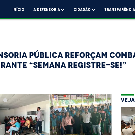
Início
A Defensoria
Cidadão
Transparênci
nsoria Pública reforçam comb
urante “Semana Registre-se!”
Veja