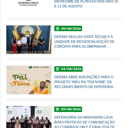
EM REGIME DE PLANTÃO NOS DIAS 10
E 11 DE AGOSTO
05/08/2026
DPE/MA REALIZA VISITA TÉCNICA À
UNIDADE DE RESSOCIALIZAÇÃO DE
COROATÁ PARA ACOMPANHAR
CONDIÇÕES DO SISTEMA PRISIONAL
04/08/2026
DPE/MA ABRE INSCRIÇÕES PARA O
PROJETO “MEU PAI TEM NOME” DE
RECONHECIMENTO DE PATERNIDADE
E GARANTIA DE DIREITOS
03/08/2026
DEFENSORIA DO MARANHÃO LEVA
BOAS PRÁTICAS DE COMUNICAÇÃO
AO CONBRASCOM E É FINALISTA DE