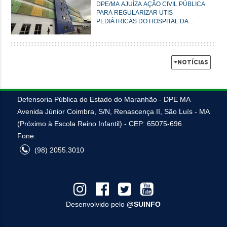
DPE/MA AJUÍZA AÇÃO CIVIL PÚBLICA
PARA REGULARIZAR UTIS
PEDIÁTRICAS DO HOSPITAL DA
CRIANÇA EM SÃO LUÍS
+Notícias
Defensoria Pública do Estado do Maranhão - DPE MA
Avenida Júnior Coimbra, S/N, Renascença II, São Luís - MA
(Próximo à Escola Reino Infantil) - CEP: 65075-696
Fone:
(98) 2055.3010
Desenvolvido pelo
@SUINFO