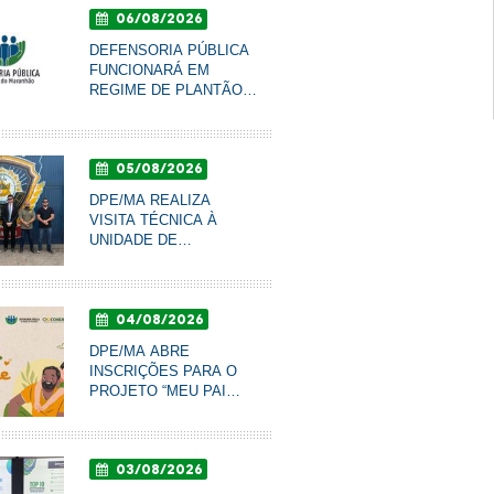
06/08/2026
DEFENSORIA PÚBLICA
FUNCIONARÁ EM
REGIME DE PLANTÃO
NOS DIAS 10 E 11 DE
AGOSTO
05/08/2026
DPE/MA REALIZA
VISITA TÉCNICA À
UNIDADE DE
RESSOCIALIZAÇÃO DE
COROATÁ PARA
ACOMPANHAR
04/08/2026
CONDIÇÕES DO
SISTEMA PRISIONAL
DPE/MA ABRE
INSCRIÇÕES PARA O
PROJETO “MEU PAI
TEM NOME” DE
RECONHECIMENTO DE
PATERNIDADE E
03/08/2026
GARANTIA DE DIREITOS