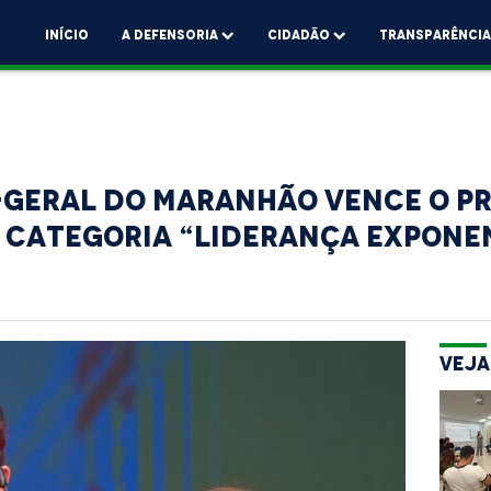
Início
A Defensoria
Cidadão
Transparênci
-Geral do Maranhão vence o Pr
a categoria “Liderança Expone
Veja