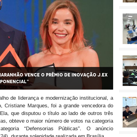
Maranhão vence o Prêmio de Inovação J.Ex
1ª Sub
xponencial”
na cat
ho de liderança e modernização institucional, a
o, Cristiane Marques, foi a grande vencedora do
la, que disputou o título ao lado de outros três
ras, obteve o maior número de votos na categoria
categoria “Defensorias Públicas”. O anúncio
24), durante solenidade realizada em Brasília.