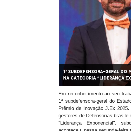
êmio de Inovação J.Ex
1ª Subdefensora-Geral do 
na categoria “Liderança E
Em reconhecimento ao seu trabal
1ª subdefensora-geral do Estad
Prêmio de Inovação J.Ex 2025. E
gestores de Defensorias brasilei
“Liderança Exponencial”, sub
aconteceu, nessa segunda-feira (