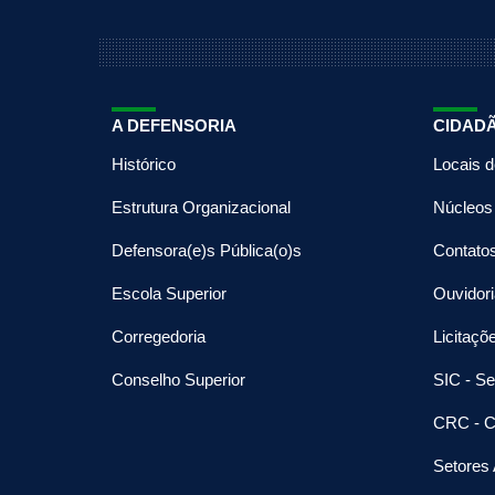
A DEFENSORIA
CIDAD
Histórico
Locais 
Estrutura Organizacional
Núcleos
Defensora(e)s Pública(o)s
Contato
Escola Superior
Ouvidori
Corregedoria
Licitaçõ
Conselho Superior
SIC - Se
CRC - C
Setores 