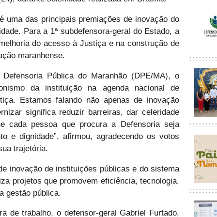
 é uma das principais premiações de inovação do
idade. Para a 1ª subdefensora-geral do Estado, a
 melhoria do acesso à Justiça e na construção de
lação maranhense.
a Defensoria Pública do Maranhão (DPE/MA), o
onismo da instituição na agenda nacional de
tiça. Estamos falando não apenas de inovação
izar significa reduzir barreiras, dar celeridade
ue cada pessoa que procura a Defensoria seja
nto e dignidade”, afirmou, agradecendo os votos
ua trajetória.
de inovação de instituições públicas e do sistema
riza projetos que promovem eficiência, tecnologia,
a gestão pública.
a de trabalho, o defensor-geral Gabriel Furtado,