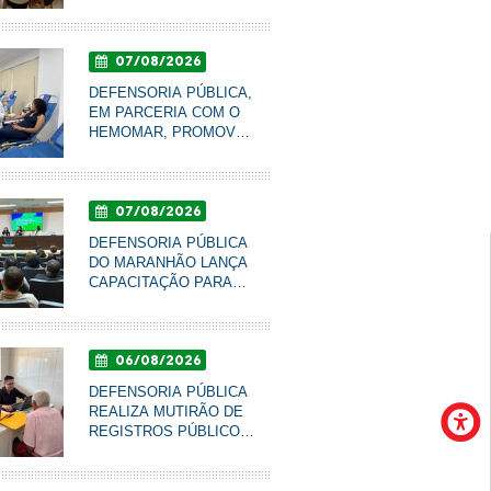
DE GÊNERO PARA
QUALIFICAR
ATENDIMENTO À
07/08/2026
POPULAÇÃO EM
IMPERATRIZ
DEFENSORIA PÚBLICA,
EM PARCERIA COM O
HEMOMAR, PROMOVE
CAMPANHA DE DOAÇÃO
DE SANGUE NESTA
SEXTA-FEIRA
07/08/2026
DEFENSORIA PÚBLICA
DO MARANHÃO LANÇA
defensora-Geral do Maranhão vence o Prêmio de Inov
CAPACITAÇÃO PARA
egoria “Liderança Exponencial”
LÍDERES
COMUNITÁRIOS
06/08/2026
DEFENSORIA PÚBLICA
REALIZA MUTIRÃO DE
REGISTROS PÚBLICOS
PARA IDOSOS DO LAR
SÃO FRANCISCO DE
ASSIS, EM IMPERATRIZ