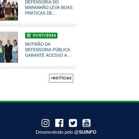
DEFENSORIA DO
MARANHÃO LEVA BOAS
PRÁTICAS DE
COMUNICAÇÃO AO
CONBRASCOM E É
FINALISTA DE PRÊMIO
31/07/2026
NACIONAL
MUTIRÃO DA
DEFENSORIA PÚBLICA
GARANTE ACESSO A
DIREITOS E PROMOVE
RODA DE CONVERSA
COM MULHERES DO
AXÉ EM IMPERATRIZ
+Notícias
Desenvolvido pelo
@SUINFO