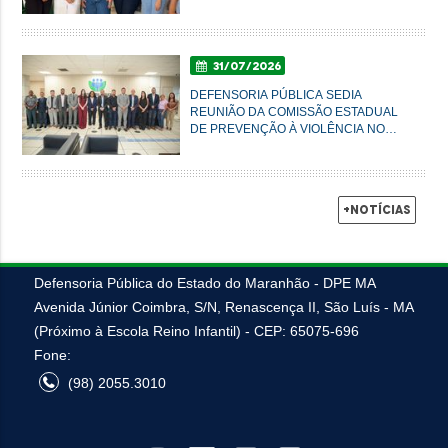
MULHERES DO AXÉ EM IMPERATRIZ
31/07/2026
DEFENSORIA PÚBLICA SEDIA
REUNIÃO DA COMISSÃO ESTADUAL
DE PREVENÇÃO À VIOLÊNCIA NO
CAMPO E NA CIDADE
+Notícias
Defensoria Pública do Estado do Maranhão - DPE MA
Avenida Júnior Coimbra, S/N, Renascença II, São Luís - MA
(Próximo à Escola Reino Infantil) - CEP: 65075-696
Fone:
(98) 2055.3010