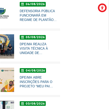
06/08/2026
DEFENSORIA PÚBLICA
FUNCIONARÁ EM
REGIME DE PLANTÃO
NOS DIAS 10 E 11 DE
AGOSTO
05/08/2026
DPE/MA REALIZA
VISITA TÉCNICA À
UNIDADE DE
RESSOCIALIZAÇÃO DE
COROATÁ PARA
ACOMPANHAR
04/08/2026
CONDIÇÕES DO
SISTEMA PRISIONAL
DPE/MA ABRE
INSCRIÇÕES PARA O
PROJETO “MEU PAI
TEM NOME” DE
RECONHECIMENTO DE
PATERNIDADE E
03/08/2026
GARANTIA DE DIREITOS