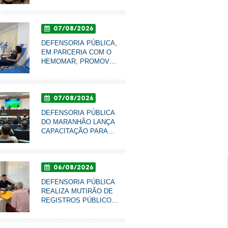
DE GÊNERO PARA
QUALIFICAR
ATENDIMENTO À
07/08/2026
POPULAÇÃO EM
IMPERATRIZ
DEFENSORIA PÚBLICA,
EM PARCERIA COM O
HEMOMAR, PROMOVE
CAMPANHA DE DOAÇÃO
DE SANGUE NESTA
SEXTA-FEIRA
07/08/2026
DEFENSORIA PÚBLICA
DO MARANHÃO LANÇA
oria Pública entra na Justiça para estruturar Rede
CAPACITAÇÃO PARA
social na Região de Codó
LÍDERES
COMUNITÁRIOS
06/08/2026
DEFENSORIA PÚBLICA
REALIZA MUTIRÃO DE
REGISTROS PÚBLICOS
PARA IDOSOS DO LAR
SÃO FRANCISCO DE
ASSIS, EM IMPERATRIZ