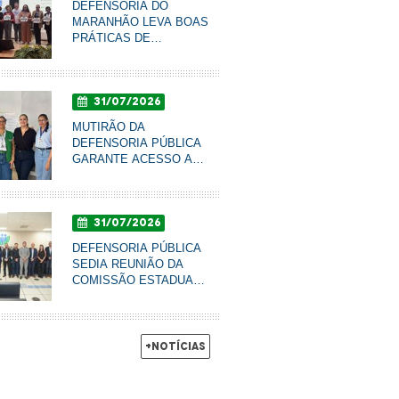
DEFENSORIA DO
MARANHÃO LEVA BOAS
PRÁTICAS DE
COMUNICAÇÃO AO
CONBRASCOM E É
FINALISTA DE PRÊMIO
31/07/2026
NACIONAL
MUTIRÃO DA
DEFENSORIA PÚBLICA
GARANTE ACESSO A
DIREITOS E PROMOVE
RODA DE CONVERSA
COM MULHERES DO
31/07/2026
AXÉ EM IMPERATRIZ
DEFENSORIA PÚBLICA
SEDIA REUNIÃO DA
COMISSÃO ESTADUAL
DE PREVENÇÃO À
VIOLÊNCIA NO CAMPO
E NA CIDADE
+Notícias