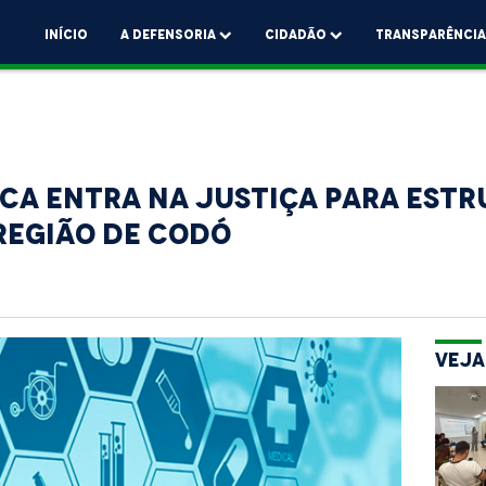
Início
A Defensoria
Cidadão
Transparênci
ica entra na Justiça para est
Região de Codó
Veja