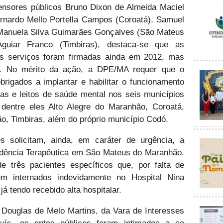
ensores públicos Bruno Dixon de Almeida Maciel
rnardo Mello Portella Campos (Coroatá), Samuel
 Manuela Silva Guimarães Gonçalves (São Mateus
uiar Franco (Timbiras), destaca-se que as
es serviços foram firmadas ainda em 2012, mas
. No mérito da ação, a DPE/MA requer que o
rigados a implantar e habilitar o funcionamento
as e leitos de saúde mental nos seis municípios
entre eles Alto Alegre do Maranhão, Coroatá,
o, Timbiras, além do próprio município Codó.
 solicitam, ainda, em caráter de urgência, a
idência Terapêutica em São Mateus do Maranhão.
 três pacientes específicos que, por falta de
em internados indevidamente no Hospital Nina
 tendo recebido alta hospitalar.
 Douglas de Melo Martins, da Vara de Interesses