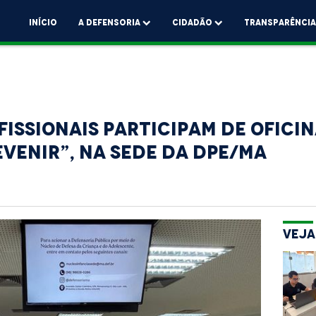
Início
A Defensoria
Cidadão
Transparênci
fissionais participam de ofici
venir”, na sede da DPE/MA
Veja