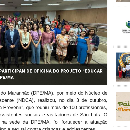
 participam de oficina do Projeto “Educar
Cerca 
DPE/MA
para Pr
o do Maranhão (DPE/MA), por meio do Núcleo de
cente (NDCA), realizou, no dia 3 de outubro,
 Prevenir”, que reuniu mais de 100 profissionais,
ssistentes sociais e visitadores de São Luís. O
o na sede da DPE/MA, foi fortalecer a atuação
ência sexual contra crianças e adolescentes.