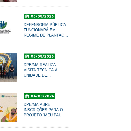
PARA IDOSOS DO LAR
SÃO FRANCISCO DE
ASSIS, EM IMPERATRIZ
06/08/2026
DEFENSORIA PÚBLICA
FUNCIONARÁ EM
REGIME DE PLANTÃO
NOS DIAS 10 E 11 DE
AGOSTO
05/08/2026
DPE/MA REALIZA
VISITA TÉCNICA À
de 100 profissionais participam de oficina do Projet
UNIDADE DE
evenir”, na sede da DPE/MA
RESSOCIALIZAÇÃO DE
COROATÁ PARA
ACOMPANHAR
04/08/2026
CONDIÇÕES DO
SISTEMA PRISIONAL
DPE/MA ABRE
INSCRIÇÕES PARA O
PROJETO “MEU PAI
TEM NOME” DE
RECONHECIMENTO DE
PATERNIDADE E