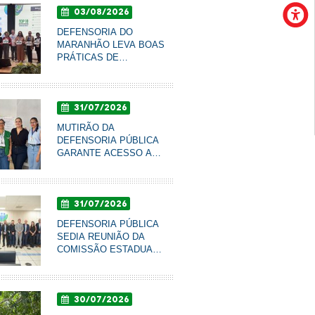
03/08/2026
GARANTIA DE DIREITOS
DEFENSORIA DO
MARANHÃO LEVA BOAS
PRÁTICAS DE
COMUNICAÇÃO AO
CONBRASCOM E É
FINALISTA DE PRÊMIO
31/07/2026
NACIONAL
MUTIRÃO DA
DEFENSORIA PÚBLICA
GARANTE ACESSO A
DIREITOS E PROMOVE
RODA DE CONVERSA
COM MULHERES DO
31/07/2026
AXÉ EM IMPERATRIZ
DEFENSORIA PÚBLICA
SEDIA REUNIÃO DA
COMISSÃO ESTADUAL
DE PREVENÇÃO À
VIOLÊNCIA NO CAMPO
E NA CIDADE
30/07/2026