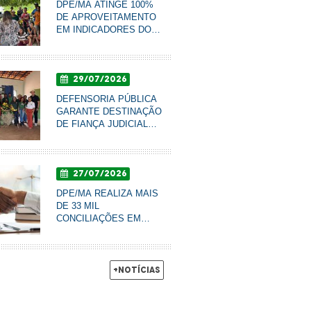
DPE/MA ATINGE 100%
DE APROVEITAMENTO
EM INDICADORES DO
ÍNDICE DE
DEMOCRACIA
AMBIENTAL
29/07/2026
DEFENSORIA PÚBLICA
GARANTE DESTINAÇÃO
DE FIANÇA JUDICIAL
PARA CLIMATIZAÇÃO
DE ESCOLA AGRÍCOLA
EM SUCUPIRA DO
27/07/2026
NORTE
DPE/MA REALIZA MAIS
DE 33 MIL
CONCILIAÇÕES EM
DOIS ANOS E
FORTALECE ACESSO À
JUSTIÇA
+Notícias