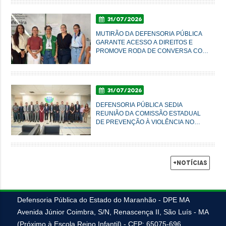
31/07/2026
MUTIRÃO DA DEFENSORIA PÚBLICA
GARANTE ACESSO A DIREITOS E
PROMOVE RODA DE CONVERSA COM
MULHERES DO AXÉ EM IMPERATRIZ
31/07/2026
DEFENSORIA PÚBLICA SEDIA
REUNIÃO DA COMISSÃO ESTADUAL
DE PREVENÇÃO À VIOLÊNCIA NO
CAMPO E NA CIDADE
+Notícias
Defensoria Pública do Estado do Maranhão - DPE MA
Avenida Júnior Coimbra, S/N, Renascença II, São Luís - MA
(Próximo à Escola Reino Infantil) - CEP: 65075-696