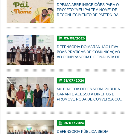
DPE/MA ABRE INSCRIÇÕES PARA O
PROJETO “MEU PAI TEM NOME” DE
RECONHECIMENTO DE PATERNIDADE
E GARANTIA DE DIREITOS
03/08/2026
DEFENSORIA DO MARANHÃO LEVA
BOAS PRÁTICAS DE COMUNICAÇÃO
AO CONBRASCOM E É FINALISTA DE
PRÊMIO NACIONAL
31/07/2026
MUTIRÃO DA DEFENSORIA PÚBLICA
GARANTE ACESSO A DIREITOS E
PROMOVE RODA DE CONVERSA COM
MULHERES DO AXÉ EM IMPERATRIZ
31/07/2026
DEFENSORIA PÚBLICA SEDIA