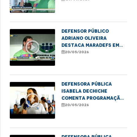
Defensor Público
Adriano Oliveira
play_circle_outline
destaca MaraDefs em
Imperatriz
20/05/2026
Defensora Pública
Isabela Dechiche
play_circle_outline
comenta programação
do MaraDefs em
20/05/2026
Imperatriz
Defensora Pública