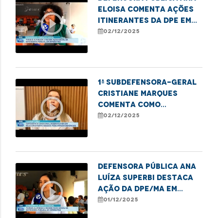
Eloisa comenta ações
play_circle_outline
itinerantes da DPE em
Imperatriz
02/12/2025
1ª subdefensora-geral
Cristiane Marques
play_circle_outline
comenta como
dependência emocional
02/12/2025
e financeira impedem
denúncias de violência
Defensora Pública Ana
Luíza Superbi destaca
play_circle_outline
ação da DPE/MA em
Imperatriz em defesa
01/12/2025
das mulheres