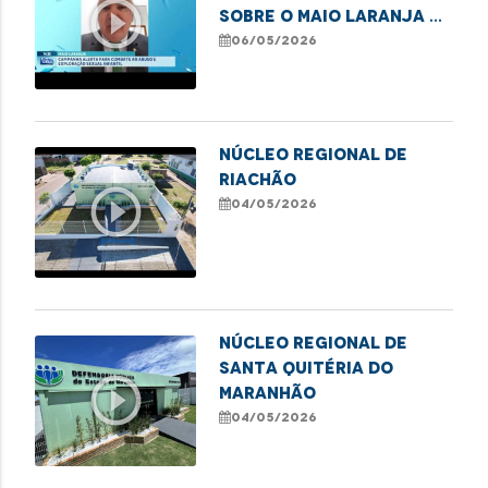
play_circle_outline
sobre o Maio Laranja e
o combate ao abuso
06/05/2026
infantil
NÚCLEO REGIONAL DE
RIACHÃO
play_circle_outline
04/05/2026
NÚCLEO REGIONAL DE
SANTA QUITÉRIA DO
play_circle_outline
MARANHÃO
04/05/2026