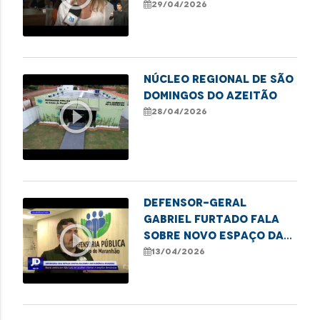
Mulher sobre inclusão
29/04/2026
feminina
Núcleo Regional de São
Domingos do Azeitão
play_circle_outline
28/04/2026
Defensor-geral
Gabriel Furtado fala
play_circle_outline
sobre novo espaço da
DPE/MA para acolher
13/04/2026
vítimas de racismo