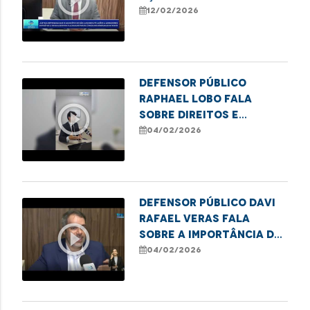
garante obras e
12/02/2026
melhorias no
Coroadinho
Defensor Público
Raphael Lobo fala
play_circle_outline
sobre direitos e
deveres na pensão
04/02/2026
alimentícia
Defensor público Davi
Rafael Veras fala
play_circle_outline
sobre a importância da
lei Infância e
04/02/2026
Juventude Sem Racismo