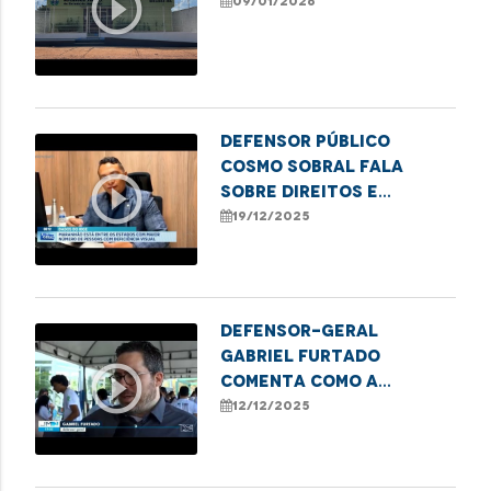
play_circle_outline
09/01/2026
Defensor Público
Cosmo Sobral fala
play_circle_outline
sobre direitos e
desafios das pessoas
19/12/2025
com deficiência visual
no Maranhão
Defensor-geral
Gabriel Furtado
play_circle_outline
comenta como a
Defensoria Pública
12/12/2025
apoia iniciativas que
transformam sucata em
tecnologia.