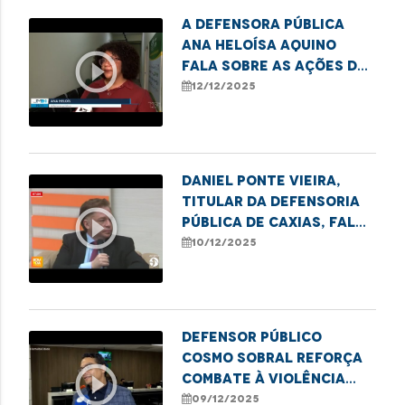
A defensora pública
Ana Heloísa Aquino
play_circle_outline
fala sobre as ações de
combate ao sub-
12/12/2025
registro realizadas
pela DPE.
Daniel Ponte Vieira,
titular da Defensoria
play_circle_outline
Pública de Caxias, fala
sobre a semana de
10/12/2025
conciliação realizada
no município.
Defensor Público
Cosmo Sobral reforça
play_circle_outline
combate à violência
contra idosos no
09/12/2025