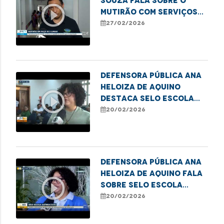
Souza fala sobre o
play_circle_outline
mutirão com serviços
para moradores em
27/02/2026
situação de
vulnerabilidade em
Paço do Lumiar
Defensora Pública Ana
Heloiza de Aquino
play_circle_outline
destaca Selo Escola
Antirracista em
20/02/2026
Imperatriz
Defensora Pública Ana
Heloiza de Aquino fala
play_circle_outline
sobre Selo Escola
Antirracista em
20/02/2026
Imperatriz