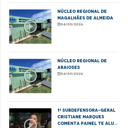
NÚCLEO REGIONAL DE
MAGALHÃES DE ALMEIDA
play_circle_outline
04/05/2026
NÚCLEO REGIONAL DE
ARAIOSES
play_circle_outline
04/05/2026
1ª subdefensora-geral
Cristiane Marques
play_circle_outline
comenta painel Te Alui,