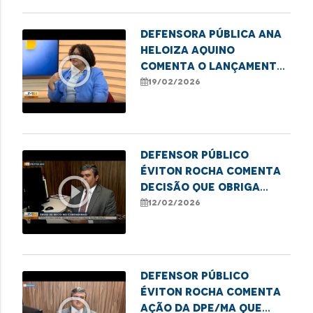
Defensora pública Ana
Heloiza Aquino
play_circle_outline
comenta o lançamento
do Selo Escola
19/02/2026
Antirracista da DPE/MA
Defensor público
Éviton Rocha comenta
play_circle_outline
decisão que obriga
obras emergenciais no
12/02/2026
Coroadinho
Defensor Público
Éviton Rocha comenta
play_circle_outline
ação da DPE/MA que