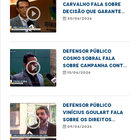
Carvalho fala sobre
play_circle_outline
decisão que garante
gênero neutro em
30/06/2026
registros
Defensor público
Cosmo Sobral fala
play_circle_outline
sobre campanha contra
violência financeira a
15/06/2026
idosos
Defensor público
Vinícius Goulart fala
play_circle_outline
sobre os direitos
assegurados às
09/06/2026
pessoas idosas nos