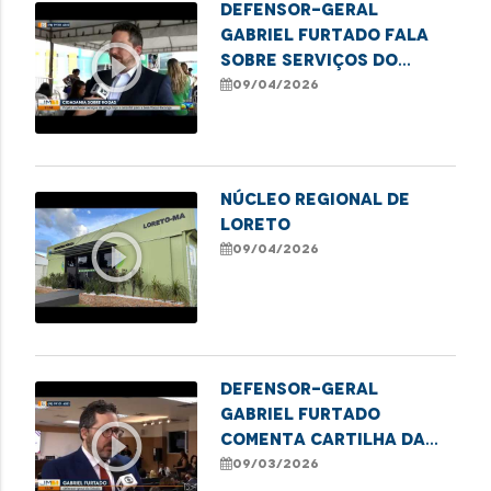
Defensor-Geral
Gabriel Furtado fala
play_circle_outline
sobre serviços do
Cidadania Sobre Rodas
09/04/2026
no Itaqui-Bacanga
Núcleo Regional de
Loreto
play_circle_outline
09/04/2026
Defensor-geral
Gabriel Furtado
play_circle_outline
comenta cartilha da
DPE/MA sobre educação
09/03/2026
financeira para