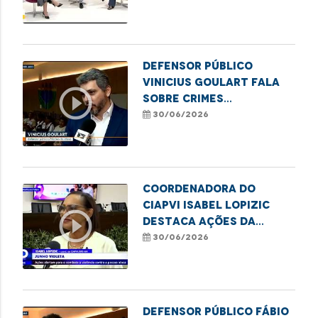
Defensor público
Vinicius Goulart fala
play_circle_outline
sobre crimes
patrimoniais contra
30/06/2026
idosos
Coordenadora do
CIAPVI Isabel Lopizic
play_circle_outline
destaca ações da
campanha Junho
30/06/2026
Violeta
Defensor público Fábio