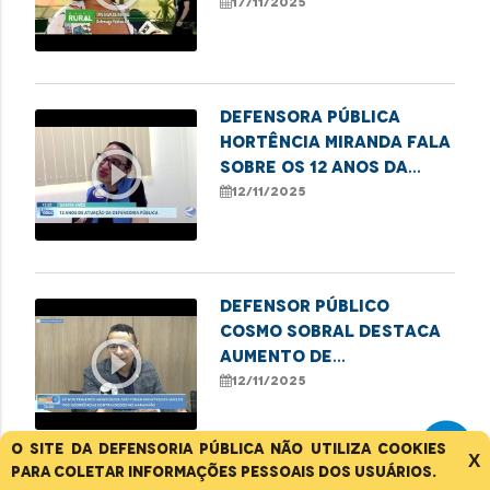
Babaçuais durante a
17/11/2025
COP30
Defensora Pública
Hortência Miranda fala
play_circle_outline
sobre os 12 anos da
DPE/MA em Santa Inês
12/11/2025
Defensor Público
Cosmo Sobral destaca
play_circle_outline
aumento de
atendimentos por
12/11/2025
violência contra
idosos na DPE/MA
O site da Defensoria Pública não utiliza cookies
X
para coletar informações pessoais dos usuários.