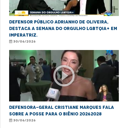
Defensor público Adrianho de Oliveira,
destaca a semana do orgulho LGBTQIA+ em
Imperatriz.
30/06/2026
play_circle_outline
Defensora-geral Cristiane Marques fala
sobre a posse para o biênio 20262028
30/06/2026