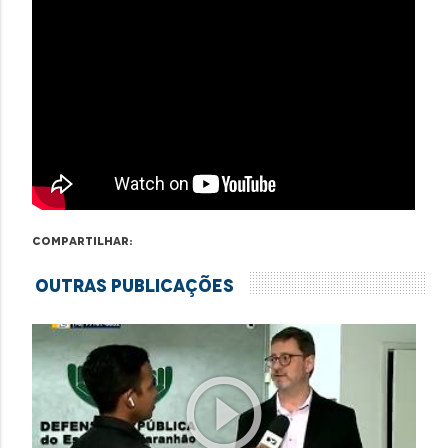
Compartilhar:
Outras Publicações
play_circle_outline