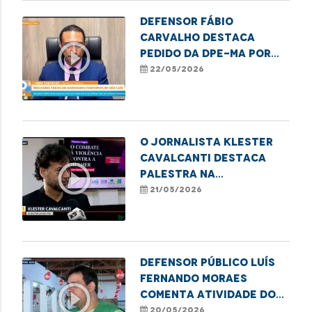
Defensor Fábio
Carvalho destaca
play_circle_outline
pedido da DPE-MA por
suspensão da lei que
22/05/2026
proíbe o acesso de
mulheres trans a
banheiros femininos
O jornalista Klester
Cavalcanti destaca
play_circle_outline
palestra na
programação do
21/05/2026
MaraDefs 2026
Defensor Público Luís
Fernando Moraes
play_circle_outline
comenta atividade do
MaraDefs em Balsas
20/05/2026