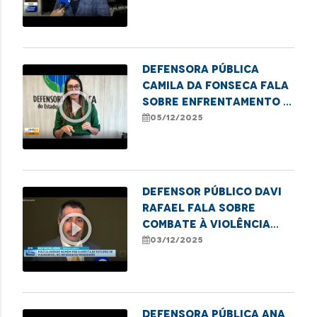
estado
Defensora Pública
Camila da Fonseca fala
play_circle_outline
sobre enfrentamento à
pornografia infantil
05/12/2025
Defensor Público Davi
Rafael fala sobre
play_circle_outline
combate à violência
contra crianças e
03/12/2025
adolescentes
Defensora pública Ana