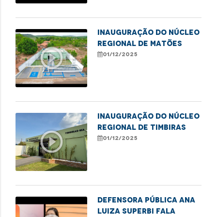
Inauguração do Núcleo
Regional de Matões
play_circle_outline
01/12/2025
Inauguração do Núcleo
Regional de Timbiras
play_circle_outline
01/12/2025
Defensora pública Ana
Luiza Superbi fala