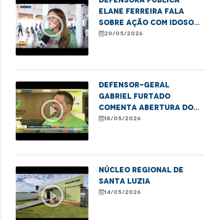
Elane Ferreira fala
play_circle_outline
sobre ação com idosos
do MaraDefs em Balsas
20/05/2026
Defensor-geral
Gabriel Furtado
play_circle_outline
comenta abertura do
MaraDefs 2026 com
18/05/2026
Carreta dos Direitos
NÚCLEO REGIONAL DE
SANTA LUZIA
play_circle_outline
14/05/2026