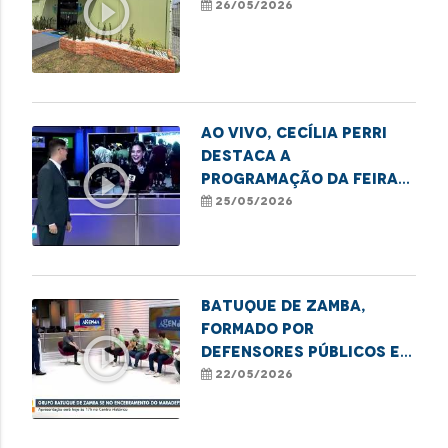
play_circle_outline
26/05/2026
Ao vivo, Cecília Perri
destaca a
play_circle_outline
programação da Feira
Cultural MARADEFS
25/05/2026
promovida pela DPE-MA
no MA!
Batuque de Zamba,
formado por
play_circle_outline
defensores públicos e
servidores, toca no
22/05/2026
encerramento do
Maradefs.