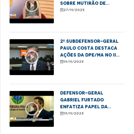
play_circle_outline
sobre mutirão de
atendimentos para
27/11/2025
mulheres em Imperatriz
2º subdefensor-geral
Paulo Costa destaca
play_circle_outline
ações da DPE/MA no II
Festival da Consciência
19/11/2025
Negra
Defensor-geral
Gabriel Furtado
play_circle_outline
enfatiza papel da
DPE/MA no II Festival da
19/11/2025
Consciência Negra