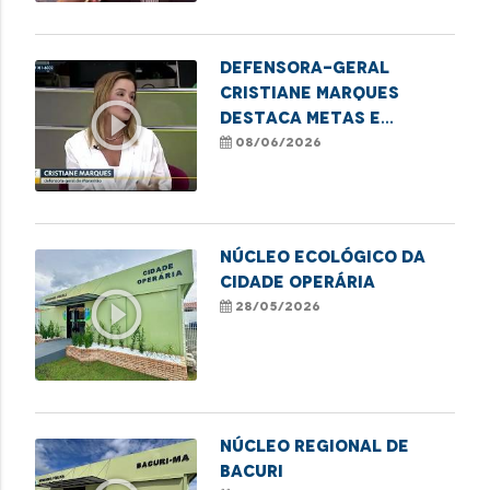
arraiais
Defensora-geral
Cristiane Marques
play_circle_outline
destaca metas e
perspectivas da nova
08/06/2026
gestão
NÚCLEO ECOLÓGICO DA
CIDADE OPERÁRIA
play_circle_outline
28/05/2026
NÚCLEO REGIONAL DE
BACURI