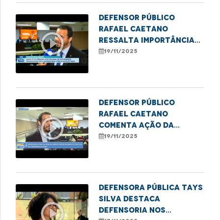
Defensor público
Rafael Caetano
play_circle_outline
ressalta importância
do II Festival Cultural
19/11/2025
da Consciência Negra
Defensor público
Rafael Caetano
play_circle_outline
comenta ação da
DPE/MA no II Festival da
19/11/2025
Consciência Negra
Defensora pública Tays
Silva destaca
play_circle_outline
Defensoria nos