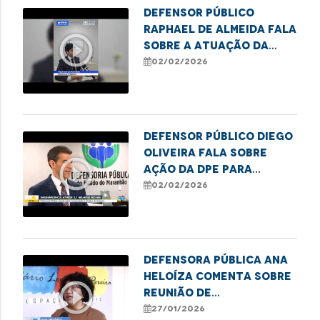
Defensor Público
Raphael de Almeida fala
play_circle_outline
sobre a atuação da
Defensoria no Núcleo
02/02/2026
Regional de Balsas
Defensor Público Diego
Oliveira fala sobre
play_circle_outline
ação da DPE para
renegociação de dívida.
02/02/2026
Defensora Pública Ana
Heloíza comenta sobre
play_circle_outline
reunião de
representantes da
27/01/2026