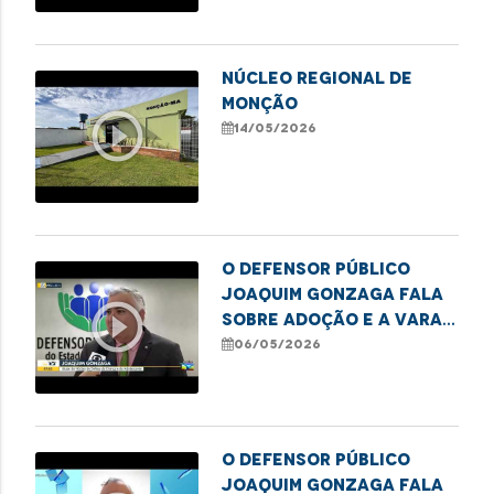
NÚCLEO REGIONAL DE
MONÇÃO
play_circle_outline
14/05/2026
O defensor público
Joaquim Gonzaga fala
play_circle_outline
sobre adoção e a Vara
da Infância e Juventude
06/05/2026
O defensor público
Joaquim Gonzaga fala