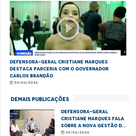
play_circle_outline
Defensora-geral Cristiane Marques
destaca parceria com o governador
Carlos Brandão
30/06/2026
Demais Publicações
Defensora-geral
Cristiane Marques fala
play_circle_outline
sobre a nova gestão da
DPE/MA
30/06/2026