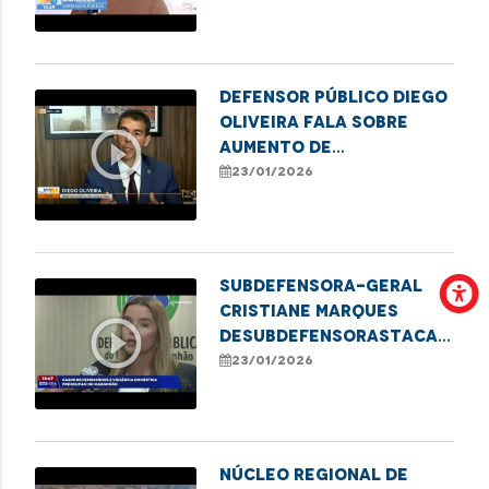
Rede de Proteção à
Pessoa Idosa em
Imperatriz
Defensor Público Diego
Oliveira fala sobre
play_circle_outline
aumento de
inadimplência que
23/01/2026
atinge adultos no
estado
Subdefensora-Geral
Cristiane Marques
play_circle_outline
deSubdefensorastaca
Defensoria Protetiva
23/01/2026
no combate à violência
contra mulheres
NÚCLEO REGIONAL DE