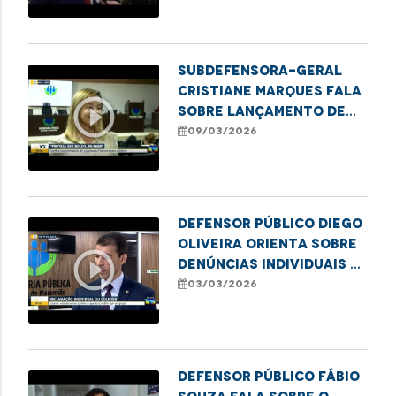
mulheres
Subdefensora-geral
Cristiane Marques fala
play_circle_outline
sobre lançamento de
cartilha financeira
09/03/2026
para mulheres
Defensor público Diego
Oliveira orienta sobre
play_circle_outline
denúncias individuais e
coletivas
03/03/2026
Defensor Público Fábio