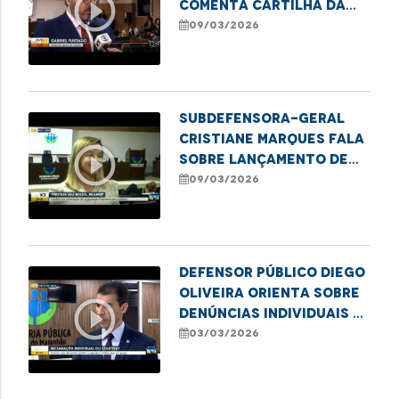
play_circle_outline
comenta cartilha da
DPE/MA sobre educação
09/03/2026
financeira para
mulheres
Subdefensora-geral
Cristiane Marques fala
play_circle_outline
sobre lançamento de
cartilha financeira
09/03/2026
para mulheres
Defensor público Diego
Oliveira orienta sobre
play_circle_outline
denúncias individuais e
coletivas
03/03/2026