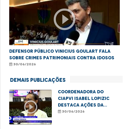
play_circle_outline
Defensor público Vinicius Goulart fala
sobre crimes patrimoniais contra idosos
30/06/2026
Demais Publicações
Coordenadora do
CIAPVI Isabel Lopizic
play_circle_outline
destaca ações da
campanha Junho
30/06/2026
Violeta