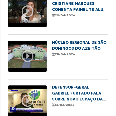
Cristiane Marques
play_circle_outline
comenta painel Te Alui,
Mulher sobre inclusão
29/04/2026
feminina
Núcleo Regional de São
Domingos do Azeitão
play_circle_outline
28/04/2026
Defensor-geral
Gabriel Furtado fala
play_circle_outline
sobre novo espaço da
DPE/MA para acolher
13/04/2026
vítimas de racismo