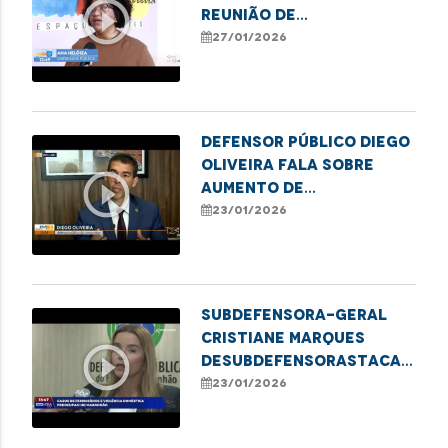
play_circle_outline
reunião de
representantes da
27/01/2026
Rede de Proteção à
Pessoa Idosa em
Imperatriz
Defensor Público Diego
Oliveira fala sobre
play_circle_outline
aumento de
inadimplência que
23/01/2026
atinge adultos no
estado
Subdefensora-Geral
Cristiane Marques
play_circle_outline
deSubdefensorastaca
Defensoria Protetiva
23/01/2026
no combate à violência
contra mulheres