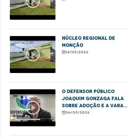
play_circle_outline
NÚCLEO REGIONAL DE
MONÇÃO
play_circle_outline
14/05/2026
O defensor público
Joaquim Gonzaga fala
play_circle_outline
sobre adoção e a Vara
da Infância e Juventude
06/05/2026