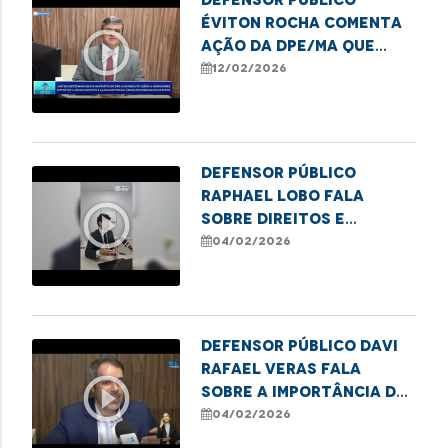
Éviton Rocha comenta
play_circle_outline
ação da DPE/MA que
garante obras e
12/02/2026
melhorias no
Coroadinho
Defensor Público
Raphael Lobo fala
play_circle_outline
sobre direitos e
deveres na pensão
04/02/2026
alimentícia
Defensor público Davi
Rafael Veras fala
play_circle_outline
sobre a importância da
lei Infância e
04/02/2026
Juventude Sem Racismo