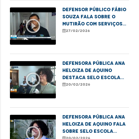
Defensor Público Fábio
Souza fala sobre o
play_circle_outline
mutirão com serviços
para moradores em
27/02/2026
situação de
vulnerabilidade em
Paço do Lumiar
Defensora Pública Ana
Heloiza de Aquino
play_circle_outline
destaca Selo Escola
Antirracista em
20/02/2026
Imperatriz
Defensora Pública Ana
Heloiza de Aquino fala
play_circle_outline
sobre Selo Escola
Antirracista em
20/02/2026