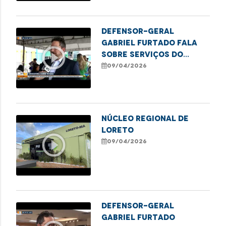
Defensor-Geral
Gabriel Furtado fala
play_circle_outline
sobre serviços do
Cidadania Sobre Rodas
09/04/2026
no Itaqui-Bacanga
Núcleo Regional de
Loreto
play_circle_outline
09/04/2026
Defensor-geral
Gabriel Furtado