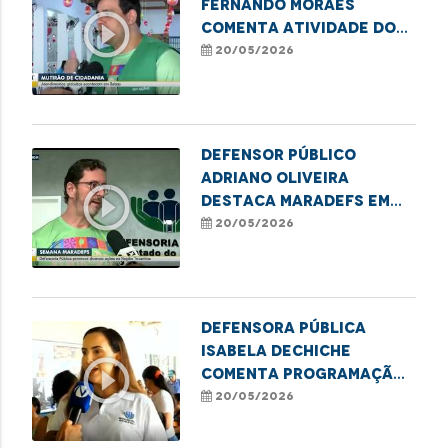
Fernando Moraes
play_circle_outline
comenta atividade do
MaraDefs em Balsas
20/05/2026
Defensor Público
Adriano Oliveira
play_circle_outline
destaca MaraDefs em
Imperatriz
20/05/2026
Defensora Pública
Isabela Dechiche
play_circle_outline
comenta programação
do MaraDefs em
20/05/2026
Imperatriz