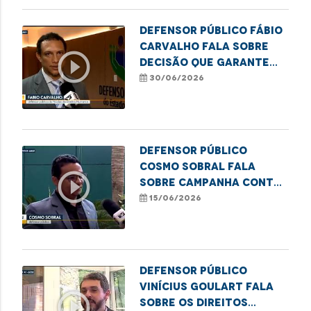
Defensor público Fábio
Carvalho fala sobre
play_circle_outline
decisão que garante
gênero neutro em
30/06/2026
registros
Defensor público
Cosmo Sobral fala
play_circle_outline
sobre campanha contra
violência financeira a
15/06/2026
idosos
Defensor público
Vinícius Goulart fala
play_circle_outline
sobre os direitos