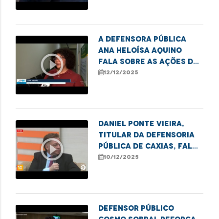
transformam sucata em
tecnologia.
A defensora pública
Ana Heloísa Aquino
play_circle_outline
fala sobre as ações de
combate ao sub-
12/12/2025
registro realizadas
pela DPE.
Daniel Ponte Vieira,
titular da Defensoria
play_circle_outline
Pública de Caxias, fala
sobre a semana de
10/12/2025
conciliação realizada
no município.
Defensor Público