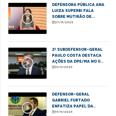
Defensora pública Ana
Luiza Superbi fala
play_circle_outline
sobre mutirão de
atendimentos para
27/11/2025
mulheres em Imperatriz
2º subdefensor-geral
Paulo Costa destaca
play_circle_outline
ações da DPE/MA no II
Festival da Consciência
19/11/2025
Negra
Defensor-geral
Gabriel Furtado
play_circle_outline
enfatiza papel da
DPE/MA no II Festival da
19/11/2025