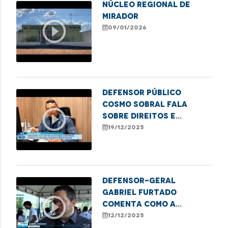
NÚCLEO REGIONAL DE
MIRADOR
play_circle_outline
09/01/2026
Defensor Público
Cosmo Sobral fala
play_circle_outline
sobre direitos e
desafios das pessoas
19/12/2025
com deficiência visual
no Maranhão
Defensor-geral
Gabriel Furtado
play_circle_outline
comenta como a
Defensoria Pública
12/12/2025
apoia iniciativas que