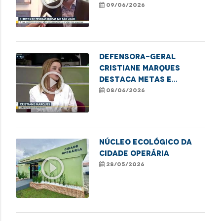
assegurados às
09/06/2026
pessoas idosas nos
arraiais
Defensora-geral
Cristiane Marques
play_circle_outline
destaca metas e
perspectivas da nova
08/06/2026
gestão
NÚCLEO ECOLÓGICO DA
CIDADE OPERÁRIA
play_circle_outline
28/05/2026