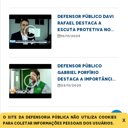
Defensor Público Davi
Rafael destaca a
play_circle_outline
escuta protetiva no
combate à violência
10/11/2025
infantil
Defensor público
Gabriel Porfírio
play_circle_outline
destaca a importância
da Semana Nacional da
03/11/2025
conciliação
Defensor público
O site da Defensoria Pública não utiliza cookies
X
Cosmo Sobral destaca
para coletar informações pessoais dos usuários.