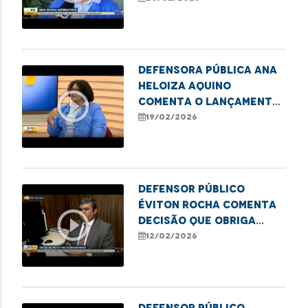
Imperatriz
Defensora pública Ana
Heloiza Aquino
play_circle_outline
comenta o lançamento
do Selo Escola
19/02/2026
Antirracista da DPE/MA
Defensor público
Éviton Rocha comenta
play_circle_outline
decisão que obriga
obras emergenciais no
12/02/2026
Coroadinho
Defensor Público