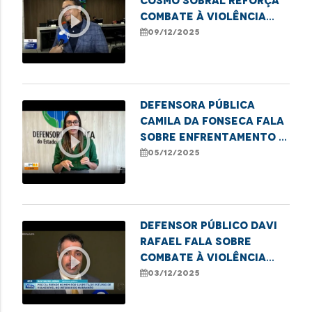
Cosmo Sobral reforça
play_circle_outline
combate à violência
contra idosos no
09/12/2025
estado
Defensora Pública
Camila da Fonseca fala
play_circle_outline
sobre enfrentamento à
pornografia infantil
05/12/2025
Defensor Público Davi
Rafael fala sobre
play_circle_outline
combate à violência
contra crianças e
03/12/2025
adolescentes