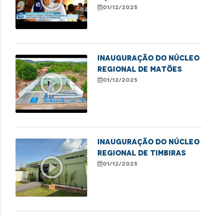
Imperatriz em defesa
01/12/2025
das mulheres
Inauguração do Núcleo
Regional de Matões
play_circle_outline
01/12/2025
Inauguração do Núcleo
Regional de Timbiras
play_circle_outline
01/12/2025