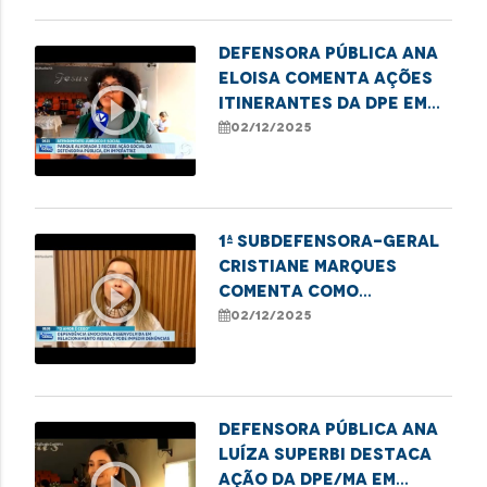
Defensora pública Ana
Eloisa comenta ações
play_circle_outline
itinerantes da DPE em
Imperatriz
02/12/2025
1ª subdefensora-geral
Cristiane Marques
play_circle_outline
comenta como
dependência emocional
02/12/2025
e financeira impedem
denúncias de violência
Defensora Pública Ana
Luíza Superbi destaca
play_circle_outline
ação da DPE/MA em