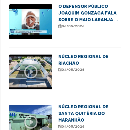
O defensor público
Joaquim Gonzaga fala
play_circle_outline
sobre o Maio Laranja e
o combate ao abuso
06/05/2026
infantil
NÚCLEO REGIONAL DE
RIACHÃO
play_circle_outline
04/05/2026
NÚCLEO REGIONAL DE
SANTA QUITÉRIA DO
play_circle_outline
MARANHÃO
04/05/2026