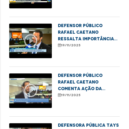
Consciência Negra
Defensor público
Rafael Caetano
play_circle_outline
ressalta importância
do II Festival Cultural
19/11/2025
da Consciência Negra
Defensor público
Rafael Caetano
play_circle_outline
comenta ação da
DPE/MA no II Festival da
19/11/2025
Consciência Negra
Defensora pública Tays