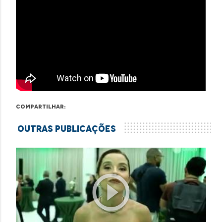
Compartilhar:
Outras Publicações
play_circle_outline