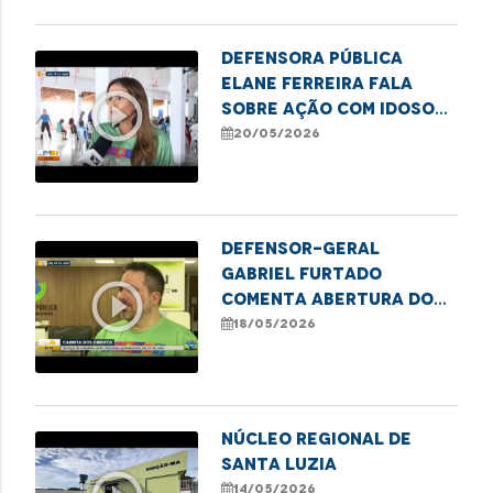
Defensora Pública
Elane Ferreira fala
play_circle_outline
sobre ação com idosos
do MaraDefs em Balsas
20/05/2026
Defensor-geral
Gabriel Furtado
play_circle_outline
comenta abertura do
MaraDefs 2026 com
18/05/2026
Carreta dos Direitos
NÚCLEO REGIONAL DE
SANTA LUZIA
14/05/2026