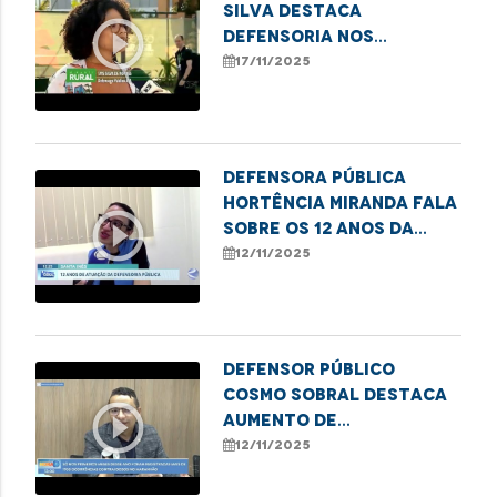
Silva destaca
play_circle_outline
Defensoria nos
Babaçuais durante a
17/11/2025
COP30
Defensora Pública
Hortência Miranda fala
play_circle_outline
sobre os 12 anos da
DPE/MA em Santa Inês
12/11/2025
Defensor Público
Cosmo Sobral destaca
play_circle_outline
aumento de
atendimentos por
12/11/2025
violência contra
idosos na DPE/MA