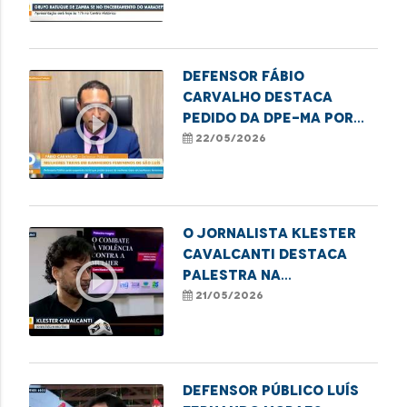
encerramento do
Maradefs.
Defensor Fábio
Carvalho destaca
play_circle_outline
pedido da DPE-MA por
suspensão da lei que
22/05/2026
proíbe o acesso de
mulheres trans a
banheiros femininos
O jornalista Klester
Cavalcanti destaca
play_circle_outline
palestra na
programação do
21/05/2026
MaraDefs 2026
Defensor Público Luís