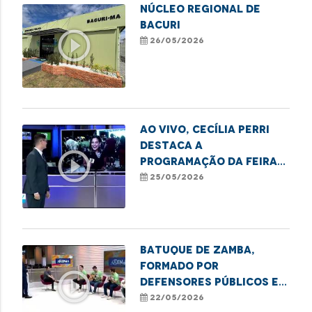
NÚCLEO REGIONAL DE
BACURI
play_circle_outline
26/05/2026
Ao vivo, Cecília Perri
destaca a
play_circle_outline
programação da Feira
Cultural MARADEFS
25/05/2026
promovida pela DPE-MA
no MA!
Batuque de Zamba,
formado por
play_circle_outline
defensores públicos e
servidores, toca no
22/05/2026