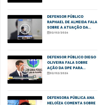
Defensor Público
Raphael de Almeida fala
play_circle_outline
sobre a atuação da
Defensoria no Núcleo
02/02/2026
Regional de Balsas
Defensor Público Diego
Oliveira fala sobre
play_circle_outline
ação da DPE para
renegociação de dívida.
02/02/2026
Defensora Pública Ana
Heloíza comenta sobre