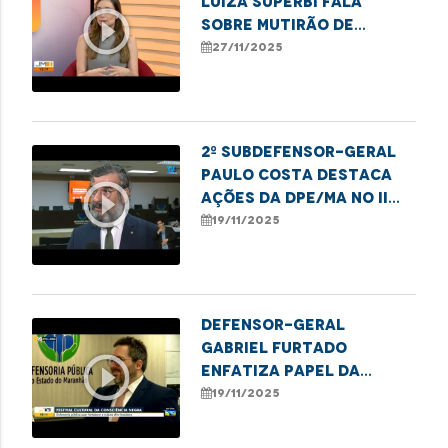
Luiza Superbi fala
play_circle_outline
sobre mutirão de
atendimentos para
27/11/2025
mulheres em Imperatriz
2º subdefensor-geral
Paulo Costa destaca
play_circle_outline
ações da DPE/MA no II
Festival da Consciência
19/11/2025
Negra
Defensor-geral
Gabriel Furtado
play_circle_outline
enfatiza papel da
DPE/MA no II Festival da
19/11/2025
Consciência Negra