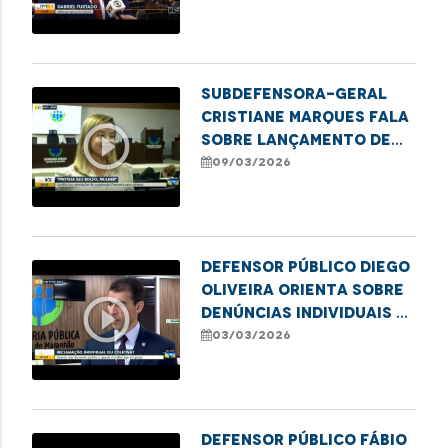
financeira para
mulheres
Subdefensora-geral
Cristiane Marques fala
play_circle_outline
sobre lançamento de
cartilha financeira
09/03/2026
para mulheres
Defensor público Diego
Oliveira orienta sobre
play_circle_outline
denúncias individuais e
coletivas
03/03/2026
Defensor Público Fábio