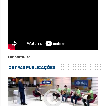
Compartilhar:
Outras Publicações
play_circle_outline