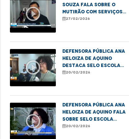
Souza fala sobre o
play_circle_outline
mutirão com serviços
para moradores em
27/02/2026
situação de
vulnerabilidade em
Paço do Lumiar
Defensora Pública Ana
Heloiza de Aquino
play_circle_outline
destaca Selo Escola
Antirracista em
20/02/2026
Imperatriz
Defensora Pública Ana
Heloiza de Aquino fala
play_circle_outline
sobre Selo Escola
Antirracista em
20/02/2026
Imperatriz