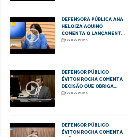
Defensora pública Ana
Heloiza Aquino
play_circle_outline
comenta o lançamento
do Selo Escola
19/02/2026
Antirracista da DPE/MA
Defensor público
Éviton Rocha comenta
play_circle_outline
decisão que obriga
obras emergenciais no
12/02/2026
Coroadinho
Defensor Público
Éviton Rocha comenta