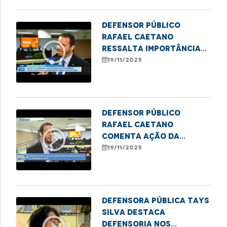
Defensor público
Rafael Caetano
play_circle_outline
ressalta importância
do II Festival Cultural
19/11/2025
da Consciência Negra
Defensor público
Rafael Caetano
play_circle_outline
comenta ação da
DPE/MA no II Festival da
19/11/2025
Consciência Negra
Defensora pública Tays
Silva destaca
Defensoria nos