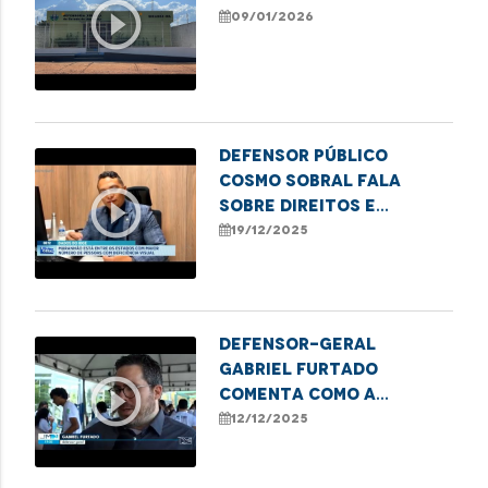
play_circle_outline
09/01/2026
Defensor Público
Cosmo Sobral fala
play_circle_outline
sobre direitos e
desafios das pessoas
19/12/2025
com deficiência visual
no Maranhão
Defensor-geral
Gabriel Furtado
play_circle_outline
comenta como a
Defensoria Pública
12/12/2025
apoia iniciativas que
transformam sucata em