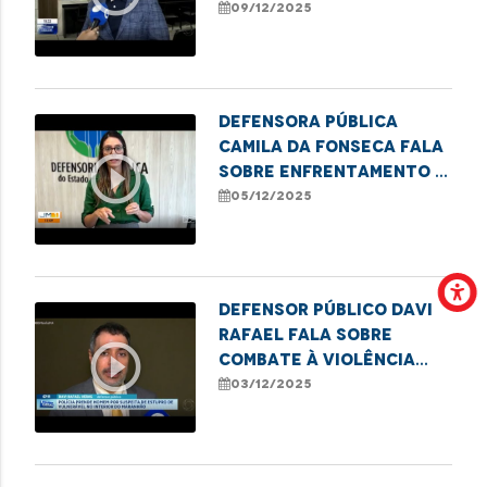
contra idosos no
09/12/2025
estado
Defensora Pública
Camila da Fonseca fala
play_circle_outline
sobre enfrentamento à
pornografia infantil
05/12/2025
Defensor Público Davi
Rafael fala sobre
play_circle_outline
combate à violência
contra crianças e
03/12/2025
adolescentes