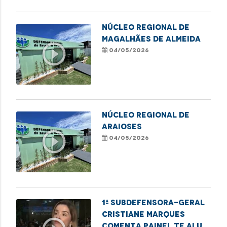
NÚCLEO REGIONAL DE
MAGALHÃES DE ALMEIDA
play_circle_outline
04/05/2026
NÚCLEO REGIONAL DE
ARAIOSES
play_circle_outline
04/05/2026
1ª subdefensora-geral
Cristiane Marques
comenta painel Te Alui,