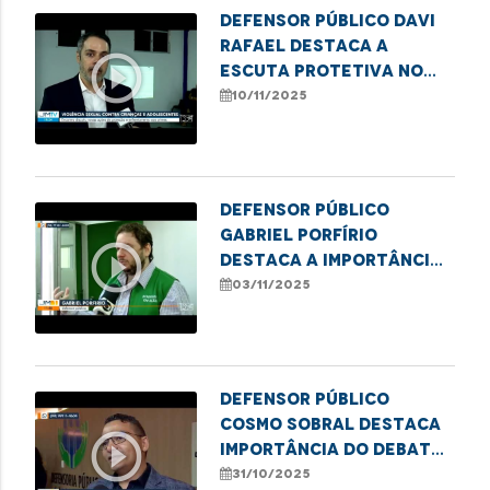
Defensor Público Davi
Rafael destaca a
play_circle_outline
escuta protetiva no
combate à violência
10/11/2025
infantil
Defensor público
Gabriel Porfírio
play_circle_outline
destaca a importância
da Semana Nacional da
03/11/2025
conciliação
Defensor público
Cosmo Sobral destaca
play_circle_outline
importância do debate
sobre o uso medicinal
31/10/2025