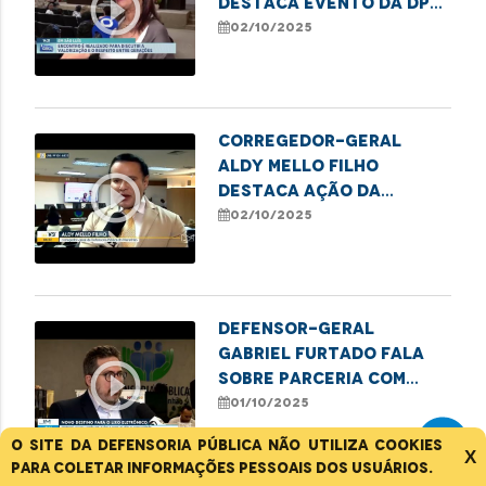
play_circle_outline
destaca evento da DPE
em alusão ao Dia da
02/10/2025
Pessoa Idosa
Corregedor-Geral
Aldy Mello Filho
play_circle_outline
destaca ação da
Defensoria em evento
02/10/2025
pelo Dia Internacional
de Valorização da
Pessoa Idosa
Defensor-geral
Gabriel Furtado fala
play_circle_outline
sobre parceria com
IEMA em projeto
01/10/2025
sustentável
O site da Defensoria Pública não utiliza cookies
X
para coletar informações pessoais dos usuários.