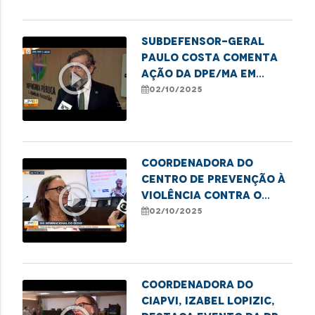
idosos
Subdefensor-geral
Paulo Costa comenta
play_circle_outline
ação da DPE/MA em
alusão ao Dia da
02/10/2025
Pessoa Idosa
Coordenadora do
Centro de Prevenção à
play_circle_outline
Violência contra o
Idoso da DPE/MA, Isabel
02/10/2025
Lopizic, destaca
direitos e deveres da
pessoa idosa
Coordenadora do
CIAPVI, Izabel Lopizic,