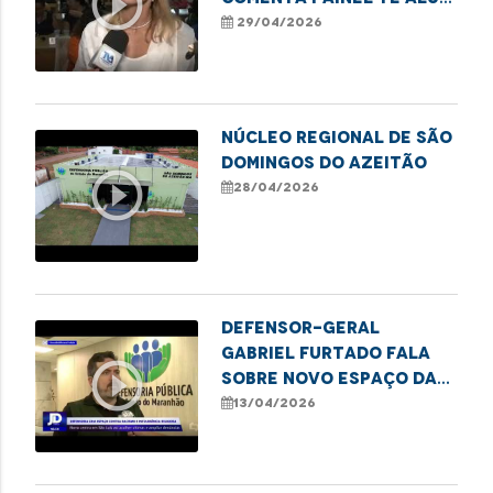
play_circle_outline
Mulher sobre inclusão
29/04/2026
feminina
Núcleo Regional de São
Domingos do Azeitão
play_circle_outline
28/04/2026
Defensor-geral
Gabriel Furtado fala
play_circle_outline
sobre novo espaço da
DPE/MA para acolher
13/04/2026
vítimas de racismo