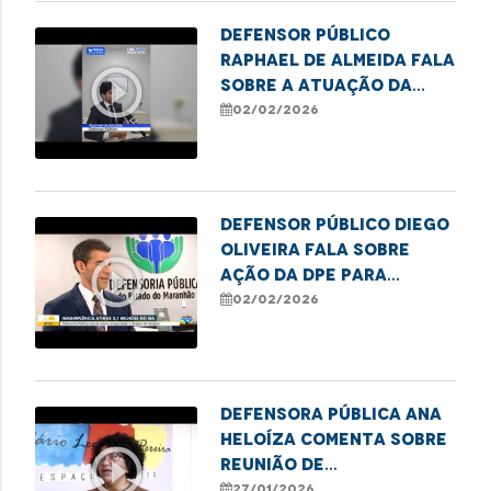
Defensor Público
Raphael de Almeida fala
play_circle_outline
sobre a atuação da
Defensoria no Núcleo
02/02/2026
Regional de Balsas
Defensor Público Diego
Oliveira fala sobre
play_circle_outline
ação da DPE para
renegociação de dívida.
02/02/2026
Defensora Pública Ana
Heloíza comenta sobre
play_circle_outline
reunião de
representantes da
27/01/2026