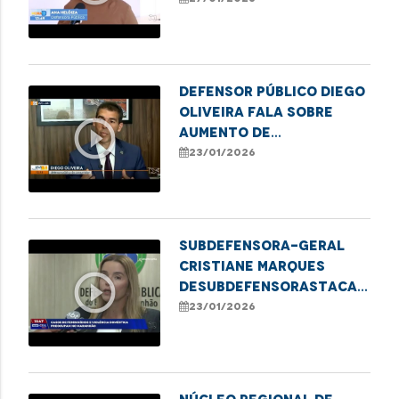
Rede de Proteção à
Pessoa Idosa em
Imperatriz
Defensor Público Diego
Oliveira fala sobre
play_circle_outline
aumento de
inadimplência que
23/01/2026
atinge adultos no
estado
Subdefensora-Geral
Cristiane Marques
play_circle_outline
deSubdefensorastaca
Defensoria Protetiva
23/01/2026
no combate à violência
contra mulheres