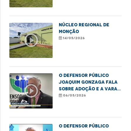
NÚCLEO REGIONAL DE
MONÇÃO
play_circle_outline
14/05/2026
O defensor público
Joaquim Gonzaga fala
play_circle_outline
sobre adoção e a Vara
da Infância e Juventude
06/05/2026
O defensor público