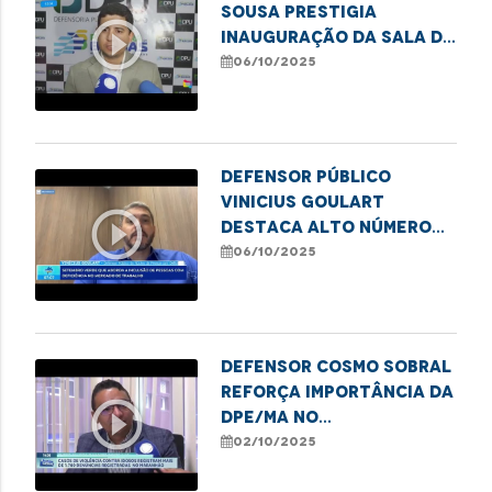
Sousa prestigia
play_circle_outline
inauguração da sala da
DPU em Balsas
06/10/2025
Defensor público
Vinicius Goulart
play_circle_outline
destaca alto número
de atendimentos a
06/10/2025
idosos pela DPE/MA
Defensor Cosmo Sobral
reforça importância da
play_circle_outline
DPE/MA no
enfrentamento à
02/10/2025
violência contra