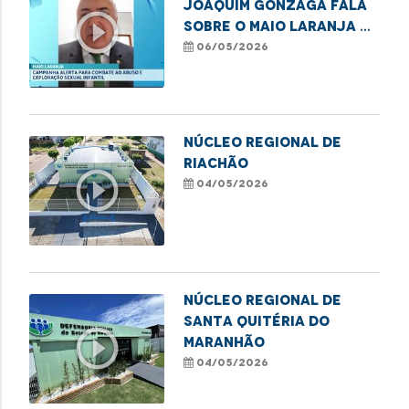
Joaquim Gonzaga fala
play_circle_outline
sobre o Maio Laranja e
o combate ao abuso
06/05/2026
infantil
NÚCLEO REGIONAL DE
RIACHÃO
play_circle_outline
04/05/2026
NÚCLEO REGIONAL DE
SANTA QUITÉRIA DO
play_circle_outline
MARANHÃO
04/05/2026