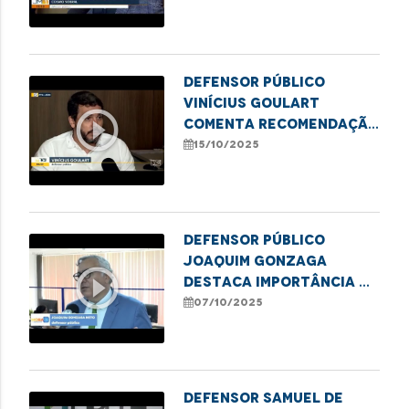
da cannabis
Defensor público
Vinícius Goulart
play_circle_outline
comenta recomendação
da Defensoria por mais
15/10/2025
transparência e
agilidade no SUS
Defensor público
Joaquim Gonzaga
play_circle_outline
destaca importância da
denúncia na proteção
07/10/2025
de meninas e
adolescentes
Defensor Samuel de