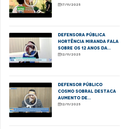
play_circle_outline
Babaçuais durante a
17/11/2025
COP30
Defensora Pública
Hortência Miranda fala
play_circle_outline
sobre os 12 anos da
DPE/MA em Santa Inês
12/11/2025
Defensor Público
Cosmo Sobral destaca
play_circle_outline
aumento de
atendimentos por
12/11/2025
violência contra
idosos na DPE/MA