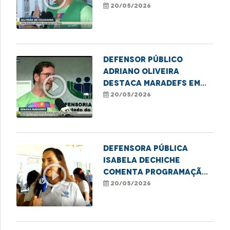
MaraDefs em Balsas
20/05/2026
Defensor Público
Adriano Oliveira
play_circle_outline
destaca MaraDefs em
Imperatriz
20/05/2026
Defensora Pública
Isabela Dechiche
play_circle_outline
comenta programação
do MaraDefs em
20/05/2026
Imperatriz