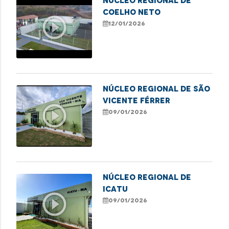
NÚCLEO REGIONAL DE
COELHO NETO
play_circle_outline
12/01/2026
NÚCLEO REGIONAL DE SÃO
VICENTE FÉRRER
play_circle_outline
09/01/2026
NÚCLEO REGIONAL DE
ICATU
play_circle_outline
09/01/2026