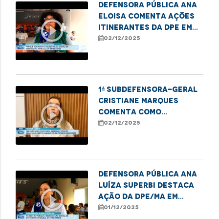
Defensora pública Ana
Eloisa comenta ações
play_circle_outline
itinerantes da DPE em
Imperatriz
02/12/2025
1ª subdefensora-geral
Cristiane Marques
play_circle_outline
comenta como
dependência emocional
02/12/2025
e financeira impedem
denúncias de violência
Defensora Pública Ana
Luíza Superbi destaca
play_circle_outline
ação da DPE/MA em
Imperatriz em defesa
01/12/2025
das mulheres