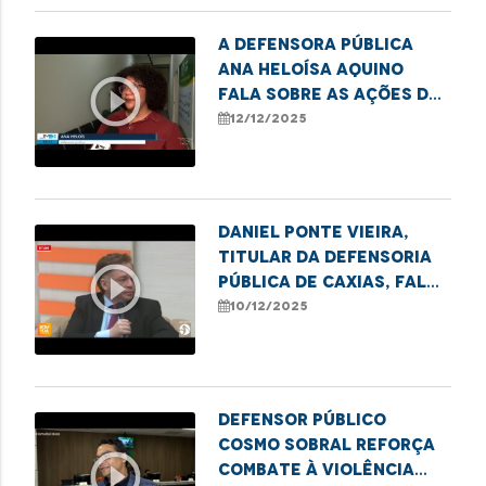
tecnologia.
A defensora pública
Ana Heloísa Aquino
play_circle_outline
fala sobre as ações de
combate ao sub-
12/12/2025
registro realizadas
pela DPE.
Daniel Ponte Vieira,
titular da Defensoria
play_circle_outline
Pública de Caxias, fala
sobre a semana de
10/12/2025
conciliação realizada
no município.
Defensor Público
Cosmo Sobral reforça
play_circle_outline
combate à violência