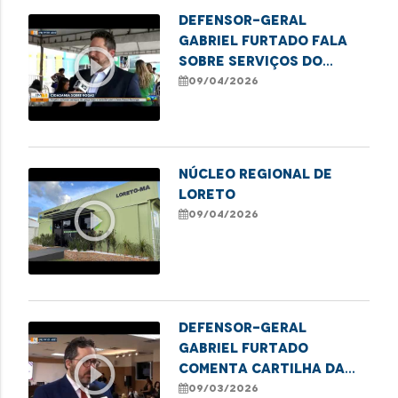
Defensor-Geral
Gabriel Furtado fala
play_circle_outline
sobre serviços do
Cidadania Sobre Rodas
09/04/2026
no Itaqui-Bacanga
Núcleo Regional de
Loreto
play_circle_outline
09/04/2026
Defensor-geral
Gabriel Furtado
play_circle_outline
comenta cartilha da
DPE/MA sobre educação
09/03/2026