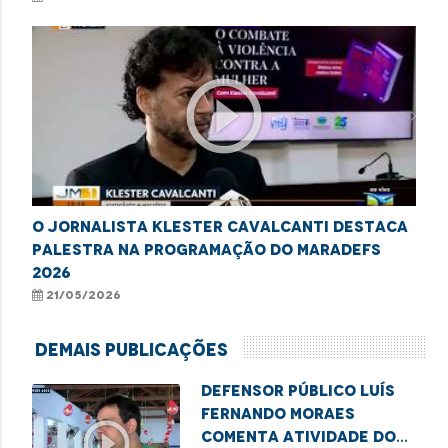
play_circle_outline
O jornalista Klester Cavalcanti destaca
palestra na programação do MaraDefs
2026
21/05/2026
Demais Publicações
Defensor Público Luís
Fernando Moraes
play_circle_outline
comenta atividade do