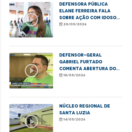
Defensora Pública
Elane Ferreira fala
play_circle_outline
sobre ação com idosos
do MaraDefs em Balsas
20/05/2026
Defensor-geral
Gabriel Furtado
play_circle_outline
comenta abertura do
MaraDefs 2026 com
18/05/2026
Carreta dos Direitos
NÚCLEO REGIONAL DE
SANTA LUZIA
play_circle_outline
14/05/2026