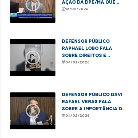
play_circle_outline
ação da DPE/MA que
garante obras e
12/02/2026
melhorias no
Coroadinho
Defensor Público
Raphael Lobo fala
play_circle_outline
sobre direitos e
deveres na pensão
04/02/2026
alimentícia
Defensor público Davi
Rafael Veras fala
play_circle_outline
sobre a importância da
lei Infância e
04/02/2026
Juventude Sem Racismo