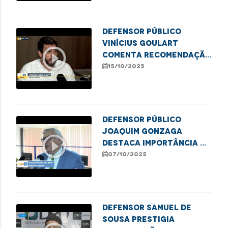
Defensor público
Vinícius Goulart
play_circle_outline
comenta recomendação
da Defensoria por mais
15/10/2025
transparência e
agilidade no SUS
Defensor público
Joaquim Gonzaga
play_circle_outline
destaca importância da
denúncia na proteção
07/10/2025
de meninas e
adolescentes
Defensor Samuel de
Sousa prestigia