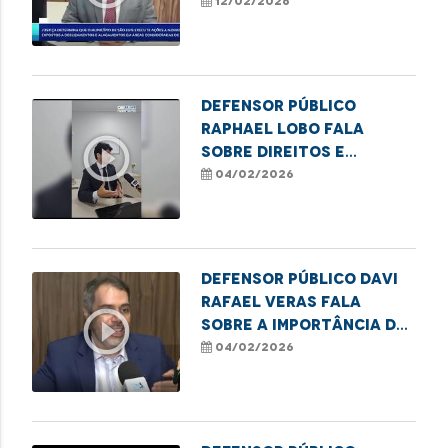
garante obras e
12/02/2026
melhorias no
Coroadinho
Defensor Público
Raphael Lobo fala
play_circle_outline
sobre direitos e
deveres na pensão
04/02/2026
alimentícia
Defensor público Davi
Rafael Veras fala
play_circle_outline
sobre a importância da
lei Infância e
04/02/2026
Juventude Sem Racismo