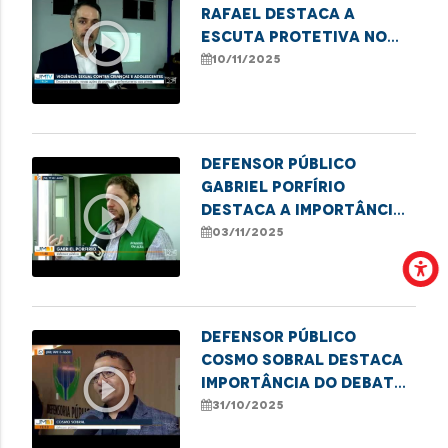
Rafael destaca a
play_circle_outline
escuta protetiva no
combate à violência
10/11/2025
infantil
Defensor público
Gabriel Porfírio
play_circle_outline
destaca a importância
da Semana Nacional da
03/11/2025
conciliação
Defensor público
Cosmo Sobral destaca
play_circle_outline
importância do debate
sobre o uso medicinal
31/10/2025
da cannabis