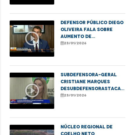
Pessoa Idosa em
Imperatriz
Defensor Público Diego
Oliveira fala sobre
play_circle_outline
aumento de
inadimplência que
23/01/2026
atinge adultos no
estado
Subdefensora-Geral
Cristiane Marques
play_circle_outline
deSubdefensorastaca
Defensoria Protetiva
23/01/2026
no combate à violência
contra mulheres
NÚCLEO REGIONAL DE
COELHO NETO