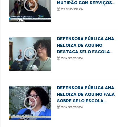
play_circle_outline
mutirão com serviços
para moradores em
27/02/2026
situação de
vulnerabilidade em
Paço do Lumiar
Defensora Pública Ana
Heloiza de Aquino
play_circle_outline
destaca Selo Escola
Antirracista em
20/02/2026
Imperatriz
Defensora Pública Ana
Heloiza de Aquino fala
play_circle_outline
sobre Selo Escola
Antirracista em
20/02/2026
Imperatriz