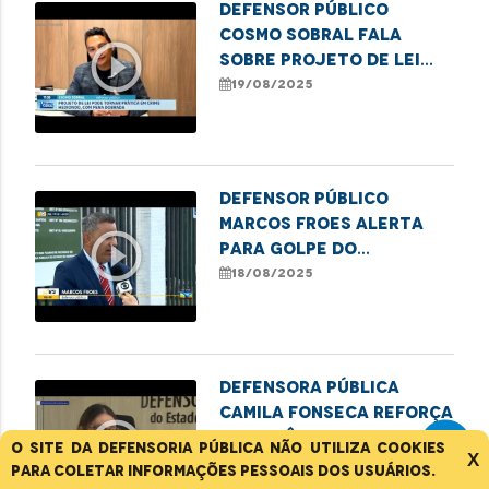
Defensor público
Cosmo Sobral fala
play_circle_outline
sobre projeto de lei
que endurece penas por
19/08/2025
maus-tratos a idosos
Defensor público
Marcos Froes alerta
play_circle_outline
para golpe do
consórcio e destaca
18/08/2025
ação dos órgãos de
defesa
Defensora pública
Camila Fonseca reforça
play_circle_outline
importância da
O site da Defensoria Pública não utiliza cookies
X
denúncia contra
18/08/2025
para coletar informações pessoais dos usuários.
violência à mulher