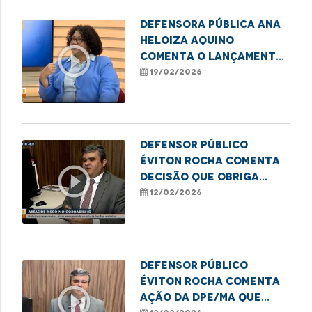
Defensora pública Ana
Heloiza Aquino
play_circle_outline
comenta o lançamento
do Selo Escola
19/02/2026
Antirracista da DPE/MA
Defensor público
Éviton Rocha comenta
play_circle_outline
decisão que obriga
obras emergenciais no
12/02/2026
Coroadinho
Defensor Público
Éviton Rocha comenta
play_circle_outline
ação da DPE/MA que