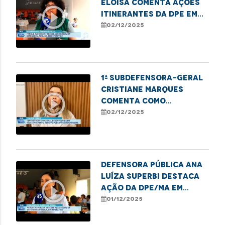
Eloisa comenta ações
play_circle_outline
itinerantes da DPE em
Imperatriz
02/12/2025
1ª subdefensora-geral
Cristiane Marques
play_circle_outline
comenta como
dependência emocional
02/12/2025
e financeira impedem
denúncias de violência
Defensora Pública Ana
Luíza Superbi destaca
play_circle_outline
ação da DPE/MA em
Imperatriz em defesa
01/12/2025
das mulheres