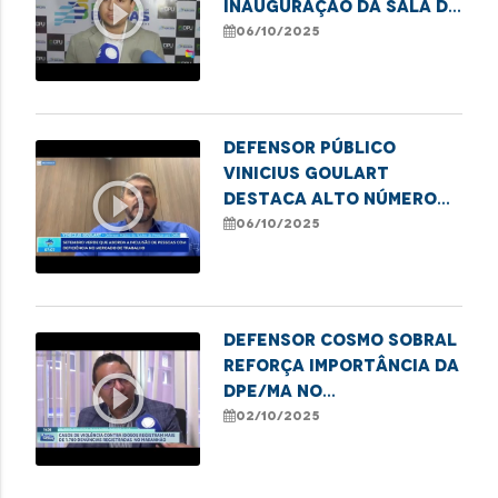
play_circle_outline
inauguração da sala da
DPU em Balsas
06/10/2025
Defensor público
Vinicius Goulart
play_circle_outline
destaca alto número
de atendimentos a
06/10/2025
idosos pela DPE/MA
Defensor Cosmo Sobral
reforça importância da
play_circle_outline
DPE/MA no
enfrentamento à
02/10/2025
violência contra
idosos