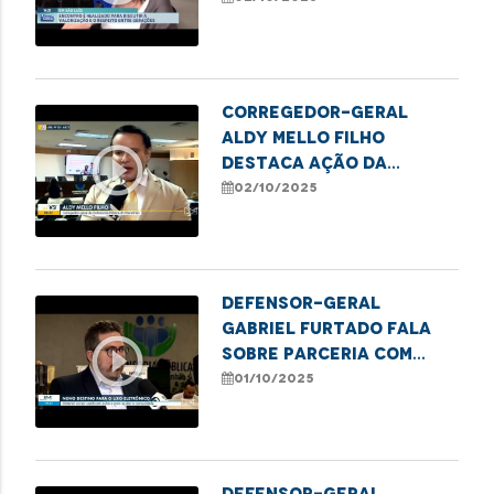
Pessoa Idosa
Corregedor-Geral
Aldy Mello Filho
play_circle_outline
destaca ação da
Defensoria em evento
02/10/2025
pelo Dia Internacional
de Valorização da
Pessoa Idosa
Defensor-geral
Gabriel Furtado fala
play_circle_outline
sobre parceria com
IEMA em projeto
01/10/2025
sustentável
Defensor-geral