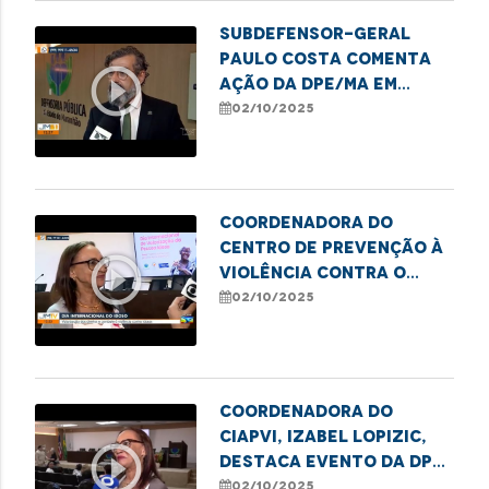
Subdefensor-geral
Paulo Costa comenta
play_circle_outline
ação da DPE/MA em
alusão ao Dia da
02/10/2025
Pessoa Idosa
Coordenadora do
Centro de Prevenção à
play_circle_outline
Violência contra o
Idoso da DPE/MA, Isabel
02/10/2025
Lopizic, destaca
direitos e deveres da
pessoa idosa
Coordenadora do
CIAPVI, Izabel Lopizic,
play_circle_outline
destaca evento da DPE
em alusão ao Dia da
02/10/2025