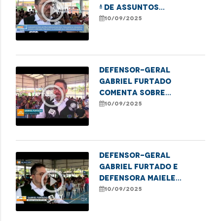
play_circle_outline
ª de Assuntos
Institucionais da
10/09/2025
DPE/MA, Maiele Morais
falam sobre a ação da
Carreta Maradefs no
Polo Coroadinho
Defensor-geral
Gabriel Furtado
play_circle_outline
comenta sobre
parceria da Defensoria
10/09/2025
com Mobiliza SLZ no
Coroadinho
Defensor-geral
Gabriel Furtado e
play_circle_outline
defensora Maiele
Morais destacam
10/09/2025
parceria DPE/MA e
Mobiliza SLZ para levar