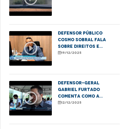
Defensor Público
Cosmo Sobral fala
play_circle_outline
sobre direitos e
desafios das pessoas
19/12/2025
com deficiência visual
no Maranhão
Defensor-geral
Gabriel Furtado
play_circle_outline
comenta como a
Defensoria Pública
12/12/2025
apoia iniciativas que
transformam sucata em
tecnologia.