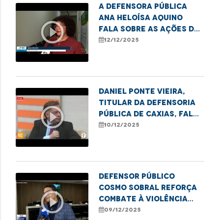
A defensora pública
Ana Heloísa Aquino
play_circle_outline
fala sobre as ações de
combate ao sub-
12/12/2025
registro realizadas
pela DPE.
Daniel Ponte Vieira,
titular da Defensoria
play_circle_outline
Pública de Caxias, fala
sobre a semana de
10/12/2025
conciliação realizada
no município.
Defensor Público
Cosmo Sobral reforça
play_circle_outline
combate à violência
contra idosos no
09/12/2025