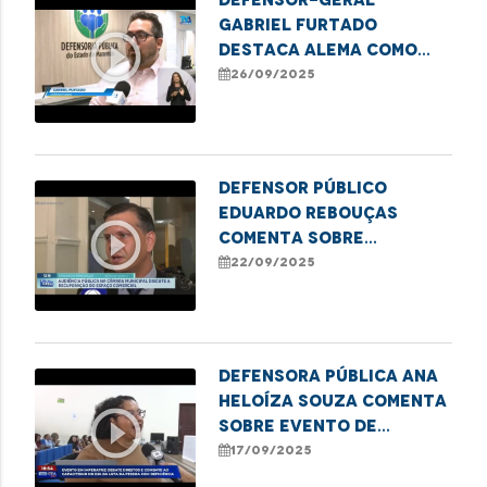
Gabriel Furtado
play_circle_outline
destaca Alema como
finalista do Prêmio
26/09/2025
ADPEMA
Defensor Público
Eduardo Rebouças
play_circle_outline
comenta sobre
audiência na Câmara
22/09/2025
que discutiu a situação
da feira do Anjo da
Guarda
Defensora pública Ana
Heloíza Souza comenta
play_circle_outline
sobre evento de
combate ao
17/09/2025
capacitismo em