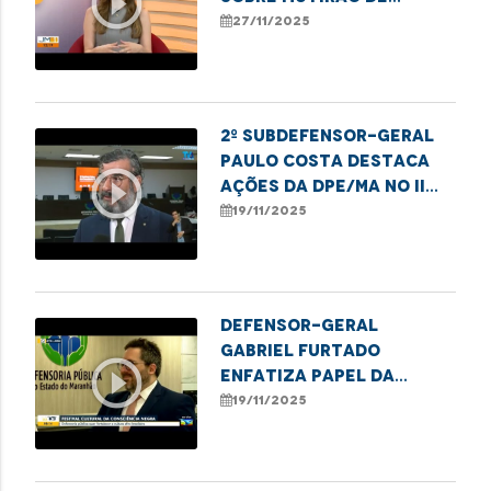
play_circle_outline
atendimentos para
27/11/2025
mulheres em Imperatriz
2º subdefensor-geral
Paulo Costa destaca
play_circle_outline
ações da DPE/MA no II
Festival da Consciência
19/11/2025
Negra
Defensor-geral
Gabriel Furtado
play_circle_outline
enfatiza papel da
DPE/MA no II Festival da
19/11/2025
Consciência Negra