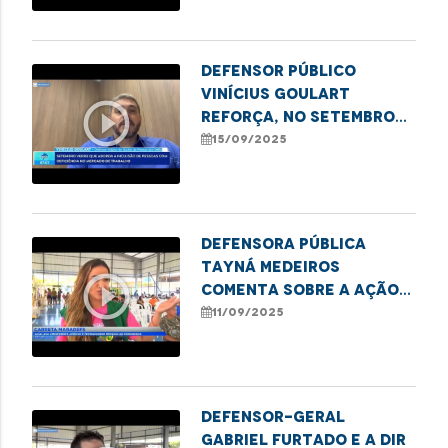
Imperatriz
Defensor Público
Vinícius Goulart
play_circle_outline
reforça, no Setembro
Verde, a importância da
15/09/2025
inclusão de Pessoas
com Deficiência no
mercado de trabalho
Defensora Pública
Tayná Medeiros
play_circle_outline
comenta sobre a ação
da Carreta MARADEFS
11/09/2025
no polo Coroadinho
Defensor-geral
Gabriel Furtado e a Dir