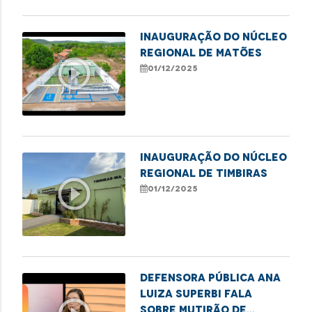
Inauguração do Núcleo
Regional de Matões
play_circle_outline
01/12/2025
Inauguração do Núcleo
Regional de Timbiras
play_circle_outline
01/12/2025
Defensora pública Ana
Luiza Superbi fala
sobre mutirão de