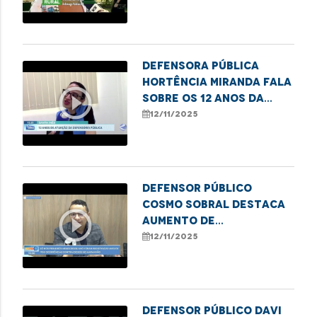
COP30
Defensora Pública
Hortência Miranda fala
play_circle_outline
sobre os 12 anos da
DPE/MA em Santa Inês
12/11/2025
Defensor Público
Cosmo Sobral destaca
play_circle_outline
aumento de
atendimentos por
12/11/2025
violência contra
idosos na DPE/MA
Defensor Público Davi