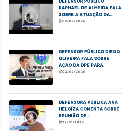
Defensor Público
Raphael de Almeida fala
play_circle_outline
sobre a atuação da
Defensoria no Núcleo
02/02/2026
Regional de Balsas
Defensor Público Diego
Oliveira fala sobre
play_circle_outline
ação da DPE para
renegociação de dívida.
02/02/2026
Defensora Pública Ana
Heloíza comenta sobre
play_circle_outline
reunião de
representantes da
27/01/2026
Rede de Proteção à