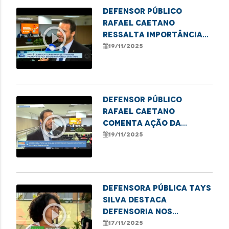
Defensor público
Rafael Caetano
play_circle_outline
ressalta importância
do II Festival Cultural
19/11/2025
da Consciência Negra
Defensor público
Rafael Caetano
play_circle_outline
comenta ação da
DPE/MA no II Festival da
19/11/2025
Consciência Negra
Defensora pública Tays
Silva destaca
play_circle_outline
Defensoria nos
Babaçuais durante a
17/11/2025