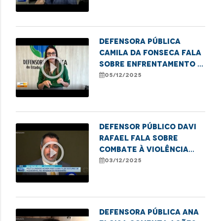
estado
Defensora Pública
Camila da Fonseca fala
play_circle_outline
sobre enfrentamento à
pornografia infantil
05/12/2025
Defensor Público Davi
Rafael fala sobre
play_circle_outline
combate à violência
contra crianças e
03/12/2025
adolescentes
Defensora pública Ana