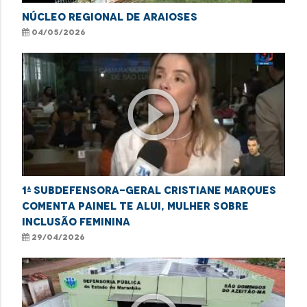
NÚCLEO REGIONAL DE ARAIOSES
04/05/2026
play_circle_outline
1ª subdefensora-geral Cristiane Marques
comenta painel Te Alui, Mulher sobre
inclusão feminina
29/04/2026