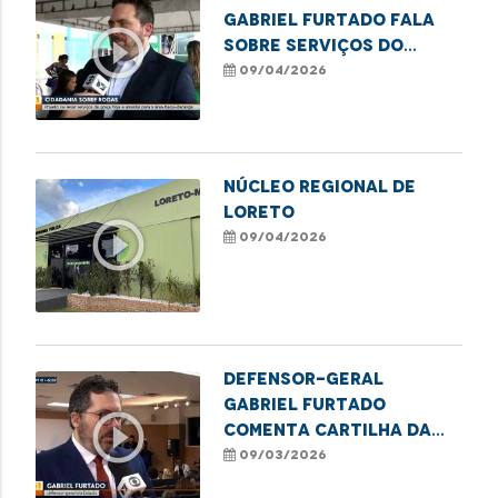
Gabriel Furtado fala
play_circle_outline
sobre serviços do
Cidadania Sobre Rodas
09/04/2026
no Itaqui-Bacanga
Núcleo Regional de
Loreto
play_circle_outline
09/04/2026
Defensor-geral
Gabriel Furtado
play_circle_outline
comenta cartilha da
DPE/MA sobre educação
09/03/2026
financeira para