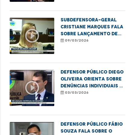
mulheres
Subdefensora-geral
Cristiane Marques fala
play_circle_outline
sobre lançamento de
cartilha financeira
09/03/2026
para mulheres
Defensor público Diego
Oliveira orienta sobre
play_circle_outline
denúncias individuais e
coletivas
03/03/2026
Defensor Público Fábio
Souza fala sobre o