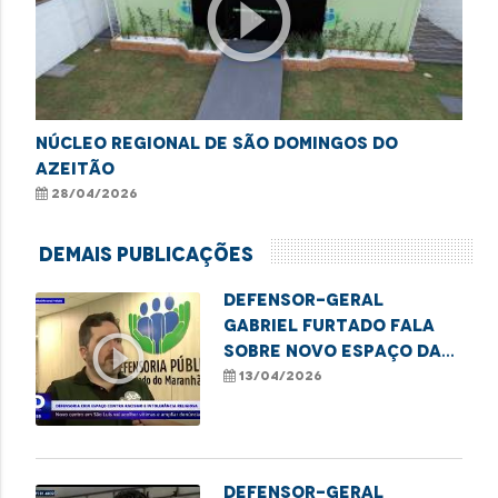
play_circle_outline
Núcleo Regional de São Domingos do
Azeitão
28/04/2026
Demais Publicações
Defensor-geral
Gabriel Furtado fala
play_circle_outline
sobre novo espaço da
DPE/MA para acolher
13/04/2026
vítimas de racismo
Defensor-Geral