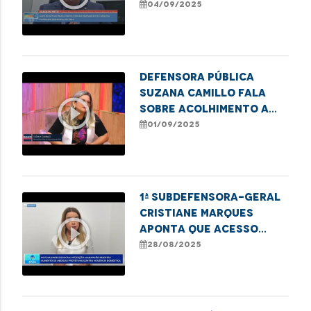
medicinal
04/09/2025
Defensora Pública
Suzana Camillo fala
play_circle_outline
sobre acolhimento a
mulheres no sistema
01/09/2025
prisional
1ª subdefensora-geral
Cristiane Marques
play_circle_outline
aponta que acesso
digital tem sido
28/08/2025
crucial para que mais
mulheres denunciem a
violência e busquem
medidas prot