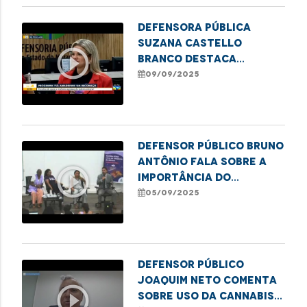
arte, economia e
justiça ao Coroadinho
Defensora pública
Suzana Castello
play_circle_outline
Branco destaca
programa de justiça
09/09/2025
restaurativa para
acolher mulheres
vulneráveis e reduzir
reincidência no sistema
Defensor público Bruno
Antônio fala sobre a
play_circle_outline
importância do
posicionamento
05/09/2025
masculino no
enfrentamento às
violências de gênero,
na TV IFMA
Defensor público
Joaquim Neto comenta
play_circle_outline
sobre uso da Cannabis