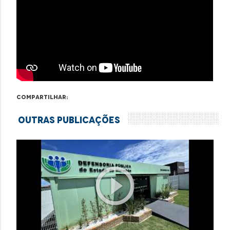
Compartilhar:
Outras Publicações
play_circle_outline