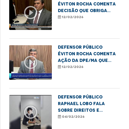
Éviton Rocha comenta
play_circle_outline
decisão que obriga
obras emergenciais no
12/02/2026
Coroadinho
Defensor Público
Éviton Rocha comenta
play_circle_outline
ação da DPE/MA que
garante obras e
12/02/2026
melhorias no
Coroadinho
Defensor Público
Raphael Lobo fala
play_circle_outline
sobre direitos e
deveres na pensão
04/02/2026
alimentícia