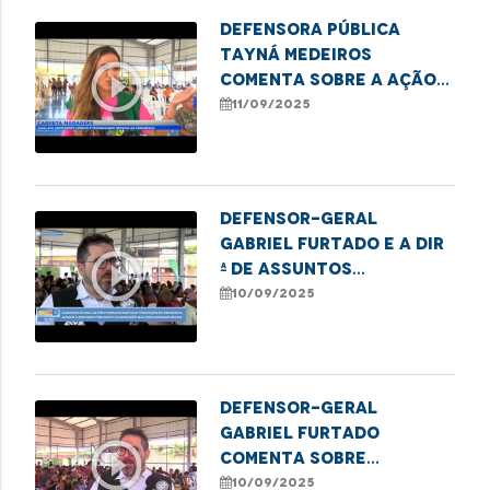
Defensora Pública
Tayná Medeiros
play_circle_outline
comenta sobre a ação
da Carreta MARADEFS
11/09/2025
no polo Coroadinho
Defensor-geral
Gabriel Furtado e a Dir
play_circle_outline
ª de Assuntos
Institucionais da
10/09/2025
DPE/MA, Maiele Morais
falam sobre a ação da
Carreta Maradefs no
Polo Coroadinho
Defensor-geral
Gabriel Furtado
play_circle_outline
comenta sobre
parceria da Defensoria
10/09/2025