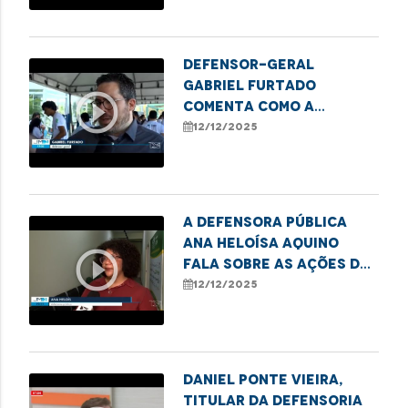
no Maranhão
Defensor-geral
Gabriel Furtado
play_circle_outline
comenta como a
Defensoria Pública
12/12/2025
apoia iniciativas que
transformam sucata em
tecnologia.
A defensora pública
Ana Heloísa Aquino
play_circle_outline
fala sobre as ações de
combate ao sub-
12/12/2025
registro realizadas
pela DPE.
Daniel Ponte Vieira,
titular da Defensoria