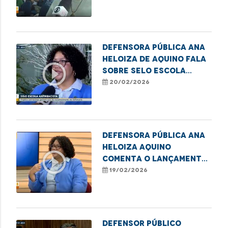
Imperatriz
Defensora Pública Ana
Heloiza de Aquino fala
play_circle_outline
sobre Selo Escola
Antirracista em
20/02/2026
Imperatriz
Defensora pública Ana
Heloiza Aquino
play_circle_outline
comenta o lançamento
do Selo Escola
19/02/2026
Antirracista da DPE/MA
Defensor público