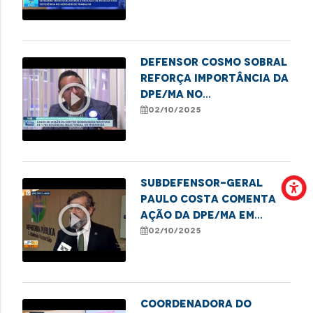
idosos pela DPE/MA
Defensor Cosmo Sobral
reforça importância da
play_circle_outline
DPE/MA no
enfrentamento à
02/10/2025
violência contra
idosos
Subdefensor-geral
Paulo Costa comenta
play_circle_outline
ação da DPE/MA em
alusão ao Dia da
02/10/2025
Pessoa Idosa
Coordenadora do