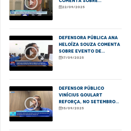
play_circle_outline
comenta sobre
audiência na Câmara
22/09/2025
que discutiu a situação
da feira do Anjo da
Guarda
Defensora pública Ana
Heloíza Souza comenta
play_circle_outline
sobre evento de
combate ao
17/09/2025
capacitismo em
Imperatriz
Defensor Público
Vinícius Goulart
play_circle_outline
reforça, no Setembro
Verde, a importância da
15/09/2025
inclusão de Pessoas
com Deficiência no
mercado de trabalho