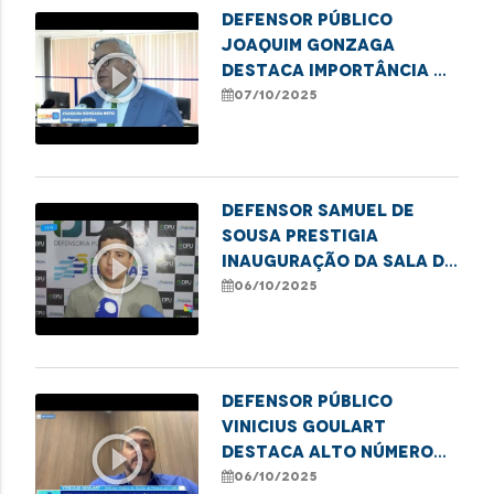
Defensor público
Joaquim Gonzaga
play_circle_outline
destaca importância da
denúncia na proteção
07/10/2025
de meninas e
adolescentes
Defensor Samuel de
Sousa prestigia
play_circle_outline
inauguração da sala da
DPU em Balsas
06/10/2025
Defensor público
Vinicius Goulart
play_circle_outline
destaca alto número
de atendimentos a
06/10/2025