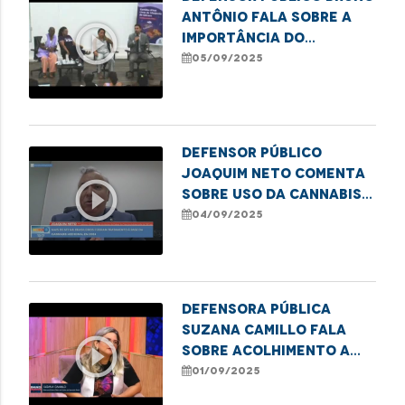
Antônio fala sobre a
play_circle_outline
importância do
posicionamento
05/09/2025
masculino no
enfrentamento às
violências de gênero,
na TV IFMA
Defensor público
Joaquim Neto comenta
play_circle_outline
sobre uso da Cannabis
medicinal
04/09/2025
Defensora Pública
Suzana Camillo fala
play_circle_outline
sobre acolhimento a
mulheres no sistema
01/09/2025
prisional