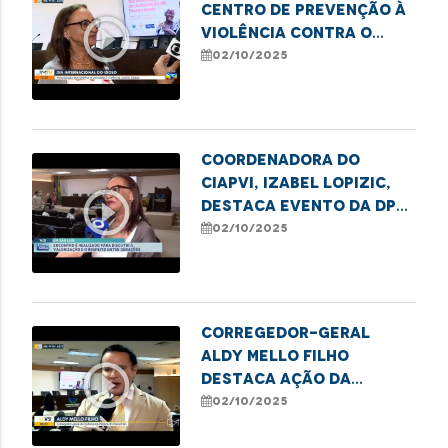
Centro de Prevenção à
play_circle_outline
Violência contra o
Idoso da DPE/MA, Isabel
02/10/2025
Lopizic, destaca
direitos e deveres da
pessoa idosa
Coordenadora do
CIAPVI, Izabel Lopizic,
play_circle_outline
destaca evento da DPE
em alusão ao Dia da
02/10/2025
Pessoa Idosa
Corregedor-Geral
Aldy Mello Filho
play_circle_outline
destaca ação da
Defensoria em evento
02/10/2025
pelo Dia Internacional
de Valorização da