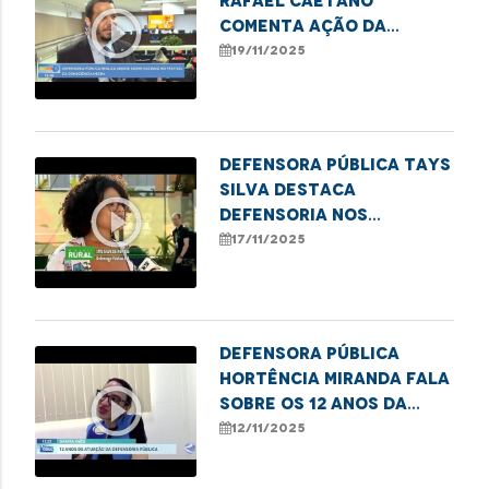
Rafael Caetano
play_circle_outline
comenta ação da
DPE/MA no II Festival da
19/11/2025
Consciência Negra
Defensora pública Tays
Silva destaca
play_circle_outline
Defensoria nos
Babaçuais durante a
17/11/2025
COP30
Defensora Pública
Hortência Miranda fala
play_circle_outline
sobre os 12 anos da
DPE/MA em Santa Inês
12/11/2025