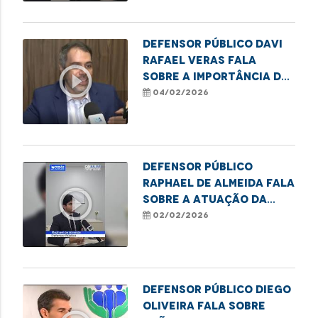
Defensor público Davi
Rafael Veras fala
play_circle_outline
sobre a importância da
lei Infância e
04/02/2026
Juventude Sem Racismo
Defensor Público
Raphael de Almeida fala
play_circle_outline
sobre a atuação da
Defensoria no Núcleo
02/02/2026
Regional de Balsas
Defensor Público Diego
Oliveira fala sobre