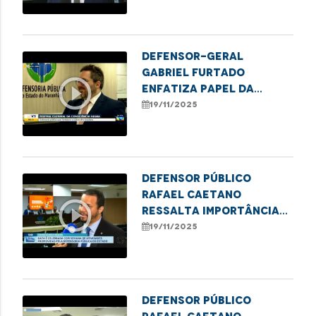
Defensor-geral
Gabriel Furtado
play_circle_outline
enfatiza papel da
DPE/MA no II Festival da
19/11/2025
Consciência Negra
Defensor público
Rafael Caetano
play_circle_outline
ressalta importância
do II Festival Cultural
19/11/2025
da Consciência Negra
Defensor público