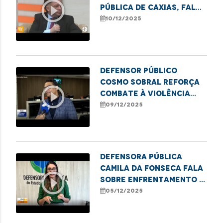
play_circle_outline
Pública de Caxias, fala
sobre a semana de
10/12/2025
conciliação realizada
no município.
Defensor Público
Cosmo Sobral reforça
play_circle_outline
combate à violência
contra idosos no
09/12/2025
estado
Defensora Pública
Camila da Fonseca fala
play_circle_outline
sobre enfrentamento à
pornografia infantil
05/12/2025