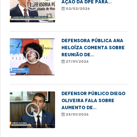
play_circle_outline
ação da DPE para
renegociação de dívida.
02/02/2026
Defensora Pública Ana
Heloíza comenta sobre
play_circle_outline
reunião de
representantes da
27/01/2026
Rede de Proteção à
Pessoa Idosa em
Imperatriz
Defensor Público Diego
Oliveira fala sobre
play_circle_outline
aumento de
inadimplência que
23/01/2026
atinge adultos no
estado