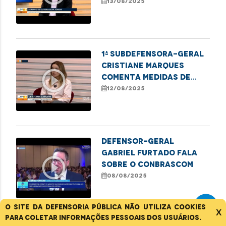
mútirão Meu Pai, Meu
13/08/2025
Nome realizado em
Imperatriz
1ª Subdefensora-geral
Cristiane Marques
play_circle_outline
comenta medidas de
enfrentamento à
12/08/2025
violência contra a
mulher no Maranhão
Defensor-Geral
Gabriel Furtado fala
play_circle_outline
sobre o Conbrascom
08/08/2025
O site da Defensoria Pública não utiliza cookies
X
para coletar informações pessoais dos usuários.