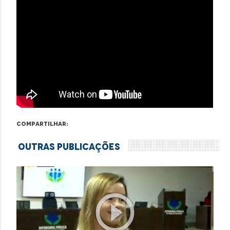
Compartilhar:
Outras Publicações
play_circle_outline