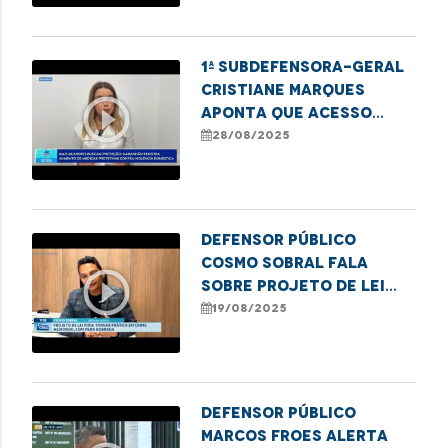
1ª subdefensora-geral
Cristiane Marques
play_circle_outline
aponta que acesso
digital tem sido
28/08/2025
crucial para que mais
mulheres denunciem a
violência e busquem
medidas prot
Defensor público
Cosmo Sobral fala
play_circle_outline
sobre projeto de lei
que endurece penas por
19/08/2025
maus-tratos a idosos
Defensor público
Marcos Froes alerta