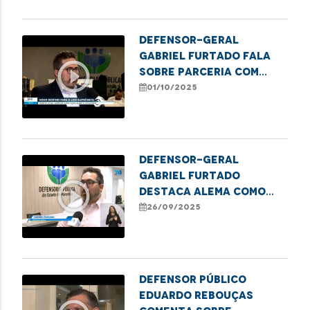
Pessoa Idosa
Defensor-geral
Gabriel Furtado fala
play_circle_outline
sobre parceria com
IEMA em projeto
01/10/2025
sustentável
Defensor-geral
Gabriel Furtado
play_circle_outline
destaca Alema como
finalista do Prêmio
26/09/2025
ADPEMA
Defensor Público
Eduardo Rebouças