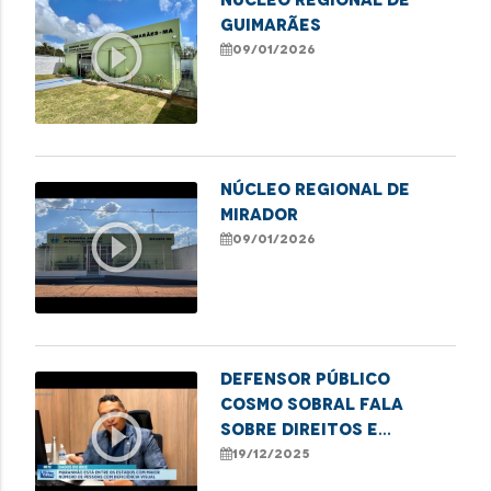
GUIMARÃES
play_circle_outline
09/01/2026
NÚCLEO REGIONAL DE
MIRADOR
play_circle_outline
09/01/2026
Defensor Público
Cosmo Sobral fala
play_circle_outline
sobre direitos e
desafios das pessoas
19/12/2025
com deficiência visual