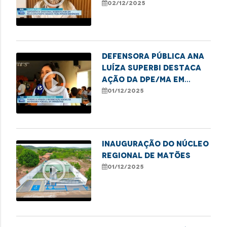
dependência emocional
02/12/2025
e financeira impedem
denúncias de violência
Defensora Pública Ana
Luíza Superbi destaca
play_circle_outline
ação da DPE/MA em
Imperatriz em defesa
01/12/2025
das mulheres
Inauguração do Núcleo
Regional de Matões
play_circle_outline
01/12/2025