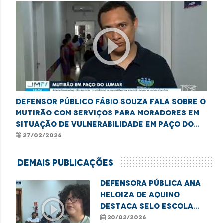
play_circle_outline
Defensor Público Fábio Souza fala sobre o
mutirão com serviços para moradores em
situação de vulnerabilidade em Paço do
Lumiar
27/02/2026
Demais Publicações
Defensora Pública Ana
Heloiza de Aquino
play_circle_outline
destaca Selo Escola
Antirracista em
20/02/2026