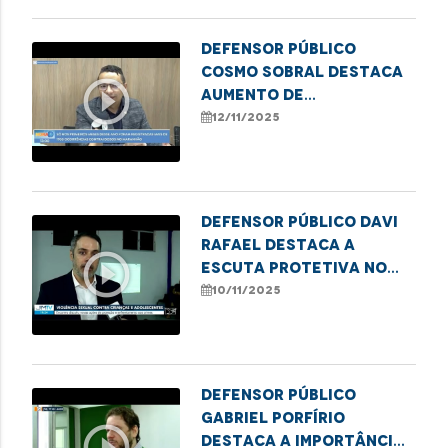
Defensor Público
Cosmo Sobral destaca
play_circle_outline
aumento de
atendimentos por
12/11/2025
violência contra
idosos na DPE/MA
Defensor Público Davi
Rafael destaca a
play_circle_outline
escuta protetiva no
combate à violência
10/11/2025
infantil
Defensor público
Gabriel Porfírio
play_circle_outline
destaca a importância