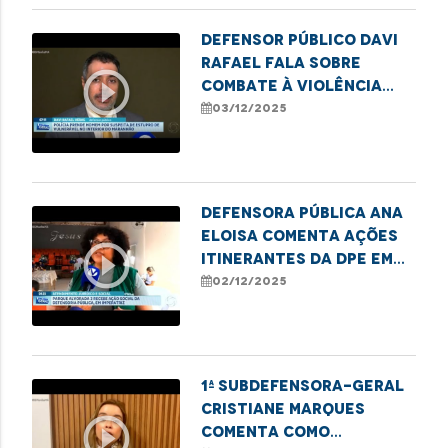
Defensor Público Davi
Rafael fala sobre
play_circle_outline
combate à violência
contra crianças e
03/12/2025
adolescentes
Defensora pública Ana
Eloisa comenta ações
play_circle_outline
itinerantes da DPE em
Imperatriz
02/12/2025
1ª subdefensora-geral
Cristiane Marques
play_circle_outline
comenta como