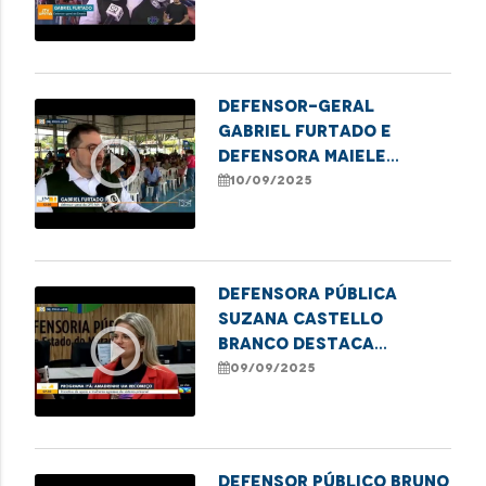
com Mobiliza SLZ no
Coroadinho
Defensor-geral
Gabriel Furtado e
play_circle_outline
defensora Maiele
Morais destacam
10/09/2025
parceria DPE/MA e
Mobiliza SLZ para levar
arte, economia e
justiça ao Coroadinho
Defensora pública
Suzana Castello
play_circle_outline
Branco destaca
programa de justiça
09/09/2025
restaurativa para
acolher mulheres
vulneráveis e reduzir
reincidência no sistema
Defensor público Bruno