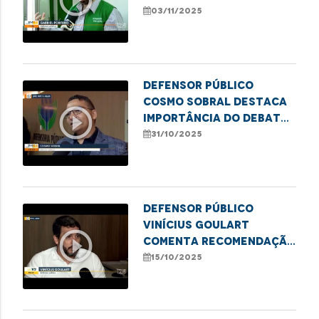
da Semana Nacional da
03/11/2025
conciliação
Defensor público
Cosmo Sobral destaca
play_circle_outline
importância do debate
sobre o uso medicinal
31/10/2025
da cannabis
Defensor público
Vinícius Goulart
play_circle_outline
comenta recomendação
da Defensoria por mais
15/10/2025
transparência e
agilidade no SUS