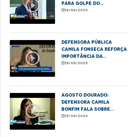
play_circle_outline
para golpe do
consórcio e destaca
18/08/2025
ação dos órgãos de
defesa
Defensora pública
Camila Fonseca reforça
play_circle_outline
importância da
denúncia contra
18/08/2025
violência à mulher
Agosto Dourado:
Defensora Camila
play_circle_outline
Bonfim fala sobre
direito à amamentação
15/08/2025
no trabalho