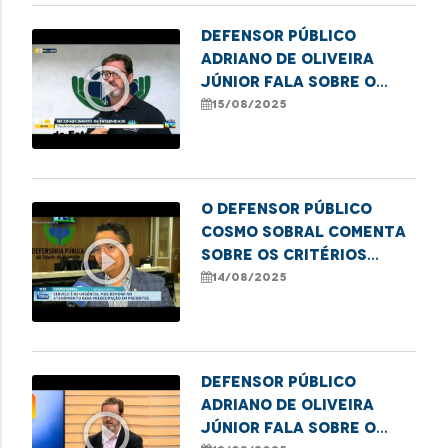
Defensor Público
Adriano de Oliveira
play_circle_outline
Júnior fala sobre o
mutirão Meu Pai Tem
15/08/2025
Nome em Imperatriz
O defensor público
Cosmo Sobral comenta
play_circle_outline
sobre os critérios
levados em
14/08/2025
consideração da
abrangência da SAMU
Defensor Público
Adriano de Oliveira
play_circle_outline
Júnior fala sobre o