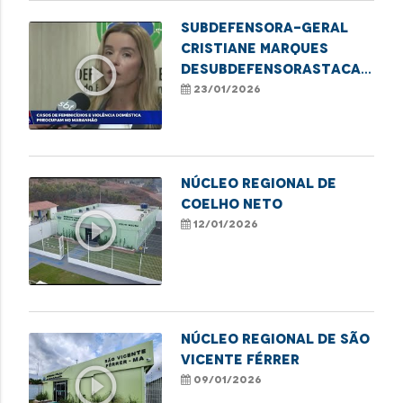
Subdefensora-Geral
Cristiane Marques
play_circle_outline
deSubdefensorastaca
Defensoria Protetiva
23/01/2026
no combate à violência
contra mulheres
NÚCLEO REGIONAL DE
COELHO NETO
play_circle_outline
12/01/2026
NÚCLEO REGIONAL DE SÃO
VICENTE FÉRRER
play_circle_outline
09/01/2026