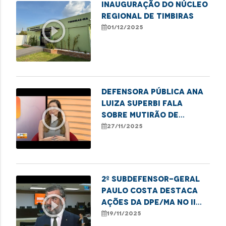
Inauguração do Núcleo
Regional de Timbiras
play_circle_outline
01/12/2025
Defensora pública Ana
Luiza Superbi fala
play_circle_outline
sobre mutirão de
atendimentos para
27/11/2025
mulheres em Imperatriz
2º subdefensor-geral
Paulo Costa destaca
play_circle_outline
ações da DPE/MA no II
Festival da Consciência
19/11/2025
Negra