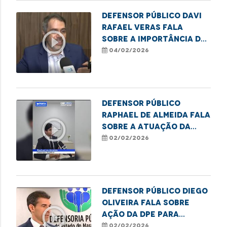
Defensor público Davi
Rafael Veras fala
play_circle_outline
sobre a importância da
lei Infância e
04/02/2026
Juventude Sem Racismo
Defensor Público
Raphael de Almeida fala
play_circle_outline
sobre a atuação da
Defensoria no Núcleo
02/02/2026
Regional de Balsas
Defensor Público Diego
Oliveira fala sobre
play_circle_outline
ação da DPE para
renegociação de dívida.
02/02/2026