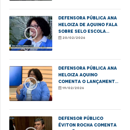
Defensora Pública Ana
Heloiza de Aquino fala
play_circle_outline
sobre Selo Escola
Antirracista em
20/02/2026
Imperatriz
Defensora pública Ana
Heloiza Aquino
play_circle_outline
comenta o lançamento
do Selo Escola
19/02/2026
Antirracista da DPE/MA
Defensor público
Éviton Rocha comenta