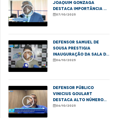
Joaquim Gonzaga
play_circle_outline
destaca importância da
denúncia na proteção
07/10/2025
de meninas e
adolescentes
Defensor Samuel de
Sousa prestigia
play_circle_outline
inauguração da sala da
DPU em Balsas
06/10/2025
Defensor público
Vinicius Goulart
play_circle_outline
destaca alto número
de atendimentos a
06/10/2025
idosos pela DPE/MA