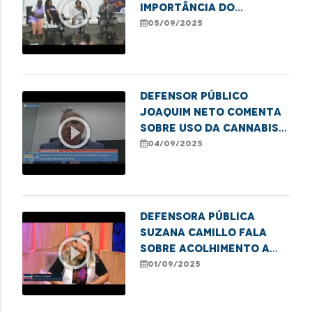
play_circle_outline
importância do
posicionamento
05/09/2025
masculino no
enfrentamento às
violências de gênero,
na TV IFMA
Defensor público
Joaquim Neto comenta
play_circle_outline
sobre uso da Cannabis
medicinal
04/09/2025
Defensora Pública
Suzana Camillo fala
play_circle_outline
sobre acolhimento a
mulheres no sistema
01/09/2025
prisional