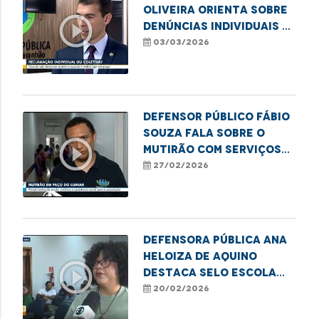
Oliveira orienta sobre
play_circle_outline
denúncias individuais e
coletivas
03/03/2026
Defensor Público Fábio
Souza fala sobre o
play_circle_outline
mutirão com serviços
para moradores em
27/02/2026
situação de
vulnerabilidade em
Paço do Lumiar
Defensora Pública Ana
Heloiza de Aquino
play_circle_outline
destaca Selo Escola
Antirracista em
20/02/2026
Imperatriz