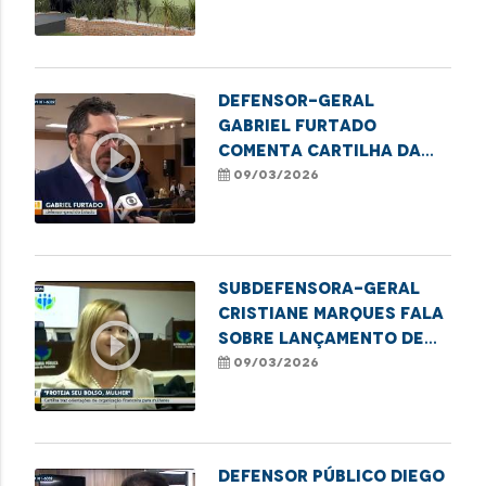
Defensor-geral
Gabriel Furtado
play_circle_outline
comenta cartilha da
DPE/MA sobre educação
09/03/2026
financeira para
mulheres
Subdefensora-geral
Cristiane Marques fala
play_circle_outline
sobre lançamento de
cartilha financeira
09/03/2026
para mulheres
Defensor público Diego