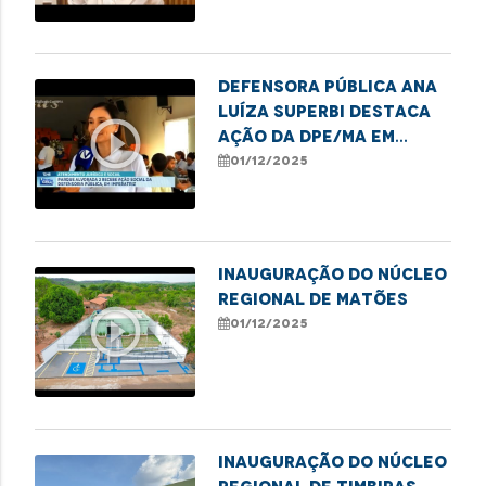
denúncias de violência
Defensora Pública Ana
Luíza Superbi destaca
play_circle_outline
ação da DPE/MA em
Imperatriz em defesa
01/12/2025
das mulheres
Inauguração do Núcleo
Regional de Matões
play_circle_outline
01/12/2025
Inauguração do Núcleo