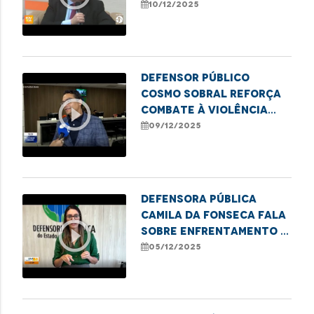
sobre a semana de
10/12/2025
conciliação realizada
no município.
Defensor Público
Cosmo Sobral reforça
play_circle_outline
combate à violência
contra idosos no
09/12/2025
estado
Defensora Pública
Camila da Fonseca fala
play_circle_outline
sobre enfrentamento à
pornografia infantil
05/12/2025