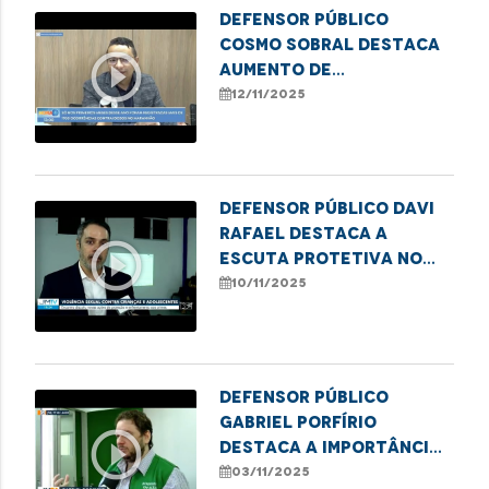
Defensor Público
Cosmo Sobral destaca
play_circle_outline
aumento de
atendimentos por
12/11/2025
violência contra
idosos na DPE/MA
Defensor Público Davi
Rafael destaca a
play_circle_outline
escuta protetiva no
combate à violência
10/11/2025
infantil
Defensor público
Gabriel Porfírio
play_circle_outline
destaca a importância
da Semana Nacional da
03/11/2025