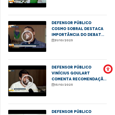
conciliação
Defensor público
Cosmo Sobral destaca
play_circle_outline
importância do debate
sobre o uso medicinal
31/10/2025
da cannabis
Defensor público
Vinícius Goulart
play_circle_outline
comenta recomendação
da Defensoria por mais
15/10/2025
transparência e
agilidade no SUS
Defensor público