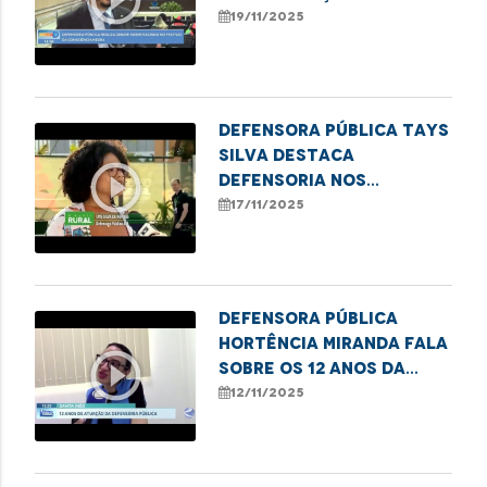
DPE/MA no II Festival da
19/11/2025
Consciência Negra
Defensora pública Tays
Silva destaca
play_circle_outline
Defensoria nos
Babaçuais durante a
17/11/2025
COP30
Defensora Pública
Hortência Miranda fala
play_circle_outline
sobre os 12 anos da
DPE/MA em Santa Inês
12/11/2025