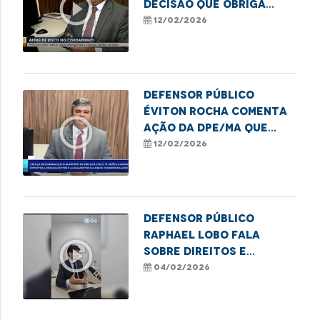
play_circle_outline
decisão que obriga
obras emergenciais no
12/02/2026
Coroadinho
Defensor Público
Éviton Rocha comenta
play_circle_outline
ação da DPE/MA que
garante obras e
12/02/2026
melhorias no
Coroadinho
Defensor Público
Raphael Lobo fala
play_circle_outline
sobre direitos e
deveres na pensão
04/02/2026
alimentícia