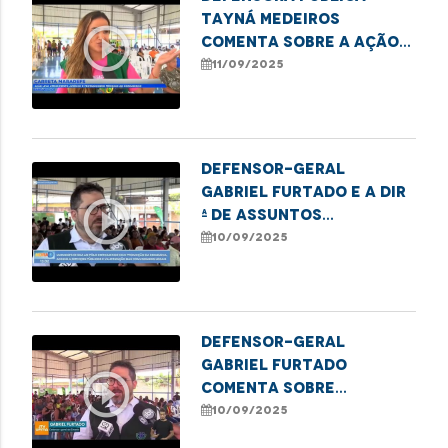
Tayná Medeiros
play_circle_outline
comenta sobre a ação
da Carreta MARADEFS
11/09/2025
no polo Coroadinho
Defensor-geral
Gabriel Furtado e a Dir
play_circle_outline
ª de Assuntos
Institucionais da
10/09/2025
DPE/MA, Maiele Morais
falam sobre a ação da
Carreta Maradefs no
Polo Coroadinho
Defensor-geral
Gabriel Furtado
play_circle_outline
comenta sobre
parceria da Defensoria
10/09/2025
com Mobiliza SLZ no