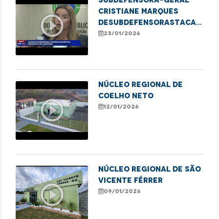
Cristiane Marques
play_circle_outline
deSubdefensorastaca
Defensoria Protetiva
23/01/2026
no combate à violência
contra mulheres
NÚCLEO REGIONAL DE
COELHO NETO
play_circle_outline
12/01/2026
NÚCLEO REGIONAL DE SÃO
VICENTE FÉRRER
play_circle_outline
09/01/2026