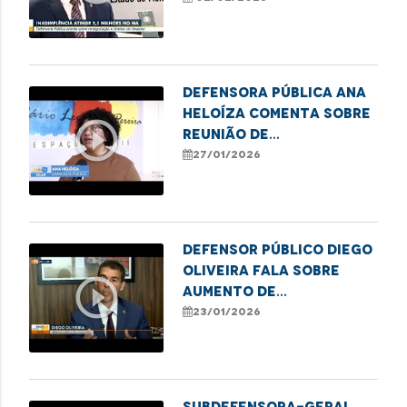
Defensora Pública Ana
Heloíza comenta sobre
play_circle_outline
reunião de
representantes da
27/01/2026
Rede de Proteção à
Pessoa Idosa em
Imperatriz
Defensor Público Diego
Oliveira fala sobre
play_circle_outline
aumento de
inadimplência que
23/01/2026
atinge adultos no
estado
Subdefensora-Geral