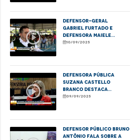
Coroadinho
Defensor-geral
Gabriel Furtado e
play_circle_outline
defensora Maiele
Morais destacam
10/09/2025
parceria DPE/MA e
Mobiliza SLZ para levar
arte, economia e
justiça ao Coroadinho
Defensora pública
Suzana Castello
play_circle_outline
Branco destaca
programa de justiça
09/09/2025
restaurativa para
acolher mulheres
vulneráveis e reduzir
reincidência no sistema
Defensor público Bruno
Antônio fala sobre a