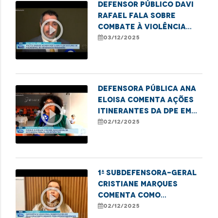
Defensor Público Davi
Rafael fala sobre
play_circle_outline
combate à violência
contra crianças e
03/12/2025
adolescentes
Defensora pública Ana
Eloisa comenta ações
play_circle_outline
itinerantes da DPE em
Imperatriz
02/12/2025
1ª subdefensora-geral
Cristiane Marques
play_circle_outline
comenta como
dependência emocional
02/12/2025
e financeira impedem