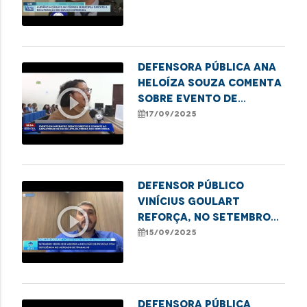
que discutiu a situação
da feira do Anjo da
Guarda
Defensora pública Ana
Heloíza Souza comenta
play_circle_outline
sobre evento de
combate ao
17/09/2025
capacitismo em
Imperatriz
Defensor Público
Vinícius Goulart
play_circle_outline
reforça, no Setembro
Verde, a importância da
15/09/2025
inclusão de Pessoas
com Deficiência no
mercado de trabalho
Defensora Pública