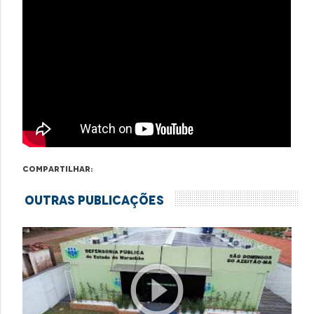
Compartilhar:
Outras Publicações
play_circle_outline