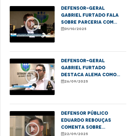
Defensor-geral
Gabriel Furtado fala
play_circle_outline
sobre parceria com
IEMA em projeto
01/10/2025
sustentável
Defensor-geral
Gabriel Furtado
play_circle_outline
destaca Alema como
finalista do Prêmio
26/09/2025
ADPEMA
Defensor Público
Eduardo Rebouças
play_circle_outline
comenta sobre
audiência na Câmara
22/09/2025