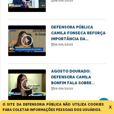
consórcio e destaca
18/08/2025
ação dos órgãos de
defesa
Defensora pública
Camila Fonseca reforça
play_circle_outline
importância da
denúncia contra
18/08/2025
violência à mulher
Agosto Dourado:
Defensora Camila
play_circle_outline
Bonfim fala sobre
direito à amamentação
15/08/2025
no trabalho
O site da Defensoria Pública não utiliza cookies
X
para coletar informações pessoais dos usuários.