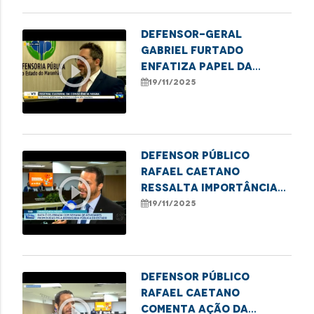
Defensor-geral
Gabriel Furtado
play_circle_outline
enfatiza papel da
DPE/MA no II Festival da
19/11/2025
Consciência Negra
Defensor público
Rafael Caetano
play_circle_outline
ressalta importância
do II Festival Cultural
19/11/2025
da Consciência Negra
Defensor público
Rafael Caetano
play_circle_outline
comenta ação da