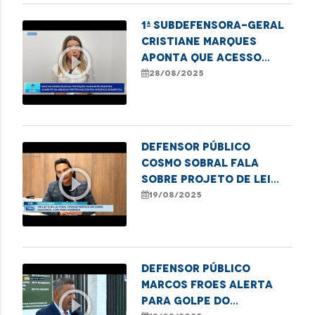
1ª subdefensora-geral
Cristiane Marques
play_circle_outline
aponta que acesso
digital tem sido
28/08/2025
crucial para que mais
mulheres denunciem a
violência e busquem
medidas prot
Defensor público
Cosmo Sobral fala
play_circle_outline
sobre projeto de lei
que endurece penas por
19/08/2025
maus-tratos a idosos
Defensor público
Marcos Froes alerta
play_circle_outline
para golpe do