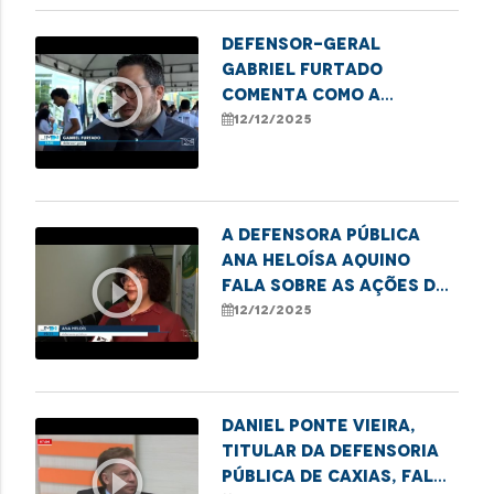
Defensor-geral
Gabriel Furtado
play_circle_outline
comenta como a
Defensoria Pública
12/12/2025
apoia iniciativas que
transformam sucata em
tecnologia.
A defensora pública
Ana Heloísa Aquino
play_circle_outline
fala sobre as ações de
combate ao sub-
12/12/2025
registro realizadas
pela DPE.
Daniel Ponte Vieira,
titular da Defensoria
play_circle_outline
Pública de Caxias, fala