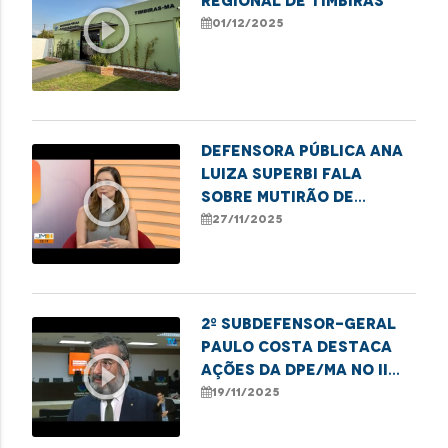
Regional de Timbiras
play_circle_outline
01/12/2025
Defensora pública Ana
Luiza Superbi fala
play_circle_outline
sobre mutirão de
atendimentos para
27/11/2025
mulheres em Imperatriz
2º subdefensor-geral
Paulo Costa destaca
play_circle_outline
ações da DPE/MA no II
Festival da Consciência
19/11/2025
Negra