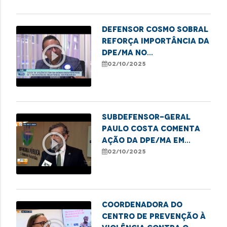
Defensor Cosmo Sobral
reforça importância da
play_circle_outline
DPE/MA no
enfrentamento à
02/10/2025
violência contra
idosos
Subdefensor-geral
Paulo Costa comenta
play_circle_outline
ação da DPE/MA em
alusão ao Dia da
02/10/2025
Pessoa Idosa
Coordenadora do
Centro de Prevenção à