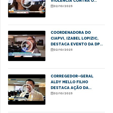
play_circle_outline
Violência contra o
Idoso da DPE/MA, Isabel
02/10/2025
Lopizic, destaca
direitos e deveres da
pessoa idosa
Coordenadora do
CIAPVI, Izabel Lopizic,
play_circle_outline
destaca evento da DPE
em alusão ao Dia da
02/10/2025
Pessoa Idosa
Corregedor-Geral
Aldy Mello Filho
play_circle_outline
destaca ação da
Defensoria em evento
02/10/2025
pelo Dia Internacional
de Valorização da
Pessoa Idosa