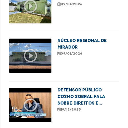
play_circle_outline
09/01/2026
NÚCLEO REGIONAL DE
MIRADOR
play_circle_outline
09/01/2026
Defensor Público
Cosmo Sobral fala
play_circle_outline
sobre direitos e
desafios das pessoas
19/12/2025
com deficiência visual
no Maranhão