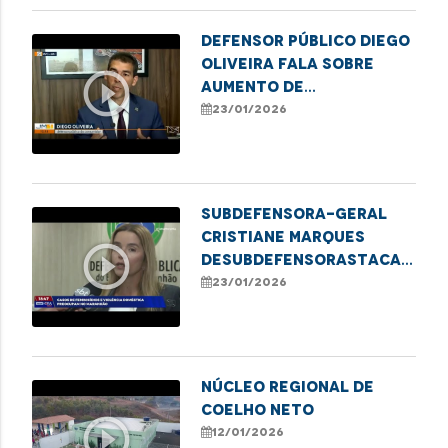
Imperatriz
Defensor Público Diego
Oliveira fala sobre
play_circle_outline
aumento de
inadimplência que
23/01/2026
atinge adultos no
estado
Subdefensora-Geral
Cristiane Marques
play_circle_outline
deSubdefensorastaca
Defensoria Protetiva
23/01/2026
no combate à violência
contra mulheres
NÚCLEO REGIONAL DE
COELHO NETO
play_circle_outline
12/01/2026