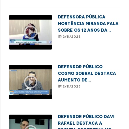
Defensora Pública
Hortência Miranda fala
play_circle_outline
sobre os 12 anos da
DPE/MA em Santa Inês
12/11/2025
Defensor Público
Cosmo Sobral destaca
play_circle_outline
aumento de
atendimentos por
12/11/2025
violência contra
idosos na DPE/MA
Defensor Público Davi
Rafael destaca a