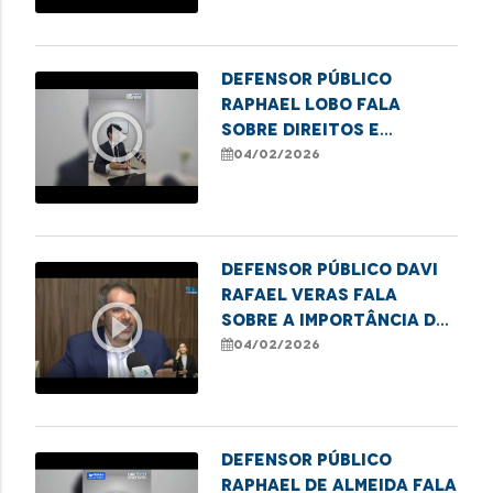
Coroadinho
Defensor Público
Raphael Lobo fala
play_circle_outline
sobre direitos e
deveres na pensão
04/02/2026
alimentícia
Defensor público Davi
Rafael Veras fala
play_circle_outline
sobre a importância da
lei Infância e
04/02/2026
Juventude Sem Racismo
Defensor Público
Raphael de Almeida fala