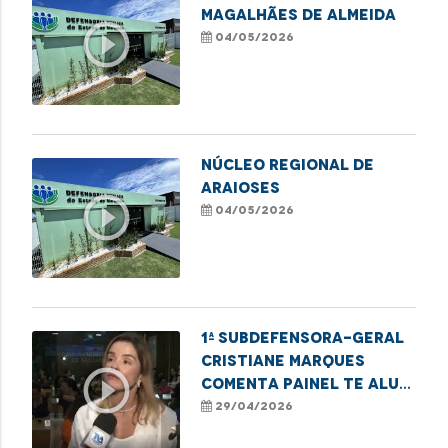
MAGALHÃES DE ALMEIDA
play_circle_outline
04/05/2026
NÚCLEO REGIONAL DE
ARAIOSES
play_circle_outline
04/05/2026
1ª subdefensora-geral
Cristiane Marques
play_circle_outline
comenta painel Te Alui,
Mulher sobre inclusão
29/04/2026
feminina