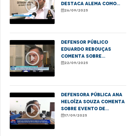
play_circle_outline
destaca Alema como
finalista do Prêmio
26/09/2025
ADPEMA
Defensor Público
Eduardo Rebouças
play_circle_outline
comenta sobre
audiência na Câmara
22/09/2025
que discutiu a situação
da feira do Anjo da
Guarda
Defensora pública Ana
Heloíza Souza comenta
play_circle_outline
sobre evento de
combate ao
17/09/2025
capacitismo em
Imperatriz