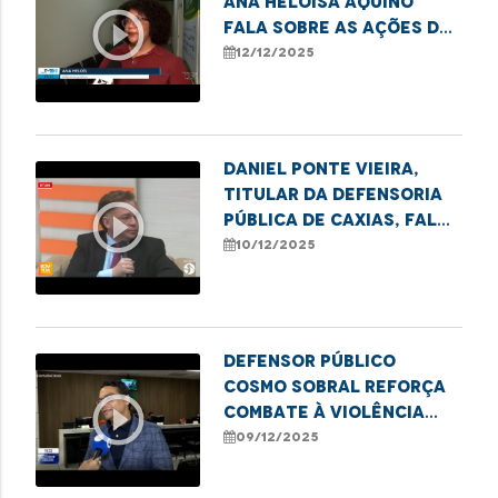
Ana Heloísa Aquino
play_circle_outline
fala sobre as ações de
combate ao sub-
12/12/2025
registro realizadas
pela DPE.
Daniel Ponte Vieira,
titular da Defensoria
play_circle_outline
Pública de Caxias, fala
sobre a semana de
10/12/2025
conciliação realizada
no município.
Defensor Público
Cosmo Sobral reforça
play_circle_outline
combate à violência
contra idosos no
09/12/2025
estado