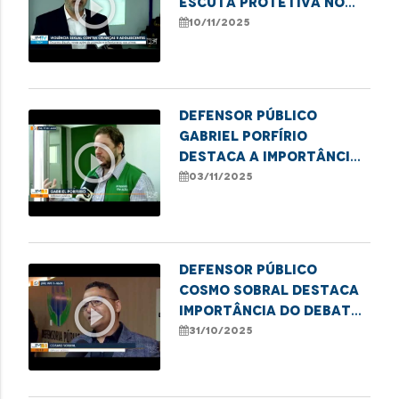
play_circle_outline
escuta protetiva no
combate à violência
10/11/2025
infantil
Defensor público
Gabriel Porfírio
play_circle_outline
destaca a importância
da Semana Nacional da
03/11/2025
conciliação
Defensor público
Cosmo Sobral destaca
play_circle_outline
importância do debate
sobre o uso medicinal
31/10/2025
da cannabis