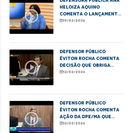
Defensora pública Ana
Heloiza Aquino
play_circle_outline
comenta o lançamento
do Selo Escola
19/02/2026
Antirracista da DPE/MA
Defensor público
Éviton Rocha comenta
play_circle_outline
decisão que obriga
obras emergenciais no
12/02/2026
Coroadinho
Defensor Público
Éviton Rocha comenta
play_circle_outline
ação da DPE/MA que
garante obras e
12/02/2026
melhorias no