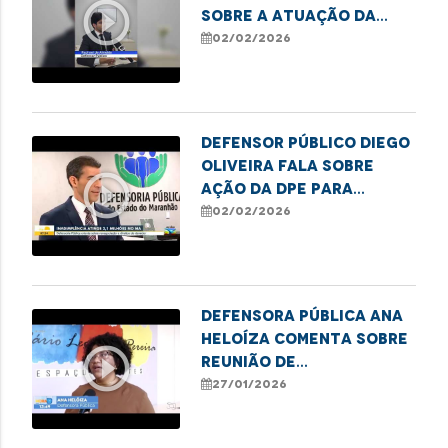
play_circle_outline
sobre a atuação da
Defensoria no Núcleo
02/02/2026
Regional de Balsas
Defensor Público Diego
Oliveira fala sobre
play_circle_outline
ação da DPE para
renegociação de dívida.
02/02/2026
Defensora Pública Ana
Heloíza comenta sobre
play_circle_outline
reunião de
representantes da
27/01/2026
Rede de Proteção à
Pessoa Idosa em