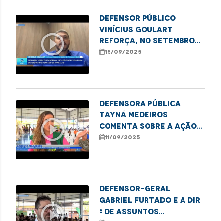
Defensor Público
Vinícius Goulart
play_circle_outline
reforça, no Setembro
Verde, a importância da
15/09/2025
inclusão de Pessoas
com Deficiência no
mercado de trabalho
Defensora Pública
Tayná Medeiros
play_circle_outline
comenta sobre a ação
da Carreta MARADEFS
11/09/2025
no polo Coroadinho
Defensor-geral
Gabriel Furtado e a Dir
play_circle_outline
ª de Assuntos