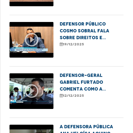
Defensor Público
Cosmo Sobral fala
play_circle_outline
sobre direitos e
desafios das pessoas
19/12/2025
com deficiência visual
no Maranhão
Defensor-geral
Gabriel Furtado
play_circle_outline
comenta como a
Defensoria Pública
12/12/2025
apoia iniciativas que
transformam sucata em
tecnologia.
A defensora pública