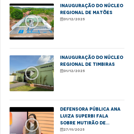
Inauguração do Núcleo
Regional de Matões
play_circle_outline
01/12/2025
Inauguração do Núcleo
Regional de Timbiras
play_circle_outline
01/12/2025
Defensora pública Ana
Luiza Superbi fala
play_circle_outline
sobre mutirão de
atendimentos para
27/11/2025