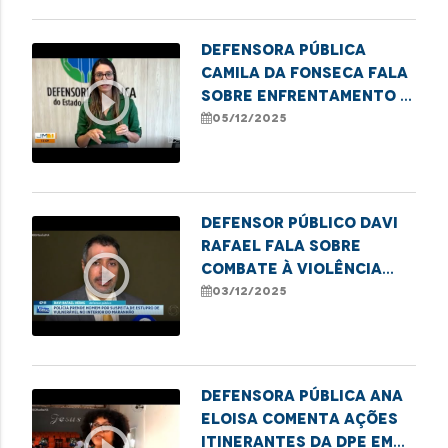
Defensora Pública
Camila da Fonseca fala
play_circle_outline
sobre enfrentamento à
pornografia infantil
05/12/2025
Defensor Público Davi
Rafael fala sobre
play_circle_outline
combate à violência
contra crianças e
03/12/2025
adolescentes
Defensora pública Ana
Eloisa comenta ações
itinerantes da DPE em