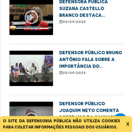
Defensora pública
Suzana Castello
play_circle_outline
Branco destaca
programa de justiça
09/09/2025
restaurativa para
acolher mulheres
vulneráveis e reduzir
reincidência no sistema
Defensor público Bruno
Antônio fala sobre a
play_circle_outline
importância do
posicionamento
05/09/2025
masculino no
enfrentamento às
violências de gênero,
na TV IFMA
Defensor público
Joaquim Neto comenta
play_circle_outline
sobre uso da Cannabis
O site da Defensoria Pública não utiliza cookies
medicinal
X
04/09/2025
para coletar informações pessoais dos usuários.