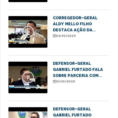
Corregedor-Geral
Aldy Mello Filho
play_circle_outline
destaca ação da
Defensoria em evento
02/10/2025
pelo Dia Internacional
de Valorização da
Pessoa Idosa
Defensor-geral
Gabriel Furtado fala
play_circle_outline
sobre parceria com
IEMA em projeto
01/10/2025
sustentável
Defensor-geral
Gabriel Furtado