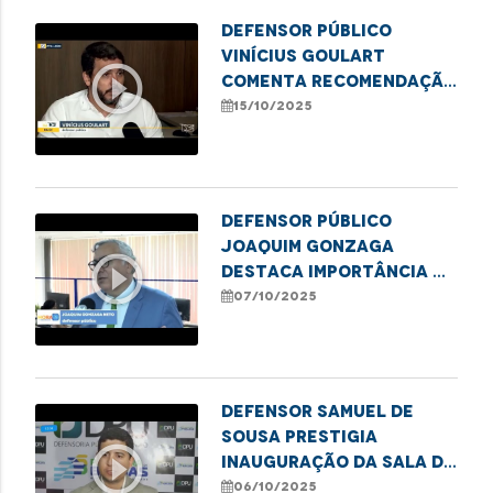
Defensor público
Vinícius Goulart
play_circle_outline
comenta recomendação
da Defensoria por mais
15/10/2025
transparência e
agilidade no SUS
Defensor público
Joaquim Gonzaga
play_circle_outline
destaca importância da
denúncia na proteção
07/10/2025
de meninas e
adolescentes
Defensor Samuel de
Sousa prestigia
play_circle_outline
inauguração da sala da
DPU em Balsas
06/10/2025