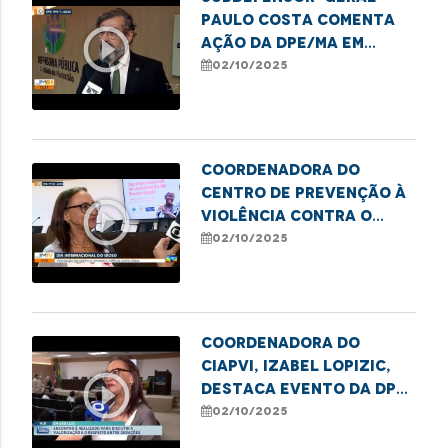
Paulo Costa comenta
play_circle_outline
ação da DPE/MA em
alusão ao Dia da
02/10/2025
Pessoa Idosa
Coordenadora do
Centro de Prevenção à
play_circle_outline
Violência contra o
Idoso da DPE/MA, Isabel
02/10/2025
Lopizic, destaca
direitos e deveres da
pessoa idosa
Coordenadora do
CIAPVI, Izabel Lopizic,
play_circle_outline
destaca evento da DPE
em alusão ao Dia da
02/10/2025
Pessoa Idosa