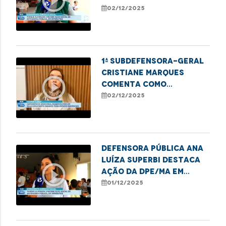
play_circle_outline
Imperatriz
02/12/2025
1ª subdefensora-geral
Cristiane Marques
play_circle_outline
comenta como
dependência emocional
02/12/2025
e financeira impedem
denúncias de violência
Defensora Pública Ana
Luíza Superbi destaca
play_circle_outline
ação da DPE/MA em
Imperatriz em defesa
01/12/2025
das mulheres