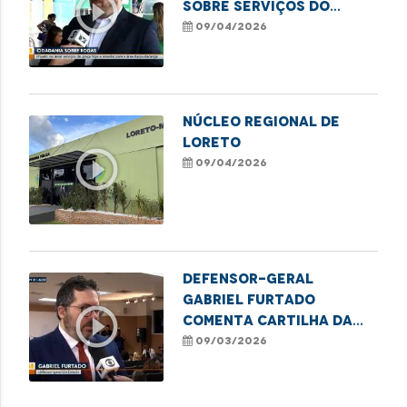
play_circle_outline
sobre serviços do
Cidadania Sobre Rodas
09/04/2026
no Itaqui-Bacanga
Núcleo Regional de
Loreto
play_circle_outline
09/04/2026
Defensor-geral
Gabriel Furtado
play_circle_outline
comenta cartilha da
DPE/MA sobre educação
09/03/2026
financeira para
mulheres