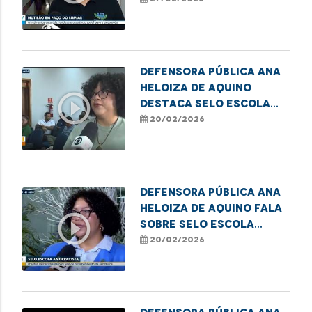
situação de
vulnerabilidade em
Paço do Lumiar
Defensora Pública Ana
Heloiza de Aquino
play_circle_outline
destaca Selo Escola
Antirracista em
20/02/2026
Imperatriz
Defensora Pública Ana
Heloiza de Aquino fala
play_circle_outline
sobre Selo Escola
Antirracista em
20/02/2026
Imperatriz