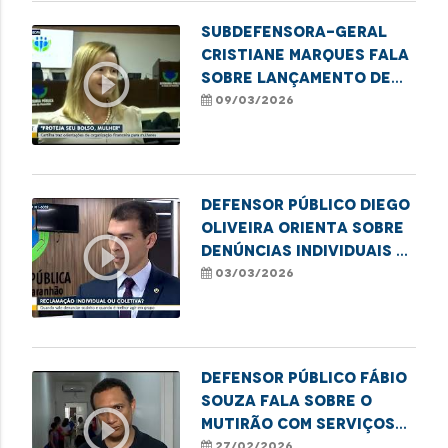
Subdefensora-geral
Cristiane Marques fala
play_circle_outline
sobre lançamento de
cartilha financeira
09/03/2026
para mulheres
Defensor público Diego
Oliveira orienta sobre
play_circle_outline
denúncias individuais e
coletivas
03/03/2026
Defensor Público Fábio
Souza fala sobre o
play_circle_outline
mutirão com serviços
para moradores em
27/02/2026