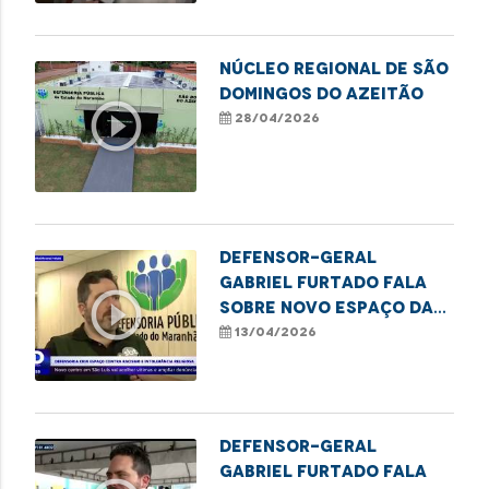
Núcleo Regional de São
Domingos do Azeitão
play_circle_outline
28/04/2026
Defensor-geral
Gabriel Furtado fala
play_circle_outline
sobre novo espaço da
DPE/MA para acolher
13/04/2026
vítimas de racismo
Defensor-Geral
Gabriel Furtado fala