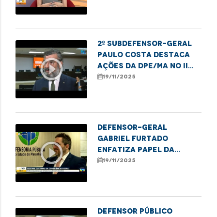
mulheres em Imperatriz
2º subdefensor-geral
Paulo Costa destaca
play_circle_outline
ações da DPE/MA no II
Festival da Consciência
19/11/2025
Negra
Defensor-geral
Gabriel Furtado
play_circle_outline
enfatiza papel da
DPE/MA no II Festival da
19/11/2025
Consciência Negra
Defensor público