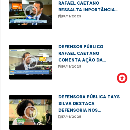
Rafael Caetano
play_circle_outline
ressalta importância
do II Festival Cultural
19/11/2025
da Consciência Negra
Defensor público
Rafael Caetano
play_circle_outline
comenta ação da
DPE/MA no II Festival da
19/11/2025
Consciência Negra
Defensora pública Tays
Silva destaca
play_circle_outline
Defensoria nos
Babaçuais durante a
17/11/2025
COP30