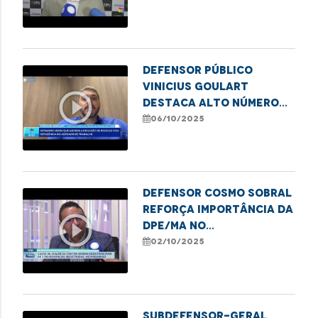
Defensor público
Vinicius Goulart
play_circle_outline
destaca alto número
de atendimentos a
06/10/2025
idosos pela DPE/MA
Defensor Cosmo Sobral
reforça importância da
play_circle_outline
DPE/MA no
enfrentamento à
02/10/2025
violência contra
idosos
Subdefensor-geral