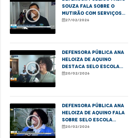
Souza fala sobre o
play_circle_outline
mutirão com serviços
para moradores em
27/02/2026
situação de
vulnerabilidade em
Paço do Lumiar
Defensora Pública Ana
Heloiza de Aquino
play_circle_outline
destaca Selo Escola
Antirracista em
20/02/2026
Imperatriz
Defensora Pública Ana
Heloiza de Aquino fala
play_circle_outline
sobre Selo Escola
Antirracista em
20/02/2026
Imperatriz