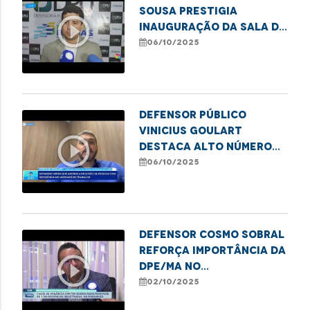
Sousa prestigia
play_circle_outline
inauguração da sala da
DPU em Balsas
06/10/2025
Defensor público
Vinicius Goulart
play_circle_outline
destaca alto número
de atendimentos a
06/10/2025
idosos pela DPE/MA
Defensor Cosmo Sobral
reforça importância da
play_circle_outline
DPE/MA no
enfrentamento à
02/10/2025
violência contra