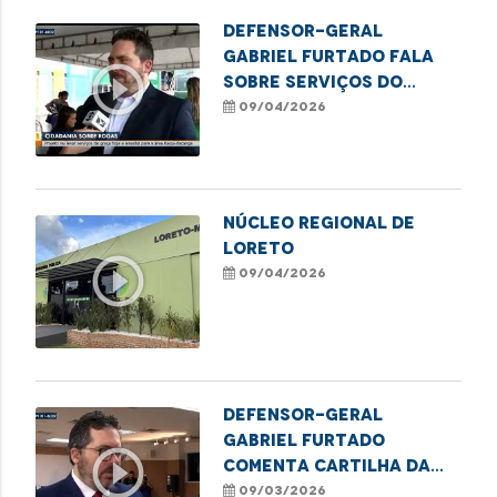
Defensor-Geral
Gabriel Furtado fala
play_circle_outline
sobre serviços do
Cidadania Sobre Rodas
09/04/2026
no Itaqui-Bacanga
Núcleo Regional de
Loreto
play_circle_outline
09/04/2026
Defensor-geral
Gabriel Furtado
play_circle_outline
comenta cartilha da
DPE/MA sobre educação
09/03/2026