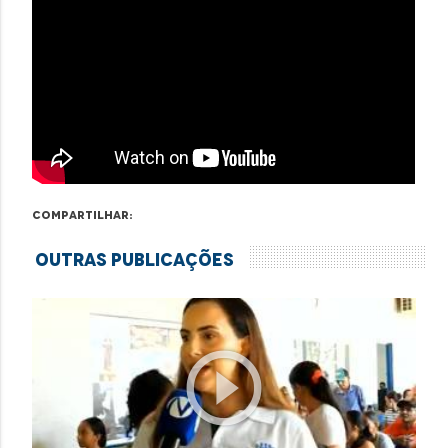
Compartilhar:
Outras Publicações
play_circle_outline