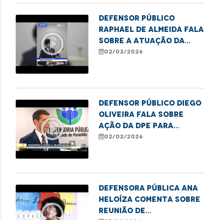
Defensor Público
Raphael de Almeida fala
play_circle_outline
sobre a atuação da
Defensoria no Núcleo
02/02/2026
Regional de Balsas
Defensor Público Diego
Oliveira fala sobre
play_circle_outline
ação da DPE para
renegociação de dívida.
02/02/2026
Defensora Pública Ana
Heloíza comenta sobre
play_circle_outline
reunião de