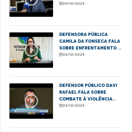
contra idosos no
09/12/2025
estado
Defensora Pública
Camila da Fonseca fala
play_circle_outline
sobre enfrentamento à
pornografia infantil
05/12/2025
Defensor Público Davi
Rafael fala sobre
play_circle_outline
combate à violência
contra crianças e
03/12/2025
adolescentes