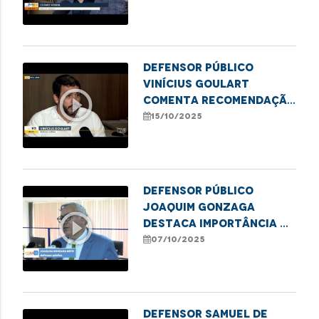
da cannabis
Defensor público
Vinícius Goulart
play_circle_outline
comenta recomendação
da Defensoria por mais
15/10/2025
transparência e
agilidade no SUS
Defensor público
Joaquim Gonzaga
play_circle_outline
destaca importância da
denúncia na proteção
07/10/2025
de meninas e
adolescentes
Defensor Samuel de