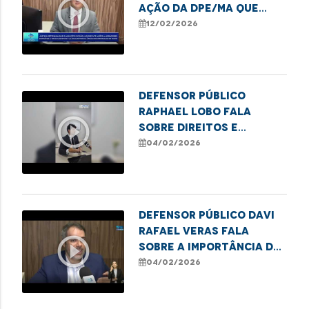
play_circle_outline
ação da DPE/MA que
garante obras e
12/02/2026
melhorias no
Coroadinho
Defensor Público
Raphael Lobo fala
play_circle_outline
sobre direitos e
deveres na pensão
04/02/2026
alimentícia
Defensor público Davi
Rafael Veras fala
play_circle_outline
sobre a importância da
lei Infância e
04/02/2026
Juventude Sem Racismo