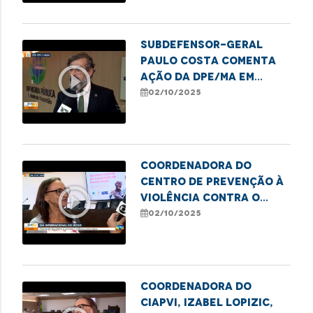
idosos
Subdefensor-geral
Paulo Costa comenta
play_circle_outline
ação da DPE/MA em
alusão ao Dia da
02/10/2025
Pessoa Idosa
Coordenadora do
Centro de Prevenção à
play_circle_outline
Violência contra o
Idoso da DPE/MA, Isabel
02/10/2025
Lopizic, destaca
direitos e deveres da
pessoa idosa
Coordenadora do
CIAPVI, Izabel Lopizic,