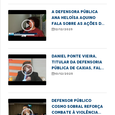
tecnologia.
A defensora pública
Ana Heloísa Aquino
play_circle_outline
fala sobre as ações de
combate ao sub-
12/12/2025
registro realizadas
pela DPE.
Daniel Ponte Vieira,
titular da Defensoria
play_circle_outline
Pública de Caxias, fala
sobre a semana de
10/12/2025
conciliação realizada
no município.
Defensor Público
Cosmo Sobral reforça
play_circle_outline
combate à violência