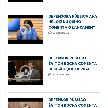
Defensora pública Ana
Heloiza Aquino
play_circle_outline
comenta o lançamento
do Selo Escola
19/02/2026
Antirracista da DPE/MA
Defensor público
Éviton Rocha comenta
play_circle_outline
decisão que obriga
obras emergenciais no
12/02/2026
Coroadinho
Defensor Público
Éviton Rocha comenta