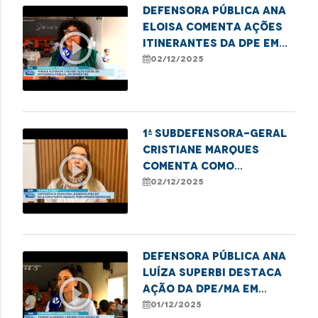
Defensora pública Ana
Eloisa comenta ações
play_circle_outline
itinerantes da DPE em
Imperatriz
02/12/2025
1ª subdefensora-geral
Cristiane Marques
play_circle_outline
comenta como
dependência emocional
02/12/2025
e financeira impedem
denúncias de violência
Defensora Pública Ana
Luíza Superbi destaca
play_circle_outline
ação da DPE/MA em
Imperatriz em defesa
01/12/2025