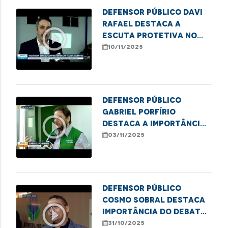
Defensor Público Davi
Rafael destaca a
play_circle_outline
escuta protetiva no
combate à violência
10/11/2025
infantil
Defensor público
Gabriel Porfírio
play_circle_outline
destaca a importância
da Semana Nacional da
03/11/2025
conciliação
Defensor público
Cosmo Sobral destaca
play_circle_outline
importância do debate
sobre o uso medicinal
31/10/2025