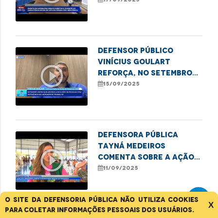
capacitismo em
Imperatriz
Defensor Público
Vinícius Goulart
play_circle_outline
reforça, no Setembro
Verde, a importância da
15/09/2025
inclusão de Pessoas
com Deficiência no
mercado de trabalho
Defensora Pública
Tayná Medeiros
play_circle_outline
comenta sobre a ação
da Carreta MARADEFS
11/09/2025
no polo Coroadinho
O site da Defensoria Pública não utiliza cookies
X
para coletar informações pessoais dos usuários.