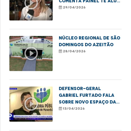
play_circle_outline
comenta painel Te Alui,
Mulher sobre inclusão
29/04/2026
feminina
Núcleo Regional de São
Domingos do Azeitão
play_circle_outline
28/04/2026
Defensor-geral
Gabriel Furtado fala
play_circle_outline
sobre novo espaço da
DPE/MA para acolher
13/04/2026
vítimas de racismo