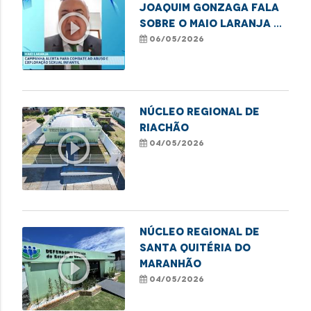
Joaquim Gonzaga fala
play_circle_outline
sobre o Maio Laranja e
o combate ao abuso
06/05/2026
infantil
NÚCLEO REGIONAL DE
RIACHÃO
play_circle_outline
04/05/2026
NÚCLEO REGIONAL DE
SANTA QUITÉRIA DO
play_circle_outline
MARANHÃO
04/05/2026