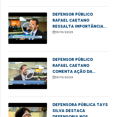
Defensor público
Rafael Caetano
play_circle_outline
ressalta importância
do II Festival Cultural
19/11/2025
da Consciência Negra
Defensor público
Rafael Caetano
play_circle_outline
comenta ação da
DPE/MA no II Festival da
19/11/2025
Consciência Negra
Defensora pública Tays
Silva destaca
Defensoria nos