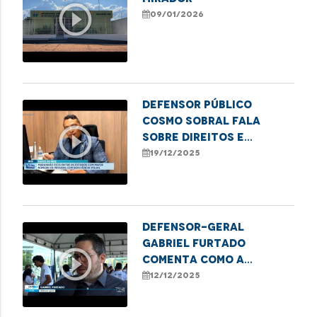
play_circle_outline
09/01/2026
Defensor Público
Cosmo Sobral fala
play_circle_outline
sobre direitos e
desafios das pessoas
19/12/2025
com deficiência visual
no Maranhão
Defensor-geral
Gabriel Furtado
play_circle_outline
comenta como a
Defensoria Pública
12/12/2025
apoia iniciativas que
transformam sucata em