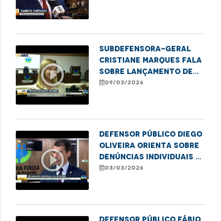
financeira para
mulheres
Subdefensora-geral
Cristiane Marques fala
play_circle_outline
sobre lançamento de
cartilha financeira
09/03/2026
para mulheres
Defensor público Diego
Oliveira orienta sobre
play_circle_outline
denúncias individuais e
coletivas
03/03/2026
Defensor Público Fábio