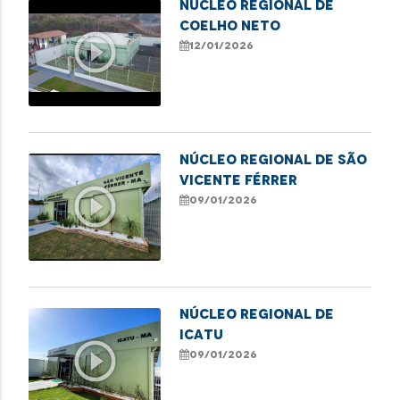
NÚCLEO REGIONAL DE
COELHO NETO
play_circle_outline
12/01/2026
NÚCLEO REGIONAL DE SÃO
VICENTE FÉRRER
play_circle_outline
09/01/2026
NÚCLEO REGIONAL DE
ICATU
play_circle_outline
09/01/2026