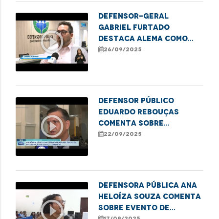
Defensor-geral
Gabriel Furtado
play_circle_outline
destaca Alema como
finalista do Prêmio
26/09/2025
ADPEMA
Defensor Público
Eduardo Rebouças
play_circle_outline
comenta sobre
audiência na Câmara
22/09/2025
que discutiu a situação
da feira do Anjo da
Guarda
Defensora pública Ana
Heloíza Souza comenta
play_circle_outline
sobre evento de
combate ao
17/09/2025