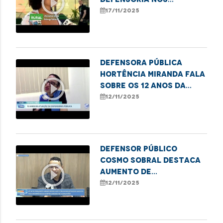
play_circle_outline
Babaçuais durante a
17/11/2025
COP30
Defensora Pública
Hortência Miranda fala
play_circle_outline
sobre os 12 anos da
DPE/MA em Santa Inês
12/11/2025
Defensor Público
Cosmo Sobral destaca
play_circle_outline
aumento de
atendimentos por
12/11/2025
violência contra
idosos na DPE/MA