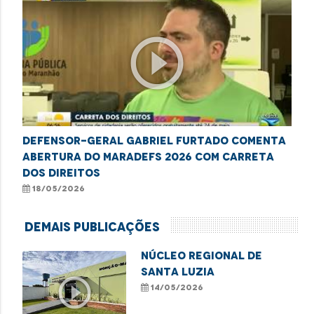
play_circle_outline
Defensor-geral Gabriel Furtado comenta
abertura do MaraDefs 2026 com Carreta
dos Direitos
18/05/2026
Demais Publicações
NÚCLEO REGIONAL DE
SANTA LUZIA
play_circle_outline
14/05/2026