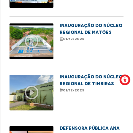
das mulheres
Inauguração do Núcleo
Regional de Matões
play_circle_outline
01/12/2025
Inauguração do Núcleo
Regional de Timbiras
play_circle_outline
01/12/2025
Defensora pública Ana