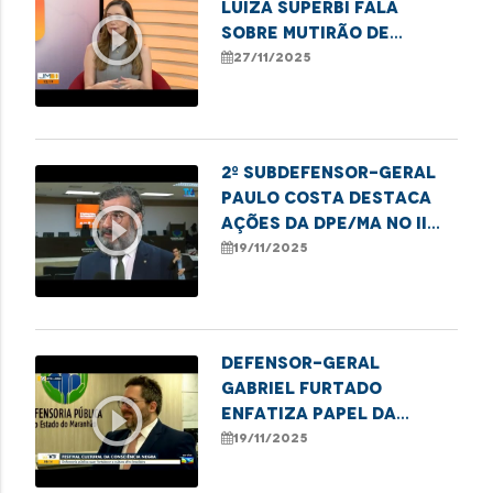
Luiza Superbi fala
play_circle_outline
sobre mutirão de
atendimentos para
27/11/2025
mulheres em Imperatriz
2º subdefensor-geral
Paulo Costa destaca
play_circle_outline
ações da DPE/MA no II
Festival da Consciência
19/11/2025
Negra
Defensor-geral
Gabriel Furtado
play_circle_outline
enfatiza papel da
DPE/MA no II Festival da
19/11/2025
Consciência Negra