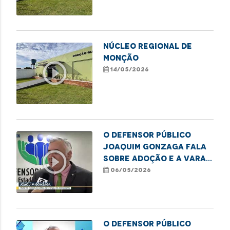
NÚCLEO REGIONAL DE
MONÇÃO
play_circle_outline
14/05/2026
O defensor público
Joaquim Gonzaga fala
play_circle_outline
sobre adoção e a Vara
da Infância e Juventude
06/05/2026
O defensor público