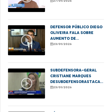
representantes da
27/01/2026
Rede de Proteção à
Pessoa Idosa em
Imperatriz
Defensor Público Diego
Oliveira fala sobre
play_circle_outline
aumento de
inadimplência que
23/01/2026
atinge adultos no
estado
Subdefensora-Geral
Cristiane Marques
play_circle_outline
deSubdefensorastaca
Defensoria Protetiva
23/01/2026
no combate à violência
contra mulheres