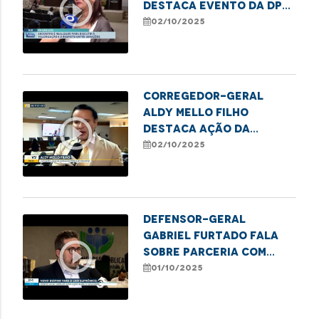
play_circle_outline
destaca evento da DPE
em alusão ao Dia da
02/10/2025
Pessoa Idosa
Corregedor-Geral
Aldy Mello Filho
play_circle_outline
destaca ação da
Defensoria em evento
02/10/2025
pelo Dia Internacional
de Valorização da
Pessoa Idosa
Defensor-geral
Gabriel Furtado fala
play_circle_outline
sobre parceria com
IEMA em projeto
01/10/2025
sustentável