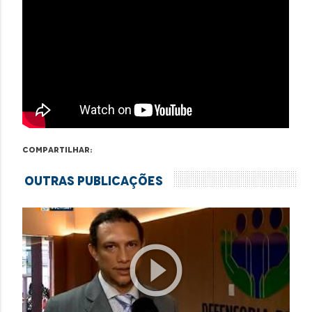
Compartilhar:
Outras Publicações
play_circle_outline