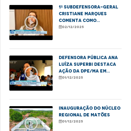
1ª subdefensora-geral
Cristiane Marques
play_circle_outline
comenta como
dependência emocional
02/12/2025
e financeira impedem
denúncias de violência
Defensora Pública Ana
Luíza Superbi destaca
play_circle_outline
ação da DPE/MA em
Imperatriz em defesa
01/12/2025
das mulheres
Inauguração do Núcleo
Regional de Matões
play_circle_outline
01/12/2025