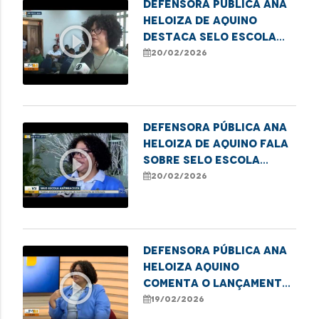
Defensora Pública Ana
Heloiza de Aquino
play_circle_outline
destaca Selo Escola
Antirracista em
20/02/2026
Imperatriz
Defensora Pública Ana
Heloiza de Aquino fala
play_circle_outline
sobre Selo Escola
Antirracista em
20/02/2026
Imperatriz
Defensora pública Ana
Heloiza Aquino
play_circle_outline
comenta o lançamento
do Selo Escola
19/02/2026
Antirracista da DPE/MA