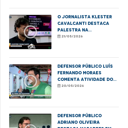
mulheres trans a
banheiros femininos
O jornalista Klester
Cavalcanti destaca
play_circle_outline
palestra na
programação do
21/05/2026
MaraDefs 2026
Defensor Público Luís
Fernando Moraes
play_circle_outline
comenta atividade do
MaraDefs em Balsas
20/05/2026
Defensor Público
Adriano Oliveira