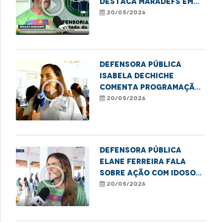
play_circle_outline
destaca MaraDefs em
Imperatriz
20/05/2026
Defensora Pública
Isabela Dechiche
play_circle_outline
comenta programação
do MaraDefs em
20/05/2026
Imperatriz
Defensora Pública
Elane Ferreira fala
play_circle_outline
sobre ação com idosos
do MaraDefs em Balsas
20/05/2026