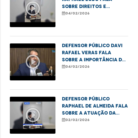
play_circle_outline
sobre direitos e
deveres na pensão
04/02/2026
alimentícia
Defensor público Davi
Rafael Veras fala
play_circle_outline
sobre a importância da
lei Infância e
04/02/2026
Juventude Sem Racismo
Defensor Público
Raphael de Almeida fala
play_circle_outline
sobre a atuação da
Defensoria no Núcleo
02/02/2026
Regional de Balsas