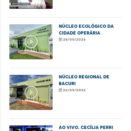
gestão
NÚCLEO ECOLÓGICO DA
CIDADE OPERÁRIA
play_circle_outline
28/05/2026
NÚCLEO REGIONAL DE
BACURI
play_circle_outline
26/05/2026
Ao vivo, Cecília Perri