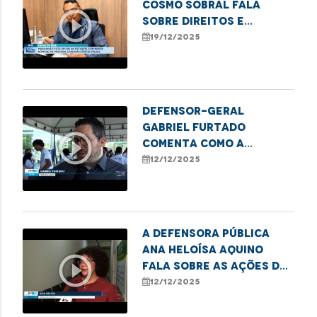
Cosmo Sobral fala
play_circle_outline
sobre direitos e
desafios das pessoas
19/12/2025
com deficiência visual
no Maranhão
Defensor-geral
Gabriel Furtado
play_circle_outline
comenta como a
Defensoria Pública
12/12/2025
apoia iniciativas que
transformam sucata em
tecnologia.
A defensora pública
Ana Heloísa Aquino
play_circle_outline
fala sobre as ações de
combate ao sub-
12/12/2025
registro realizadas
pela DPE.