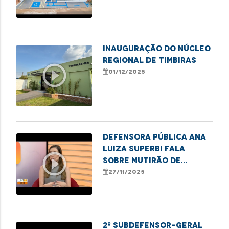
Inauguração do Núcleo
Regional de Timbiras
play_circle_outline
01/12/2025
Defensora pública Ana
Luiza Superbi fala
play_circle_outline
sobre mutirão de
atendimentos para
27/11/2025
mulheres em Imperatriz
2º subdefensor-geral