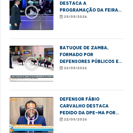
destaca a
play_circle_outline
programação da Feira
Cultural MARADEFS
25/05/2026
promovida pela DPE-MA
no MA!
Batuque de Zamba,
formado por
play_circle_outline
defensores públicos e
servidores, toca no
22/05/2026
encerramento do
Maradefs.
Defensor Fábio
Carvalho destaca
play_circle_outline
pedido da DPE-MA por
suspensão da lei que
22/05/2026
proíbe o acesso de