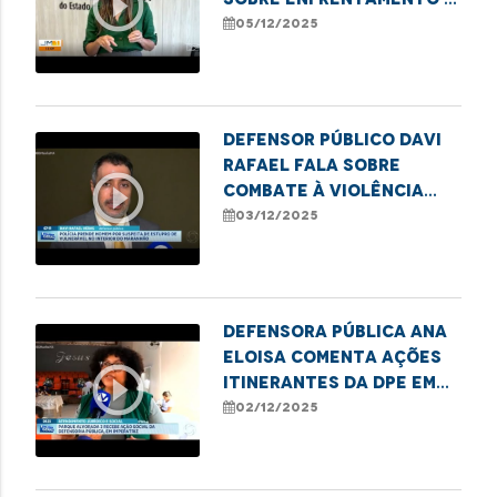
play_circle_outline
pornografia infantil
05/12/2025
Defensor Público Davi
Rafael fala sobre
play_circle_outline
combate à violência
contra crianças e
03/12/2025
adolescentes
Defensora pública Ana
Eloisa comenta ações
play_circle_outline
itinerantes da DPE em
Imperatriz
02/12/2025