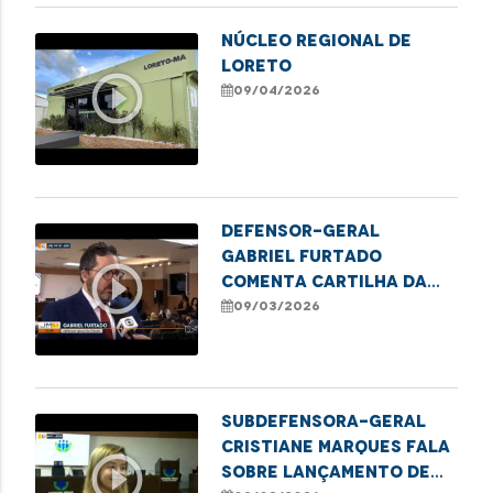
Núcleo Regional de
Loreto
play_circle_outline
09/04/2026
Defensor-geral
Gabriel Furtado
play_circle_outline
comenta cartilha da
DPE/MA sobre educação
09/03/2026
financeira para
mulheres
Subdefensora-geral
Cristiane Marques fala
play_circle_outline
sobre lançamento de