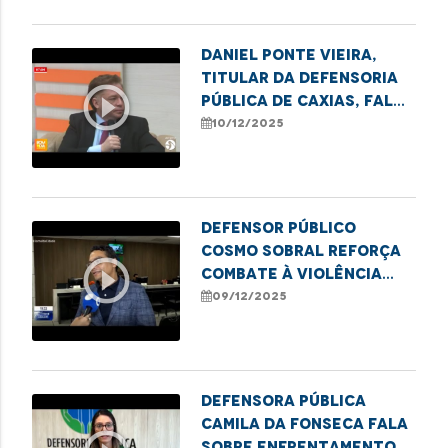
Daniel Ponte Vieira,
titular da Defensoria
play_circle_outline
Pública de Caxias, fala
sobre a semana de
10/12/2025
conciliação realizada
no município.
Defensor Público
Cosmo Sobral reforça
play_circle_outline
combate à violência
contra idosos no
09/12/2025
estado
Defensora Pública
Camila da Fonseca fala
sobre enfrentamento à