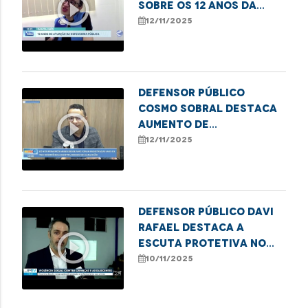
play_circle_outline
sobre os 12 anos da
DPE/MA em Santa Inês
12/11/2025
Defensor Público
Cosmo Sobral destaca
play_circle_outline
aumento de
atendimentos por
12/11/2025
violência contra
idosos na DPE/MA
Defensor Público Davi
Rafael destaca a
play_circle_outline
escuta protetiva no
combate à violência
10/11/2025
infantil