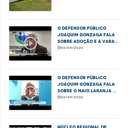
O defensor público
Joaquim Gonzaga fala
play_circle_outline
sobre adoção e a Vara
da Infância e Juventude
06/05/2026
O defensor público
Joaquim Gonzaga fala
play_circle_outline
sobre o Maio Laranja e
o combate ao abuso
06/05/2026
infantil
NÚCLEO REGIONAL DE