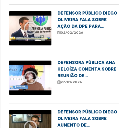
Defensor Público Diego
Oliveira fala sobre
play_circle_outline
ação da DPE para
renegociação de dívida.
02/02/2026
Defensora Pública Ana
Heloíza comenta sobre
play_circle_outline
reunião de
representantes da
27/01/2026
Rede de Proteção à
Pessoa Idosa em
Imperatriz
Defensor Público Diego
Oliveira fala sobre
play_circle_outline
aumento de