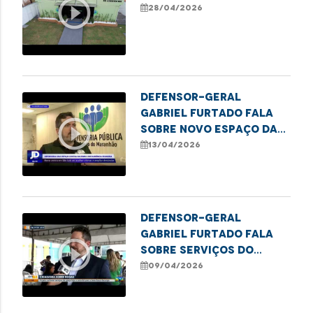
play_circle_outline
28/04/2026
Defensor-geral
Gabriel Furtado fala
play_circle_outline
sobre novo espaço da
DPE/MA para acolher
13/04/2026
vítimas de racismo
Defensor-Geral
Gabriel Furtado fala
play_circle_outline
sobre serviços do
Cidadania Sobre Rodas
09/04/2026
no Itaqui-Bacanga