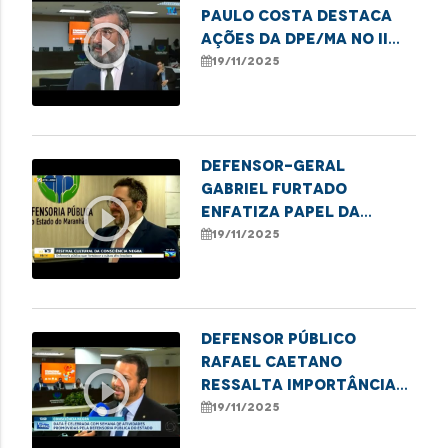
Paulo Costa destaca
play_circle_outline
ações da DPE/MA no II
Festival da Consciência
19/11/2025
Negra
Defensor-geral
Gabriel Furtado
play_circle_outline
enfatiza papel da
DPE/MA no II Festival da
19/11/2025
Consciência Negra
Defensor público
Rafael Caetano
play_circle_outline
ressalta importância
do II Festival Cultural
19/11/2025
da Consciência Negra