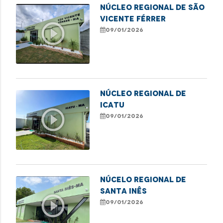
NÚCLEO REGIONAL DE SÃO
VICENTE FÉRRER
play_circle_outline
09/01/2026
NÚCLEO REGIONAL DE
ICATU
play_circle_outline
09/01/2026
NÚCELO REGIONAL DE
SANTA INÊS
play_circle_outline
09/01/2026