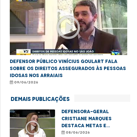
play_circle_outline
Defensor público Vinícius Goulart fala
sobre os direitos assegurados às pessoas
idosas nos arraiais
09/06/2026
Demais Publicações
Defensora-geral
Cristiane Marques
play_circle_outline
destaca metas e
perspectivas da nova
08/06/2026