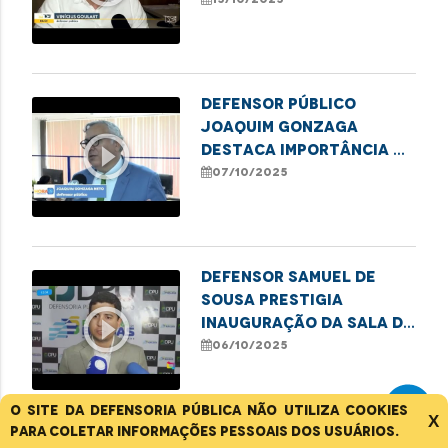
transparência e
agilidade no SUS
Defensor público
Joaquim Gonzaga
play_circle_outline
destaca importância da
denúncia na proteção
07/10/2025
de meninas e
adolescentes
Defensor Samuel de
Sousa prestigia
play_circle_outline
inauguração da sala da
DPU em Balsas
06/10/2025
O site da Defensoria Pública não utiliza cookies
X
para coletar informações pessoais dos usuários.