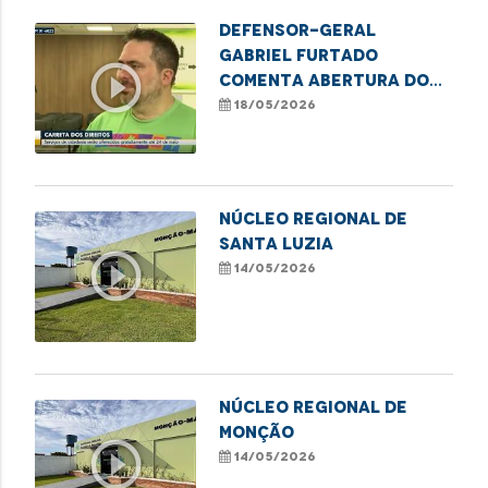
Defensor-geral
Gabriel Furtado
play_circle_outline
comenta abertura do
MaraDefs 2026 com
18/05/2026
Carreta dos Direitos
NÚCLEO REGIONAL DE
SANTA LUZIA
play_circle_outline
14/05/2026
NÚCLEO REGIONAL DE
MONÇÃO
play_circle_outline
14/05/2026