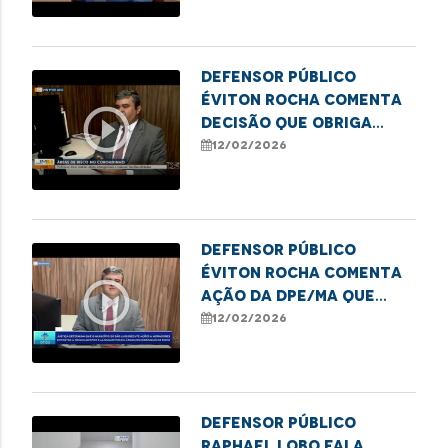
Defensor público
Éviton Rocha comenta
play_circle_outline
decisão que obriga
obras emergenciais no
12/02/2026
Coroadinho
Defensor Público
Éviton Rocha comenta
play_circle_outline
ação da DPE/MA que
garante obras e
12/02/2026
melhorias no
Coroadinho
Defensor Público
Raphael Lobo fala