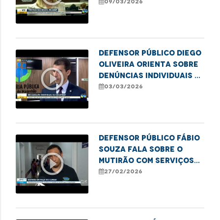
cartilha financeira
09/03/2026
para mulheres
Defensor público Diego
Oliveira orienta sobre
play_circle_outline
denúncias individuais e
coletivas
03/03/2026
Defensor Público Fábio
Souza fala sobre o
play_circle_outline
mutirão com serviços
para moradores em
27/02/2026
situação de
vulnerabilidade em
Paço do Lumiar