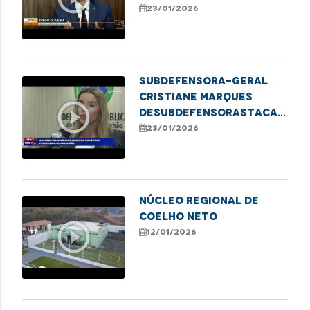
inadimplência que
23/01/2026
atinge adultos no
estado
Subdefensora-Geral
Cristiane Marques
play_circle_outline
deSubdefensorastaca
Defensoria Protetiva
23/01/2026
no combate à violência
contra mulheres
NÚCLEO REGIONAL DE
COELHO NETO
play_circle_outline
12/01/2026