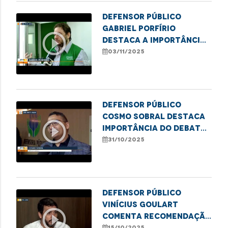
Defensor público
Gabriel Porfírio
play_circle_outline
destaca a importância
da Semana Nacional da
03/11/2025
conciliação
Defensor público
Cosmo Sobral destaca
play_circle_outline
importância do debate
sobre o uso medicinal
31/10/2025
da cannabis
Defensor público
Vinícius Goulart
play_circle_outline
comenta recomendação
da Defensoria por mais
15/10/2025