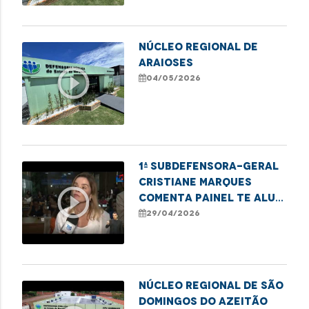
NÚCLEO REGIONAL DE
ARAIOSES
play_circle_outline
04/05/2026
1ª subdefensora-geral
Cristiane Marques
play_circle_outline
comenta painel Te Alui,
Mulher sobre inclusão
29/04/2026
feminina
Núcleo Regional de São
Domingos do Azeitão