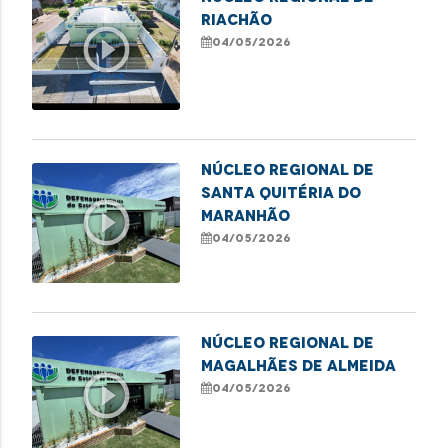
RIACHÃO
play_circle_outline
04/05/2026
NÚCLEO REGIONAL DE
SANTA QUITÉRIA DO
play_circle_outline
MARANHÃO
04/05/2026
NÚCLEO REGIONAL DE
MAGALHÃES DE ALMEIDA
play_circle_outline
04/05/2026