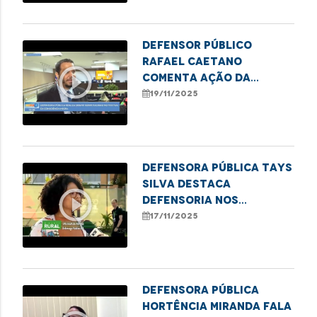
Defensor público
Rafael Caetano
play_circle_outline
comenta ação da
DPE/MA no II Festival da
19/11/2025
Consciência Negra
Defensora pública Tays
Silva destaca
play_circle_outline
Defensoria nos
Babaçuais durante a
17/11/2025
COP30
Defensora Pública
Hortência Miranda fala