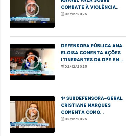
Rafael fala sobre
play_circle_outline
combate à violência
contra crianças e
03/12/2025
adolescentes
Defensora pública Ana
Eloisa comenta ações
play_circle_outline
itinerantes da DPE em
Imperatriz
02/12/2025
1ª subdefensora-geral
Cristiane Marques
play_circle_outline
comenta como
dependência emocional
02/12/2025
e financeira impedem
denúncias de violência