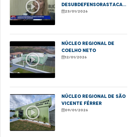
play_circle_outline
deSubdefensorastaca
Defensoria Protetiva
23/01/2026
no combate à violência
contra mulheres
NÚCLEO REGIONAL DE
COELHO NETO
play_circle_outline
12/01/2026
NÚCLEO REGIONAL DE SÃO
VICENTE FÉRRER
play_circle_outline
09/01/2026