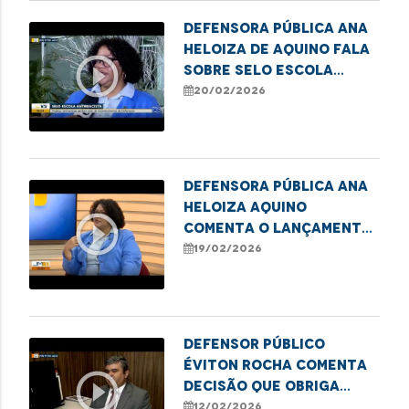
Defensora Pública Ana
Heloiza de Aquino fala
play_circle_outline
sobre Selo Escola
Antirracista em
20/02/2026
Imperatriz
Defensora pública Ana
Heloiza Aquino
play_circle_outline
comenta o lançamento
do Selo Escola
19/02/2026
Antirracista da DPE/MA
Defensor público
Éviton Rocha comenta
play_circle_outline
decisão que obriga
obras emergenciais no
12/02/2026