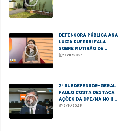
Defensora pública Ana
Luiza Superbi fala
play_circle_outline
sobre mutirão de
atendimentos para
27/11/2025
mulheres em Imperatriz
2º subdefensor-geral
Paulo Costa destaca
play_circle_outline
ações da DPE/MA no II
Festival da Consciência
19/11/2025
Negra