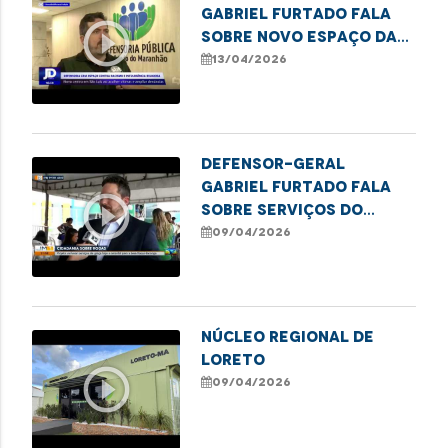
Gabriel Furtado fala
play_circle_outline
sobre novo espaço da
DPE/MA para acolher
13/04/2026
vítimas de racismo
Defensor-Geral
Gabriel Furtado fala
play_circle_outline
sobre serviços do
Cidadania Sobre Rodas
09/04/2026
no Itaqui-Bacanga
Núcleo Regional de
Loreto
play_circle_outline
09/04/2026