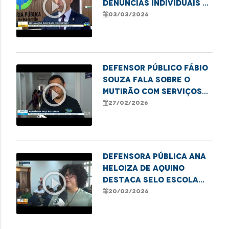
play_circle_outline
denúncias individuais e
coletivas
03/03/2026
Defensor Público Fábio
Souza fala sobre o
play_circle_outline
mutirão com serviços
para moradores em
27/02/2026
situação de
vulnerabilidade em
Paço do Lumiar
Defensora Pública Ana
Heloiza de Aquino
play_circle_outline
destaca Selo Escola
Antirracista em
20/02/2026
Imperatriz