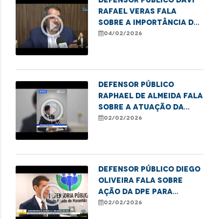
Rafael Veras fala
play_circle_outline
sobre a importância da
lei Infância e
04/02/2026
Juventude Sem Racismo
Defensor Público
Raphael de Almeida fala
play_circle_outline
sobre a atuação da
Defensoria no Núcleo
02/02/2026
Regional de Balsas
Defensor Público Diego
Oliveira fala sobre
play_circle_outline
ação da DPE para
renegociação de dívida.
02/02/2026