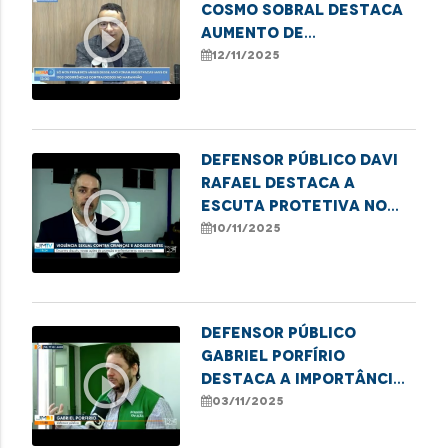
Cosmo Sobral destaca
play_circle_outline
aumento de
atendimentos por
12/11/2025
violência contra
idosos na DPE/MA
Defensor Público Davi
Rafael destaca a
play_circle_outline
escuta protetiva no
combate à violência
10/11/2025
infantil
Defensor público
Gabriel Porfírio
play_circle_outline
destaca a importância
da Semana Nacional da
03/11/2025
conciliação