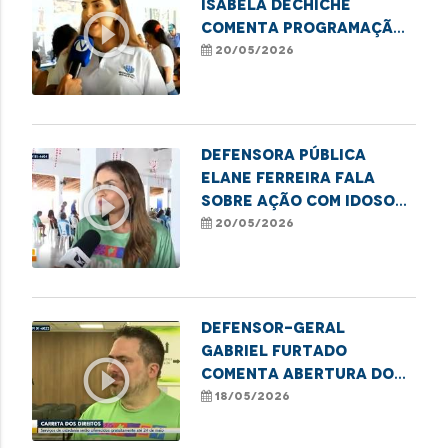
Isabela Dechiche
play_circle_outline
comenta programação
do MaraDefs em
20/05/2026
Imperatriz
Defensora Pública
Elane Ferreira fala
play_circle_outline
sobre ação com idosos
do MaraDefs em Balsas
20/05/2026
Defensor-geral
Gabriel Furtado
play_circle_outline
comenta abertura do
MaraDefs 2026 com
18/05/2026
Carreta dos Direitos