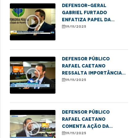
Defensor-geral
Gabriel Furtado
play_circle_outline
enfatiza papel da
DPE/MA no II Festival da
19/11/2025
Consciência Negra
Defensor público
Rafael Caetano
play_circle_outline
ressalta importância
do II Festival Cultural
19/11/2025
da Consciência Negra
Defensor público
Rafael Caetano
play_circle_outline
comenta ação da
DPE/MA no II Festival da
19/11/2025