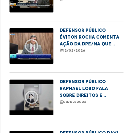
Coroadinho
Defensor Público
Éviton Rocha comenta
play_circle_outline
ação da DPE/MA que
garante obras e
12/02/2026
melhorias no
Coroadinho
Defensor Público
Raphael Lobo fala
play_circle_outline
sobre direitos e
deveres na pensão
04/02/2026
alimentícia
Defensor público Davi