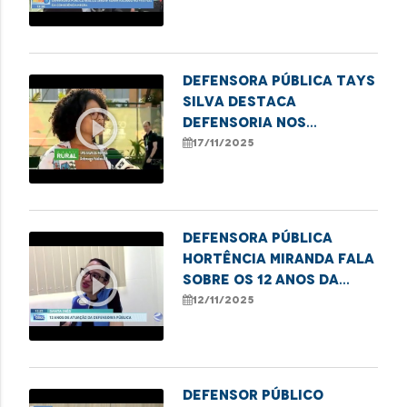
Consciência Negra
Defensora pública Tays
Silva destaca
play_circle_outline
Defensoria nos
Babaçuais durante a
17/11/2025
COP30
Defensora Pública
Hortência Miranda fala
play_circle_outline
sobre os 12 anos da
DPE/MA em Santa Inês
12/11/2025
Defensor Público