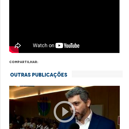
Compartilhar:
Outras Publicações
play_circle_outline