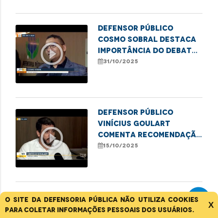
Defensor público
Cosmo Sobral destaca
play_circle_outline
importância do debate
sobre o uso medicinal
31/10/2025
da cannabis
Defensor público
Vinícius Goulart
play_circle_outline
comenta recomendação
da Defensoria por mais
15/10/2025
transparência e
agilidade no SUS
Defensor público
O site da Defensoria Pública não utiliza cookies
X
Joaquim Gonzaga
para coletar informações pessoais dos usuários.