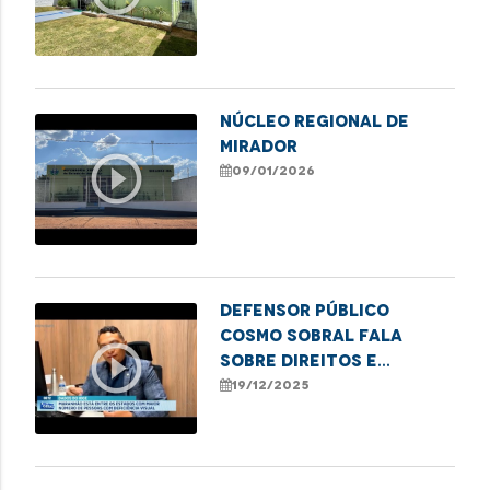
NÚCLEO REGIONAL DE
MIRADOR
play_circle_outline
09/01/2026
Defensor Público
Cosmo Sobral fala
play_circle_outline
sobre direitos e
desafios das pessoas
19/12/2025
com deficiência visual
no Maranhão