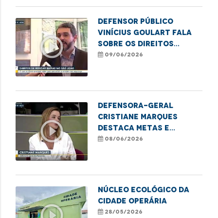
Defensor público
Vinícius Goulart fala
play_circle_outline
sobre os direitos
assegurados às
09/06/2026
pessoas idosas nos
arraiais
Defensora-geral
Cristiane Marques
play_circle_outline
destaca metas e
perspectivas da nova
08/06/2026
gestão
NÚCLEO ECOLÓGICO DA
CIDADE OPERÁRIA
play_circle_outline
28/05/2026