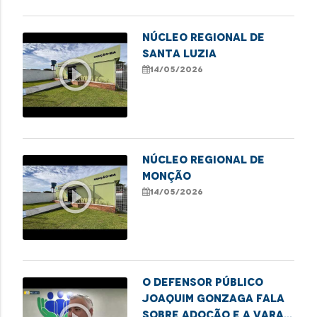
NÚCLEO REGIONAL DE
SANTA LUZIA
play_circle_outline
14/05/2026
NÚCLEO REGIONAL DE
MONÇÃO
play_circle_outline
14/05/2026
O defensor público
Joaquim Gonzaga fala
sobre adoção e a Vara