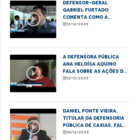
Defensor-geral
Gabriel Furtado
play_circle_outline
comenta como a
Defensoria Pública
12/12/2025
apoia iniciativas que
transformam sucata em
tecnologia.
A defensora pública
Ana Heloísa Aquino
play_circle_outline
fala sobre as ações de
combate ao sub-
12/12/2025
registro realizadas
pela DPE.
Daniel Ponte Vieira,
titular da Defensoria
play_circle_outline
Pública de Caxias, fala
sobre a semana de
10/12/2025
conciliação realizada