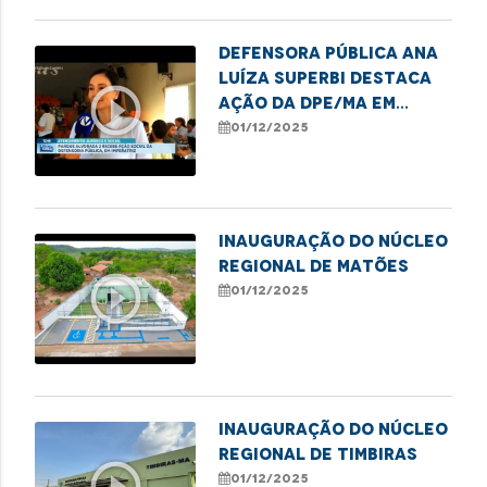
Defensora Pública Ana
Luíza Superbi destaca
play_circle_outline
ação da DPE/MA em
Imperatriz em defesa
01/12/2025
das mulheres
Inauguração do Núcleo
Regional de Matões
play_circle_outline
01/12/2025
Inauguração do Núcleo
Regional de Timbiras
play_circle_outline
01/12/2025