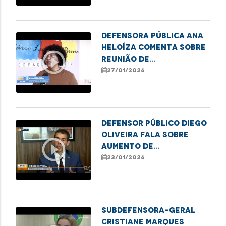
Defensora Pública Ana
Heloíza comenta sobre
play_circle_outline
reunião de
representantes da
27/01/2026
Rede de Proteção à
Pessoa Idosa em
Imperatriz
Defensor Público Diego
Oliveira fala sobre
play_circle_outline
aumento de
inadimplência que
23/01/2026
atinge adultos no
estado
Subdefensora-Geral
Cristiane Marques