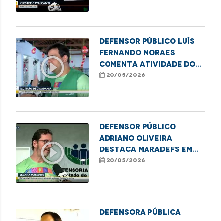
MaraDefs 2026
Defensor Público Luís
Fernando Moraes
play_circle_outline
comenta atividade do
MaraDefs em Balsas
20/05/2026
Defensor Público
Adriano Oliveira
play_circle_outline
destaca MaraDefs em
Imperatriz
20/05/2026
Defensora Pública