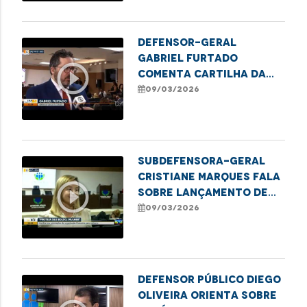
Defensor-geral
Gabriel Furtado
play_circle_outline
comenta cartilha da
DPE/MA sobre educação
09/03/2026
financeira para
mulheres
Subdefensora-geral
Cristiane Marques fala
play_circle_outline
sobre lançamento de
cartilha financeira
09/03/2026
para mulheres
Defensor público Diego
Oliveira orienta sobre