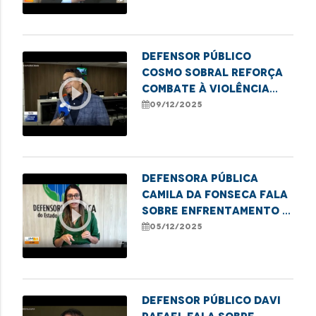
no município.
Defensor Público
Cosmo Sobral reforça
play_circle_outline
combate à violência
contra idosos no
09/12/2025
estado
Defensora Pública
Camila da Fonseca fala
play_circle_outline
sobre enfrentamento à
pornografia infantil
05/12/2025
Defensor Público Davi