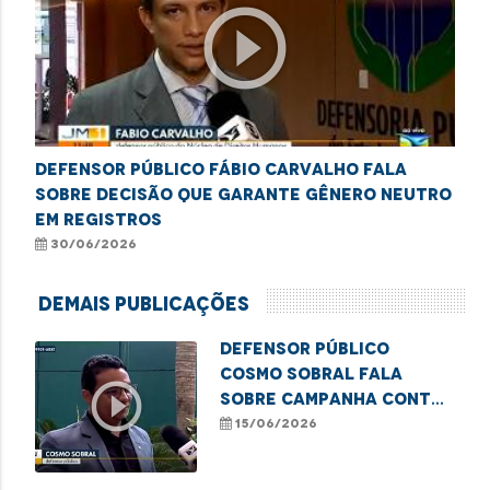
play_circle_outline
Defensor público Fábio Carvalho fala
sobre decisão que garante gênero neutro
em registros
30/06/2026
Demais Publicações
Defensor público
Cosmo Sobral fala
play_circle_outline
sobre campanha contra
violência financeira a
15/06/2026
idosos