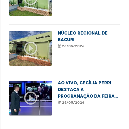
NÚCLEO REGIONAL DE
BACURI
play_circle_outline
26/05/2026
Ao vivo, Cecília Perri
destaca a
play_circle_outline
programação da Feira
Cultural MARADEFS
25/05/2026
promovida pela DPE-MA
no MA!