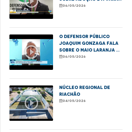
play_circle_outline
da Infância e Juventude
06/05/2026
O defensor público
Joaquim Gonzaga fala
play_circle_outline
sobre o Maio Laranja e
o combate ao abuso
06/05/2026
infantil
NÚCLEO REGIONAL DE
RIACHÃO
play_circle_outline
04/05/2026