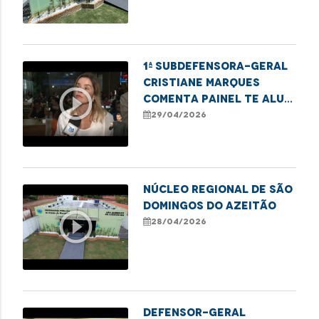
1ª subdefensora-geral
Cristiane Marques
play_circle_outline
comenta painel Te Alui,
Mulher sobre inclusão
29/04/2026
feminina
Núcleo Regional de São
Domingos do Azeitão
play_circle_outline
28/04/2026
Defensor-geral