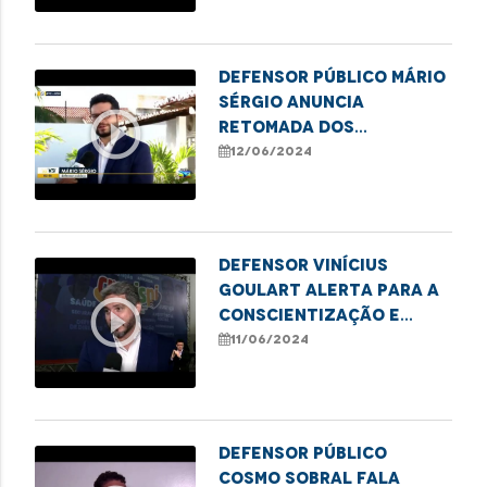
Defensor público Mário
Sérgio anuncia
play_circle_outline
retomada dos
atendimentos
12/06/2024
presenciais em Codó
Defensor Vinícius
Goulart alerta para a
play_circle_outline
conscientização e
combate à violência
11/06/2024
contra a pessoa idosa
Defensor público
Cosmo Sobral fala