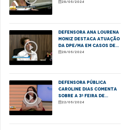
que proíbe
28/05/2024
desqualificação de
vítimas
Defensora Ana Lourena
Moniz destaca atuação
play_circle_outline
da DPE/MA em casos de
adoção
28/05/2024
Defensora pública
Caroline Dias comenta
play_circle_outline
sobre a 3ª Feira de
Empreendedorismo
22/05/2024
LGBTQIAPN+ em
Imperatriz