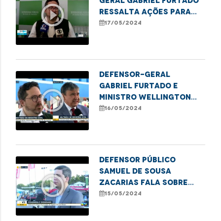
geral Gabriel Furtado
play_circle_outline
ressalta ações para
erradicação do sub-
17/05/2024
registro de nascimento
no Maranhão
Defensor-geral
Gabriel Furtado e
play_circle_outline
Ministro Wellington
Dias destacam ações
16/05/2024
para erradicação do
sub-registro no
Maranhão
Defensor público
Samuel de Sousa
play_circle_outline
Zacarias fala sobre
mutirão de combate ao
15/05/2024
sub-registro em Balsas