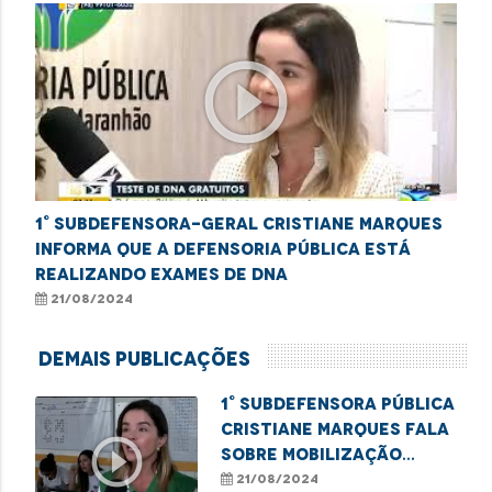
play_circle_outline
1° Subdefensora-geral Cristiane Marques
informa que a Defensoria Pública está
realizando exames de DNA
21/08/2024
Demais Publicações
1° Subdefensora Pública
Cristiane Marques fala
play_circle_outline
sobre mobilização
realizada na Cidade
21/08/2024