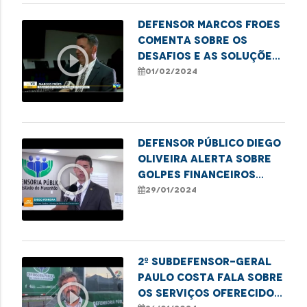
Defensor Marcos Froes
comenta sobre os
play_circle_outline
desafios e as soluções
para combater os
01/02/2024
golpes contra idosos
Defensor público Diego
Oliveira alerta sobre
play_circle_outline
golpes financeiros
contra idosos
29/01/2024
2º Subdefensor-Geral
Paulo Costa fala sobre
play_circle_outline
os serviços oferecidos