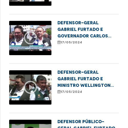
Defensor-geral
Gabriel Furtado e
play_circle_outline
governador Carlos
Brandão apontam
17/05/2024
medidas de combate ao
sub-registro no
Estado
Defensor-geral
Gabriel Furtado e
play_circle_outline
ministro Wellington
Dias celebram Acordo
17/05/2024
de Cooperação Técnica
para ampliação de
ações de registro
público no Estado
Defensor público-