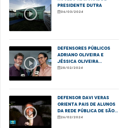
Presidente Dutra
play_circle_outline
06/03/2024
Defensores públicos
Adriano Oliveira e
play_circle_outline
Jéssica Oliveira
destacam campanha
28/02/2024
para emissão de títulos
de eleitor em
Imperatriz
Defensor Davi Veras
orienta pais de alunos
play_circle_outline
da rede pública de São
Luís sobre seus direitos
26/02/2024
à educação