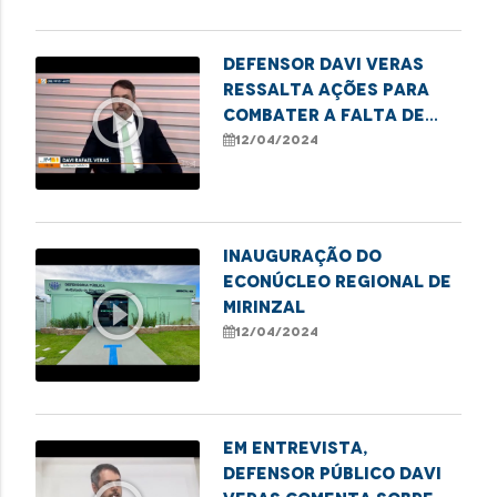
Defensor Davi Veras
ressalta ações para
play_circle_outline
combater a falta de
vagas nas escolas
12/04/2024
públicas de São Luís
Inauguração do
Econúcleo Regional de
play_circle_outline
Mirinzal
12/04/2024
Em entrevista,
defensor público Davi