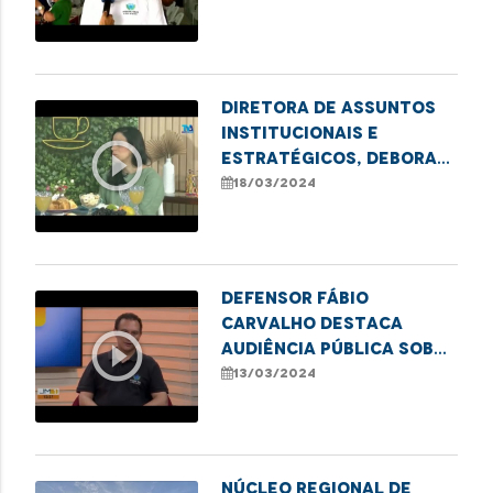
eleitor em Imperatriz
Diretora de Assuntos
Institucionais e
play_circle_outline
Estratégicos, Debora
Alcântara, fala sobre
18/03/2024
o projeto Cidadania
sobre Rodas
Defensor Fábio
Carvalho destaca
play_circle_outline
audiência pública sobre
direitos das pessoas
13/03/2024
com transtorno do
espectro autista em
Imperatriz
Núcleo Regional de