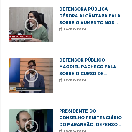
Defensora pública
Débora Alcântara fala
play_circle_outline
sobre o aumento nos
casos de feminicídio.
26/07/2024
Defensor público
Magdiel Pacheco fala
play_circle_outline
sobre o Curso de
Lideranças Populares
22/07/2024
em Imperatriz-MA
Presidente do
Conselho Penitenciário
play_circle_outline
do Maranhão, defensor
Thiago Josino, destaca
25/06/2024