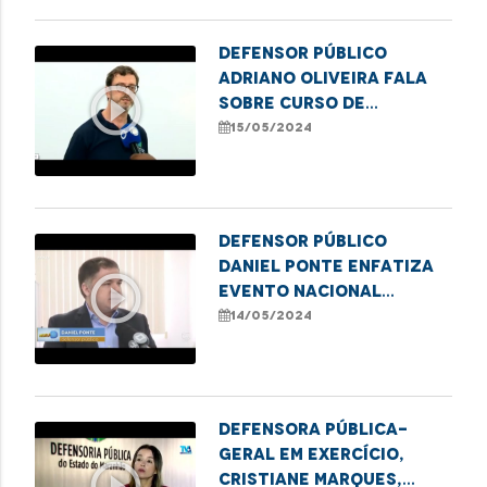
Defensor público
Adriano Oliveira fala
play_circle_outline
sobre curso de
formação de
15/05/2024
lideranças populares
em Imperatriz
Defensor público
Daniel Ponte enfatiza
play_circle_outline
evento nacional
"Direito de Existir" em
14/05/2024
Caxias
Defensora Pública-
Geral em exercício,
play_circle_outline
Cristiane Marques,