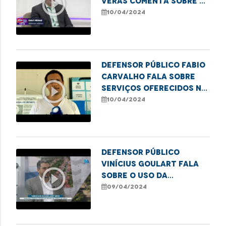
play_circle_outline
Veras comenta sobre a
situação das escolas
10/04/2024
públicas em São Luís
Defensor público Fabio
Carvalho fala sobre
play_circle_outline
serviços oferecidos na
campanha para emissão
10/04/2024
de título de eleitor em
Imperatriz
Defensor público
Vinícius Goulart fala
play_circle_outline
sobre o uso da
cannabis para fins
09/04/2024
medicinais