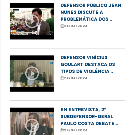
Defensor Público Jean
Nunes discute a
play_circle_outline
problemática dos
conflitos fundiários
24/04/2024
no Maranhão
Defensor Vinícius
Goulart destaca os
play_circle_outline
tipos de violência
contra idosos e ações
24/04/2024
protetivas
Em entrevista, 2º
Subdefensor-Geral
play_circle_outline
Paulo Costa debate
controle e
24/04/2024