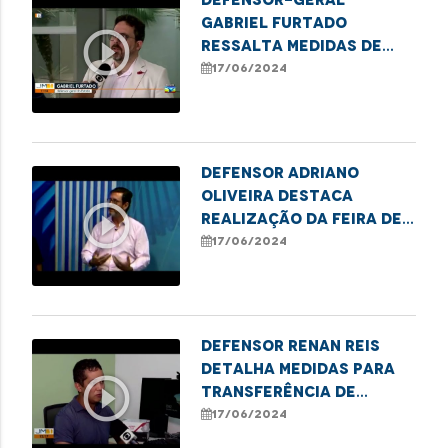
Gabriel Furtado
play_circle_outline
ressalta medidas de
combate à violência
17/06/2024
contra a pessoa Idosa
Defensor Adriano
Oliveira destaca
play_circle_outline
realização da Feira de
Empreendedorismo e do
17/06/2024
mutirão de retificação
de nome e gênero em
Imperatriz
Defensor Renan Reis
detalha medidas para
play_circle_outline
transferência de
paciente renal de Codó
17/06/2024
para São Luis