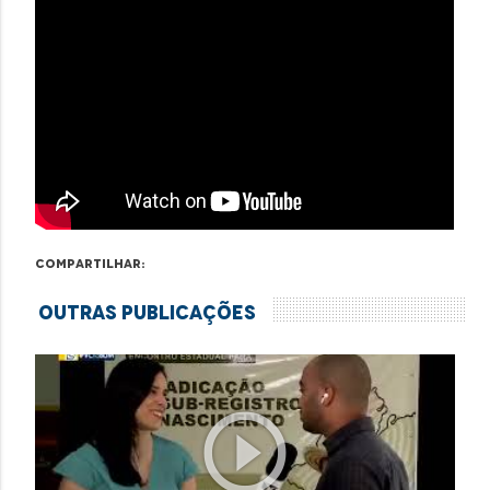
Compartilhar:
Outras Publicações
play_circle_outline