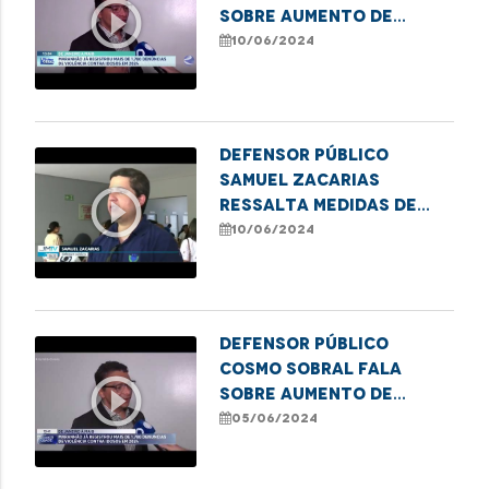
play_circle_outline
sobre aumento de
casos de violência
10/06/2024
contra idosos no MA
Defensor público
Samuel Zacarias
play_circle_outline
ressalta medidas de
combate à violência
10/06/2024
contra a pessoa idosa
Defensor público
Cosmo Sobral fala
play_circle_outline
sobre aumento de
casos de violência
05/06/2024
contra idosos no MA