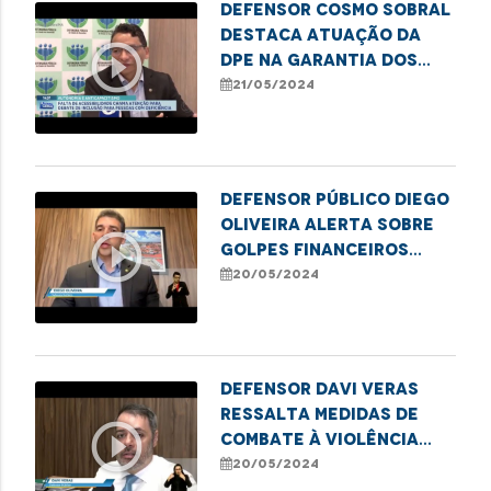
Defensor Cosmo Sobral
destaca atuação da
play_circle_outline
DPE na garantia dos
direitos das pessoas
21/05/2024
com deficiência
Defensor público Diego
Oliveira alerta sobre
play_circle_outline
golpes financeiros
contra idosos
20/05/2024
Defensor Davi Veras
ressalta medidas de
play_circle_outline
combate à violência
contra crianças e
20/05/2024
adolescentes