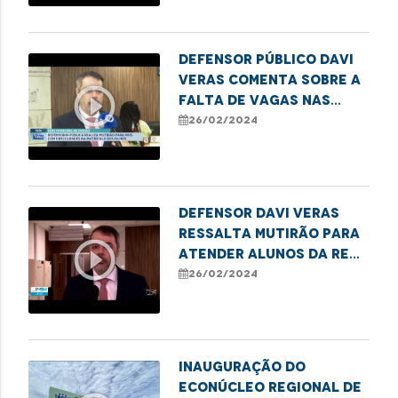
Defensor público Davi
Veras comenta sobre a
play_circle_outline
falta de vagas nas
escolas públicas de
26/02/2024
São Luís
Defensor Davi Veras
ressalta mutirão para
play_circle_outline
atender alunos da rede
pública que estão sem
26/02/2024
vagas
Inauguração do
Econúcleo Regional de