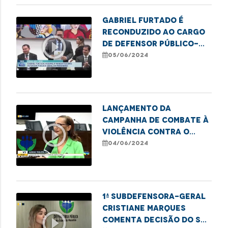
Gabriel Furtado é
reconduzido ao cargo
play_circle_outline
de defensor público-
geral do Estado
05/06/2024
Lançamento da
Campanha de Combate à
play_circle_outline
Violência Contra o
Idoso
04/06/2024
1ª Subdefensora-geral
Cristiane Marques
play_circle_outline
comenta decisão do STF