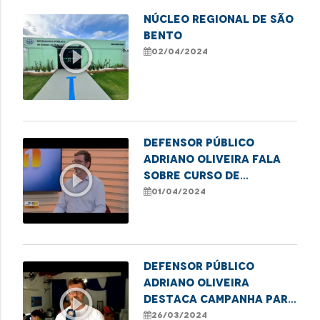
Núcleo Regional de SÃO
BENTO
play_circle_outline
02/04/2024
Defensor público
Adriano Oliveira fala
play_circle_outline
sobre curso de
formação de
01/04/2024
lideranças populares
em Imperatriz
Defensor público
Adriano Oliveira
play_circle_outline
destaca campanha para
emissão de título de
26/03/2024