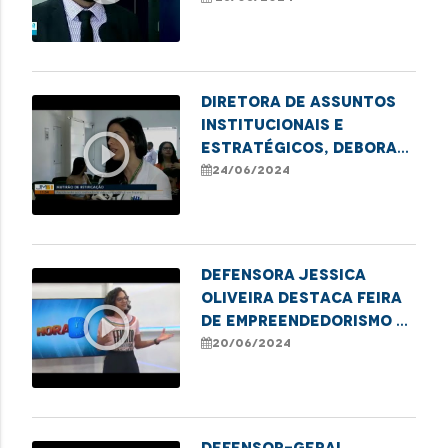
a importância da
reinserção social dos
apenados
Diretora de Assuntos
Institucionais e
play_circle_outline
Estratégicos, Debora
Alcântara, destaca
24/06/2024
mutirão de retificação
de nome e gênero em
Imperatriz
Defensora Jessica
Oliveira destaca Feira
play_circle_outline
de Empreendedorismo e
mutirão de retificação
20/06/2024
de nome e gênero em
Imperatriz
Defensor-geral