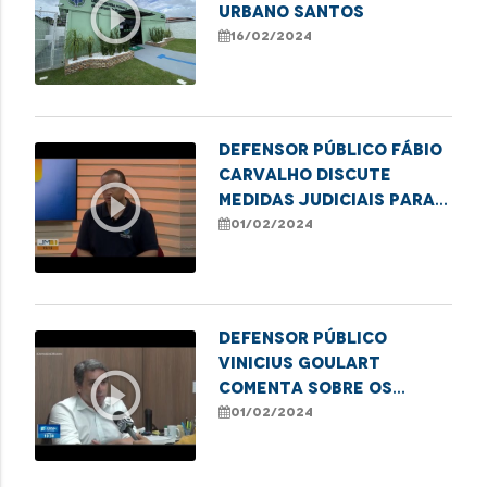
play_circle_outline
Urbano Santos
16/02/2024
Defensor público Fábio
Carvalho discute
play_circle_outline
medidas judiciais para
assegurar o
01/02/2024
tratamento de
hemodiálise
Defensor público
Vinicius Goulart
play_circle_outline
comenta sobre os
casos de maus-tratos
01/02/2024
contra idosos no
Maranhão