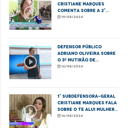
Cristiane Marques
play_circle_outline
comenta sobre a 2°
edição do projeto Te
19/08/2024
Alui Mulher
Defensor público
Adriano Oliveira sobre
play_circle_outline
o 3º Mutirão de
Registro de
16/08/2024
Paternidade, em
Imperatriz.
1° Subdefensora-geral
Cristiane Marques fala
play_circle_outline
sobre o Te Alui Mulher
ao Programa Café com
16/08/2024
Notícia.