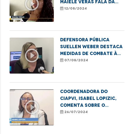
play_circle_outline
Maiele Veras fala da
sua experiência
12/08/2024
pessoal com a
amamentação.
Defensora pública
Suellen Weber destaca
play_circle_outline
medidas de combate à
violência contra a
07/08/2024
mulher
Coordenadora do
CIAPVI, Isabel Lopizic,
play_circle_outline
comenta sobre o
aumento de violência
26/07/2024
contra idosos