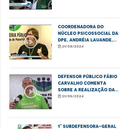
Olímpica
Coordenadora do
Núcleo Psicossocial da
play_circle_outline
DPE, Andréia Lauande,
fala sobre a população
21/08/2024
de rua no Brasil
Defensor público Fábio
Carvalho comenta
play_circle_outline
sobre a realização da
edição do programa
21/08/2024
1° Subdefensora-geral