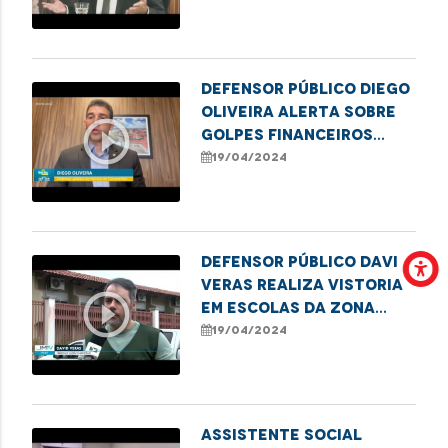
fiscalização do
patrimônio público
Defensor público Diego
Oliveira alerta sobre
play_circle_outline
golpes financeiros
contra idosos
19/04/2024
Defensor público Davi
Veras realiza vistoria
play_circle_outline
em escolas da Zona
Rural de São Luís
19/04/2024
Assistente social