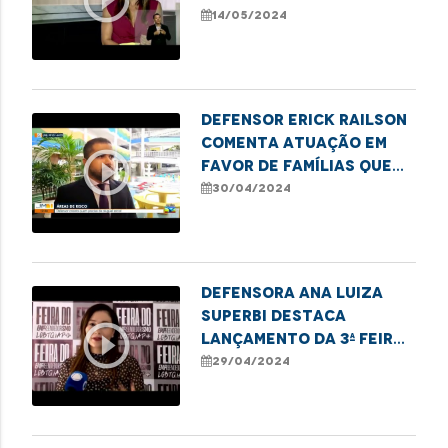
destaca lei que exige a
14/05/2024
notificação de
nascimentos sem
identificação paterna
à DPE
Defensor Erick Railson
comenta atuação em
play_circle_outline
favor de famílias que
residem em áreas de
30/04/2024
risco na capital
Defensora Ana Luiza
Superbi destaca
play_circle_outline
lançamento da 3ª Feira
de Empreendedorismo
29/04/2024
LGBTQIAPN+ em
Imperatriz