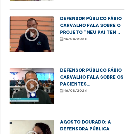
Defensor público Fábio
Carvalho fala sobre o
play_circle_outline
projeto "Meu Pai tem
Nome"
16/08/2024
Defensor público Fábio
Carvalho fala sobre os
play_circle_outline
pacientes
encaminhados para
16/08/2024
fora de Imperatriz.
Agosto Dourado: A
defensora pública