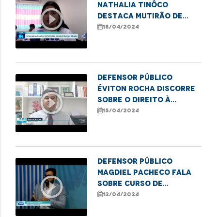
Nathalia Tinôco
play_circle_outline
destaca mutirão de
retificação de nome e
18/04/2024
gênero em Santa Inês
Defensor público
Éviton Rocha discorre
play_circle_outline
sobre o direito à
moradia e insegurança
15/04/2024
vivenciada em áreas de
risco
Defensor público
Magdiel Pacheco fala
play_circle_outline
sobre curso de
formação de
12/04/2024
lideranças populares
em Imperatriz