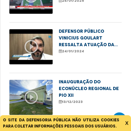
pela Carreta dos
26/01/2024
Direitos em Bacabal
Defensor público
Vinicius Goulart
play_circle_outline
ressalta atuação da
DPE no combate ao
24/01/2024
etarismo
Inauguração do
Econúcleo Regional de
play_circle_outline
Pio XII
13/12/2023
O site da Defensoria Pública não utiliza cookies
X
para coletar informações pessoais dos usuários.