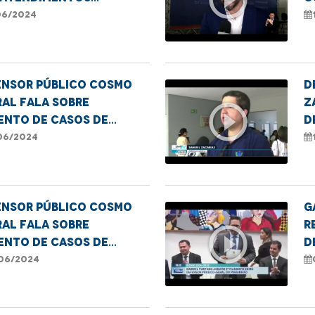
enciais em Codó
c
06/2024
c
ensor público Cosmo
D
al fala sobre
Z
play_circle_outline
ento de casos de
d
ência contra idosos
c
06/2024
MA
ensor público Cosmo
G
al fala sobre
r
play_circle_outline
ento de casos de
d
ência contra idosos
d
06/2024
MA