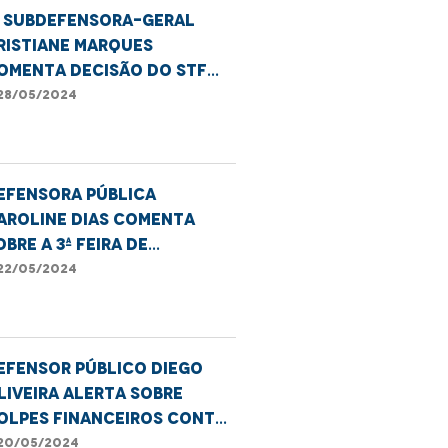
ª Subdefensora-geral
ristiane Marques
omenta decisão do STF
ue proíbe
28/05/2024
esqualificação de
ítimas
efensora pública
aroline Dias comenta
obre a 3ª Feira de
mpreendedorismo
22/05/2024
GBTQIAPN+ em Imperatriz
efensor público Diego
liveira alerta sobre
olpes financeiros contra
dosos
20/05/2024