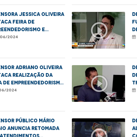
I
nsora Jessica Oliveira
D
aca Feira de
F
play_circle_outline
reendedorismo e
d
rão de retificação de
c
06/2024
e e gênero em
ratriz
nsor Adriano Oliveira
D
taca realização da
d
play_circle_outline
a de Empreendedorismo
t
 mutirão de
r
06/2024
ficação de nome e
L
ro em Imperatriz
nsor público Mário
D
gio anuncia retomada
a
play_circle_outline
 atendimentos
c