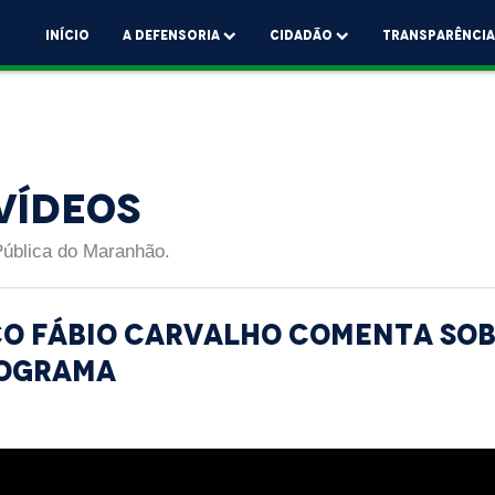
Início
A Defensoria
Cidadão
Transparênci
Vídeos
Pública do Maranhão.
o Fábio Carvalho comenta sob
rograma