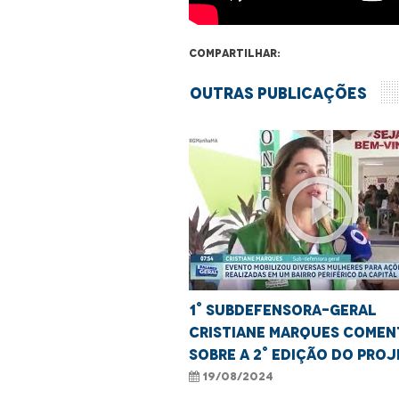
Compartilhar:
Outras Publicações
play_circle_outline
1° Subdefensora-geral
Cristiane Marques comen
sobre a 2° edição do pro
Te Alui Mulher
19/08/2024