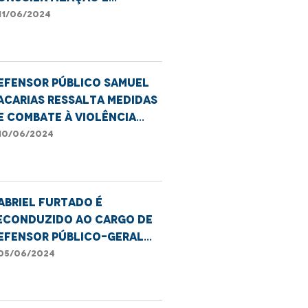
ombate à violência
11/06/2024
ontra a pessoa idosa
efensor público Samuel
acarias ressalta medidas
e combate à violência
ontra a pessoa idosa
10/06/2024
abriel Furtado é
econduzido ao cargo de
efensor público-geral
o Estado
05/06/2024