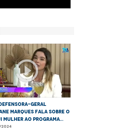
play_circle_outline
bdefensora-geral
iane Marques fala sobre o
ui Mulher ao Programa
com Notícia.
/2024