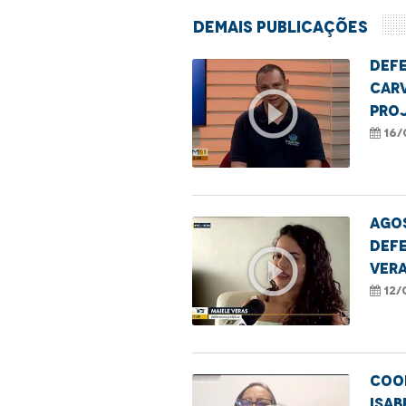
Demais Publicações
Defe
Car
play_circle_outline
proj
Nom
16/
Ago
defe
play_circle_outline
Vera
expe
12/
ama
Coo
Isab