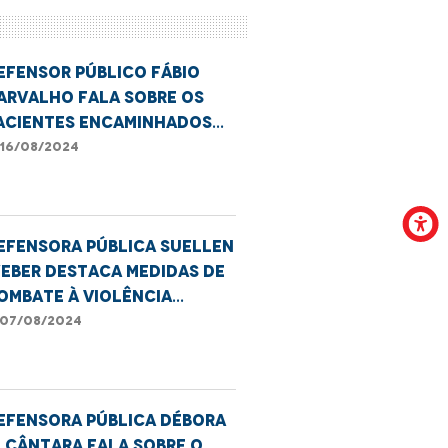
efensor público Fábio
arvalho fala sobre os
acientes encaminhados
ara fora de Imperatriz.
16/08/2024
efensora pública Suellen
eber destaca medidas de
ombate à violência
ontra a mulher
07/08/2024
efensora pública Débora
lcântara fala sobre o