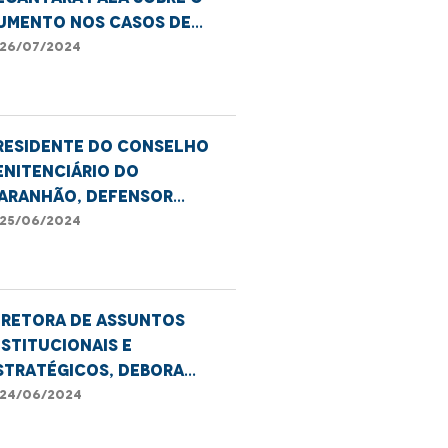
umento nos casos de
eminicídio.
26/07/2024
residente do Conselho
enitenciário do
aranhão, defensor
hiago Josino, destaca a
25/06/2024
mportância da reinserção
ocial dos apenados
iretora de Assuntos
nstitucionais e
stratégicos, Debora
lcântara, destaca
24/06/2024
utirão de retificação de
ome e gênero em