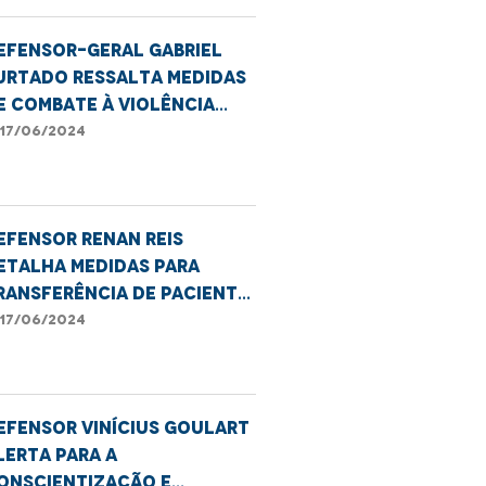
mperatriz
efensor-geral Gabriel
urtado ressalta medidas
e combate à violência
ontra a pessoa Idosa
17/06/2024
efensor Renan Reis
etalha medidas para
ransferência de paciente
enal de Codó para São
17/06/2024
uis
efensor Vinícius Goulart
lerta para a
onscientização e