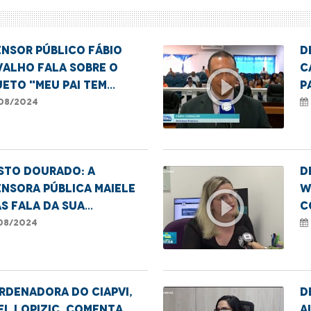
nsor público Fábio
D
valho fala sobre o
C
play_circle_outline
eto "Meu Pai tem
p
e"
p
08/2024
sto Dourado: A
D
nsora pública Maiele
W
play_circle_outline
s fala da sua
c
riência pessoal com a
c
08/2024
mentação.
rdenadora do CIAPVI,
D
el Lopizic, comenta
A