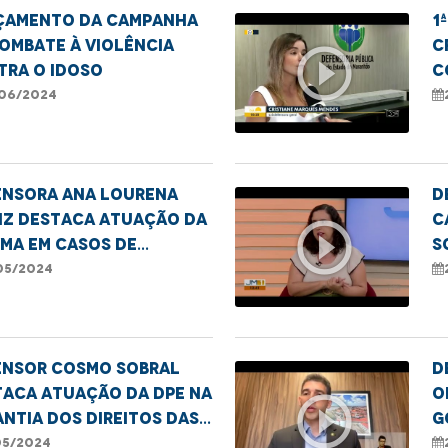
çamento da Campanha
1
ombate à Violência
C
play_circle_outline
tra o Idoso
c
q
06/2024
d
v
ensora Ana Lourena
D
iz destaca atuação da
C
play_circle_outline
MA em casos de
s
ção
E
05/2024
L
ensor Cosmo Sobral
D
taca atuação da DPE na
O
play_circle_outline
ntia dos direitos das
g
oas com deficiência
i
05/2024