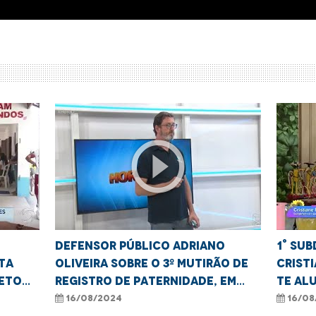
play_circle_outline
Defensor público Adriano
1° Su
ta
Oliveira sobre o 3º Mutirão de
Crist
jeto
Registro de Paternidade, em
Te Al
Imperatriz.
Café 
16/08/2024
16/08