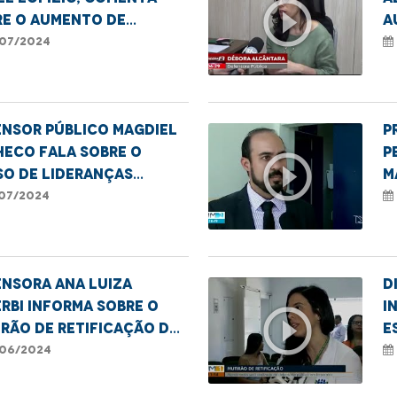
play_circle_outline
re o aumento de
a
ência contra idosos
f
07/2024
ensor público Magdiel
P
heco fala sobre o
P
play_circle_outline
so de Lideranças
M
lares em Imperatriz-
T
07/2024
i
s
nsora Ana Luiza
D
rbi informa sobre o
I
play_circle_outline
rão de retificação de
E
e e gênero em
A
06/2024
ratriz
m
n