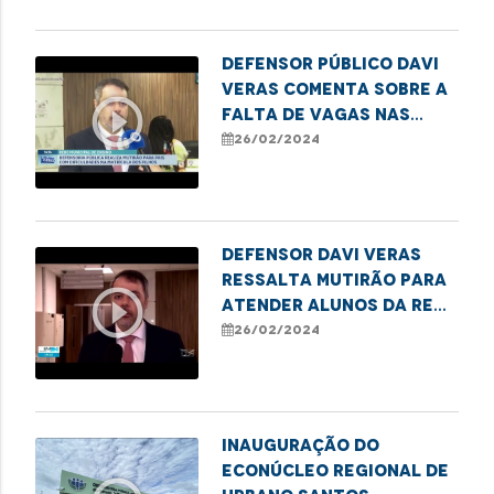
Defensor público Davi
Veras comenta sobre a
play_circle_outline
falta de vagas nas
escolas públicas de
26/02/2024
São Luís
Defensor Davi Veras
ressalta mutirão para
play_circle_outline
atender alunos da rede
pública que estão sem
26/02/2024
vagas
Inauguração do
Econúcleo Regional de