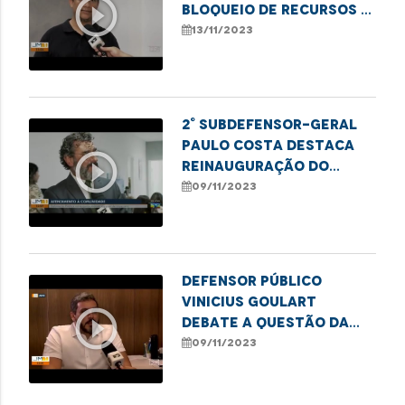
play_circle_outline
bloqueio de recursos e
desafios na saúde
13/11/2023
pública em imperatriz
2° Subdefensor-Geral
Paulo Costa destaca
play_circle_outline
reinauguração do
Núcleo Regional da DPE
09/11/2023
em Imperatriz
Defensor público
Vinicius Goulart
play_circle_outline
debate a questão da
alimentação especial
09/11/2023
para idosos em
entrevista