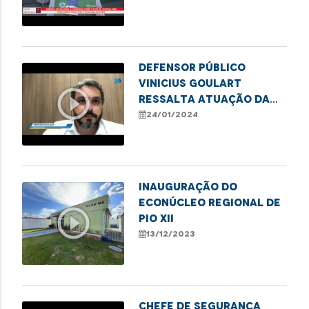
Direitos em Bacabal
Defensor público
Vinicius Goulart
play_circle_outline
ressalta atuação da
DPE no combate ao
24/01/2024
etarismo
Inauguração do
Econúcleo Regional de
play_circle_outline
Pio XII
13/12/2023
Chefe de Segurança