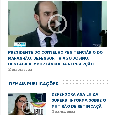
play_circle_outline
Presidente do Conselho Penitenciário do
Maranhão, defensor Thiago Josino,
destaca a importância da reinserção
social dos apenados
25/06/2024
Demais Publicações
Defensora Ana Luiza
Superbi informa sobre o
play_circle_outline
mutirão de retificação
de nome e gênero em
24/06/2024