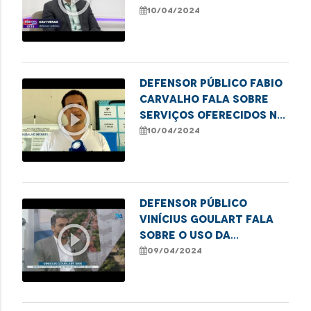
situação das escolas
10/04/2024
públicas em São Luís
Defensor público Fabio
Carvalho fala sobre
play_circle_outline
serviços oferecidos na
campanha para emissão
10/04/2024
de título de eleitor em
Imperatriz
Defensor público
Vinícius Goulart fala
play_circle_outline
sobre o uso da
cannabis para fins
09/04/2024
medicinais