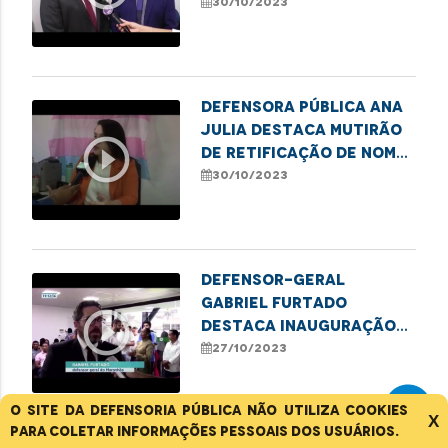
Imperatrizense
30/10/2023
Defensora pública Ana
Julia destaca mutirão
play_circle_outline
de retificação de nome
e gênero em Presidente
30/10/2023
Dutra
Defensor-geral
Gabriel Furtado
play_circle_outline
destaca inauguração
das novas instalações
27/10/2023
do Econúcleo em Santa
Inês
O site da Defensoria Pública não utiliza cookies
X
para coletar informações pessoais dos usuários.