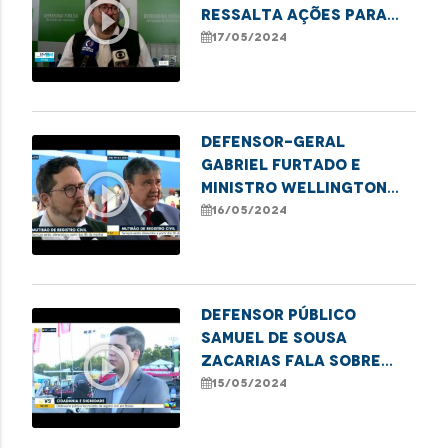
play_circle_outline
ressalta ações para
erradicação do sub-
17/05/2024
registro de nascimento
no Maranhão
Defensor-geral
Gabriel Furtado e
play_circle_outline
Ministro Wellington
Dias destacam ações
16/05/2024
para erradicação do
sub-registro no
Maranhão
Defensor público
Samuel de Sousa
play_circle_outline
Zacarias fala sobre
mutirão de combate ao
15/05/2024
sub-registro em Balsas