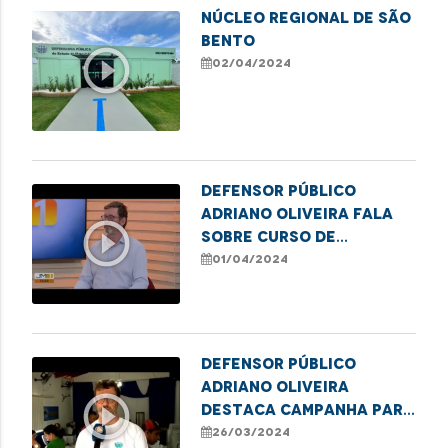
Núcleo Regional de SÃO
BENTO
play_circle_outline
02/04/2024
Defensor público
Adriano Oliveira fala
play_circle_outline
sobre curso de
formação de
01/04/2024
lideranças populares
em Imperatriz
Defensor público
Adriano Oliveira
play_circle_outline
destaca campanha para
emissão de título de
26/03/2024