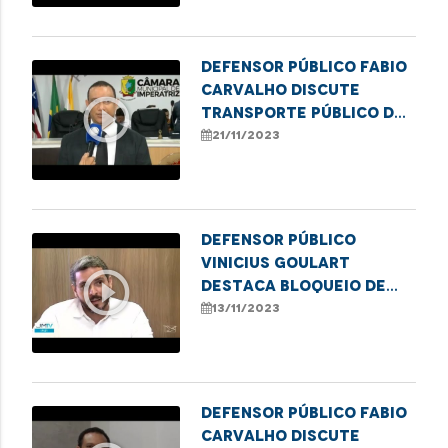
Afro, em Imperatriz
Defensor público Fabio
Carvalho discute
play_circle_outline
transporte público de
Imperatriz em audiência
21/11/2023
pública
Defensor público
Vinicius Goulart
play_circle_outline
destaca bloqueio de
verbas para
13/11/2023
tratamento de
paciente na rede
privada de saúde
Defensor público Fabio
Carvalho discute