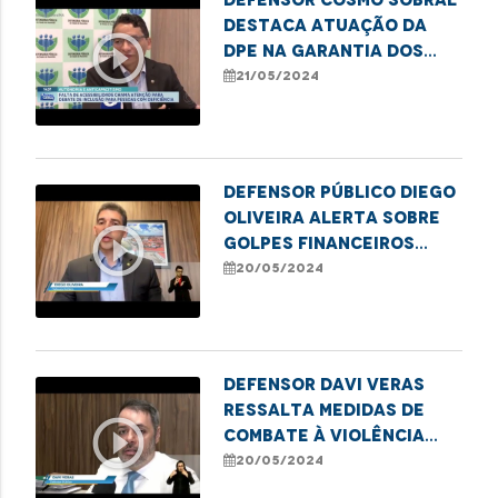
destaca atuação da
play_circle_outline
DPE na garantia dos
direitos das pessoas
21/05/2024
com deficiência
Defensor público Diego
Oliveira alerta sobre
play_circle_outline
golpes financeiros
contra idosos
20/05/2024
Defensor Davi Veras
ressalta medidas de
play_circle_outline
combate à violência
contra crianças e
20/05/2024
adolescentes