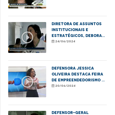
Imperatriz
Diretora de Assuntos
Institucionais e
play_circle_outline
Estratégicos, Debora
Alcântara, destaca
24/06/2024
mutirão de retificação
de nome e gênero em
Imperatriz
Defensora Jessica
Oliveira destaca Feira
play_circle_outline
de Empreendedorismo e
mutirão de retificação
20/06/2024
de nome e gênero em
Imperatriz
Defensor-geral