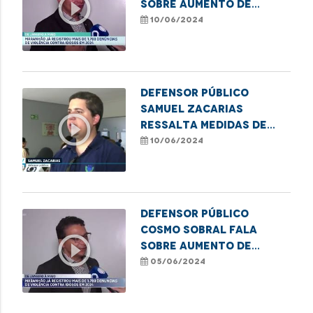
play_circle_outline
sobre aumento de
casos de violência
10/06/2024
contra idosos no MA
Defensor público
Samuel Zacarias
play_circle_outline
ressalta medidas de
combate à violência
10/06/2024
contra a pessoa idosa
Defensor público
Cosmo Sobral fala
play_circle_outline
sobre aumento de
casos de violência
05/06/2024
contra idosos no MA