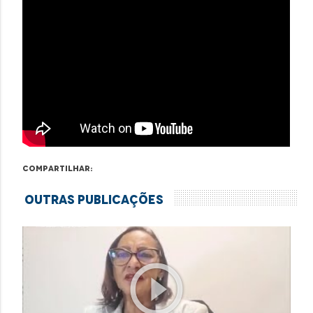
Compartilhar:
Outras Publicações
play_circle_outline