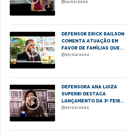
destaca lei que exige a
14/05/2024
notificação de
nascimentos sem
identificação paterna
à DPE
Defensor Erick Railson
comenta atuação em
play_circle_outline
favor de famílias que
residem em áreas de
30/04/2024
risco na capital
Defensora Ana Luiza
Superbi destaca
play_circle_outline
lançamento da 3ª Feira
de Empreendedorismo
29/04/2024
LGBTQIAPN+ em
Imperatriz