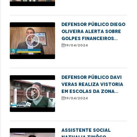
patrimônio público
Defensor público Diego
Oliveira alerta sobre
play_circle_outline
golpes financeiros
contra idosos
19/04/2024
Defensor público Davi
Veras realiza vistoria
play_circle_outline
em escolas da Zona
Rural de São Luís
19/04/2024
Assistente social