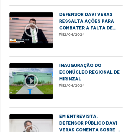
Defensor Davi Veras
ressalta ações para
play_circle_outline
combater a falta de
vagas nas escolas
12/04/2024
públicas de São Luís
Inauguração do
Econúcleo Regional de
play_circle_outline
Mirinzal
12/04/2024
Em entrevista,
defensor público Davi
play_circle_outline
Veras comenta sobre a