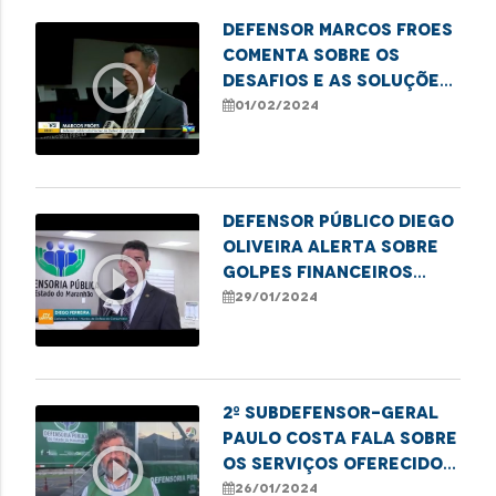
Defensor Marcos Froes
comenta sobre os
play_circle_outline
desafios e as soluções
para combater os
01/02/2024
golpes contra idosos
Defensor público Diego
Oliveira alerta sobre
play_circle_outline
golpes financeiros
contra idosos
29/01/2024
2º Subdefensor-Geral
Paulo Costa fala sobre
play_circle_outline
os serviços oferecidos
pela Carreta dos
26/01/2024