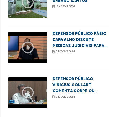
play_circle_outline
Urbano Santos
16/02/2024
Defensor público Fábio
Carvalho discute
play_circle_outline
medidas judiciais para
assegurar o
01/02/2024
tratamento de
hemodiálise
Defensor público
Vinicius Goulart
play_circle_outline
comenta sobre os
casos de maus-tratos
01/02/2024
contra idosos no
Maranhão