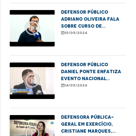
Defensor público
Adriano Oliveira fala
play_circle_outline
sobre curso de
formação de
15/05/2024
lideranças populares
em Imperatriz
Defensor público
Daniel Ponte enfatiza
play_circle_outline
evento nacional
"Direito de Existir" em
14/05/2024
Caxias
Defensora Pública-
Geral em exercício,
play_circle_outline
Cristiane Marques,