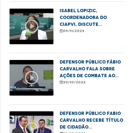
Isabel Lopizic,
coordenadora do
play_circle_outline
CIAPVI, discute
violência contra
09/11/2023
idosos em audiência
pública
Defensor público Fábio
Carvalho fala sobre
play_circle_outline
ações de combate ao
sub-registro em
30/10/2023
Imperatriz
Defensor público Fabio
Carvalho recebe Título
play_circle_outline
de Cidadão