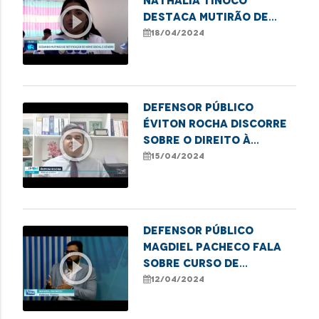
Nathalia Tinôco
play_circle_outline
destaca mutirão de
retificação de nome e
18/04/2024
gênero em Santa Inês
Defensor público
Éviton Rocha discorre
play_circle_outline
sobre o direito à
moradia e insegurança
15/04/2024
vivenciada em áreas de
risco
Defensor público
Magdiel Pacheco fala
play_circle_outline
sobre curso de
formação de
12/04/2024
lideranças populares
em Imperatriz