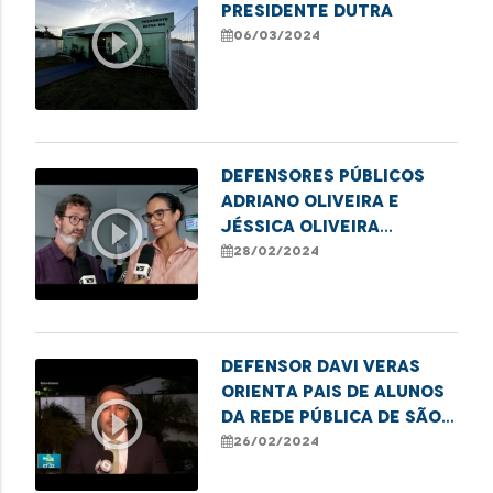
Presidente Dutra
play_circle_outline
06/03/2024
Defensores públicos
Adriano Oliveira e
play_circle_outline
Jéssica Oliveira
destacam campanha
28/02/2024
para emissão de títulos
de eleitor em
Imperatriz
Defensor Davi Veras
orienta pais de alunos
play_circle_outline
da rede pública de São
Luís sobre seus direitos
26/02/2024
à educação