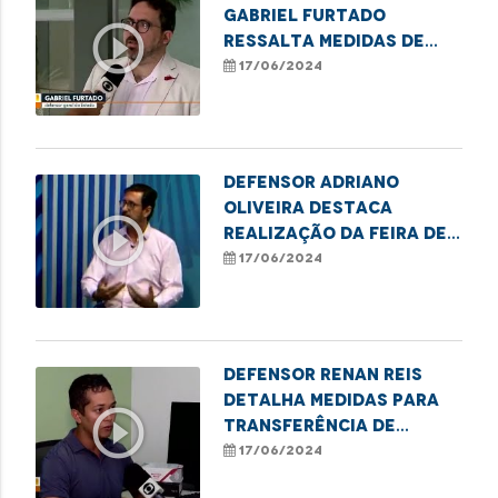
Gabriel Furtado
play_circle_outline
ressalta medidas de
combate à violência
17/06/2024
contra a pessoa Idosa
Defensor Adriano
Oliveira destaca
play_circle_outline
realização da Feira de
Empreendedorismo e do
17/06/2024
mutirão de retificação
de nome e gênero em
Imperatriz
Defensor Renan Reis
detalha medidas para
play_circle_outline
transferência de
paciente renal de Codó
17/06/2024
para São Luis