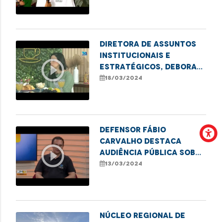
eleitor em Imperatriz
Diretora de Assuntos
Institucionais e
play_circle_outline
Estratégicos, Debora
Alcântara, fala sobre
18/03/2024
o projeto Cidadania
sobre Rodas
Defensor Fábio
Carvalho destaca
play_circle_outline
audiência pública sobre
direitos das pessoas
13/03/2024
com transtorno do
espectro autista em
Imperatriz
Núcleo Regional de