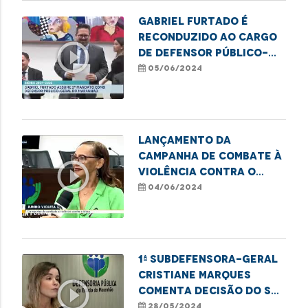
Gabriel Furtado é
reconduzido ao cargo
play_circle_outline
de defensor público-
geral do Estado
05/06/2024
Lançamento da
Campanha de Combate à
play_circle_outline
Violência Contra o
Idoso
04/06/2024
1ª Subdefensora-geral
Cristiane Marques
play_circle_outline
comenta decisão do STF
que proíbe
28/05/2024