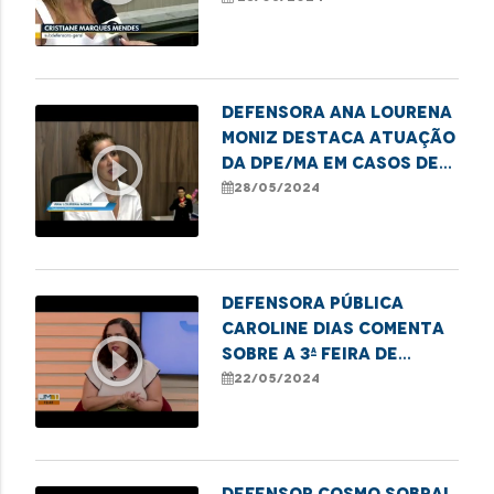
desqualificação de
vítimas
Defensora Ana Lourena
Moniz destaca atuação
play_circle_outline
da DPE/MA em casos de
adoção
28/05/2024
Defensora pública
Caroline Dias comenta
play_circle_outline
sobre a 3ª Feira de
Empreendedorismo
22/05/2024
LGBTQIAPN+ em
Imperatriz
Defensor Cosmo Sobral