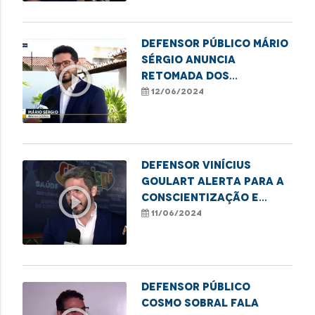
Defensor público Mário
Sérgio anuncia
play_circle_outline
retomada dos
atendimentos
12/06/2024
presenciais em Codó
Defensor Vinícius
Goulart alerta para a
play_circle_outline
conscientização e
combate à violência
11/06/2024
contra a pessoa idosa
Defensor público
Cosmo Sobral fala