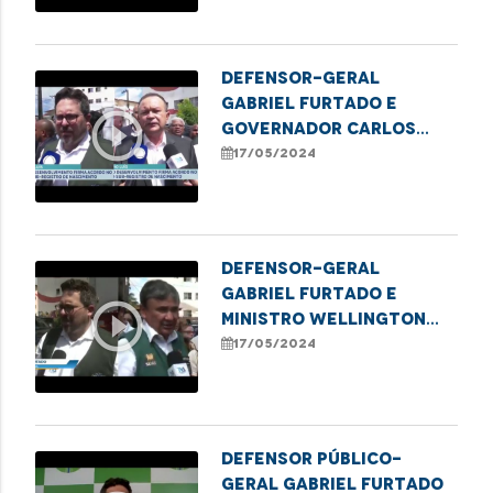
Defensor-geral
Gabriel Furtado e
play_circle_outline
governador Carlos
Brandão apontam
17/05/2024
medidas de combate ao
sub-registro no
Estado
Defensor-geral
Gabriel Furtado e
play_circle_outline
ministro Wellington
Dias celebram Acordo
17/05/2024
de Cooperação Técnica
para ampliação de
ações de registro
público no Estado
Defensor público-
geral Gabriel Furtado