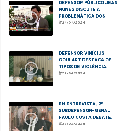
Defensor Público Jean
Nunes discute a
play_circle_outline
problemática dos
conflitos fundiários
24/04/2024
no Maranhão
Defensor Vinícius
Goulart destaca os
play_circle_outline
tipos de violência
contra idosos e ações
24/04/2024
protetivas
Em entrevista, 2º
Subdefensor-Geral
play_circle_outline
Paulo Costa debate
controle e
24/04/2024
fiscalização do