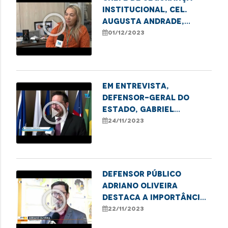
Institucional, cel.
play_circle_outline
Augusta Andrade,
destaca aprovação de
01/12/2023
projeto de lei que
permite o livre
ingresso de mulheres
na PMMA
Em entrevista,
defensor-geral do
play_circle_outline
Estado, Gabriel
Furtado, fala sobre a
24/11/2023
honra de receber o
Título de Cidadão
Maranhense
Defensor público
Adriano Oliveira
play_circle_outline
destaca a importância
da 13ª edição do
22/11/2023
Concurso de Desenhos