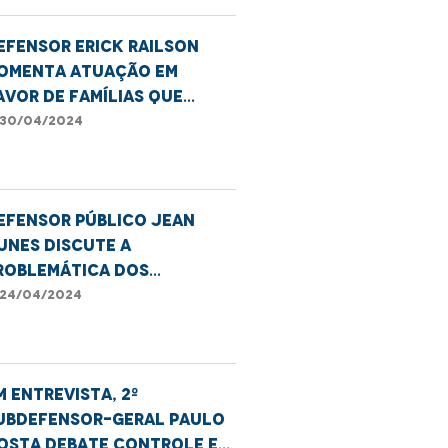
efensor Erick Railson
omenta atuação em
avor de famílias que
esidem em áreas de risco
30/04/2024
a capital
efensor Público Jean
unes discute a
roblemática dos
onflitos fundiários no
24/04/2024
aranhão
m entrevista, 2º
ubdefensor-Geral Paulo
osta debate controle e