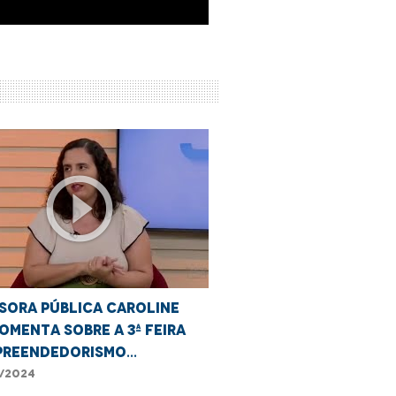
play_circle_outline
sora pública Caroline
omenta sobre a 3ª Feira
preendedorismo
IAPN+ em Imperatriz
/2024