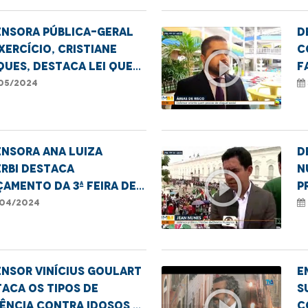
ensora Pública-Geral
D
xercício, Cristiane
c
play_circle_outline
ues, destaca lei que
f
e a notificação de
r
05/2024
cimentos sem
n
tificação paterna à
nsora Ana Luiza
D
rbi destaca
N
play_circle_outline
amento da 3ª Feira de
p
reendedorismo
c
04/2024
QIAPN+ em Imperatriz
M
nsor Vinícius Goulart
E
aca os tipos de
S
play_circle_outline
ência contra idosos e
C