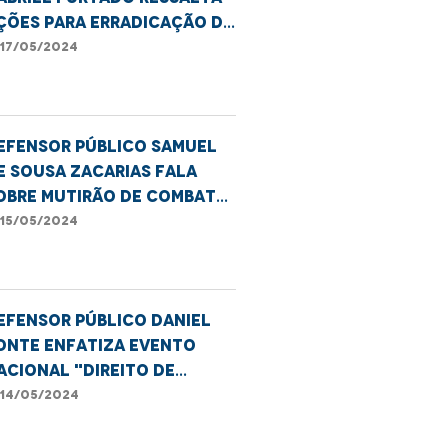
ções para erradicação do
ub-registro de
17/05/2024
ascimento no Maranhão
efensor público Samuel
e Sousa Zacarias fala
obre mutirão de combate
o sub-registro em Balsas
15/05/2024
efensor público Daniel
onte enfatiza evento
acional "Direito de
xistir" em Caxias
14/05/2024