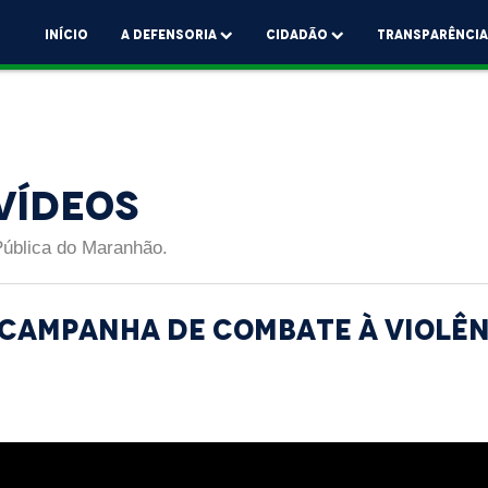
Início
A Defensoria
Cidadão
Transparênci
Vídeos
Pública do Maranhão.
Campanha de Combate à Violên