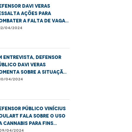
efensor Davi Veras
essalta ações para
ombater a falta de vagas
as escolas públicas de
12/04/2024
ão Luís
m entrevista, defensor
úblico Davi Veras
omenta sobre a situação
as escolas públicas em
10/04/2024
ão Luís
efensor público Vinícius
oulart fala sobre o uso
a cannabis para fins
edicinais
09/04/2024