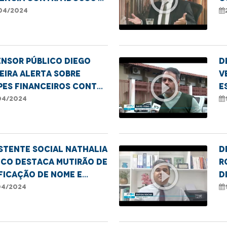
es protetivas
f
04/2024
p
nsor público Diego
D
eira alerta sobre
V
play_circle_outline
pes financeiros contra
e
sos
S
04/2024
stente social Nathalia
D
ôco destaca mutirão de
R
play_circle_outline
ficação de nome e
d
ro em Santa Inês
i
04/2024
á