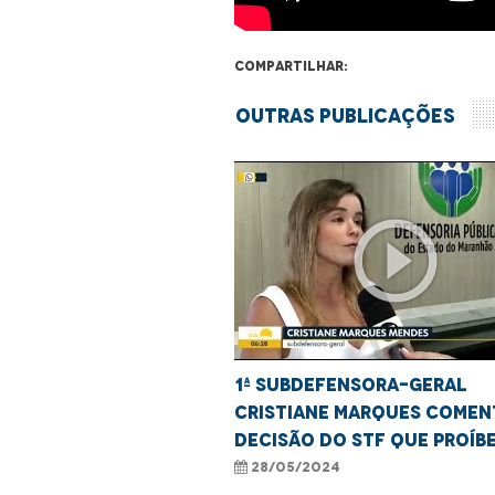
Compartilhar:
Outras Publicações
play_circle_outline
1ª Subdefensora-geral
Cristiane Marques comen
decisão do STF que proíb
desqualificação de vítim
28/05/2024