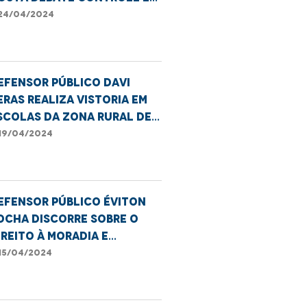
iscalização do
24/04/2024
atrimônio público
efensor público Davi
eras realiza vistoria em
scolas da Zona Rural de
ão Luís
19/04/2024
efensor público Éviton
ocha discorre sobre o
ireito à moradia e
nsegurança vivenciada em
15/04/2024
reas de risco