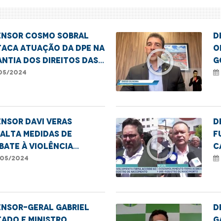
ensor Cosmo Sobral
D
taca atuação da DPE na
O
play_circle_outline
ntia dos direitos das
g
oas com deficiência
i
05/2024
nsor Davi Veras
D
alta medidas de
F
play_circle_outline
ate à violência
C
tra crianças e
m
05/2024
lescentes
s
ensor-geral Gabriel
D
ado e ministro
G