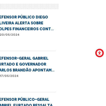
efensor público Diego
liveira alerta sobre
olpes financeiros contra
dosos
20/05/2024
efensor-geral Gabriel
urtado e governador
arlos Brandão apontam
edidas de combate ao
17/05/2024
ub-registro no Estado
efensor público-geral
abriel Furtado ressalta