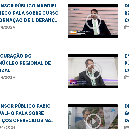
ensor público Magdiel
D
heco fala sobre curso
r
play_circle_outline
formação de lideranças
c
lares em Imperatriz
n
04/2024
S
uguração do
E
núcleo Regional de
p
play_circle_outline
nzal
c
d
04/2024
S
nsor público Fabio
D
valho fala sobre
G
play_circle_outline
iços oferecidos na
d
panha para emissão de
m
04/2024