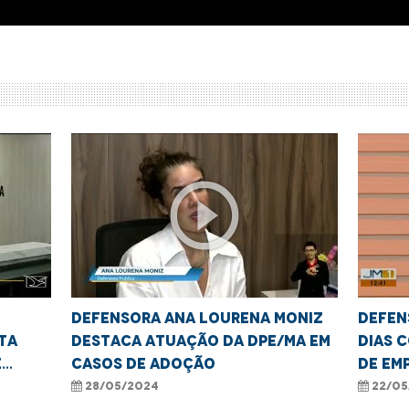
play_circle_outline
Defensora Ana Lourena Moniz
Defen
ta
destaca atuação da DPE/MA em
Dias c
e
casos de adoção
de Em
as
LGBTQ
28/05/2024
22/05