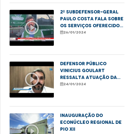
2º Subdefensor-Geral
Paulo Costa fala sobre
play_circle_outline
os serviços oferecidos
pela Carreta dos
26/01/2024
Direitos em Bacabal
Defensor público
Vinicius Goulart
play_circle_outline
ressalta atuação da
DPE no combate ao
24/01/2024
etarismo
Inauguração do
Econúcleo Regional de
play_circle_outline
Pio XII