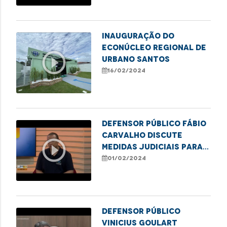
Inauguração do
Econúcleo Regional de
play_circle_outline
Urbano Santos
16/02/2024
Defensor público Fábio
Carvalho discute
play_circle_outline
medidas judiciais para
assegurar o
01/02/2024
tratamento de
hemodiálise
Defensor público
Vinicius Goulart