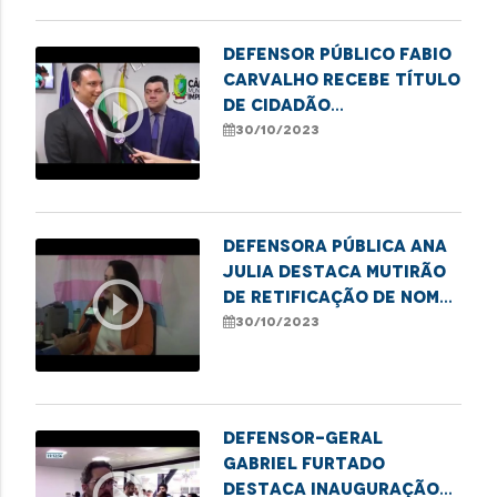
Defensor público Fabio
Carvalho recebe Título
play_circle_outline
de Cidadão
Imperatrizense
30/10/2023
Defensora pública Ana
Julia destaca mutirão
play_circle_outline
de retificação de nome
e gênero em Presidente
30/10/2023
Dutra
Defensor-geral
Gabriel Furtado
play_circle_outline
destaca inauguração