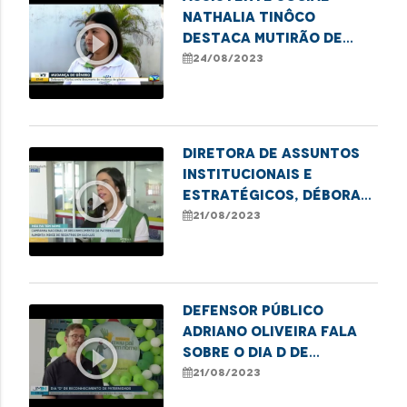
Nathalia Tinôco
play_circle_outline
destaca mutirão de
retificação de nome e
24/08/2023
gênero
Diretora de Assuntos
Institucionais e
play_circle_outline
Estratégicos, Débora
Alcântara, fala sobre
21/08/2023
a segunda edição do
programa nacional
"Meu Pai Tem Nome"
Defensor público
Adriano Oliveira fala
play_circle_outline
sobre o Dia D de
reconhecimento de
21/08/2023
paternidade em