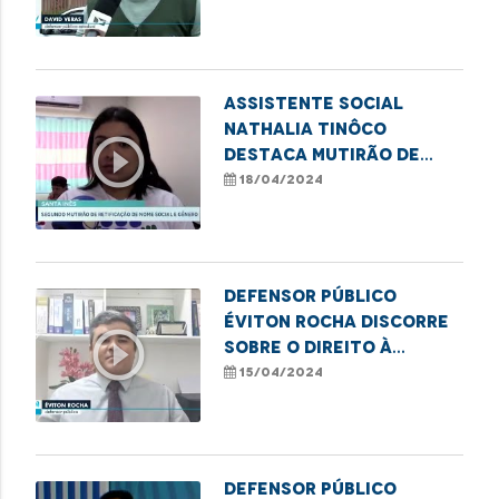
Assistente social
Nathalia Tinôco
play_circle_outline
destaca mutirão de
retificação de nome e
18/04/2024
gênero em Santa Inês
Defensor público
Éviton Rocha discorre
play_circle_outline
sobre o direito à
moradia e insegurança
15/04/2024
vivenciada em áreas de
risco
Defensor público