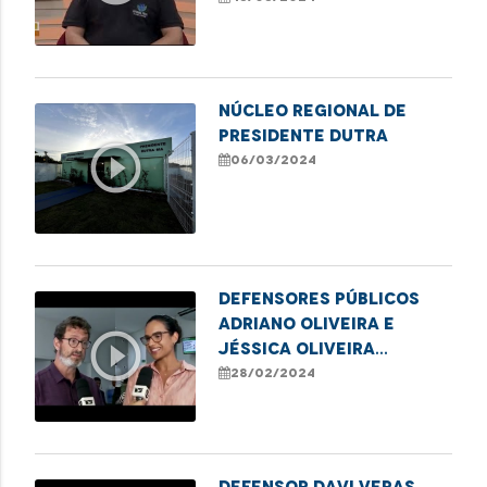
com transtorno do
espectro autista em
Imperatriz
Núcleo Regional de
Presidente Dutra
play_circle_outline
06/03/2024
Defensores públicos
Adriano Oliveira e
play_circle_outline
Jéssica Oliveira
destacam campanha
28/02/2024
para emissão de títulos
de eleitor em
Imperatriz
Defensor Davi Veras