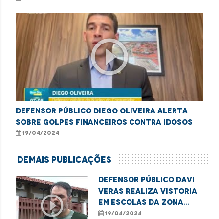
play_circle_outline
Defensor público Diego Oliveira alerta
sobre golpes financeiros contra idosos
19/04/2024
Demais Publicações
Defensor público Davi
Veras realiza vistoria
play_circle_outline
em escolas da Zona
Rural de São Luís
19/04/2024