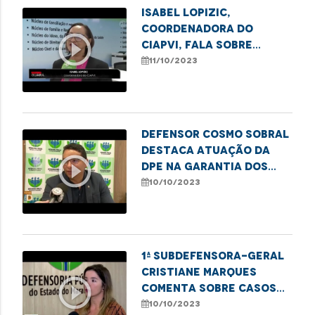
Isabel Lopizic,
coordenadora do
play_circle_outline
CIAPVI, fala sobre
Observatório dos
11/10/2023
Índices de Violência
Contra a Pessoa Idosa
Defensor Cosmo Sobral
destaca atuação da
play_circle_outline
DPE na garantia dos
direitos das pessoas
10/10/2023
com deficiência
1ª Subdefensora-Geral
Cristiane Marques
play_circle_outline
comenta sobre casos
de violência contra
10/10/2023