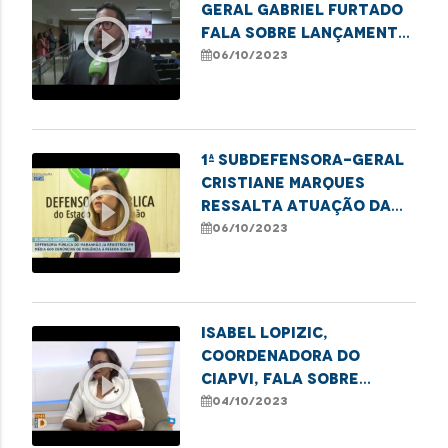
Geral Gabriel Furtado
play_circle_outline
fala sobre lançamento
do Observatório dos
06/10/2023
Índices de Violência
Contra a Pessoa Idosa
1ª Subdefensora-Geral
Cristiane Marques
play_circle_outline
ressalta atuação da
DPE na garantia dos
06/10/2023
direitos dos idosos
Isabel Lopizic,
coordenadora do
play_circle_outline
CIAPVI, fala sobre
medidas de combate à
04/10/2023
violência contra o
Idoso