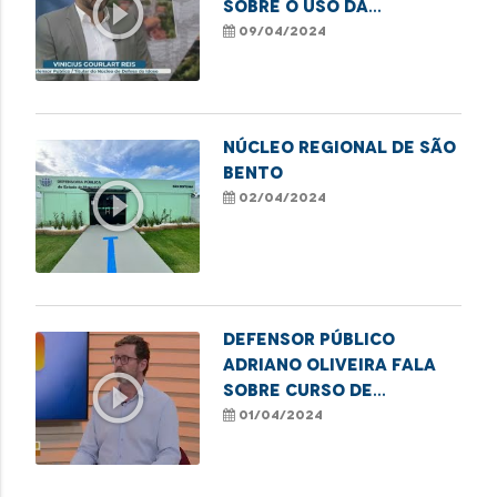
play_circle_outline
sobre o uso da
cannabis para fins
09/04/2024
medicinais
Núcleo Regional de SÃO
BENTO
play_circle_outline
02/04/2024
Defensor público
Adriano Oliveira fala
play_circle_outline
sobre curso de
formação de
01/04/2024
lideranças populares
em Imperatriz