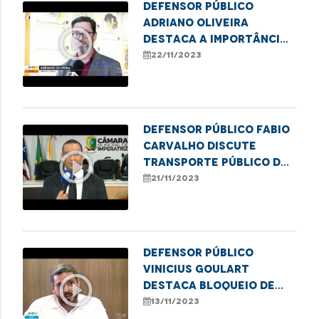
Defensor público
Adriano Oliveira
play_circle_outline
destaca a importância
da 13ª edição do
22/11/2023
Concurso de Desenhos
Afro, em Imperatriz
Defensor público Fabio
Carvalho discute
play_circle_outline
transporte público de
Imperatriz em audiência
21/11/2023
pública
Defensor público
Vinicius Goulart
play_circle_outline
destaca bloqueio de
verbas para
13/11/2023
tratamento de