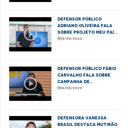
Imperatriz
Defensor público
Adriano Oliveira fala
play_circle_outline
sobre projeto Meu Pai
Tem Nome em Imperatriz
18/08/2023
Defensor público Fábio
Carvalho fala sobre
play_circle_outline
campanha de
reconhecimento de
18/08/2023
paternidade em
Imperatriz
Defensora Vanessa
Brasil destaca mutirão