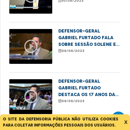
em área ocupada por
10/08/2023
famílias sem teto
Defensor-Geral
Gabriel Furtado fala
play_circle_outline
sobre sessão solene em
alusão aos 17 anos da
08/08/2023
Lei Maria da Penha
Defensor-Geral
Gabriel Furtado
play_circle_outline
destaca os 17 anos da
Lei Maria da Penha
08/08/2023
O site da Defensoria Pública não utiliza cookies
X
para coletar informações pessoais dos usuários.