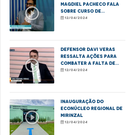
Magdiel Pacheco fala
play_circle_outline
sobre curso de
formação de
12/04/2024
lideranças populares
em Imperatriz
Defensor Davi Veras
ressalta ações para
play_circle_outline
combater a falta de
vagas nas escolas
12/04/2024
públicas de São Luís
Inauguração do
Econúcleo Regional de
play_circle_outline
Mirinzal
12/04/2024