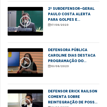
2º Subdefensor-Geral
Paulo Costa alerta
play_circle_outline
para golpes e
cobranças indevidas de
17/08/2023
serviços oferecidos
pela instituição
Defensora pública
Caroline Dias destaca
play_circle_outline
programação do
Agosto Lilás contra
10/08/2023
violência à mulher
Defensor Erick Railson
comenta sobre
play_circle_outline
reintegração de posse