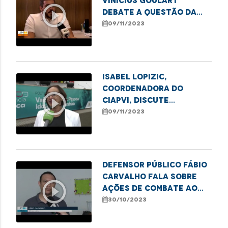
Vinicius Goulart
play_circle_outline
debate a questão da
alimentação especial
09/11/2023
para idosos em
entrevista
Isabel Lopizic,
coordenadora do
play_circle_outline
CIAPVI, discute
violência contra
09/11/2023
idosos em audiência
pública
Defensor público Fábio
Carvalho fala sobre
play_circle_outline
ações de combate ao
sub-registro em
30/10/2023
Imperatriz