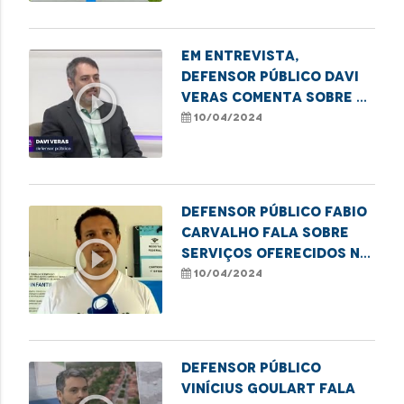
Em entrevista,
defensor público Davi
play_circle_outline
Veras comenta sobre a
situação das escolas
10/04/2024
públicas em São Luís
Defensor público Fabio
Carvalho fala sobre
play_circle_outline
serviços oferecidos na
campanha para emissão
10/04/2024
de título de eleitor em
Imperatriz
Defensor público
Vinícius Goulart fala