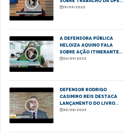
play_circle_outline
sobre trabalho da DPE
na região tocantina
19/09/2023
A defensora pública
Heloiza Aquino fala
play_circle_outline
sobre Ação Itinerante
em São José de Ribamar
06/09/2023
Defensor Rodrigo
Casimiro Reis destaca
play_circle_outline
lançamento do livro
"Debates
30/08/2023
Contemporâneos da
Justiça Penal"