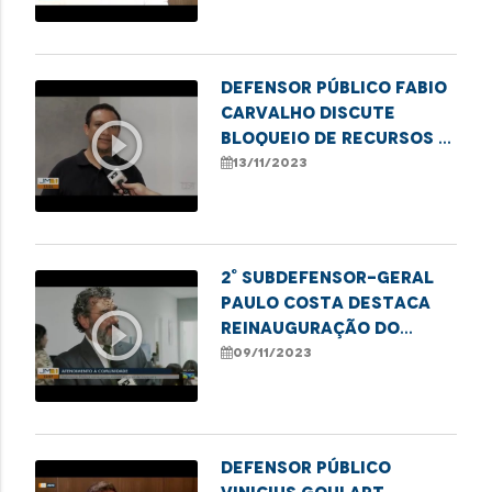
paciente na rede
privada de saúde
Defensor público Fabio
Carvalho discute
play_circle_outline
bloqueio de recursos e
desafios na saúde
13/11/2023
pública em imperatriz
2° Subdefensor-Geral
Paulo Costa destaca
play_circle_outline
reinauguração do
Núcleo Regional da DPE
09/11/2023
em Imperatriz
Defensor público