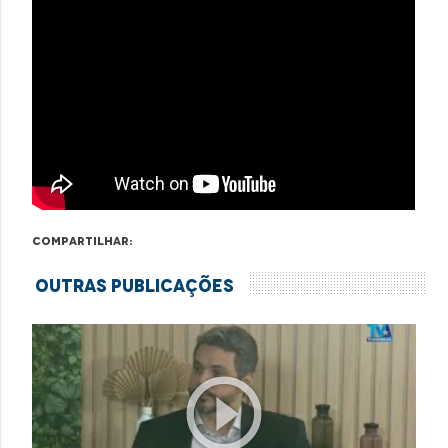
Compartilhar:
Outras Publicações
play_circle_outline