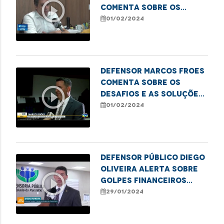
play_circle_outline
comenta sobre os
casos de maus-tratos
01/02/2024
contra idosos no
Maranhão
Defensor Marcos Froes
comenta sobre os
play_circle_outline
desafios e as soluções
para combater os
01/02/2024
golpes contra idosos
Defensor público Diego
Oliveira alerta sobre
play_circle_outline
golpes financeiros
contra idosos
29/01/2024