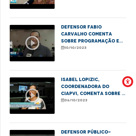
idosos no Maranhão
Defensor Fabio
Carvalho comenta
play_circle_outline
sobre programação em
alusão aos 20 anos do
10/10/2023
Estatuto do Idoso
Isabel Lopizic,
coordenadora do
play_circle_outline
CIAPVI, comenta sobre o
Observatório dos
06/10/2023
Índices de Violência
Contra a Pessoa Idosa
Defensor Público-