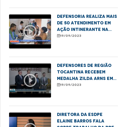
Defensoria realiza mais
de 50 atendimento em
play_circle_outline
Ação Intinerante na
Cidade Olímpica
19/09/2023
Defensores de região
tocantina recebem
play_circle_outline
medalha Zilda Arns em
Imperatriz
19/09/2023
Diretora da ESDPE
Elaine Barros fala