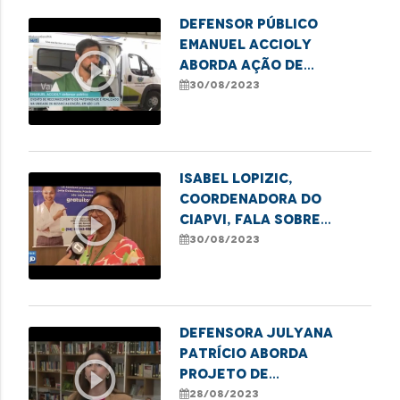
Defensor público
Emanuel Accioly
play_circle_outline
aborda ação de
reconhecimento de
30/08/2023
paternidade em unidade
de ressocialização em
São Luís
Isabel Lopizic,
coordenadora do
play_circle_outline
CIAPVI, fala sobre
medidas de combate à
30/08/2023
violência contra o
Idoso
Defensora Julyana
Patrício aborda
play_circle_outline
projeto de
ressocialização de
28/08/2023