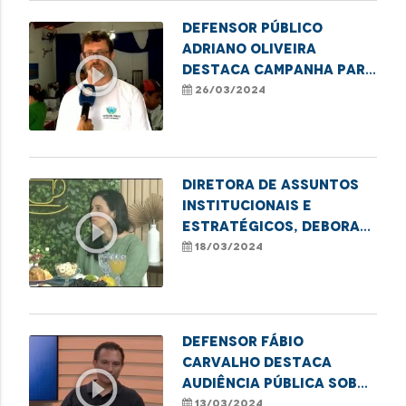
Defensor público
Adriano Oliveira
play_circle_outline
destaca campanha para
emissão de título de
26/03/2024
eleitor em Imperatriz
Diretora de Assuntos
Institucionais e
play_circle_outline
Estratégicos, Debora
Alcântara, fala sobre
18/03/2024
o projeto Cidadania
sobre Rodas
Defensor Fábio
Carvalho destaca
play_circle_outline
audiência pública sobre
direitos das pessoas
13/03/2024