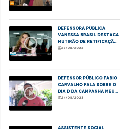
detentas por meio da
literatura
Defensora pública
Vanessa Brasil destaca
play_circle_outline
mutirão de retificação
de nome e gênero
28/08/2023
realizado em Codó
Defensor público Fabio
Carvalho fala sobre o
play_circle_outline
Dia D da campanha Meu
Pai Tem Nome em
24/08/2023
Imperatriz
Assistente social