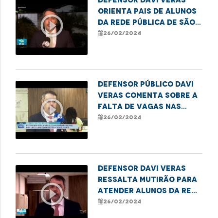
orienta pais de alunos
play_circle_outline
da rede pública de São
Luís sobre seus direitos
26/02/2024
à educação
Defensor público Davi
Veras comenta sobre a
play_circle_outline
falta de vagas nas
escolas públicas de
26/02/2024
São Luís
Defensor Davi Veras
ressalta mutirão para
play_circle_outline
atender alunos da rede
pública que estão sem
26/02/2024
vagas