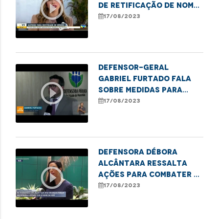
play_circle_outline
de retificação de nome
e gênero em Codó
17/08/2023
Defensor-Geral
Gabriel Furtado fala
play_circle_outline
sobre medidas para
combater o registro de
17/08/2023
nascimento sem pai
Defensora Débora
Alcântara ressalta
play_circle_outline
ações para combater o
registro de crianças
17/08/2023
sem o nome do pai