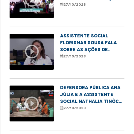
das novas instalações
27/10/2023
do Econúcleo em Santa
Inês
Assistente social
Florismar Sousa fala
play_circle_outline
sobre as ações de
combate ao sub-
27/10/2023
registro em Imperatriz
Defensora pública Ana
Júlia e a assistente
play_circle_outline
social Nathalia Tinôco
falam sobre mutirão de
27/10/2023
retificação de nome e
gênero em Presidente
Dutra