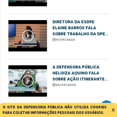
Diretora da ESDPE
Elaine Barros fala
play_circle_outline
sobre trabalho da DPE
na região tocantina
19/09/2023
A defensora pública
Heloiza Aquino fala
play_circle_outline
sobre Ação Itinerante
em São José de Ribamar
06/09/2023
O site da Defensoria Pública não utiliza cookies
X
Defensor Rodrigo
para coletar informações pessoais dos usuários.