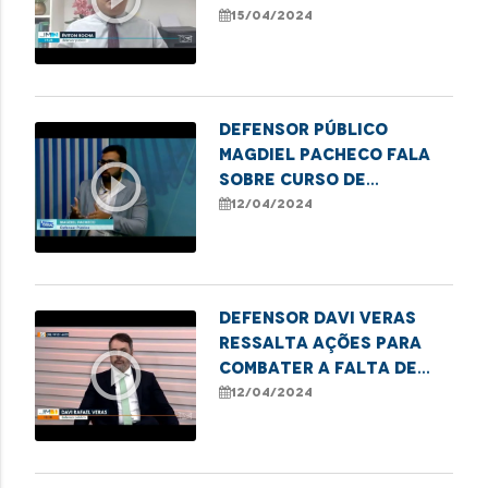
moradia e insegurança
15/04/2024
vivenciada em áreas de
risco
Defensor público
Magdiel Pacheco fala
play_circle_outline
sobre curso de
formação de
12/04/2024
lideranças populares
em Imperatriz
Defensor Davi Veras
ressalta ações para
play_circle_outline
combater a falta de
vagas nas escolas
12/04/2024
públicas de São Luís