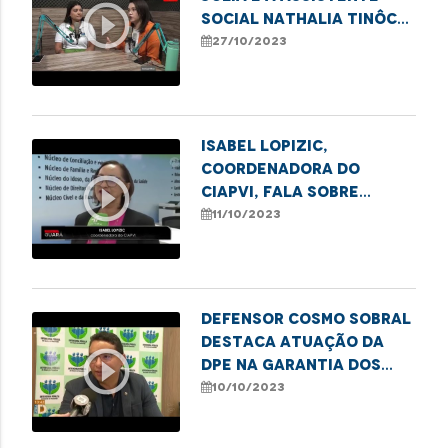
play_circle_outline
social Nathalia Tinôco
falam sobre mutirão de
27/10/2023
retificação de nome e
gênero em Presidente
Dutra
Isabel Lopizic,
coordenadora do
play_circle_outline
CIAPVI, fala sobre
Observatório dos
11/10/2023
Índices de Violência
Contra a Pessoa Idosa
Defensor Cosmo Sobral
destaca atuação da
play_circle_outline
DPE na garantia dos
direitos das pessoas
10/10/2023
com deficiência