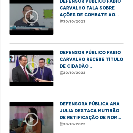
Defensor público Fábio
Carvalho fala sobre
play_circle_outline
ações de combate ao
sub-registro em
30/10/2023
Imperatriz
Defensor público Fabio
Carvalho recebe Título
play_circle_outline
de Cidadão
Imperatrizense
30/10/2023
Defensora pública Ana
Julia destaca mutirão
play_circle_outline
de retificação de nome
e gênero em Presidente
30/10/2023
Dutra