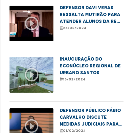
Defensor Davi Veras
ressalta mutirão para
play_circle_outline
atender alunos da rede
pública que estão sem
26/02/2024
vagas
Inauguração do
Econúcleo Regional de
play_circle_outline
Urbano Santos
16/02/2024
Defensor público Fábio
Carvalho discute
play_circle_outline
medidas judiciais para
assegurar o
01/02/2024