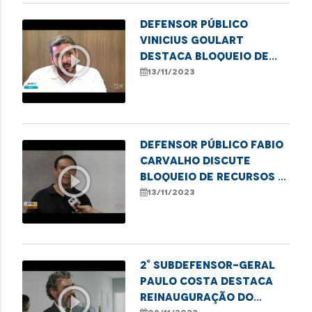
Defensor público
Vinicius Goulart
play_circle_outline
destaca bloqueio de
verbas para
13/11/2023
tratamento de
paciente na rede
privada de saúde
Defensor público Fabio
Carvalho discute
play_circle_outline
bloqueio de recursos e
desafios na saúde
13/11/2023
pública em imperatriz
2° Subdefensor-Geral
Paulo Costa destaca
play_circle_outline
reinauguração do