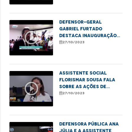
Defensor-geral
Gabriel Furtado
play_circle_outline
destaca inauguração
das novas instalações
27/10/2023
do Econúcleo em Santa
Inês
Assistente social
Florismar Sousa fala
play_circle_outline
sobre as ações de
combate ao sub-
27/10/2023
registro em Imperatriz
Defensora pública Ana
Júlia e a assistente