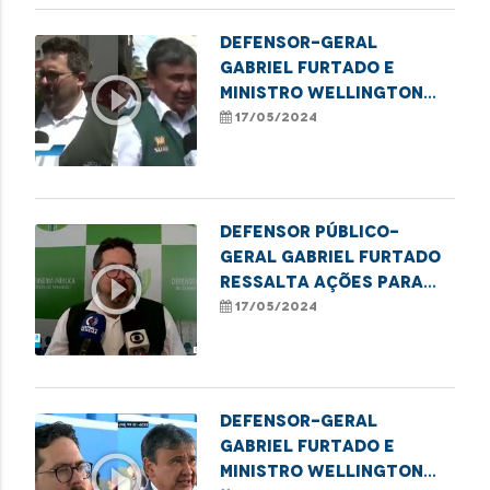
Estado
Defensor-geral
Gabriel Furtado e
play_circle_outline
ministro Wellington
Dias celebram Acordo
17/05/2024
de Cooperação Técnica
para ampliação de
ações de registro
público no Estado
Defensor público-
geral Gabriel Furtado
play_circle_outline
ressalta ações para
erradicação do sub-
17/05/2024
registro de nascimento
no Maranhão
Defensor-geral
Gabriel Furtado e
play_circle_outline
Ministro Wellington