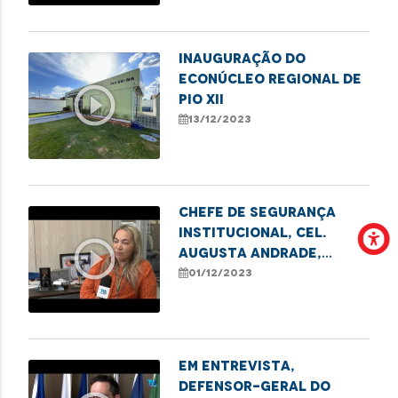
Inauguração do
Econúcleo Regional de
play_circle_outline
Pio XII
13/12/2023
Chefe de Segurança
Institucional, cel.
play_circle_outline
Augusta Andrade,
destaca aprovação de
01/12/2023
projeto de lei que
permite o livre
ingresso de mulheres
na PMMA
Em entrevista,
defensor-geral do