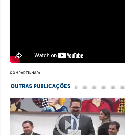
Compartilhar:
Outras Publicações
play_circle_outline