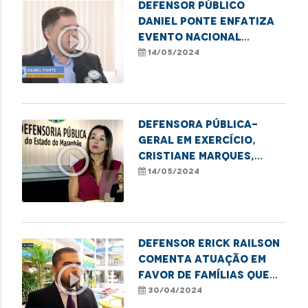
Defensor público
Daniel Ponte enfatiza
play_circle_outline
evento nacional
"Direito de Existir" em
14/05/2024
Caxias
Defensora Pública-
Geral em exercício,
play_circle_outline
Cristiane Marques,
destaca lei que exige a
14/05/2024
notificação de
nascimentos sem
identificação paterna
à DPE
Defensor Erick Railson
comenta atuação em
play_circle_outline
favor de famílias que
residem em áreas de
30/04/2024
risco na capital