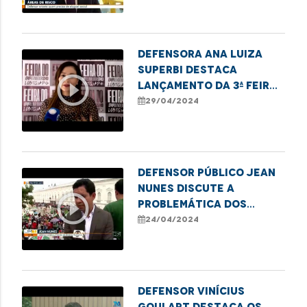
Defensora Ana Luiza
Superbi destaca
play_circle_outline
lançamento da 3ª Feira
de Empreendedorismo
29/04/2024
LGBTQIAPN+ em
Imperatriz
Defensor Público Jean
Nunes discute a
play_circle_outline
problemática dos
conflitos fundiários
24/04/2024
no Maranhão
Defensor Vinícius
Goulart destaca os