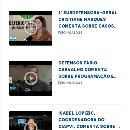
1ª Subdefensora-Geral
Cristiane Marques
play_circle_outline
comenta sobre casos
de violência contra
10/10/2023
idosos no Maranhão
Defensor Fabio
Carvalho comenta
play_circle_outline
sobre programação em
alusão aos 20 anos do
10/10/2023
Estatuto do Idoso
Isabel Lopizic,
coordenadora do
play_circle_outline
CIAPVI, comenta sobre o