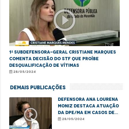
play_circle_outline
1ª Subdefensora-geral Cristiane Marques
comenta decisão do STF que proíbe
desqualificação de vítimas
28/05/2024
Demais Publicações
Defensora Ana Lourena
Moniz destaca atuação
play_circle_outline
da DPE/MA em casos de
adoção
28/05/2024