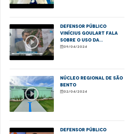
de título de eleitor em
Imperatriz
Defensor público
Vinícius Goulart fala
play_circle_outline
sobre o uso da
cannabis para fins
09/04/2024
medicinais
Núcleo Regional de SÃO
BENTO
play_circle_outline
02/04/2024
Defensor público