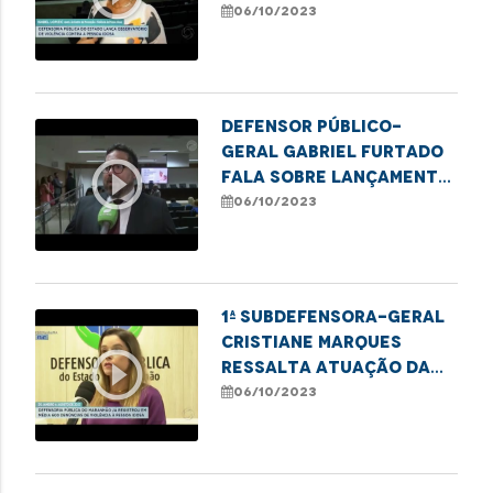
Observatório dos
06/10/2023
Índices de Violência
Contra a Pessoa Idosa
Defensor Público-
Geral Gabriel Furtado
play_circle_outline
fala sobre lançamento
do Observatório dos
06/10/2023
Índices de Violência
Contra a Pessoa Idosa
1ª Subdefensora-Geral
Cristiane Marques
play_circle_outline
ressalta atuação da
DPE na garantia dos
06/10/2023
direitos dos idosos