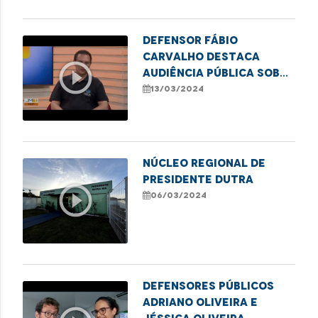
Defensor Fábio
Carvalho destaca
play_circle_outline
audiência pública sobre
direitos das pessoas
13/03/2024
com transtorno do
espectro autista em
Imperatriz
Núcleo Regional de
Presidente Dutra
play_circle_outline
06/03/2024
Defensores públicos
Adriano Oliveira e