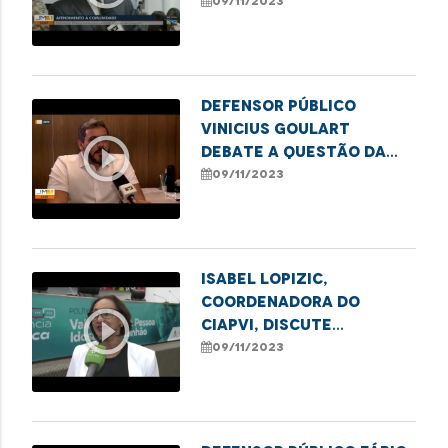
Núcleo Regional da DPE
09/11/2023
em Imperatriz
Defensor público
Vinicius Goulart
play_circle_outline
debate a questão da
alimentação especial
09/11/2023
para idosos em
entrevista
Isabel Lopizic,
coordenadora do
play_circle_outline
CIAPVI, discute
violência contra
09/11/2023
idosos em audiência
pública