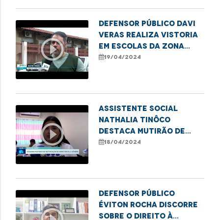
Defensor público Davi
Veras realiza vistoria
play_circle_outline
em escolas da Zona
Rural de São Luís
19/04/2024
Assistente social
Nathalia Tinôco
play_circle_outline
destaca mutirão de
retificação de nome e
18/04/2024
gênero em Santa Inês
Defensor público
Éviton Rocha discorre
play_circle_outline
sobre o direito à