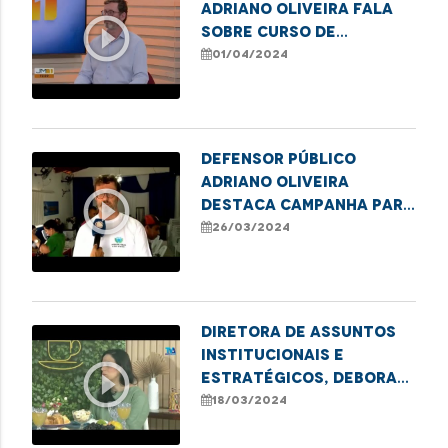
Adriano Oliveira fala
play_circle_outline
sobre curso de
formação de
01/04/2024
lideranças populares
em Imperatriz
Defensor público
Adriano Oliveira
play_circle_outline
destaca campanha para
emissão de título de
26/03/2024
eleitor em Imperatriz
Diretora de Assuntos
Institucionais e
play_circle_outline
Estratégicos, Debora
Alcântara, fala sobre
18/03/2024
o projeto Cidadania
sobre Rodas