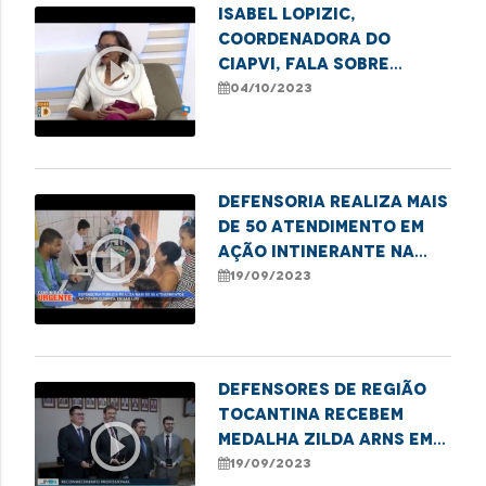
Isabel Lopizic,
coordenadora do
play_circle_outline
CIAPVI, fala sobre
medidas de combate à
04/10/2023
violência contra o
Idoso
Defensoria realiza mais
de 50 atendimento em
play_circle_outline
Ação Intinerante na
Cidade Olímpica
19/09/2023
Defensores de região
tocantina recebem
play_circle_outline
medalha Zilda Arns em
Imperatriz
19/09/2023