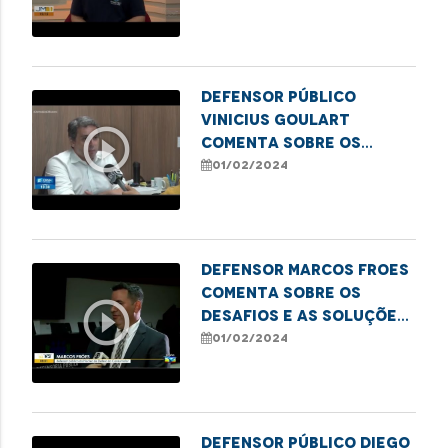
tratamento de
hemodiálise
Defensor público
Vinicius Goulart
play_circle_outline
comenta sobre os
casos de maus-tratos
01/02/2024
contra idosos no
Maranhão
Defensor Marcos Froes
comenta sobre os
play_circle_outline
desafios e as soluções
para combater os
01/02/2024
golpes contra idosos
Defensor público Diego