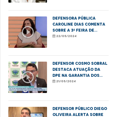
Defensora pública
Caroline Dias comenta
play_circle_outline
sobre a 3ª Feira de
Empreendedorismo
22/05/2024
LGBTQIAPN+ em
Imperatriz
Defensor Cosmo Sobral
destaca atuação da
play_circle_outline
DPE na garantia dos
direitos das pessoas
21/05/2024
com deficiência
Defensor público Diego
Oliveira alerta sobre