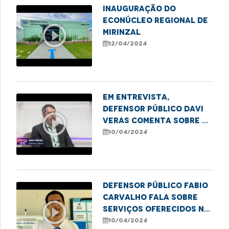
Inauguração do
Econúcleo Regional de
play_circle_outline
Mirinzal
12/04/2024
Em entrevista,
defensor público Davi
play_circle_outline
Veras comenta sobre a
situação das escolas
10/04/2024
públicas em São Luís
Defensor público Fabio
Carvalho fala sobre
play_circle_outline
serviços oferecidos na
campanha para emissão
10/04/2024