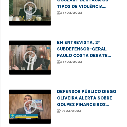
play_circle_outline
tipos de violência
contra idosos e ações
24/04/2024
protetivas
Em entrevista, 2º
Subdefensor-Geral
play_circle_outline
Paulo Costa debate
controle e
24/04/2024
fiscalização do
patrimônio público
Defensor público Diego
Oliveira alerta sobre
play_circle_outline
golpes financeiros
contra idosos
19/04/2024