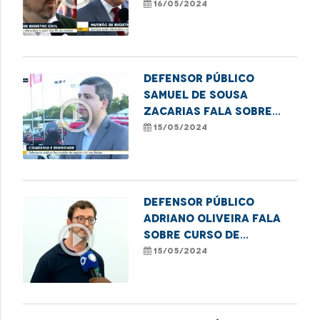
Dias destacam ações
16/05/2024
para erradicação do
sub-registro no
Maranhão
Defensor público
Samuel de Sousa
play_circle_outline
Zacarias fala sobre
mutirão de combate ao
15/05/2024
sub-registro em Balsas
Defensor público
Adriano Oliveira fala
play_circle_outline
sobre curso de
formação de
15/05/2024
lideranças populares
em Imperatriz