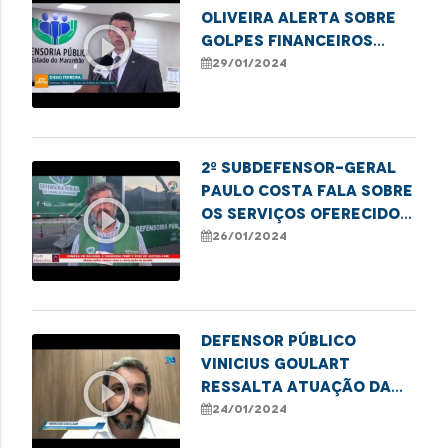
Oliveira alerta sobre
play_circle_outline
golpes financeiros
contra idosos
29/01/2024
2º Subdefensor-Geral
Paulo Costa fala sobre
play_circle_outline
os serviços oferecidos
pela Carreta dos
26/01/2024
Direitos em Bacabal
Defensor público
Vinicius Goulart
play_circle_outline
ressalta atuação da
DPE no combate ao
24/01/2024
etarismo