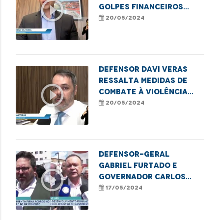
play_circle_outline
golpes financeiros
contra idosos
20/05/2024
Defensor Davi Veras
ressalta medidas de
play_circle_outline
combate à violência
contra crianças e
20/05/2024
adolescentes
Defensor-geral
Gabriel Furtado e
play_circle_outline
governador Carlos
Brandão apontam
17/05/2024
medidas de combate ao
sub-registro no