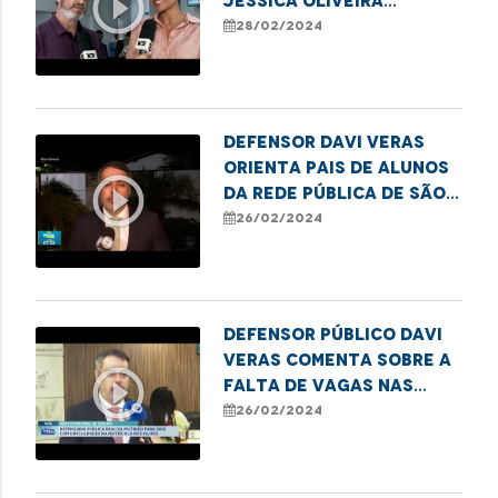
play_circle_outline
Jéssica Oliveira
destacam campanha
28/02/2024
para emissão de títulos
de eleitor em
Imperatriz
Defensor Davi Veras
orienta pais de alunos
play_circle_outline
da rede pública de São
Luís sobre seus direitos
26/02/2024
à educação
Defensor público Davi
Veras comenta sobre a
play_circle_outline
falta de vagas nas
escolas públicas de
26/02/2024
São Luís