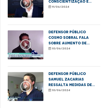
play_circle_outline
conscientização e
combate à violência
11/06/2024
contra a pessoa idosa
Defensor público
Cosmo Sobral fala
play_circle_outline
sobre aumento de
casos de violência
10/06/2024
contra idosos no MA
Defensor público
Samuel Zacarias
play_circle_outline
ressalta medidas de
combate à violência
10/06/2024
contra a pessoa idosa