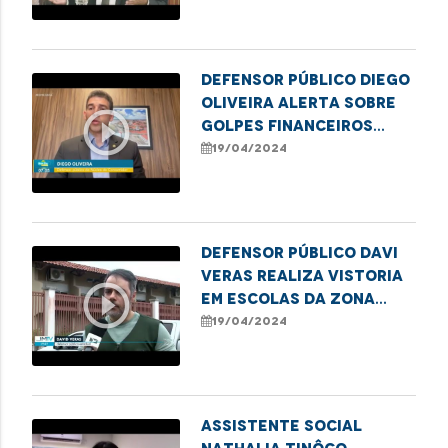
patrimônio público
Defensor público Diego
Oliveira alerta sobre
play_circle_outline
golpes financeiros
contra idosos
19/04/2024
Defensor público Davi
Veras realiza vistoria
play_circle_outline
em escolas da Zona
Rural de São Luís
19/04/2024
Assistente social