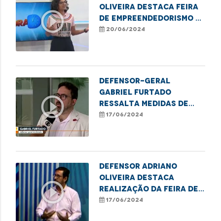
Oliveira destaca Feira
play_circle_outline
de Empreendedorismo e
mutirão de retificação
20/06/2024
de nome e gênero em
Imperatriz
Defensor-geral
Gabriel Furtado
play_circle_outline
ressalta medidas de
combate à violência
17/06/2024
contra a pessoa Idosa
Defensor Adriano
Oliveira destaca
play_circle_outline
realização da Feira de
Empreendedorismo e do
17/06/2024
mutirão de retificação