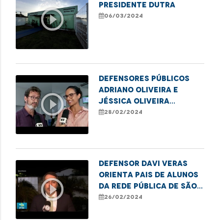
Presidente Dutra
play_circle_outline
06/03/2024
Defensores públicos
Adriano Oliveira e
play_circle_outline
Jéssica Oliveira
destacam campanha
28/02/2024
para emissão de títulos
de eleitor em
Imperatriz
Defensor Davi Veras
orienta pais de alunos
play_circle_outline
da rede pública de São
Luís sobre seus direitos
26/02/2024
à educação