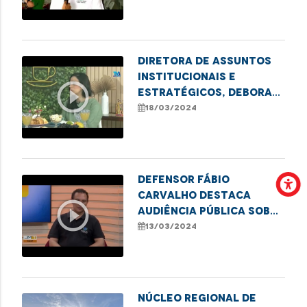
eleitor em Imperatriz
Diretora de Assuntos
Institucionais e
play_circle_outline
Estratégicos, Debora
Alcântara, fala sobre
18/03/2024
o projeto Cidadania
sobre Rodas
Defensor Fábio
Carvalho destaca
play_circle_outline
audiência pública sobre
direitos das pessoas
13/03/2024
com transtorno do
espectro autista em
Imperatriz
Núcleo Regional de