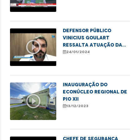
Direitos em Bacabal
Defensor público
Vinicius Goulart
play_circle_outline
ressalta atuação da
DPE no combate ao
24/01/2024
etarismo
Inauguração do
Econúcleo Regional de
play_circle_outline
Pio XII
13/12/2023
Chefe de Segurança