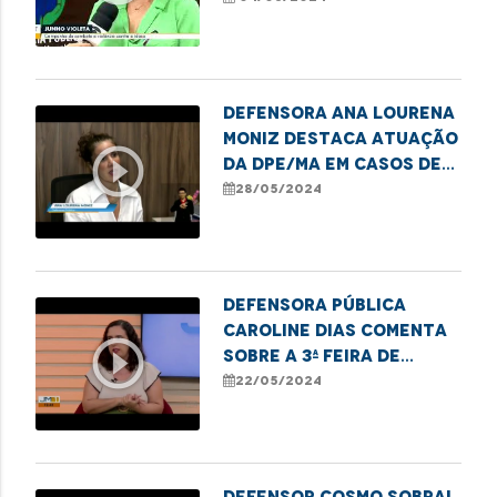
Defensora Ana Lourena
Moniz destaca atuação
play_circle_outline
da DPE/MA em casos de
adoção
28/05/2024
Defensora pública
Caroline Dias comenta
play_circle_outline
sobre a 3ª Feira de
Empreendedorismo
22/05/2024
LGBTQIAPN+ em
Imperatriz
Defensor Cosmo Sobral