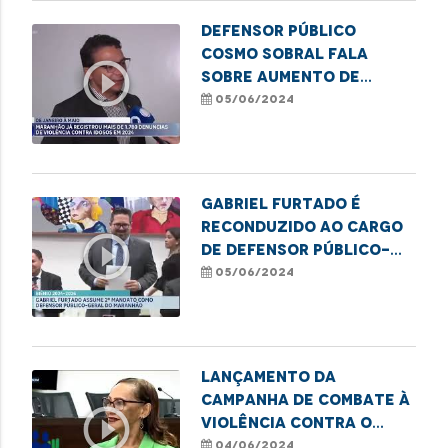
Defensor público
Cosmo Sobral fala
play_circle_outline
sobre aumento de
casos de violência
05/06/2024
contra idosos no MA
Gabriel Furtado é
reconduzido ao cargo
play_circle_outline
de defensor público-
geral do Estado
05/06/2024
Lançamento da
Campanha de Combate à
play_circle_outline
Violência Contra o
Idoso
04/06/2024