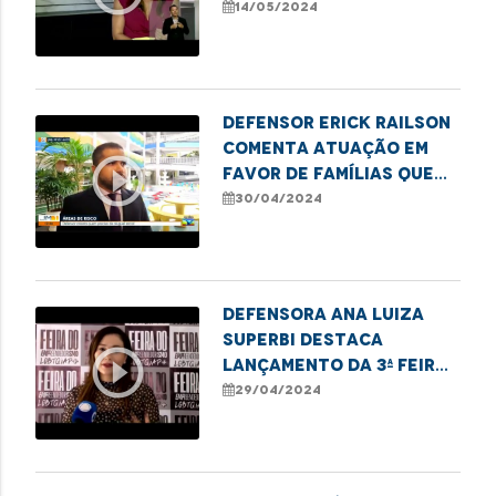
destaca lei que exige a
14/05/2024
notificação de
nascimentos sem
identificação paterna
à DPE
Defensor Erick Railson
comenta atuação em
play_circle_outline
favor de famílias que
residem em áreas de
30/04/2024
risco na capital
Defensora Ana Luiza
Superbi destaca
play_circle_outline
lançamento da 3ª Feira
de Empreendedorismo
29/04/2024
LGBTQIAPN+ em
Imperatriz