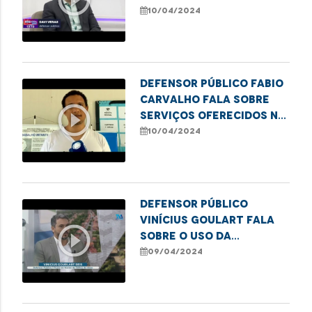
situação das escolas
10/04/2024
públicas em São Luís
Defensor público Fabio
Carvalho fala sobre
play_circle_outline
serviços oferecidos na
campanha para emissão
10/04/2024
de título de eleitor em
Imperatriz
Defensor público
Vinícius Goulart fala
play_circle_outline
sobre o uso da
cannabis para fins
09/04/2024
medicinais