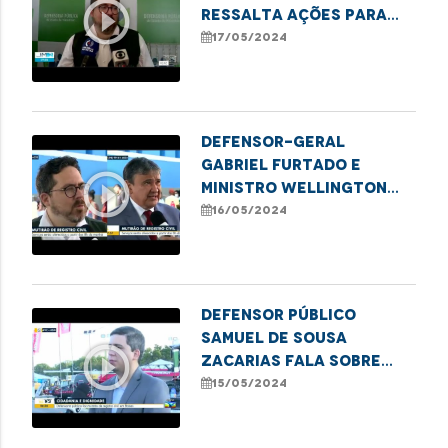
play_circle_outline
ressalta ações para
erradicação do sub-
17/05/2024
registro de nascimento
no Maranhão
Defensor-geral
Gabriel Furtado e
play_circle_outline
Ministro Wellington
Dias destacam ações
16/05/2024
para erradicação do
sub-registro no
Maranhão
Defensor público
Samuel de Sousa
play_circle_outline
Zacarias fala sobre
mutirão de combate ao
15/05/2024
sub-registro em Balsas