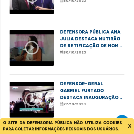
Imperatrizense
30/10/2023
Defensora pública Ana
Julia destaca mutirão
play_circle_outline
de retificação de nome
e gênero em Presidente
30/10/2023
Dutra
Defensor-geral
Gabriel Furtado
play_circle_outline
destaca inauguração
das novas instalações
27/10/2023
do Econúcleo em Santa
Inês
O site da Defensoria Pública não utiliza cookies
X
para coletar informações pessoais dos usuários.