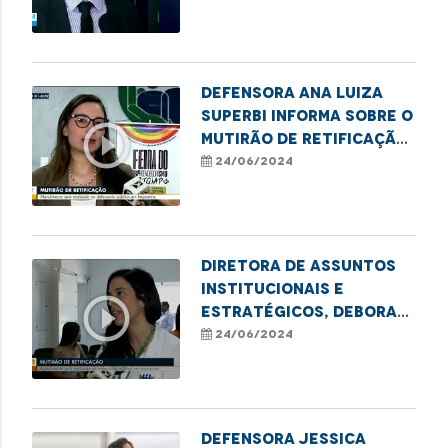
a importância da
reinserção social dos
apenados
Defensora Ana Luiza
Superbi informa sobre o
play_circle_outline
mutirão de retificação
de nome e gênero em
24/06/2024
Imperatriz
Diretora de Assuntos
Institucionais e
play_circle_outline
Estratégicos, Debora
Alcântara, destaca
24/06/2024
mutirão de retificação
de nome e gênero em
Imperatriz
Defensora Jessica