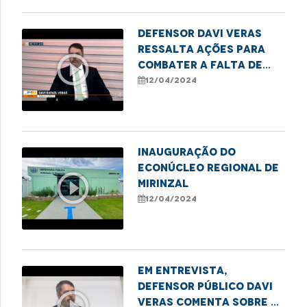
Defensor Davi Veras
ressalta ações para
play_circle_outline
combater a falta de
vagas nas escolas
12/04/2024
públicas de São Luís
Inauguração do
Econúcleo Regional de
play_circle_outline
Mirinzal
12/04/2024
Em entrevista,
defensor público Davi
play_circle_outline
Veras comenta sobre a