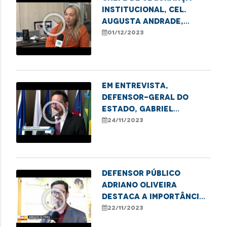
Institucional, cel.
play_circle_outline
Augusta Andrade,
destaca aprovação de
01/12/2023
projeto de lei que
permite o livre
ingresso de mulheres
na PMMA
Em entrevista,
defensor-geral do
play_circle_outline
Estado, Gabriel
Furtado, fala sobre a
24/11/2023
honra de receber o
Título de Cidadão
Maranhense
Defensor público
Adriano Oliveira
play_circle_outline
destaca a importância
da 13ª edição do
22/11/2023
Concurso de Desenhos