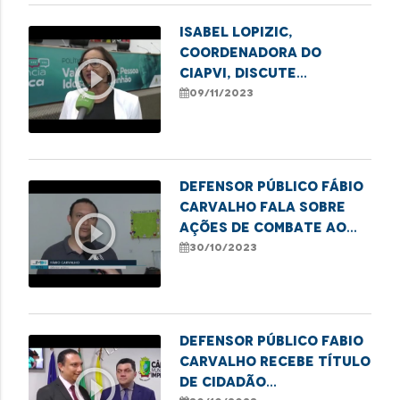
Isabel Lopizic,
coordenadora do
play_circle_outline
CIAPVI, discute
violência contra
09/11/2023
idosos em audiência
pública
Defensor público Fábio
Carvalho fala sobre
play_circle_outline
ações de combate ao
sub-registro em
30/10/2023
Imperatriz
Defensor público Fabio
Carvalho recebe Título
play_circle_outline
de Cidadão