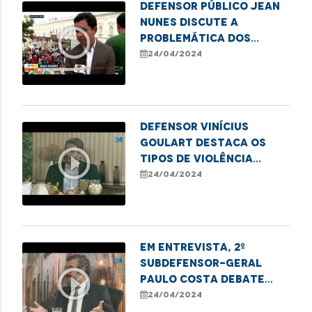
Defensor Público Jean
Nunes discute a
play_circle_outline
problemática dos
conflitos fundiários
24/04/2024
no Maranhão
Defensor Vinícius
Goulart destaca os
play_circle_outline
tipos de violência
contra idosos e ações
24/04/2024
protetivas
Em entrevista, 2º
Subdefensor-Geral
play_circle_outline
Paulo Costa debate
controle e
24/04/2024
fiscalização do