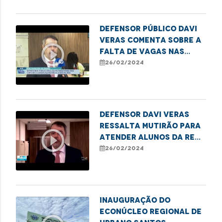
Defensor público Davi
Veras comenta sobre a
play_circle_outline
falta de vagas nas
escolas públicas de
26/02/2024
São Luís
Defensor Davi Veras
ressalta mutirão para
play_circle_outline
atender alunos da rede
pública que estão sem
26/02/2024
vagas
Inauguração do
Econúcleo Regional de