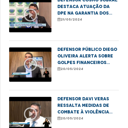
destaca atuação da
play_circle_outline
DPE na garantia dos
direitos das pessoas
21/05/2024
com deficiência
Defensor público Diego
Oliveira alerta sobre
play_circle_outline
golpes financeiros
contra idosos
20/05/2024
Defensor Davi Veras
ressalta medidas de
play_circle_outline
combate à violência
contra crianças e
20/05/2024
adolescentes