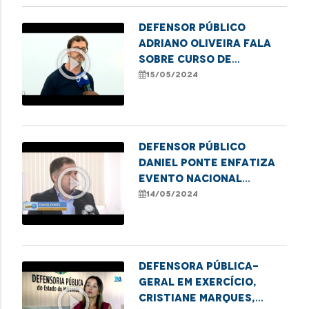
Defensor público
Adriano Oliveira fala
play_circle_outline
sobre curso de
formação de
15/05/2024
lideranças populares
em Imperatriz
Defensor público
Daniel Ponte enfatiza
play_circle_outline
evento nacional
"Direito de Existir" em
14/05/2024
Caxias
Defensora Pública-
Geral em exercício,
play_circle_outline
Cristiane Marques,