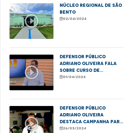
Núcleo Regional de SÃO
BENTO
play_circle_outline
02/04/2024
Defensor público
Adriano Oliveira fala
play_circle_outline
sobre curso de
formação de
01/04/2024
lideranças populares
em Imperatriz
Defensor público
Adriano Oliveira
play_circle_outline
destaca campanha para
emissão de título de
26/03/2024