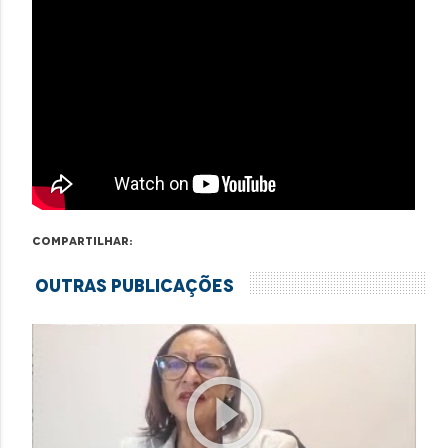
Compartilhar:
Outras Publicações
play_circle_outline