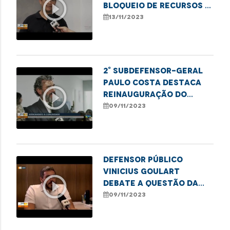
play_circle_outline
bloqueio de recursos e
desafios na saúde
13/11/2023
pública em imperatriz
2° Subdefensor-Geral
Paulo Costa destaca
play_circle_outline
reinauguração do
Núcleo Regional da DPE
09/11/2023
em Imperatriz
Defensor público
Vinicius Goulart
play_circle_outline
debate a questão da
alimentação especial
09/11/2023
para idosos em
entrevista