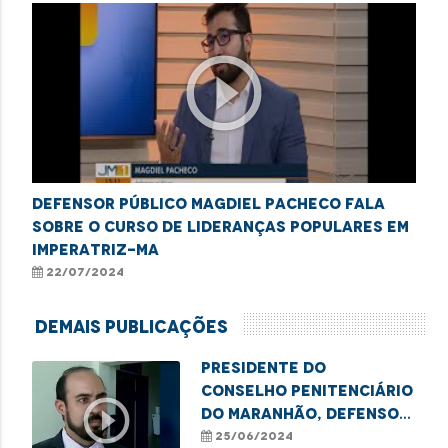
play_circle_outline
Defensor público Magdiel Pacheco fala
sobre o Curso de Lideranças Populares em
Imperatriz-MA
22/07/2024
Demais Publicações
Presidente do
Conselho Penitenciário
play_circle_outline
do Maranhão, defensor
Thiago Josino, destaca
25/06/2024