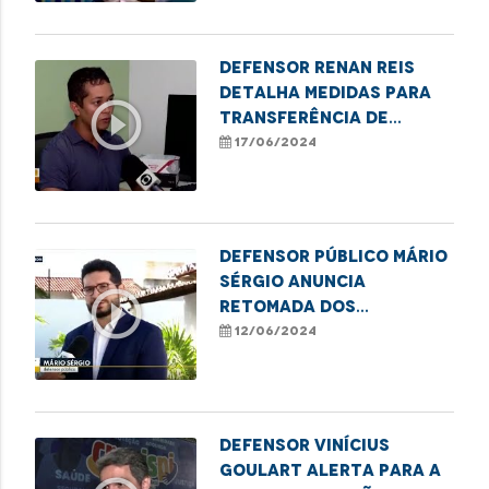
de nome e gênero em
Imperatriz
Defensor Renan Reis
detalha medidas para
play_circle_outline
transferência de
paciente renal de Codó
17/06/2024
para São Luis
Defensor público Mário
Sérgio anuncia
play_circle_outline
retomada dos
atendimentos
12/06/2024
presenciais em Codó
Defensor Vinícius
Goulart alerta para a