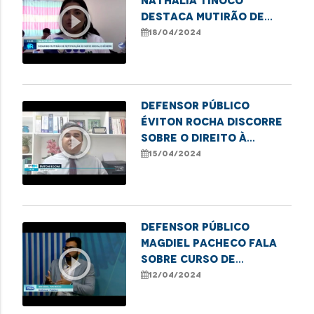
Nathalia Tinôco
play_circle_outline
destaca mutirão de
retificação de nome e
18/04/2024
gênero em Santa Inês
Defensor público
Éviton Rocha discorre
play_circle_outline
sobre o direito à
moradia e insegurança
15/04/2024
vivenciada em áreas de
risco
Defensor público
Magdiel Pacheco fala
play_circle_outline
sobre curso de
formação de
12/04/2024
lideranças populares
em Imperatriz