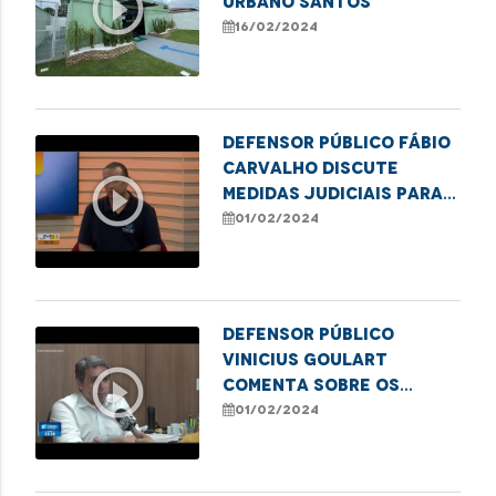
play_circle_outline
Urbano Santos
16/02/2024
Defensor público Fábio
Carvalho discute
play_circle_outline
medidas judiciais para
assegurar o
01/02/2024
tratamento de
hemodiálise
Defensor público
Vinicius Goulart
play_circle_outline
comenta sobre os
casos de maus-tratos
01/02/2024
contra idosos no
Maranhão