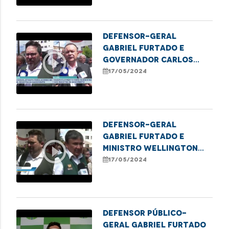
Defensor-geral
Gabriel Furtado e
play_circle_outline
governador Carlos
Brandão apontam
17/05/2024
medidas de combate ao
sub-registro no
Estado
Defensor-geral
Gabriel Furtado e
play_circle_outline
ministro Wellington
Dias celebram Acordo
17/05/2024
de Cooperação Técnica
para ampliação de
ações de registro
público no Estado
Defensor público-
geral Gabriel Furtado