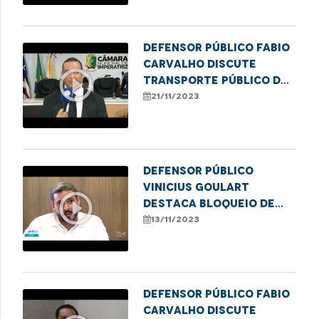
Afro, em Imperatriz
Defensor público Fabio
Carvalho discute
play_circle_outline
transporte público de
Imperatriz em audiência
21/11/2023
pública
Defensor público
Vinicius Goulart
play_circle_outline
destaca bloqueio de
verbas para
13/11/2023
tratamento de
paciente na rede
privada de saúde
Defensor público Fabio
Carvalho discute