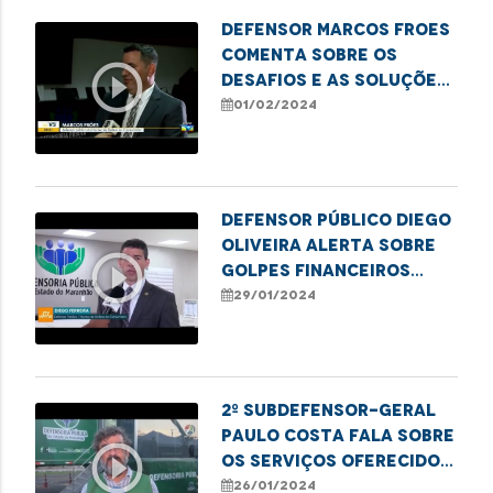
Defensor Marcos Froes
comenta sobre os
play_circle_outline
desafios e as soluções
para combater os
01/02/2024
golpes contra idosos
Defensor público Diego
Oliveira alerta sobre
play_circle_outline
golpes financeiros
contra idosos
29/01/2024
2º Subdefensor-Geral
Paulo Costa fala sobre
play_circle_outline
os serviços oferecidos
pela Carreta dos
26/01/2024