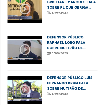
Cristiane Marques fala
play_circle_outline
sobre PL que obriga
envio de registros de
26/05/2023
nascimentos sem
identificação paterna
pelos cartórios à DPE
Defensor público
Raphael Lobo fala
play_circle_outline
sobre mutirão de
registro civil em
26/05/2023
Balsas
Defensor público Luís
Fernando Brum fala
play_circle_outline
sobre mutirão de
registro civil em
25/05/2023
Balsas