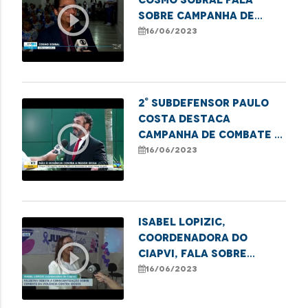
play_circle_outline
sobre Campanha de
Combate à Violência
16/06/2023
contra o Idoso
2° Subdefensor Paulo
Costa destaca
play_circle_outline
campanha de combate à
violência contra a
16/06/2023
pessoa idosa
Isabel Lopizic,
coordenadora do
play_circle_outline
CIAPVI, fala sobre
medidas de combate à
16/06/2023
violência contra o
Idoso