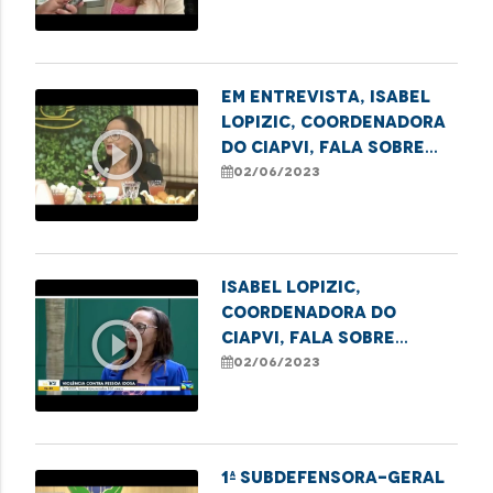
contra a pessoa idosa
Em entrevista, Isabel
Lopizic, coordenadora
play_circle_outline
do CIAPVI, fala sobre
idadismo, etarismo e
02/06/2023
ageismo
Isabel Lopizic,
coordenadora do
play_circle_outline
CIAPVI, fala sobre
Campanha de Combate à
02/06/2023
Violência contra o
Idoso
1ª Subdefensora-Geral