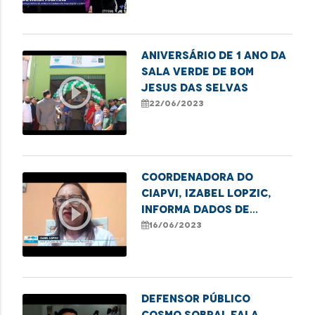
ANIVERSÁRIO DE 1 ANO DA
SALA VERDE DE BOM
play_circle_outline
JESUS DAS SELVAS
22/06/2023
Coordenadora do
CIAPVI, Izabel Lopzic,
play_circle_outline
informa dados de
violência contra
16/06/2023
idosos no Maranhão
Defensor público
Cosmo Sobral fala