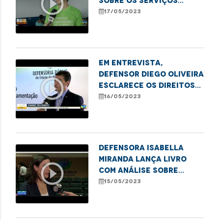
play_circle_outline
sobre os serviços
oferecidos pelo
17/05/2023
projeto "Defensoria na
Comunidade" em
imperatriz
Em entrevista,
defensor Diego Oliveira
play_circle_outline
esclarece os direitos
dos consumidores nos
16/05/2023
planos de saúde
Defensora Isabella
Miranda lança livro
play_circle_outline
com análise sobre
mortes no Complexo
15/05/2023
Penitenciário de
Pedrinhas em 2013