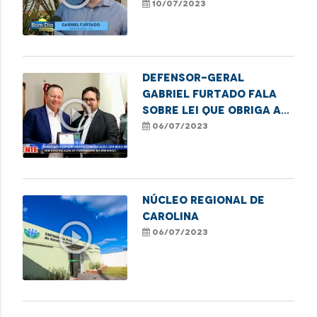
obriga a comunicação
10/07/2023
de recém-nascidos sem
identificação paterna
à DPE
Defensor-Geral
Gabriel Furtado fala
play_circle_outline
sobre lei que obriga a
comunicação de
06/07/2023
nascimento sem
identificação de
paternidade à DPE
NÚCLEO REGIONAL DE
CAROLINA
play_circle_outline
06/07/2023