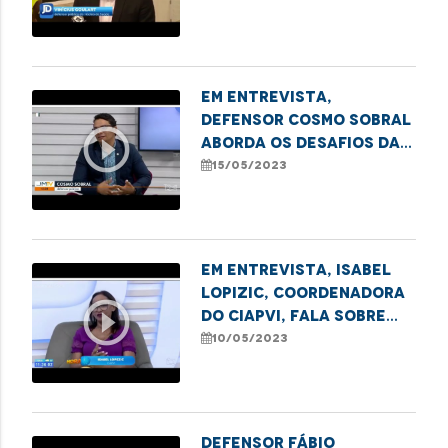
discute alterações no
Projeto de Lei dos
Planos de Saúde
Em entrevista,
defensor Cosmo Sobral
play_circle_outline
aborda os desafios da
saúde pública no
15/05/2023
Maranhão
Em entrevista, Isabel
Lopizic, coordenadora
play_circle_outline
do CIAPVI, fala sobre
combate à violência
10/05/2023
contra idosos
Defensor Fábio