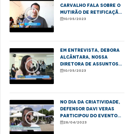
Carvalho fala sobre o
play_circle_outline
mutirão de retificação
de registro civil em
10/05/2023
Imperatriz
Em entrevista, Debora
Alcântara, nossa
play_circle_outline
Diretora de Assuntos
Institucionais e
10/05/2023
Estratégicos, fala
sobre o projeto de
Cidadania Transgênero
No Dia da Criatividade,
defensor Davi Veras
play_circle_outline
participou do evento
da ONG Justiça e Paz se
28/04/2023
Abraçarão