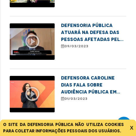
Rio Anil
Defensoria Pública
atuará na defesa das
play_circle_outline
pessoas afetadas pelo
incêndio em shopping de
09/03/2023
São Luís
Defensora Caroline
Dias fala sobre
play_circle_outline
audiência pública em
alusão ao Dia
01/03/2023
Internacional da
Mulher, em Imperatriz
O site da Defensoria Pública não utiliza cookies
X
Defensor Público
para coletar informações pessoais dos usuários.