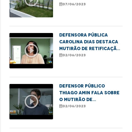
07/06/2023
Defensora pública
Carolina Dias destaca
play_circle_outline
mutirão de retificação
de nome e gênero em
02/06/2023
Imperatriz
Defensor público
Thiago Amin fala sobre
play_circle_outline
o mutirão de
retificação de nome
02/06/2023
social em Imperatriz