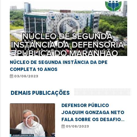
play_circle_outline
NÚCLEO DE SEGUNDA INSTÂNCIA DA DPE
COMPLETA 10 ANOS
03/08/2023
Demais Publicações
Defensor público
Joaquim Gonzaga Neto
play_circle_outline
fala sobre os desafios
enfrentados por
01/08/2023
pessoas com doenças