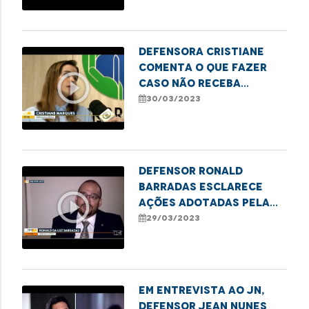
Defensora Cristiane
comenta o que fazer
play_circle_outline
caso não receba
socorro em acidentes
30/03/2023
de trânsito
Defensor Ronald
Barradas esclarece
play_circle_outline
ações adotadas pela
DPE/MA para minimizar
29/03/2023
os impactos das
voçorocas em
Buriticupu
Em entrevista ao JN,
Defensor Jean Nunes