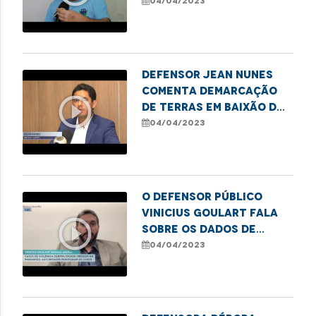
famílias que vivem da
04/04/2023
coleta de resíduos em
Pinheiro
Defensor Jean Nunes
comenta demarcação
play_circle_outline
de terras em Baixão dos
Rochas por
04/04/2023
determinação judicial
O defensor público
Vinicius Goulart fala
play_circle_outline
sobre os dados de
violência contra
04/04/2023
idosos no Estado