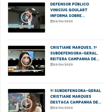
Defensor público
Vinicius Goulart
play_circle_outline
informa sobre
campanha de violência
02/06/2023
contra o idoso no
Maranhão
Cristiane Marques, 1ª
Subdefensora-Geral,
play_circle_outline
reitera campanha de
combate à violência
02/06/2023
contra o idoso
1ª Subdefensora-Geral
Cristiane Marques
play_circle_outline
destaca campanha de
combate à violência
02/06/2023