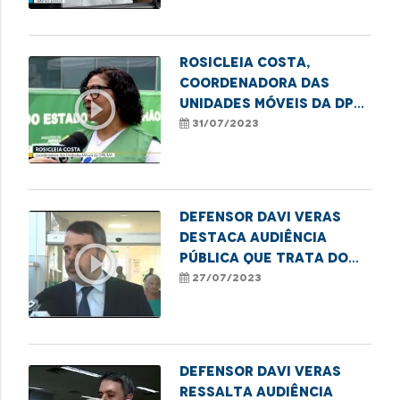
ocultas
Rosicleia Costa,
coordenadora das
play_circle_outline
unidades móveis da DPE,
fala sobre os serviços
31/07/2023
oferecidos pela
Carreta dos Direitos
Defensor Davi Veras
destaca audiência
play_circle_outline
pública que trata do
déficit de vagas na
27/07/2023
rede de ensino de São
Luís
Defensor Davi Veras
ressalta audiência