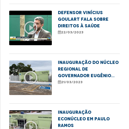
Defensor Vinícius
Goulart fala sobre
play_circle_outline
direitos à saúde
22/03/2023
INAUGURAÇÃO DO NÚCLEO
REGIONAL DE
play_circle_outline
GOVERNADOR EUGÊNIO
BARROS
21/03/2023
INAUGURAÇÃO
ECONÚCLEO EM PAULO
play_circle_outline
RAMOS