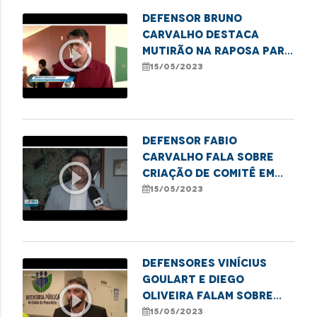
Defensor Bruno
Carvalho destaca
play_circle_outline
mutirão na Raposa para
regularização de
15/05/2023
registros de
nascimento
Defensor Fabio
Carvalho fala sobre
play_circle_outline
criação de comitê em
Imperatriz para
15/05/2023
erradicação do sub-
registro
Defensores Vinícius
Goulart e Diego
play_circle_outline
Oliveira falam sobre
audiência pública que
15/05/2023