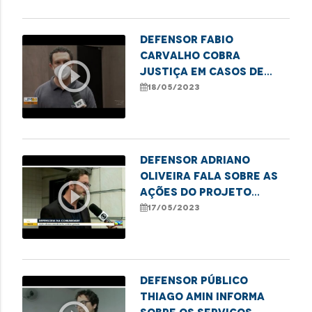
Defensor Fabio
Carvalho cobra
play_circle_outline
justiça em casos de
abuso sexual contra
18/05/2023
crianças e
adolescentes
Defensor Adriano
Oliveira fala sobre as
play_circle_outline
ações do projeto
"Defensoria na
17/05/2023
Comunidade" em
imperatriz
Defensor público
Thiago Amin informa