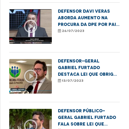
Defensor Davi Veras
aborda aumento na
play_circle_outline
procura da DPE por pais
sem vagas em escolas
26/07/2023
de São Luís
Defensor-Geral
Gabriel Furtado
play_circle_outline
destaca lei que obriga
a comunicação de
13/07/2023
registros sem
identificação do pai à
DPE
Defensor Público-
Geral Gabriel Furtado
play_circle_outline
fala sobre lei que