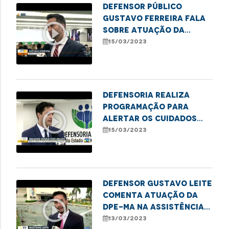
Defensor público
Gustavo Ferreira fala
play_circle_outline
sobre atuação da
defensoria na defesa
15/03/2023
do consumidor
Defensoria realiza
programação para
play_circle_outline
alertar os cuidados
com os idosos nas
15/03/2023
relações de consumo
Defensor Gustavo Leite
comenta atuação da
play_circle_outline
DPE-MA na assistência
às vítimas do Shopping
13/03/2023