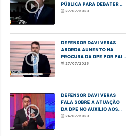
play_circle_outline
pública para debater a
falta de vagas nas
27/07/2023
escolas municipais de
São Luís
Defensor Davi Veras
aborda aumento na
play_circle_outline
procura da DPE por pais
sem vagas em escolas
27/07/2023
de São Luís
Defensor Davi Veras
fala sobre a atuação
play_circle_outline
da DPE no auxilio aos
pais em busca de vagas
26/07/2023
escolares