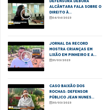
Defensora Débora
Alcântara fala sobre o
play_circle_outline
direito à
documentação civil
04/04/2023
básica
Jornal da Record
mostra crianças em
play_circle_outline
lixão em Pinheiro e a
atuação da DPE/MA em
31/03/2023
defesa das famílias
Caso Baixão dos
Rochas: Defensor
play_circle_outline
público Jean Nunes
acompanha inspeção na
30/03/2023
área