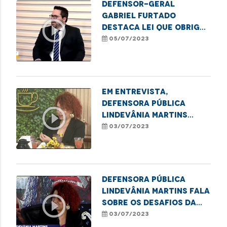
Defensor-Geral
Gabriel Furtado
play_circle_outline
destaca lei que obriga
a comunicação de
05/07/2023
nascimento sem
identificação de
paternidade à
Defensoria Pública do
Em entrevista,
Estado
defensora pública
play_circle_outline
Lindevânia Martins
destaca a importância
03/07/2023
do Dia de Orgulho
LGBTQIA+
Defensora pública
Lindevânia Martins fala
play_circle_outline
sobre os desafios da
população LGBTQIA+
03/07/2023