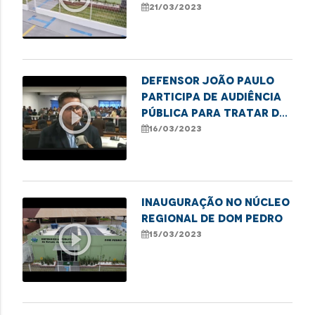
21/03/2023
Defensor João Paulo
participa de audiência
play_circle_outline
pública para tratar do
saneamento básico em
16/03/2023
Imperatriz
INAUGURAÇÃO NO NÚCLEO
REGIONAL DE DOM PEDRO
play_circle_outline
15/03/2023