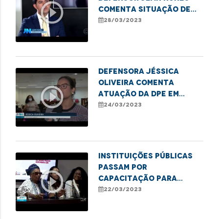
play_circle_outline
comenta situação de
comunidade em São
28/03/2023
Benedito do Rio Preto
Defensora Jéssica
Oliveira comenta
play_circle_outline
atuação da DPE em
casos de violência
24/03/2023
infantojuvenil
Instituições públicas
passam por
play_circle_outline
capacitação para
combater o racismo
22/03/2023
estrutural