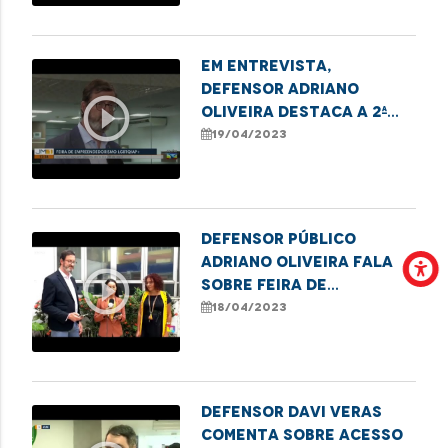
Em entrevista,
defensor Adriano
play_circle_outline
Oliveira destaca a 2ª
Feira do
19/04/2023
Empreendedorismo
LGBTQIA+ da DPE, em
Imperatriz
Defensor público
Adriano Oliveira fala
play_circle_outline
sobre Feira de
Empreendedorismo
18/04/2023
LGBTQIA+ em Imperatriz
Defensor Davi Veras
comenta sobre acesso