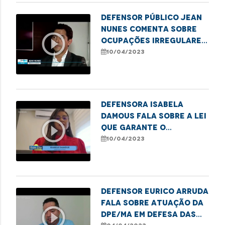
Defensor público Jean
Nunes comenta sobre
play_circle_outline
ocupações irregulares
na capital
10/04/2023
Defensora Isabela
Damous fala sobre a lei
play_circle_outline
que garante o
funcionamento 24h das
10/04/2023
Delegacias da Mulher
Defensor Eurico Arruda
fala sobre atuação da
play_circle_outline
DPE/MA em defesa das