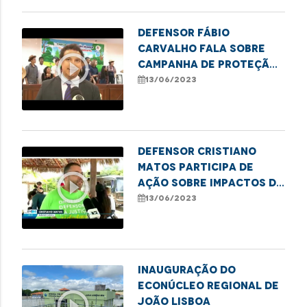
Defensor Fábio
Carvalho fala sobre
play_circle_outline
campanha de proteção
à infância e combate ao
13/06/2023
trabalho infantil
Defensor Cristiano
Matos participa de
play_circle_outline
ação sobre impactos do
lixo nas praias do
13/06/2023
Brasil
Inauguração do
Econúcleo Regional de
play_circle_outline
João Lisboa