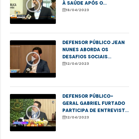
play_circle_outline
à saúde após o
falecimento de bebê
18/04/2023
indígena em São Luís
Defensor público Jean
Nunes aborda os
play_circle_outline
desafios sociais
relacionados à
12/04/2023
política habitacional
Defensor público-
geral Gabriel Furtado
play_circle_outline
participa de entrevista
no programa Café com
12/04/2023
Notícias