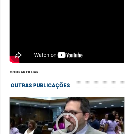
Compartilhar:
Outras Publicações
play_circle_outline