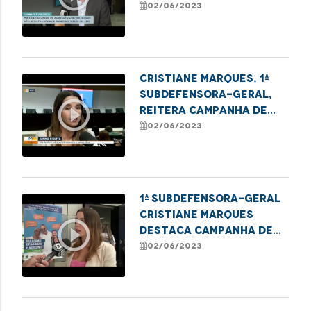
campanha de violência
02/06/2023
contra o idoso no
Maranhão
Cristiane Marques, 1ª
Subdefensora-Geral,
play_circle_outline
reitera campanha de
combate à violência
02/06/2023
contra o idoso
1ª Subdefensora-Geral
Cristiane Marques
play_circle_outline
destaca campanha de
combate à violência
02/06/2023
contra a pessoa idosa