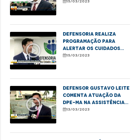
defensoria na defesa
15/03/2023
do consumidor
Defensoria realiza
programação para
play_circle_outline
alertar os cuidados
com os idosos nas
15/03/2023
relações de consumo
Defensor Gustavo Leite
comenta atuação da
play_circle_outline
DPE-MA na assistência
às vítimas do Shopping
13/03/2023
Rio Anil