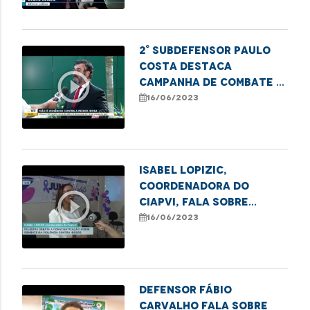
2° Subdefensor Paulo
Costa destaca
play_circle_outline
campanha de combate à
violência contra a
16/06/2023
pessoa idosa
Isabel Lopizic,
coordenadora do
play_circle_outline
CIAPVI, fala sobre
medidas de combate à
16/06/2023
violência contra o
Idoso
Defensor Fábio
Carvalho fala sobre