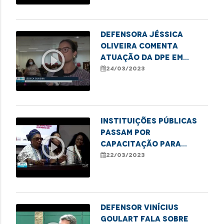
Defensora Jéssica
Oliveira comenta
play_circle_outline
atuação da DPE em
casos de violência
24/03/2023
infantojuvenil
Instituições públicas
passam por
play_circle_outline
capacitação para
combater o racismo
22/03/2023
estrutural
Defensor Vinícius
Goulart fala sobre