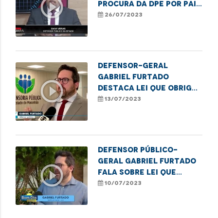
play_circle_outline
procura da DPE por pais
sem vagas em escolas
26/07/2023
de São Luís
Defensor-Geral
Gabriel Furtado
play_circle_outline
destaca lei que obriga
a comunicação de
13/07/2023
registros sem
identificação do pai à
DPE
Defensor Público-
Geral Gabriel Furtado
play_circle_outline
fala sobre lei que
obriga a comunicação
10/07/2023
de recém-nascidos sem
identificação paterna
à DPE