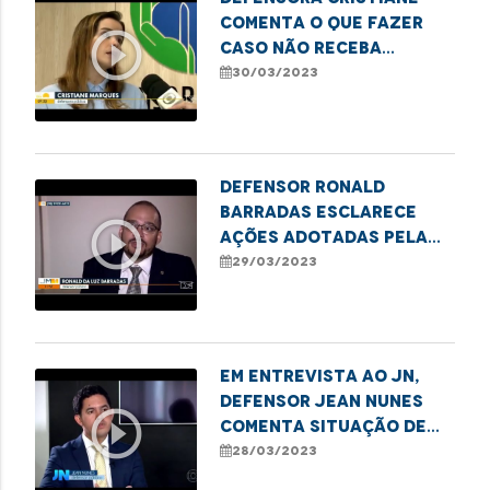
comenta o que fazer
play_circle_outline
caso não receba
socorro em acidentes
30/03/2023
de trânsito
Defensor Ronald
Barradas esclarece
play_circle_outline
ações adotadas pela
DPE/MA para minimizar
29/03/2023
os impactos das
voçorocas em
Buriticupu
Em entrevista ao JN,
Defensor Jean Nunes
play_circle_outline
comenta situação de
comunidade em São
28/03/2023
Benedito do Rio Preto