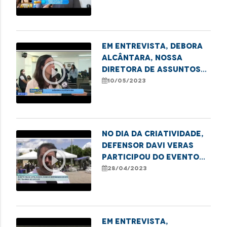
Imperatriz
Em entrevista, Debora
Alcântara, nossa
play_circle_outline
Diretora de Assuntos
Institucionais e
10/05/2023
Estratégicos, fala
sobre o projeto de
Cidadania Transgênero
No Dia da Criatividade,
defensor Davi Veras
play_circle_outline
participou do evento
da ONG Justiça e Paz se
28/04/2023
Abraçarão
Em entrevista,