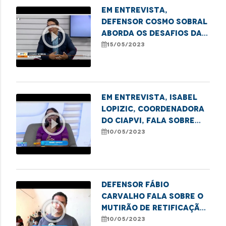
Em entrevista,
defensor Cosmo Sobral
play_circle_outline
aborda os desafios da
saúde pública no
15/05/2023
Maranhão
Em entrevista, Isabel
Lopizic, coordenadora
play_circle_outline
do CIAPVI, fala sobre
combate à violência
10/05/2023
contra idosos
Defensor Fábio
Carvalho fala sobre o
play_circle_outline
mutirão de retificação
de registro civil em
10/05/2023