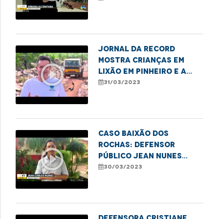
básica
Jornal da Record
mostra crianças em
play_circle_outline
lixão em Pinheiro e a
atuação da DPE/MA em
31/03/2023
defesa das famílias
Caso Baixão dos
Rochas: Defensor
play_circle_outline
público Jean Nunes
acompanha inspeção na
30/03/2023
área
Defensora Cristiane