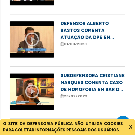
Defensor Alberto
Bastos comenta
play_circle_outline
atuação da DPE em
casos de violência
01/03/2023
contra crianças e
adolescentes
Subdefensora Cristiane
Marques comenta caso
play_circle_outline
de homofobia em bar da
Litorânea
28/02/2023
O site da Defensoria Pública não utiliza cookies
X
Defensoria pública
para coletar informações pessoais dos usuários.
acompanha caso de