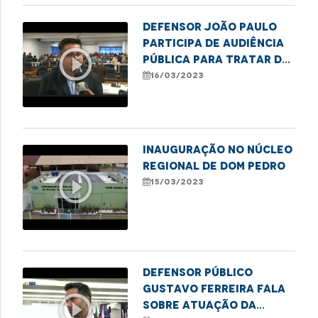
Defensor João Paulo
participa de audiência
play_circle_outline
pública para tratar do
saneamento básico em
16/03/2023
Imperatriz
INAUGURAÇÃO NO NÚCLEO
REGIONAL DE DOM PEDRO
play_circle_outline
15/03/2023
Defensor público
Gustavo Ferreira fala
play_circle_outline
sobre atuação da