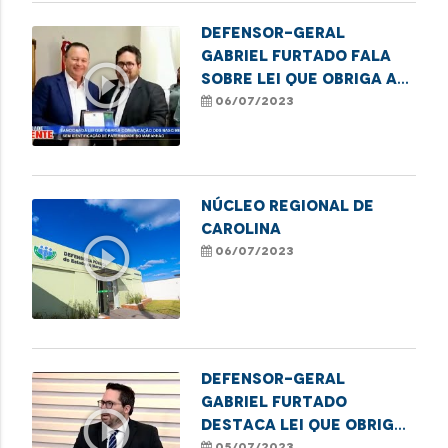
Defensor-Geral
Gabriel Furtado fala
play_circle_outline
sobre lei que obriga a
comunicação de
06/07/2023
nascimento sem
identificação de
paternidade à DPE
NÚCLEO REGIONAL DE
CAROLINA
play_circle_outline
06/07/2023
Defensor-Geral
Gabriel Furtado
play_circle_outline
destaca lei que obriga
a comunicação de
05/07/2023