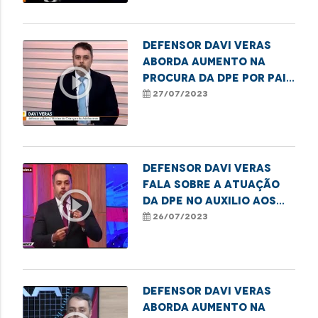
São Luís
Defensor Davi Veras
aborda aumento na
play_circle_outline
procura da DPE por pais
sem vagas em escolas
27/07/2023
de São Luís
Defensor Davi Veras
fala sobre a atuação
play_circle_outline
da DPE no auxilio aos
pais em busca de vagas
26/07/2023
escolares
Defensor Davi Veras
aborda aumento na