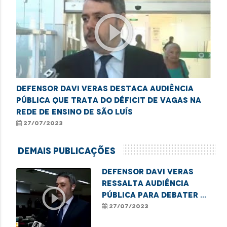
play_circle_outline
Defensor Davi Veras destaca audiência
pública que trata do déficit de vagas na
rede de ensino de São Luís
27/07/2023
Demais Publicações
Defensor Davi Veras
ressalta audiência
play_circle_outline
pública para debater a
falta de vagas nas
27/07/2023
escolas municipais de