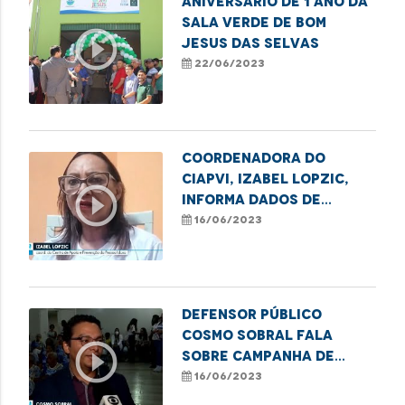
ANIVERSÁRIO DE 1 ANO DA
SALA VERDE DE BOM
play_circle_outline
JESUS DAS SELVAS
22/06/2023
Coordenadora do
CIAPVI, Izabel Lopzic,
play_circle_outline
informa dados de
violência contra
16/06/2023
idosos no Maranhão
Defensor público
Cosmo Sobral fala
play_circle_outline
sobre Campanha de
Combate à Violência
16/06/2023
contra o Idoso