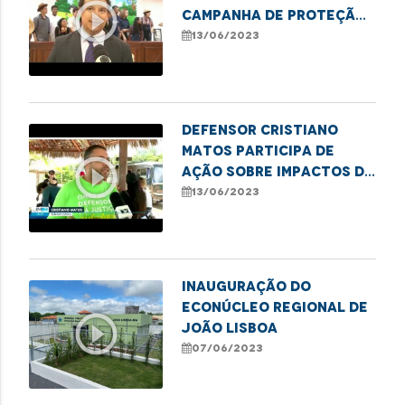
play_circle_outline
campanha de proteção
à infância e combate ao
13/06/2023
trabalho infantil
Defensor Cristiano
Matos participa de
play_circle_outline
ação sobre impactos do
lixo nas praias do
13/06/2023
Brasil
Inauguração do
Econúcleo Regional de
play_circle_outline
João Lisboa
07/06/2023