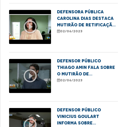
Defensora pública
Carolina Dias destaca
play_circle_outline
mutirão de retificação
de nome e gênero em
02/06/2023
Imperatriz
Defensor público
Thiago Amin fala sobre
play_circle_outline
o mutirão de
retificação de nome
02/06/2023
social em Imperatriz
Defensor público
Vinicius Goulart
play_circle_outline
informa sobre