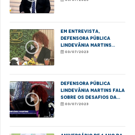
nascimento sem
identificação de
paternidade à
Defensoria Pública do
Em entrevista,
Estado
defensora pública
play_circle_outline
Lindevânia Martins
destaca a importância
03/07/2023
do Dia de Orgulho
LGBTQIA+
Defensora pública
Lindevânia Martins fala
play_circle_outline
sobre os desafios da
população LGBTQIA+
03/07/2023