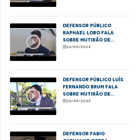
nascimentos sem
identificação paterna
pelos cartórios à DPE
Defensor público
Raphael Lobo fala
play_circle_outline
sobre mutirão de
registro civil em
26/05/2023
Balsas
Defensor público Luís
Fernando Brum fala
play_circle_outline
sobre mutirão de
registro civil em
25/05/2023
Balsas
Defensor Fabio