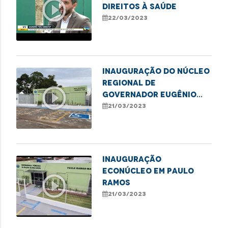
play_circle_outline
direitos à saúde
22/03/2023
INAUGURAÇÃO DO NÚCLEO
REGIONAL DE
play_circle_outline
GOVERNADOR EUGÊNIO
BARROS
21/03/2023
INAUGURAÇÃO
ECONÚCLEO EM PAULO
play_circle_outline
RAMOS
21/03/2023