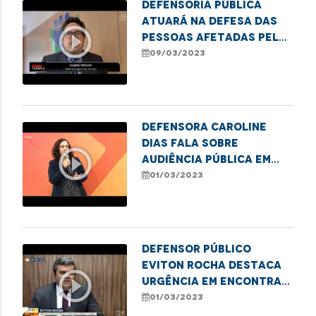
Defensoria Pública
atuará na defesa das
play_circle_outline
pessoas afetadas pelo
incêndio em shopping de
09/03/2023
São Luís
Defensora Caroline
Dias fala sobre
play_circle_outline
audiência pública em
alusão ao Dia
01/03/2023
Internacional da
Mulher, em Imperatriz
Defensor Público
Eviton Rocha destaca
play_circle_outline
urgência em encontrar
solução para
01/03/2023
ocupações irregulares