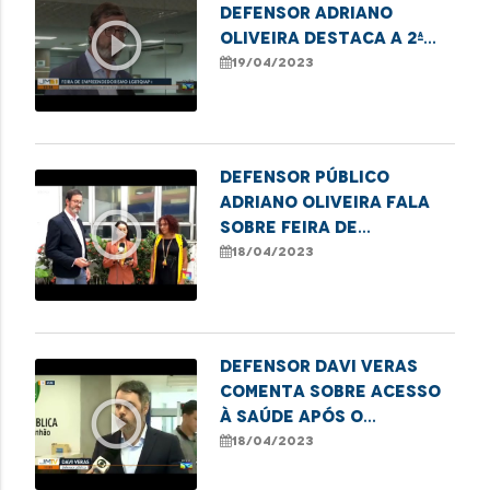
defensor Adriano
play_circle_outline
Oliveira destaca a 2ª
Feira do
19/04/2023
Empreendedorismo
LGBTQIA+ da DPE, em
Imperatriz
Defensor público
Adriano Oliveira fala
play_circle_outline
sobre Feira de
Empreendedorismo
18/04/2023
LGBTQIA+ em Imperatriz
Defensor Davi Veras
comenta sobre acesso
play_circle_outline
à saúde após o
falecimento de bebê
18/04/2023
indígena em São Luís