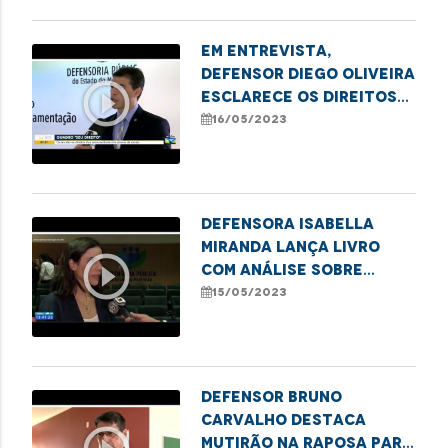
imperatriz
Em entrevista,
defensor Diego Oliveira
play_circle_outline
esclarece os direitos
dos consumidores nos
16/05/2023
planos de saúde
Defensora Isabella
Miranda lança livro
play_circle_outline
com análise sobre
mortes no Complexo
15/05/2023
Penitenciário de
Pedrinhas em 2013
Defensor Bruno
Carvalho destaca
mutirão na Raposa para