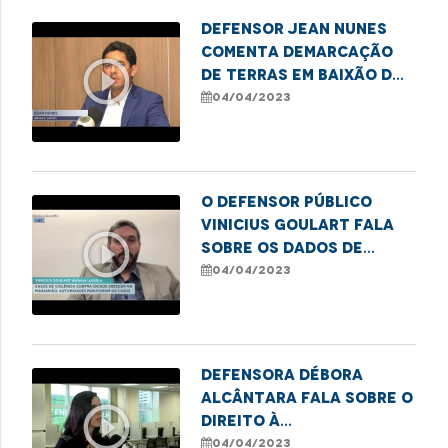
Defensor Jean Nunes
comenta demarcação
play_circle_outline
de terras em Baixão dos
Rochas por
04/04/2023
determinação judicial
O defensor público
Vinicius Goulart fala
play_circle_outline
sobre os dados de
violência contra
04/04/2023
idosos no Estado
Defensora Débora
Alcântara fala sobre o
play_circle_outline
direito à
documentação civil
04/04/2023