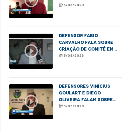
play_circle_outline
regularização de
15/05/2023
registros de
nascimento
Defensor Fabio
Carvalho fala sobre
play_circle_outline
criação de comitê em
Imperatriz para
15/05/2023
erradicação do sub-
registro
Defensores Vinícius
Goulart e Diego
play_circle_outline
Oliveira falam sobre
audiência pública que
15/05/2023
discute alterações no
Projeto de Lei dos
Planos de Saúde