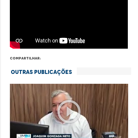
Compartilhar:
Outras Publicações
play_circle_outline