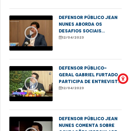
Defensor público Jean
Nunes aborda os
play_circle_outline
desafios sociais
relacionados à
12/04/2023
política habitacional
Defensor público-
geral Gabriel Furtado
play_circle_outline
participa de entrevista
no programa Café com
12/04/2023
Notícias
Defensor público Jean
Nunes comenta sobre