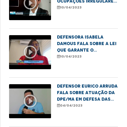
play_circle_outline
ocupações irregulares
na capital
10/04/2023
Defensora Isabela
Damous fala sobre a lei
play_circle_outline
que garante o
funcionamento 24h das
10/04/2023
Delegacias da Mulher
Defensor Eurico Arruda
fala sobre atuação da
play_circle_outline
DPE/MA em defesa das
famílias que vivem da
04/04/2023
coleta de resíduos em
Pinheiro