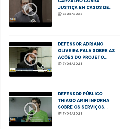
Carvalho cobra
play_circle_outline
justiça em casos de
abuso sexual contra
18/05/2023
crianças e
adolescentes
Defensor Adriano
Oliveira fala sobre as
play_circle_outline
ações do projeto
"Defensoria na
17/05/2023
Comunidade" em
imperatriz
Defensor público
Thiago Amin informa
play_circle_outline
sobre os serviços
oferecidos pelo
17/05/2023
projeto "Defensoria na
Comunidade" em