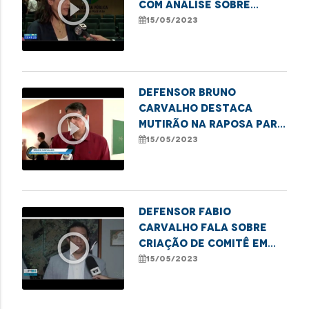
play_circle_outline
com análise sobre
mortes no Complexo
15/05/2023
Penitenciário de
Pedrinhas em 2013
Defensor Bruno
Carvalho destaca
play_circle_outline
mutirão na Raposa para
regularização de
15/05/2023
registros de
nascimento
Defensor Fabio
Carvalho fala sobre
play_circle_outline
criação de comitê em
Imperatriz para
15/05/2023
erradicação do sub-
registro