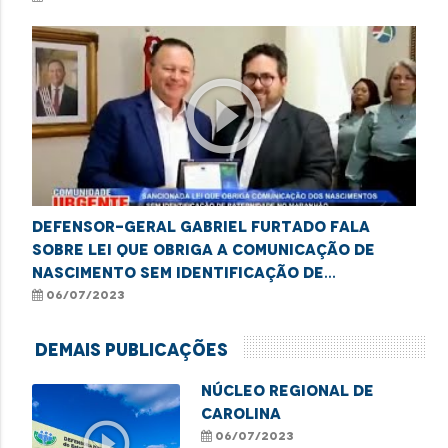
play_circle_outline
Defensor-Geral Gabriel Furtado fala
sobre lei que obriga a comunicação de
nascimento sem identificação de
paternidade à DPE
06/07/2023
Demais Publicações
NÚCLEO REGIONAL DE
CAROLINA
play_circle_outline
06/07/2023