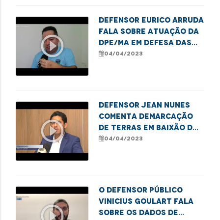
Defensor Eurico Arruda
fala sobre atuação da
play_circle_outline
DPE/MA em defesa das
famílias que vivem da
04/04/2023
coleta de resíduos em
Pinheiro
Defensor Jean Nunes
comenta demarcação
play_circle_outline
de terras em Baixão dos
Rochas por
04/04/2023
determinação judicial
O defensor público
Vinicius Goulart fala
play_circle_outline
sobre os dados de