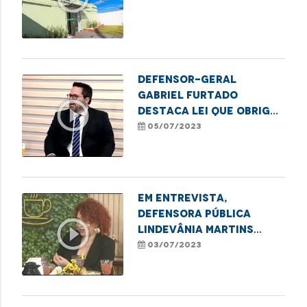
Defensor-Geral
Gabriel Furtado
play_circle_outline
destaca lei que obriga
a comunicação de
05/07/2023
nascimento sem
identificação de
paternidade à
Defensoria Pública do
Em entrevista,
Estado
defensora pública
play_circle_outline
Lindevânia Martins
destaca a importância
03/07/2023
do Dia de Orgulho
LGBTQIA+