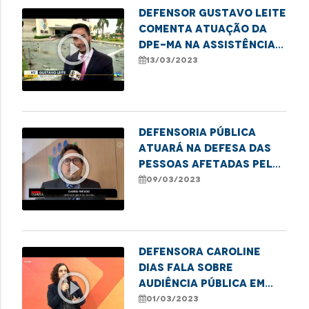
Defensor Gustavo Leite
comenta atuação da
play_circle_outline
DPE-MA na assistência
às vítimas do Shopping
13/03/2023
Rio Anil
Defensoria Pública
atuará na defesa das
play_circle_outline
pessoas afetadas pelo
incêndio em shopping de
09/03/2023
São Luís
Defensora Caroline
Dias fala sobre
play_circle_outline
audiência pública em
alusão ao Dia
01/03/2023