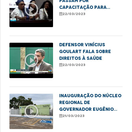
passam por
play_circle_outline
capacitação para
combater o racismo
22/03/2023
estrutural
Defensor Vinícius
Goulart fala sobre
play_circle_outline
direitos à saúde
22/03/2023
INAUGURAÇÃO DO NÚCLEO
REGIONAL DE
play_circle_outline
GOVERNADOR EUGÊNIO
BARROS
21/03/2023