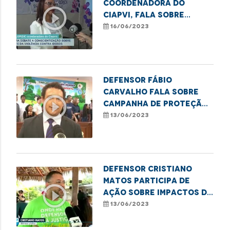
coordenadora do
play_circle_outline
CIAPVI, fala sobre
medidas de combate à
16/06/2023
violência contra o
Idoso
Defensor Fábio
Carvalho fala sobre
play_circle_outline
campanha de proteção
à infância e combate ao
13/06/2023
trabalho infantil
Defensor Cristiano
Matos participa de
play_circle_outline
ação sobre impactos do
lixo nas praias do
13/06/2023
Brasil