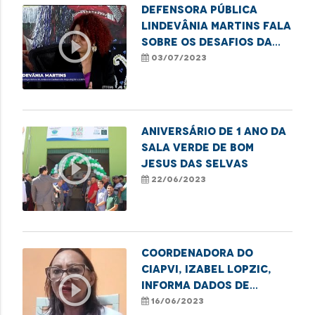
Defensora pública
Lindevânia Martins fala
play_circle_outline
sobre os desafios da
população LGBTQIA+
03/07/2023
ANIVERSÁRIO DE 1 ANO DA
SALA VERDE DE BOM
play_circle_outline
JESUS DAS SELVAS
22/06/2023
Coordenadora do
CIAPVI, Izabel Lopzic,
play_circle_outline
informa dados de
violência contra
16/06/2023