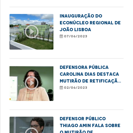
Inauguração do
Econúcleo Regional de
play_circle_outline
João Lisboa
07/06/2023
Defensora pública
Carolina Dias destaca
play_circle_outline
mutirão de retificação
de nome e gênero em
02/06/2023
Imperatriz
Defensor público
Thiago Amin fala sobre
o mutirão de