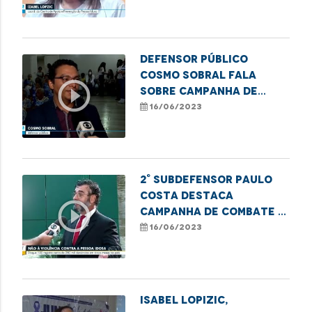
idosos no Maranhão
Defensor público
Cosmo Sobral fala
play_circle_outline
sobre Campanha de
Combate à Violência
16/06/2023
contra o Idoso
2° Subdefensor Paulo
Costa destaca
play_circle_outline
campanha de combate à
violência contra a
16/06/2023
pessoa idosa
Isabel Lopizic,