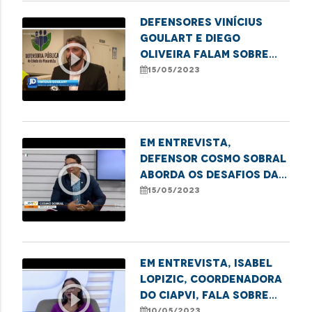
Defensores Vinícius
Goulart e Diego
play_circle_outline
Oliveira falam sobre
audiência pública que
15/05/2023
discute alterações no
Projeto de Lei dos
Planos de Saúde
Em entrevista,
defensor Cosmo Sobral
play_circle_outline
aborda os desafios da
saúde pública no
15/05/2023
Maranhão
Em entrevista, Isabel
Lopizic, coordenadora
play_circle_outline
do CIAPVI, fala sobre
combate à violência
10/05/2023