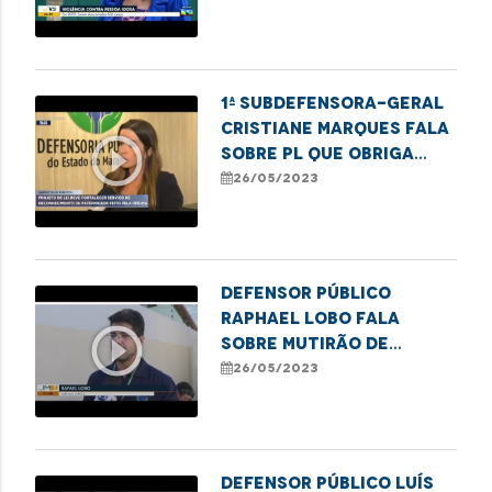
Violência contra o
Idoso
1ª Subdefensora-Geral
Cristiane Marques fala
play_circle_outline
sobre PL que obriga
envio de registros de
26/05/2023
nascimentos sem
identificação paterna
pelos cartórios à DPE
Defensor público
Raphael Lobo fala
play_circle_outline
sobre mutirão de
registro civil em
26/05/2023
Balsas
Defensor público Luís