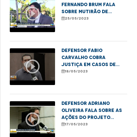
Fernando Brum fala
play_circle_outline
sobre mutirão de
registro civil em
25/05/2023
Balsas
Defensor Fabio
Carvalho cobra
play_circle_outline
justiça em casos de
abuso sexual contra
18/05/2023
crianças e
adolescentes
Defensor Adriano
Oliveira fala sobre as
play_circle_outline
ações do projeto
"Defensoria na
17/05/2023
Comunidade" em