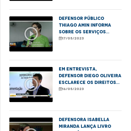
imperatriz
Defensor público
Thiago Amin informa
play_circle_outline
sobre os serviços
oferecidos pelo
17/05/2023
projeto "Defensoria na
Comunidade" em
imperatriz
Em entrevista,
defensor Diego Oliveira
play_circle_outline
esclarece os direitos
dos consumidores nos
16/05/2023
planos de saúde
Defensora Isabella
Miranda lança livro