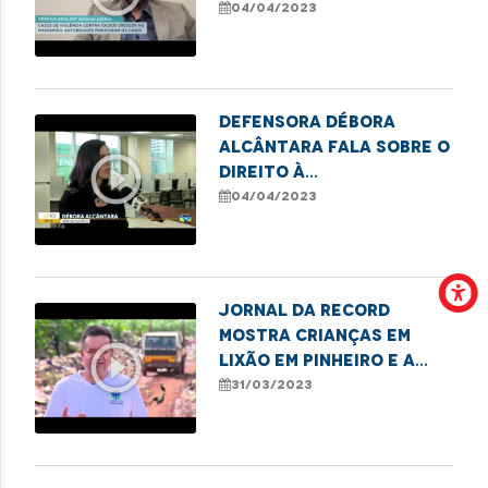
violência contra
04/04/2023
idosos no Estado
Defensora Débora
Alcântara fala sobre o
play_circle_outline
direito à
documentação civil
04/04/2023
básica
Jornal da Record
mostra crianças em
play_circle_outline
lixão em Pinheiro e a
atuação da DPE/MA em
31/03/2023
defesa das famílias