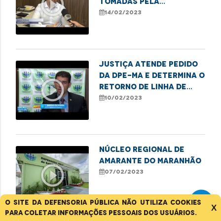
play_circle_outline
tomadas pela
Defensoria em casos de
14/02/2023
estupro de vulnerável
JUSTIÇA ATENDE PEDIDO
DA DPE-MA E DETERMINA O
play_circle_outline
RETORNO DE LINHA DE
ÔNIBUS NO BAIRRO JOÃO
10/02/2023
DE DEUS
NÚCLEO REGIONAL DE
AMARANTE DO MARANHÃO
play_circle_outline
07/02/2023
O site da Defensoria Pública não utiliza cookies
X
para coletar informações pessoais dos usuários.