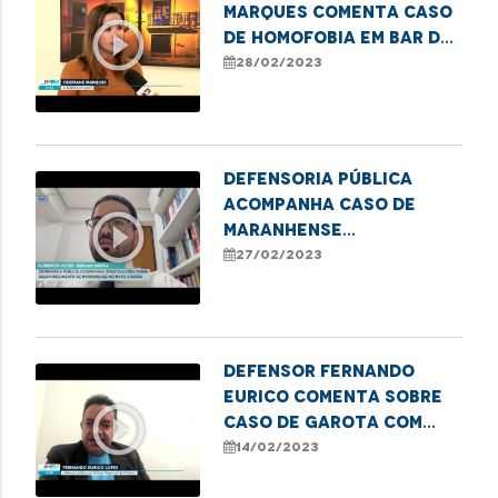
Marques comenta caso
play_circle_outline
de homofobia em bar da
Litorânea
28/02/2023
Defensoria pública
acompanha caso de
play_circle_outline
maranhense
desaparecido em Campo
27/02/2023
Verde, no Mato Grosso
Defensor Fernando
Eurico comenta sobre
play_circle_outline
caso de garota com
quadro grave de
14/02/2023
desnutrição em