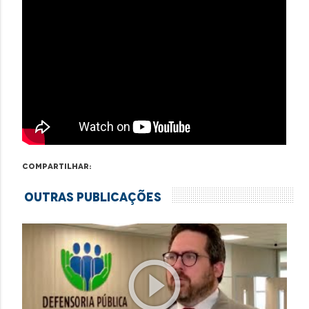
Compartilhar:
Outras Publicações
play_circle_outline