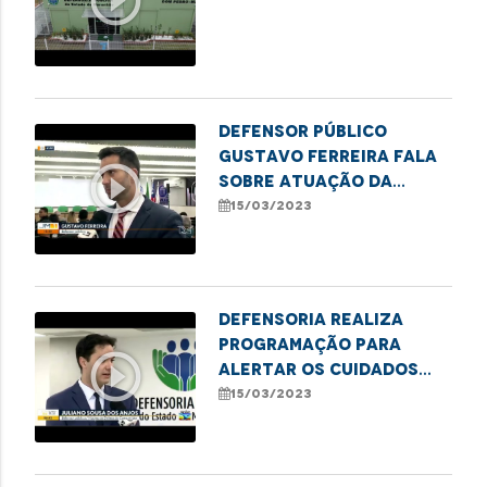
play_circle_outline
Defensor público
Gustavo Ferreira fala
play_circle_outline
sobre atuação da
defensoria na defesa
15/03/2023
do consumidor
Defensoria realiza
programação para
play_circle_outline
alertar os cuidados
com os idosos nas
15/03/2023
relações de consumo