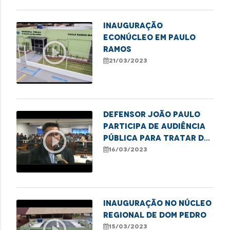
INAUGURAÇÃO
ECONÚCLEO EM PAULO
play_circle_outline
RAMOS
21/03/2023
Defensor João Paulo
participa de audiência
play_circle_outline
pública para tratar do
saneamento básico em
16/03/2023
Imperatriz
INAUGURAÇÃO NO NÚCLEO
REGIONAL DE DOM PEDRO
15/03/2023