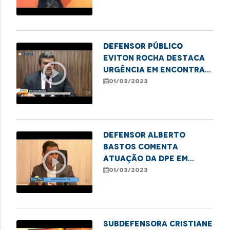
Internacional da
Mulher, em Imperatriz
Defensor Público
Eviton Rocha destaca
play_circle_outline
urgência em encontrar
solução para
01/03/2023
ocupações irregulares
Defensor Alberto
Bastos comenta
play_circle_outline
atuação da DPE em
casos de violência
01/03/2023
contra crianças e
adolescentes
Subdefensora Cristiane