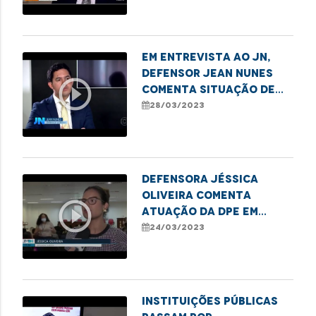
voçorocas em
Buriticupu
Em entrevista ao JN,
Defensor Jean Nunes
play_circle_outline
comenta situação de
comunidade em São
28/03/2023
Benedito do Rio Preto
Defensora Jéssica
Oliveira comenta
play_circle_outline
atuação da DPE em
casos de violência
24/03/2023
infantojuvenil
Instituições públicas