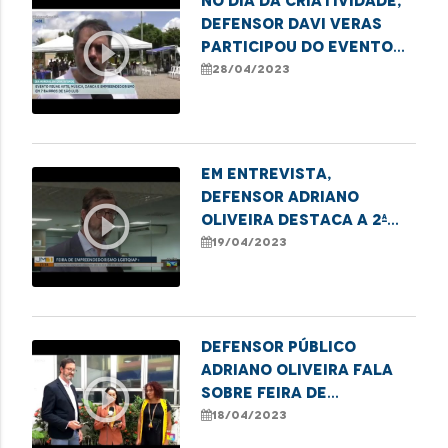
No Dia da Criatividade,
defensor Davi Veras
play_circle_outline
participou do evento
da ONG Justiça e Paz se
28/04/2023
Abraçarão
Em entrevista,
defensor Adriano
play_circle_outline
Oliveira destaca a 2ª
Feira do
19/04/2023
Empreendedorismo
LGBTQIA+ da DPE, em
Imperatriz
Defensor público
Adriano Oliveira fala
play_circle_outline
sobre Feira de
Empreendedorismo
18/04/2023
LGBTQIA+ em Imperatriz