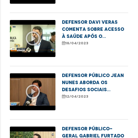
Defensor Davi Veras
comenta sobre acesso
play_circle_outline
à saúde após o
falecimento de bebê
18/04/2023
indígena em São Luís
Defensor público Jean
Nunes aborda os
play_circle_outline
desafios sociais
relacionados à
12/04/2023
política habitacional
Defensor público-
geral Gabriel Furtado