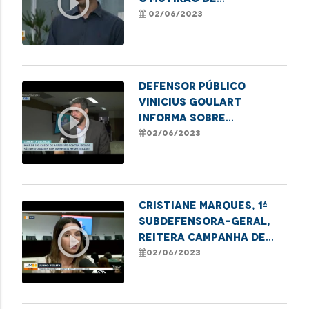
play_circle_outline
retificação de nome
02/06/2023
social em Imperatriz
Defensor público
Vinicius Goulart
play_circle_outline
informa sobre
campanha de violência
02/06/2023
contra o idoso no
Maranhão
Cristiane Marques, 1ª
Subdefensora-Geral,
play_circle_outline
reitera campanha de
combate à violência
02/06/2023
contra o idoso