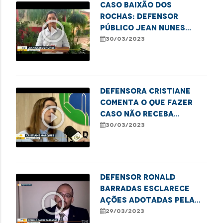
Caso Baixão dos
Rochas: Defensor
play_circle_outline
público Jean Nunes
acompanha inspeção na
30/03/2023
área
Defensora Cristiane
comenta o que fazer
play_circle_outline
caso não receba
socorro em acidentes
30/03/2023
de trânsito
Defensor Ronald
Barradas esclarece
play_circle_outline
ações adotadas pela
DPE/MA para minimizar
29/03/2023
os impactos das