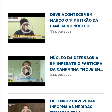
Pinheiro
Deve acontecer em
Março o 1º mutirão da
play_circle_outline
família no Núcleo
Regional da DPE em
14/02/2023
Balsas
Núcleo da Defensoria
em Imperatriz participa
play_circle_outline
da campanha "Fique em
dia com a Caema"
14/02/2023
Defensor Davi Veras
informa as medidas