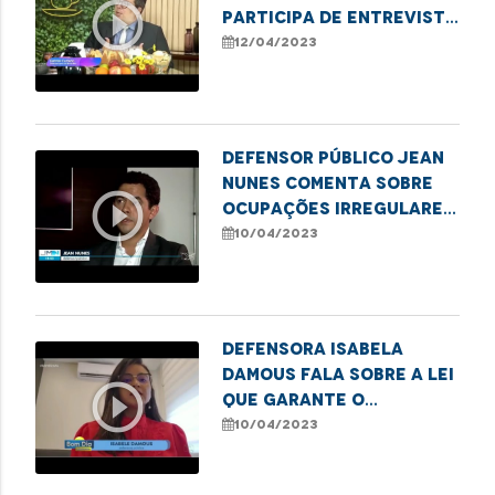
play_circle_outline
participa de entrevista
no programa Café com
12/04/2023
Notícias
Defensor público Jean
Nunes comenta sobre
play_circle_outline
ocupações irregulares
na capital
10/04/2023
Defensora Isabela
Damous fala sobre a lei
play_circle_outline
que garante o
funcionamento 24h das
10/04/2023
Delegacias da Mulher