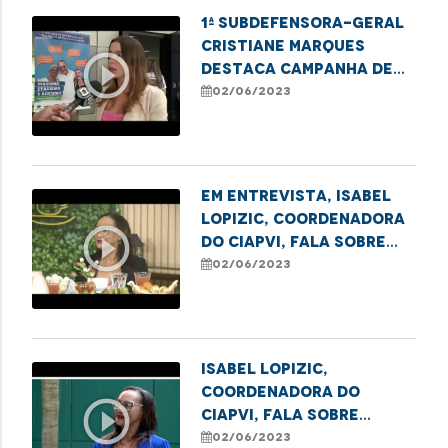
1ª Subdefensora-Geral
Cristiane Marques
play_circle_outline
destaca campanha de
combate à violência
02/06/2023
contra a pessoa idosa
Em entrevista, Isabel
Lopizic, coordenadora
play_circle_outline
do CIAPVI, fala sobre
idadismo, etarismo e
02/06/2023
ageismo
Isabel Lopizic,
coordenadora do
play_circle_outline
CIAPVI, fala sobre
Campanha de Combate à
02/06/2023