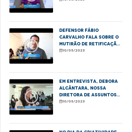
contra idosos
Defensor Fábio
Carvalho fala sobre o
play_circle_outline
mutirão de retificação
de registro civil em
10/05/2023
Imperatriz
Em entrevista, Debora
Alcântara, nossa
play_circle_outline
Diretora de Assuntos
Institucionais e
10/05/2023
Estratégicos, fala
sobre o projeto de
Cidadania Transgênero