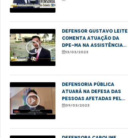
relações de consumo
Defensor Gustavo Leite
comenta atuação da
play_circle_outline
DPE-MA na assistência
às vítimas do Shopping
13/03/2023
Rio Anil
Defensoria Pública
atuará na defesa das
play_circle_outline
pessoas afetadas pelo
incêndio em shopping de
09/03/2023
São Luís
Defensora Caroline