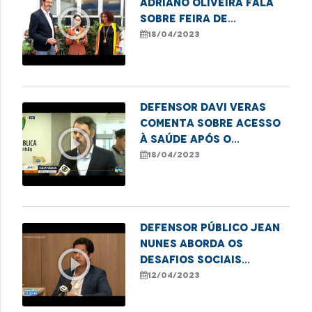
Adriano Oliveira fala
play_circle_outline
sobre Feira de
Empreendedorismo
18/04/2023
LGBTQIA+ em Imperatriz
Defensor Davi Veras
comenta sobre acesso
play_circle_outline
à saúde após o
falecimento de bebê
18/04/2023
indígena em São Luís
Defensor público Jean
Nunes aborda os
play_circle_outline
desafios sociais
relacionados à
12/04/2023
política habitacional