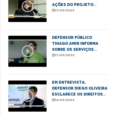
play_circle_outline
ações do projeto
"Defensoria na
17/05/2023
Comunidade" em
imperatriz
Defensor público
Thiago Amin informa
play_circle_outline
sobre os serviços
oferecidos pelo
17/05/2023
projeto "Defensoria na
Comunidade" em
imperatriz
Em entrevista,
defensor Diego Oliveira
play_circle_outline
esclarece os direitos
dos consumidores nos
16/05/2023
planos de saúde