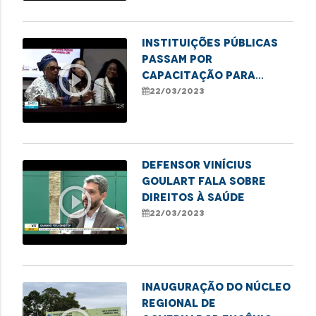
Instituições públicas
passam por
play_circle_outline
capacitação para
combater o racismo
22/03/2023
estrutural
Defensor Vinícius
Goulart fala sobre
play_circle_outline
direitos à saúde
22/03/2023
INAUGURAÇÃO DO NÚCLEO
REGIONAL DE