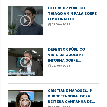
Defensor público
Thiago Amin fala sobre
play_circle_outline
o mutirão de
retificação de nome
02/06/2023
social em Imperatriz
Defensor público
Vinicius Goulart
play_circle_outline
informa sobre
campanha de violência
02/06/2023
contra o idoso no
Maranhão
Cristiane Marques, 1ª
Subdefensora-Geral,
play_circle_outline
reitera campanha de