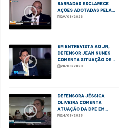
Barradas esclarece
play_circle_outline
ações adotadas pela
DPE/MA para minimizar
29/03/2023
os impactos das
voçorocas em
Buriticupu
Em entrevista ao JN,
Defensor Jean Nunes
play_circle_outline
comenta situação de
comunidade em São
28/03/2023
Benedito do Rio Preto
Defensora Jéssica
Oliveira comenta
play_circle_outline
atuação da DPE em
casos de violência
24/03/2023
infantojuvenil