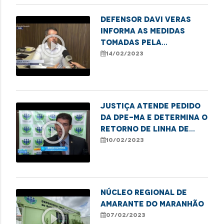
Defensor Davi Veras
informa as medidas
play_circle_outline
tomadas pela
Defensoria em casos de
14/02/2023
estupro de vulnerável
JUSTIÇA ATENDE PEDIDO
DA DPE-MA E DETERMINA O
play_circle_outline
RETORNO DE LINHA DE
ÔNIBUS NO BAIRRO JOÃO
10/02/2023
DE DEUS
NÚCLEO REGIONAL DE
AMARANTE DO MARANHÃO
play_circle_outline
07/02/2023