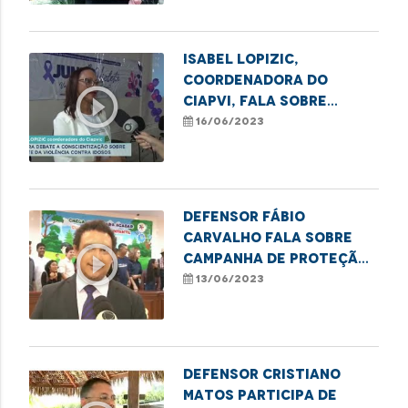
Isabel Lopizic,
coordenadora do
play_circle_outline
CIAPVI, fala sobre
medidas de combate à
16/06/2023
violência contra o
Idoso
Defensor Fábio
Carvalho fala sobre
play_circle_outline
campanha de proteção
à infância e combate ao
13/06/2023
trabalho infantil
Defensor Cristiano
Matos participa de