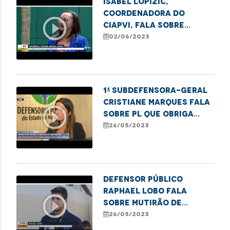
Isabel Lopizic,
coordenadora do
play_circle_outline
CIAPVI, fala sobre
Campanha de Combate à
02/06/2023
Violência contra o
Idoso
1ª Subdefensora-Geral
Cristiane Marques fala
play_circle_outline
sobre PL que obriga
envio de registros de
26/05/2023
nascimentos sem
identificação paterna
pelos cartórios à DPE
Defensor público
Raphael Lobo fala
play_circle_outline
sobre mutirão de
registro civil em
26/05/2023
Balsas