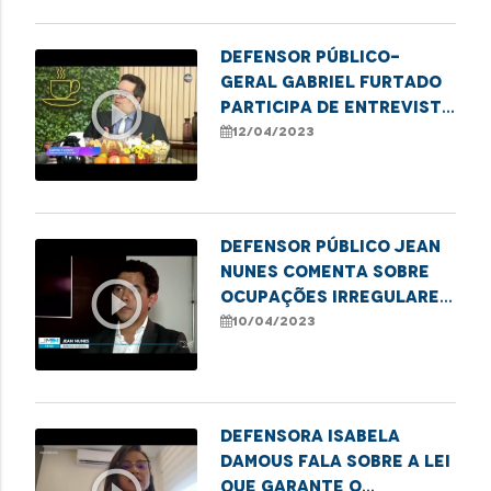
Defensor público-
geral Gabriel Furtado
play_circle_outline
participa de entrevista
no programa Café com
12/04/2023
Notícias
Defensor público Jean
Nunes comenta sobre
play_circle_outline
ocupações irregulares
na capital
10/04/2023
Defensora Isabela
Damous fala sobre a lei
que garante o