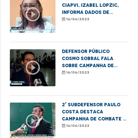
CIAPVI, Izabel Lopzic,
play_circle_outline
informa dados de
violência contra
16/06/2023
idosos no Maranhão
Defensor público
Cosmo Sobral fala
play_circle_outline
sobre Campanha de
Combate à Violência
16/06/2023
contra o Idoso
2° Subdefensor Paulo
Costa destaca
play_circle_outline
campanha de combate à
violência contra a
16/06/2023
pessoa idosa