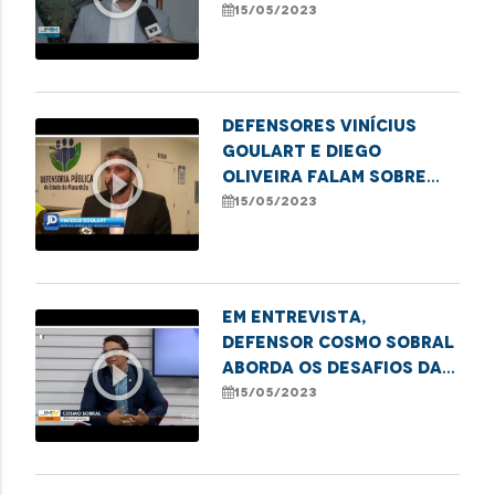
Imperatriz para
15/05/2023
erradicação do sub-
registro
Defensores Vinícius
Goulart e Diego
play_circle_outline
Oliveira falam sobre
audiência pública que
15/05/2023
discute alterações no
Projeto de Lei dos
Planos de Saúde
Em entrevista,
defensor Cosmo Sobral
play_circle_outline
aborda os desafios da
saúde pública no
15/05/2023
Maranhão