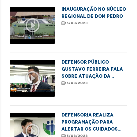
INAUGURAÇÃO NO NÚCLEO
REGIONAL DE DOM PEDRO
play_circle_outline
15/03/2023
Defensor público
Gustavo Ferreira fala
play_circle_outline
sobre atuação da
defensoria na defesa
15/03/2023
do consumidor
Defensoria realiza
programação para
play_circle_outline
alertar os cuidados
com os idosos nas
15/03/2023