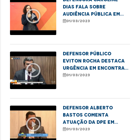
Dias fala sobre
play_circle_outline
audiência pública em
alusão ao Dia
01/03/2023
Internacional da
Mulher, em Imperatriz
Defensor Público
Eviton Rocha destaca
play_circle_outline
urgência em encontrar
solução para
01/03/2023
ocupações irregulares
Defensor Alberto
Bastos comenta
play_circle_outline
atuação da DPE em
casos de violência
01/03/2023
contra crianças e