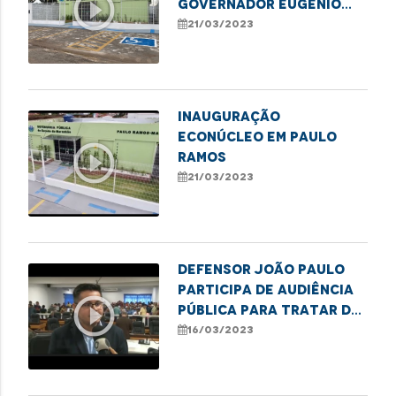
play_circle_outline
GOVERNADOR EUGÊNIO
BARROS
21/03/2023
INAUGURAÇÃO
ECONÚCLEO EM PAULO
play_circle_outline
RAMOS
21/03/2023
Defensor João Paulo
participa de audiência
play_circle_outline
pública para tratar do
saneamento básico em
16/03/2023
Imperatriz