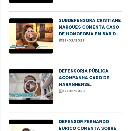
adolescentes
Subdefensora Cristiane
Marques comenta caso
play_circle_outline
de homofobia em bar da
Litorânea
28/02/2023
Defensoria pública
acompanha caso de
play_circle_outline
maranhense
desaparecido em Campo
27/02/2023
Verde, no Mato Grosso
Defensor Fernando
Eurico comenta sobre