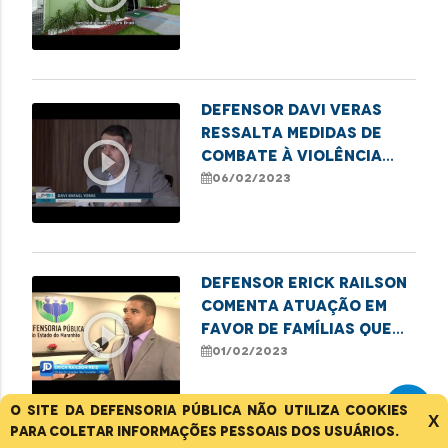
Defensor Davi Veras
ressalta medidas de
play_circle_outline
combate à violência
contra crianças e
06/02/2023
adolescentes
Defensor Erick Railson
comenta atuação em
play_circle_outline
favor de famílias que
residem em áreas de
01/02/2023
risco na capital
O site da Defensoria Pública não utiliza cookies
X
para coletar informações pessoais dos usuários.