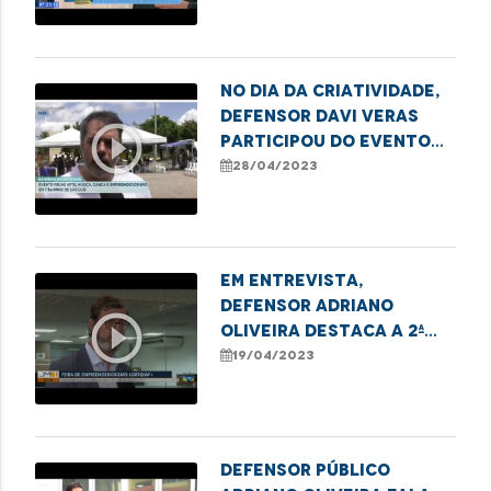
Estratégicos, fala
sobre o projeto de
Cidadania Transgênero
No Dia da Criatividade,
defensor Davi Veras
play_circle_outline
participou do evento
da ONG Justiça e Paz se
28/04/2023
Abraçarão
Em entrevista,
defensor Adriano
play_circle_outline
Oliveira destaca a 2ª
Feira do
19/04/2023
Empreendedorismo
LGBTQIA+ da DPE, em
Imperatriz
Defensor público