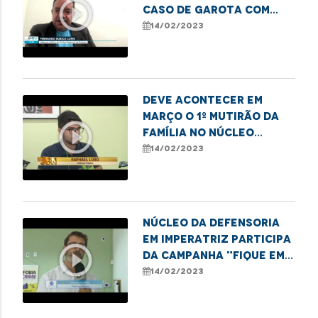
play_circle_outline
caso de garota com
quadro grave de
14/02/2023
desnutrição em
Pinheiro
Deve acontecer em
Março o 1º mutirão da
play_circle_outline
família no Núcleo
Regional da DPE em
14/02/2023
Balsas
Núcleo da Defensoria
em Imperatriz participa
play_circle_outline
da campanha "Fique em
dia com a Caema"
14/02/2023