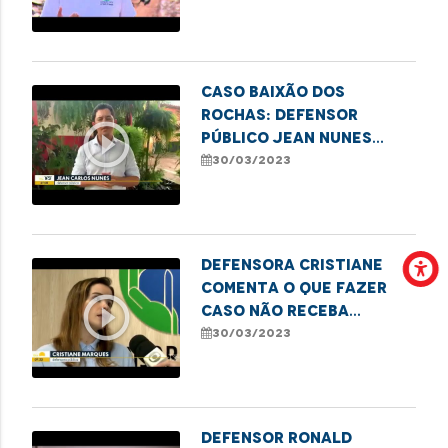
defesa das famílias
Caso Baixão dos
Rochas: Defensor
play_circle_outline
público Jean Nunes
acompanha inspeção na
30/03/2023
área
Defensora Cristiane
comenta o que fazer
play_circle_outline
caso não receba
socorro em acidentes
30/03/2023
de trânsito
Defensor Ronald