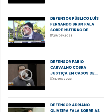
Defensor público Luís
Fernando Brum fala
play_circle_outline
sobre mutirão de
registro civil em
25/05/2023
Balsas
Defensor Fabio
Carvalho cobra
play_circle_outline
justiça em casos de
abuso sexual contra
18/05/2023
crianças e
adolescentes
Defensor Adriano
Oliveira fala sobre as