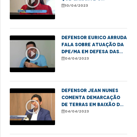
play_circle_outline
funcionamento 24h das
10/04/2023
Delegacias da Mulher
Defensor Eurico Arruda
fala sobre atuação da
play_circle_outline
DPE/MA em defesa das
famílias que vivem da
04/04/2023
coleta de resíduos em
Pinheiro
Defensor Jean Nunes
comenta demarcação
play_circle_outline
de terras em Baixão dos
Rochas por
04/04/2023
determinação judicial