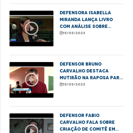
Defensora Isabella
Miranda lança livro
play_circle_outline
com análise sobre
mortes no Complexo
15/05/2023
Penitenciário de
Pedrinhas em 2013
Defensor Bruno
Carvalho destaca
play_circle_outline
mutirão na Raposa para
regularização de
15/05/2023
registros de
nascimento
Defensor Fabio
Carvalho fala sobre
play_circle_outline
criação de comitê em