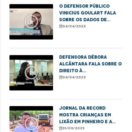
O defensor público
Vinicius Goulart fala
play_circle_outline
sobre os dados de
violência contra
04/04/2023
idosos no Estado
Defensora Débora
Alcântara fala sobre o
play_circle_outline
direito à
documentação civil
04/04/2023
básica
Jornal da Record
mostra crianças em
play_circle_outline
lixão em Pinheiro e a
atuação da DPE/MA em
31/03/2023