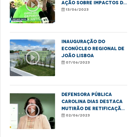
play_circle_outline
ação sobre impactos do
lixo nas praias do
13/06/2023
Brasil
Inauguração do
Econúcleo Regional de
play_circle_outline
João Lisboa
07/06/2023
Defensora pública
Carolina Dias destaca
play_circle_outline
mutirão de retificação
de nome e gênero em
02/06/2023
Imperatriz