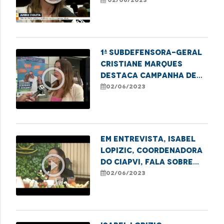
combate à violência
02/06/2023
contra o idoso
1ª Subdefensora-Geral
Cristiane Marques
play_circle_outline
destaca campanha de
combate à violência
02/06/2023
contra a pessoa idosa
Em entrevista, Isabel
Lopizic, coordenadora
play_circle_outline
do CIAPVI, fala sobre
idadismo, etarismo e
02/06/2023
ageismo