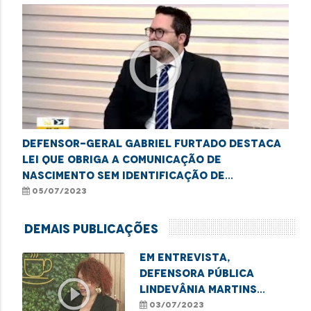
play_circle_outline
Defensor-Geral Gabriel Furtado destaca
lei que obriga a comunicação de
nascimento sem identificação de
paternidade à Defensoria Pública do
05/07/2023
Estado
Demais Publicações
Em entrevista,
defensora pública
play_circle_outline
Lindevânia Martins
destaca a importância
03/07/2023