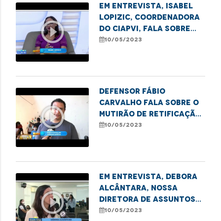
Em entrevista, Isabel
Lopizic, coordenadora
play_circle_outline
do CIAPVI, fala sobre
combate à violência
10/05/2023
contra idosos
Defensor Fábio
Carvalho fala sobre o
play_circle_outline
mutirão de retificação
de registro civil em
10/05/2023
Imperatriz
Em entrevista, Debora
Alcântara, nossa
play_circle_outline
Diretora de Assuntos
Institucionais e
10/05/2023