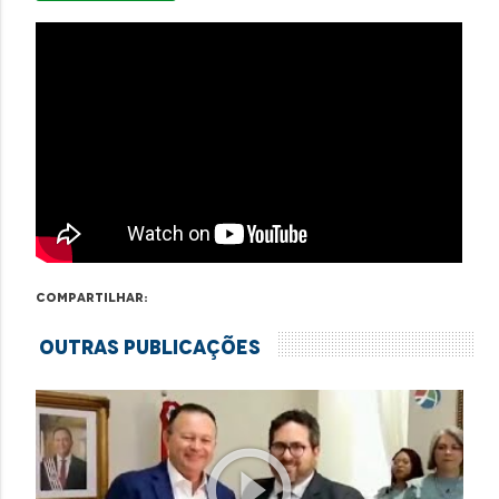
Compartilhar:
Outras Publicações
play_circle_outline