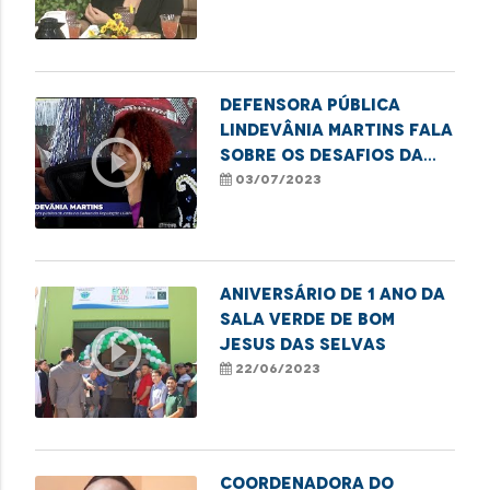
do Dia de Orgulho
LGBTQIA+
Defensora pública
Lindevânia Martins fala
play_circle_outline
sobre os desafios da
população LGBTQIA+
03/07/2023
ANIVERSÁRIO DE 1 ANO DA
SALA VERDE DE BOM
play_circle_outline
JESUS DAS SELVAS
22/06/2023
Coordenadora do