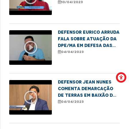
funcionamento 24h das
10/04/2023
Delegacias da Mulher
Defensor Eurico Arruda
fala sobre atuação da
play_circle_outline
DPE/MA em defesa das
famílias que vivem da
04/04/2023
coleta de resíduos em
Pinheiro
Defensor Jean Nunes
comenta demarcação
play_circle_outline
de terras em Baixão dos
Rochas por
04/04/2023
determinação judicial