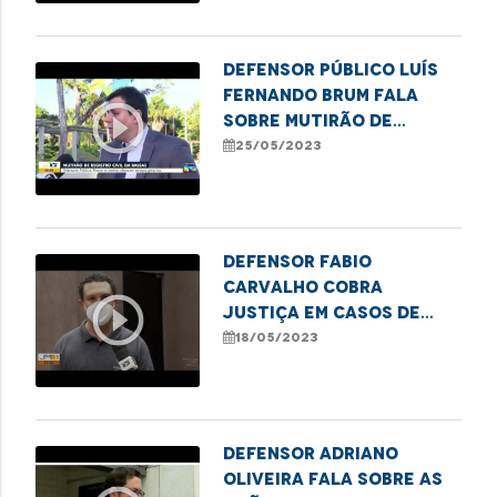
Defensor público Luís
Fernando Brum fala
play_circle_outline
sobre mutirão de
registro civil em
25/05/2023
Balsas
Defensor Fabio
Carvalho cobra
play_circle_outline
justiça em casos de
abuso sexual contra
18/05/2023
crianças e
adolescentes
Defensor Adriano
Oliveira fala sobre as