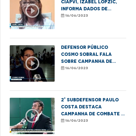
CIAPVI, Izabel Lopzic,
play_circle_outline
informa dados de
violência contra
16/06/2023
idosos no Maranhão
Defensor público
Cosmo Sobral fala
play_circle_outline
sobre Campanha de
Combate à Violência
16/06/2023
contra o Idoso
2° Subdefensor Paulo
Costa destaca
play_circle_outline
campanha de combate à
violência contra a
16/06/2023
pessoa idosa