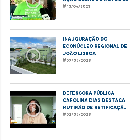
play_circle_outline
lixo nas praias do
13/06/2023
Brasil
Inauguração do
Econúcleo Regional de
play_circle_outline
João Lisboa
07/06/2023
Defensora pública
Carolina Dias destaca
play_circle_outline
mutirão de retificação
de nome e gênero em
02/06/2023
Imperatriz