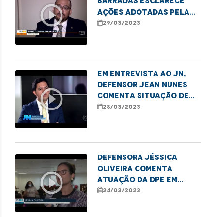
Barradas esclarece
play_circle_outline
ações adotadas pela
DPE/MA para minimizar
29/03/2023
os impactos das
voçorocas em
Buriticupu
Em entrevista ao JN,
Defensor Jean Nunes
play_circle_outline
comenta situação de
comunidade em São
28/03/2023
Benedito do Rio Preto
Defensora Jéssica
Oliveira comenta
play_circle_outline
atuação da DPE em
casos de violência
24/03/2023
infantojuvenil