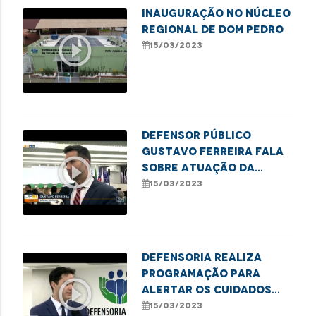
INAUGURAÇÃO NO NÚCLEO
REGIONAL DE DOM PEDRO
play_circle_outline
15/03/2023
Defensor público
Gustavo Ferreira fala
play_circle_outline
sobre atuação da
defensoria na defesa
15/03/2023
do consumidor
Defensoria realiza
programação para
play_circle_outline
alertar os cuidados
com os idosos nas
15/03/2023