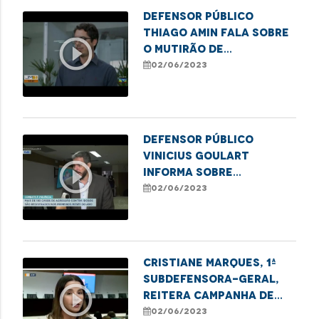
Defensor público
Thiago Amin fala sobre
play_circle_outline
o mutirão de
retificação de nome
02/06/2023
social em Imperatriz
Defensor público
Vinicius Goulart
play_circle_outline
informa sobre
campanha de violência
02/06/2023
contra o idoso no
Maranhão
Cristiane Marques, 1ª
Subdefensora-Geral,
play_circle_outline
reitera campanha de
combate à violência
02/06/2023