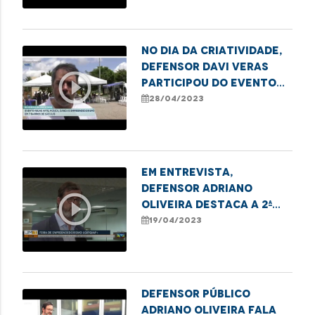
sobre o projeto de
Cidadania Transgênero
No Dia da Criatividade,
defensor Davi Veras
play_circle_outline
participou do evento
da ONG Justiça e Paz se
28/04/2023
Abraçarão
Em entrevista,
defensor Adriano
play_circle_outline
Oliveira destaca a 2ª
Feira do
19/04/2023
Empreendedorismo
LGBTQIA+ da DPE, em
Imperatriz
Defensor público
Adriano Oliveira fala