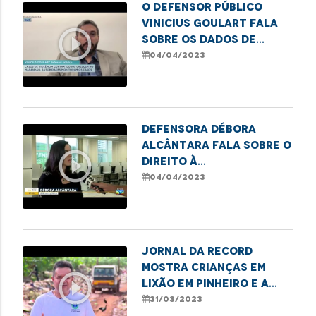
O defensor público
Vinicius Goulart fala
play_circle_outline
sobre os dados de
violência contra
04/04/2023
idosos no Estado
Defensora Débora
Alcântara fala sobre o
play_circle_outline
direito à
documentação civil
04/04/2023
básica
Jornal da Record
mostra crianças em
play_circle_outline
lixão em Pinheiro e a
atuação da DPE/MA em
31/03/2023
defesa das famílias