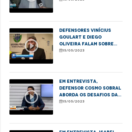
erradicação do sub-
registro
Defensores Vinícius
Goulart e Diego
play_circle_outline
Oliveira falam sobre
audiência pública que
15/05/2023
discute alterações no
Projeto de Lei dos
Planos de Saúde
Em entrevista,
defensor Cosmo Sobral
play_circle_outline
aborda os desafios da
saúde pública no
15/05/2023
Maranhão