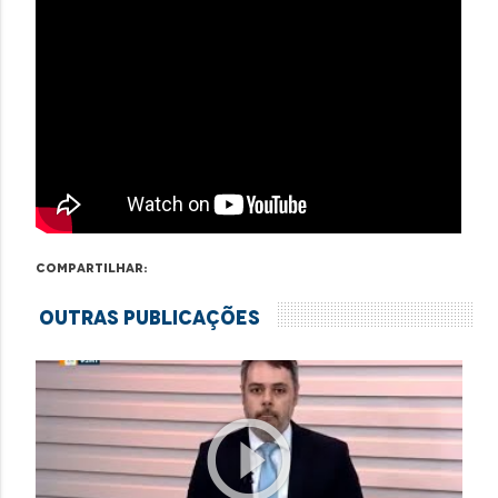
Compartilhar:
Outras Publicações
play_circle_outline