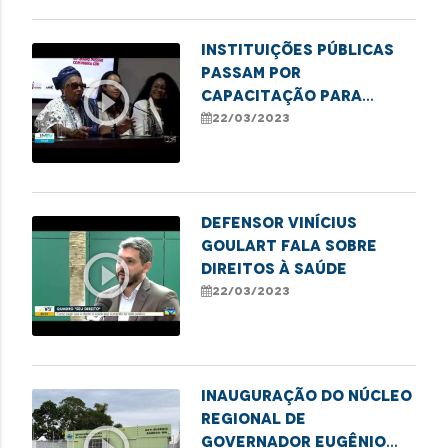
Instituições públicas
passam por
play_circle_outline
capacitação para
combater o racismo
22/03/2023
estrutural
Defensor Vinícius
Goulart fala sobre
play_circle_outline
direitos à saúde
22/03/2023
INAUGURAÇÃO DO NÚCLEO
REGIONAL DE
GOVERNADOR EUGÊNIO