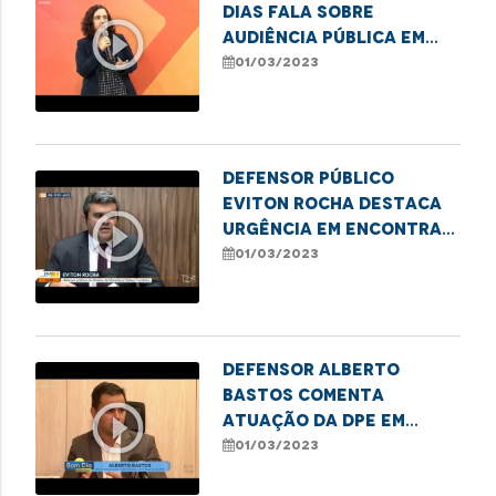
Dias fala sobre
play_circle_outline
audiência pública em
alusão ao Dia
01/03/2023
Internacional da
Mulher, em Imperatriz
Defensor Público
Eviton Rocha destaca
play_circle_outline
urgência em encontrar
solução para
01/03/2023
ocupações irregulares
Defensor Alberto
Bastos comenta
play_circle_outline
atuação da DPE em
casos de violência
01/03/2023
contra crianças e