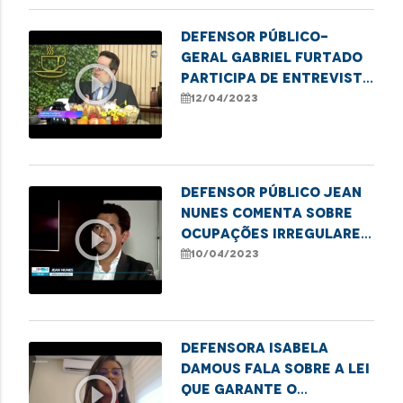
Defensor público-
geral Gabriel Furtado
play_circle_outline
participa de entrevista
no programa Café com
12/04/2023
Notícias
Defensor público Jean
Nunes comenta sobre
play_circle_outline
ocupações irregulares
na capital
10/04/2023
Defensora Isabela
Damous fala sobre a lei
play_circle_outline
que garante o