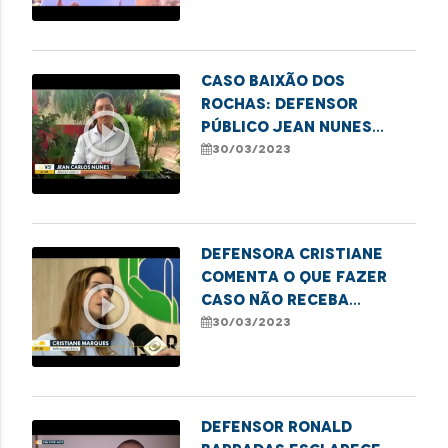
Caso Baixão dos
Rochas: Defensor
play_circle_outline
público Jean Nunes
acompanha inspeção na
30/03/2023
área
Defensora Cristiane
comenta o que fazer
play_circle_outline
caso não receba
socorro em acidentes
30/03/2023
de trânsito
Defensor Ronald