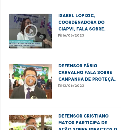
Isabel Lopizic,
coordenadora do
play_circle_outline
CIAPVI, fala sobre
medidas de combate à
16/06/2023
violência contra o
Idoso
Defensor Fábio
Carvalho fala sobre
play_circle_outline
campanha de proteção
à infância e combate ao
13/06/2023
trabalho infantil
Defensor Cristiano
Matos participa de
ação sobre impactos do