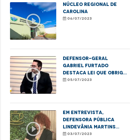
NÚCLEO REGIONAL DE
CAROLINA
play_circle_outline
06/07/2023
Defensor-Geral
Gabriel Furtado
play_circle_outline
destaca lei que obriga
a comunicação de
05/07/2023
nascimento sem
identificação de
paternidade à
Defensoria Pública do
Em entrevista,
Estado
defensora pública
play_circle_outline
Lindevânia Martins
destaca a importância
03/07/2023