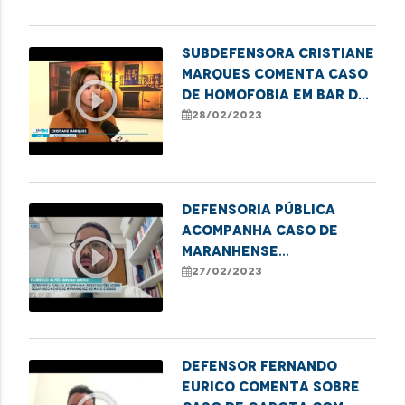
adolescentes
Subdefensora Cristiane
Marques comenta caso
play_circle_outline
de homofobia em bar da
Litorânea
28/02/2023
Defensoria pública
acompanha caso de
play_circle_outline
maranhense
desaparecido em Campo
27/02/2023
Verde, no Mato Grosso
Defensor Fernando
Eurico comenta sobre