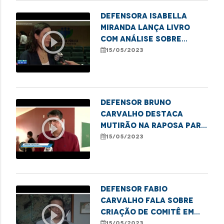
Defensora Isabella
Miranda lança livro
play_circle_outline
com análise sobre
mortes no Complexo
15/05/2023
Penitenciário de
Pedrinhas em 2013
Defensor Bruno
Carvalho destaca
play_circle_outline
mutirão na Raposa para
regularização de
15/05/2023
registros de
nascimento
Defensor Fabio
Carvalho fala sobre
play_circle_outline
criação de comitê em
Imperatriz para
15/05/2023