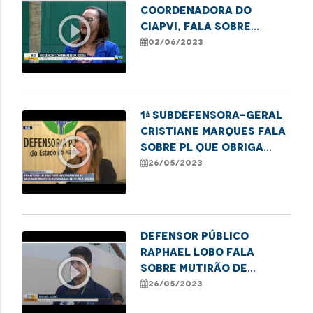
coordenadora do
play_circle_outline
CIAPVI, fala sobre
Campanha de Combate à
02/06/2023
Violência contra o
Idoso
1ª Subdefensora-Geral
Cristiane Marques fala
play_circle_outline
sobre PL que obriga
envio de registros de
26/05/2023
nascimentos sem
identificação paterna
pelos cartórios à DPE
Defensor público
Raphael Lobo fala
play_circle_outline
sobre mutirão de
registro civil em
26/05/2023
Balsas