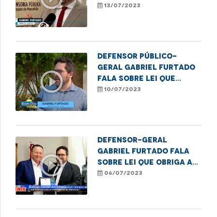
a comunicação de
13/07/2023
registros sem
identificação do pai à
DPE
Defensor Público-
Geral Gabriel Furtado
play_circle_outline
fala sobre lei que
obriga a comunicação
10/07/2023
de recém-nascidos sem
identificação paterna
à DPE
Defensor-Geral
Gabriel Furtado fala
play_circle_outline
sobre lei que obriga a
comunicação de
06/07/2023
nascimento sem
identificação de
paternidade à DPE