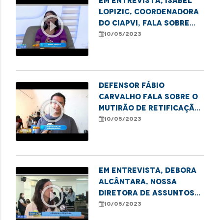
Em entrevista, Isabel
Lopizic, coordenadora
play_circle_outline
do CIAPVI, fala sobre
combate à violência
10/05/2023
contra idosos
Defensor Fábio
Carvalho fala sobre o
play_circle_outline
mutirão de retificação
de registro civil em
10/05/2023
Imperatriz
Em entrevista, Debora
Alcântara, nossa
play_circle_outline
Diretora de Assuntos
Institucionais e
10/05/2023
Estratégicos, fala