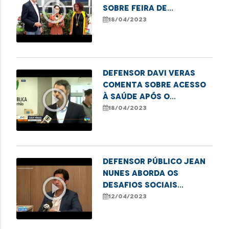
play_circle_outline
sobre Feira de
Empreendedorismo
18/04/2023
LGBTQIA+ em Imperatriz
Defensor Davi Veras
comenta sobre acesso
play_circle_outline
à saúde após o
falecimento de bebê
18/04/2023
indígena em São Luís
Defensor público Jean
Nunes aborda os
play_circle_outline
desafios sociais
relacionados à
12/04/2023
política habitacional