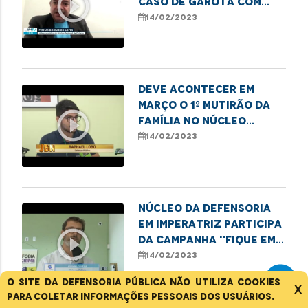
play_circle_outline
caso de garota com
quadro grave de
14/02/2023
desnutrição em
Pinheiro
Deve acontecer em
Março o 1º mutirão da
play_circle_outline
família no Núcleo
Regional da DPE em
14/02/2023
Balsas
Núcleo da Defensoria
em Imperatriz participa
play_circle_outline
da campanha "Fique em
dia com a Caema"
14/02/2023
O site da Defensoria Pública não utiliza cookies
X
para coletar informações pessoais dos usuários.