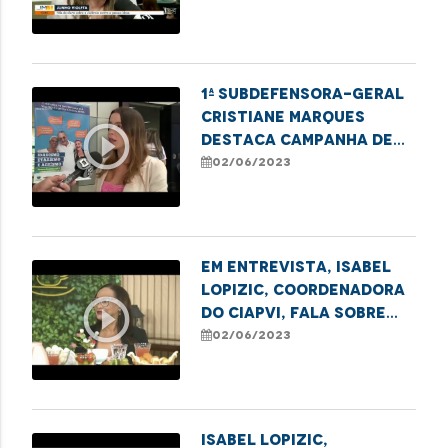
contra o idoso
1ª Subdefensora-Geral
Cristiane Marques
play_circle_outline
destaca campanha de
combate à violência
02/06/2023
contra a pessoa idosa
Em entrevista, Isabel
Lopizic, coordenadora
play_circle_outline
do CIAPVI, fala sobre
idadismo, etarismo e
02/06/2023
ageismo
Isabel Lopizic,