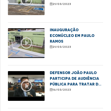
play_circle_outline
BARROS
21/03/2023
INAUGURAÇÃO
ECONÚCLEO EM PAULO
play_circle_outline
RAMOS
21/03/2023
Defensor João Paulo
participa de audiência
play_circle_outline
pública para tratar do
saneamento básico em
16/03/2023
Imperatriz