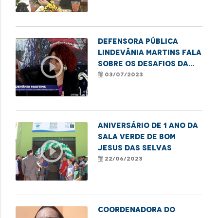
do Dia de Orgulho
LGBTQIA+
Defensora pública
Lindevânia Martins fala
play_circle_outline
sobre os desafios da
população LGBTQIA+
03/07/2023
ANIVERSÁRIO DE 1 ANO DA
SALA VERDE DE BOM
play_circle_outline
JESUS DAS SELVAS
22/06/2023
Coordenadora do