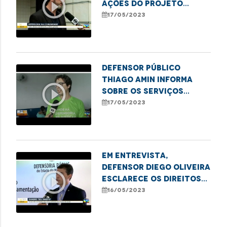
play_circle_outline
ações do projeto
"Defensoria na
17/05/2023
Comunidade" em
imperatriz
Defensor público
Thiago Amin informa
play_circle_outline
sobre os serviços
oferecidos pelo
17/05/2023
projeto "Defensoria na
Comunidade" em
imperatriz
Em entrevista,
defensor Diego Oliveira
play_circle_outline
esclarece os direitos
dos consumidores nos
16/05/2023
planos de saúde