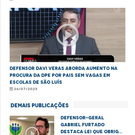
play_circle_outline
Defensor Davi Veras aborda aumento na
procura da DPE por pais sem vagas em
escolas de São Luís
26/07/2023
Demais Publicações
Defensor-Geral
Gabriel Furtado
play_circle_outline
destaca lei que obriga